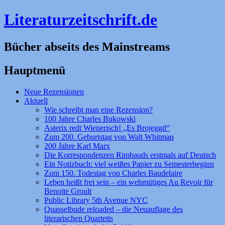
Literaturzeitschrift.de
Bücher abseits des Mainstreams
Hauptmenü
Zum
Neue Rezensionen
Inhalt
Aktuell
springen
Wie schreibt man eine Rezension?
100 Jahre Charles Bukowski
Asterix redt Wienerisch! „Es Brojeggd“
Zum 200. Geburtstag von Walt Whitman
200 Jahre Karl Marx
Die Korrespondenzen Rimbauds erstmals auf Deutsch
Ein Notizbuch: viel weißes Papier zu Semesterbeginn
Zum 150. Todestag von Charles Baudelaire
Leben heißt frei sein – ein wehmütiges Au Revoir für
Benoite Groult
Public Library 5th Avenue NYC
Quasselbude reloaded – die Neuauflage des
literarischen Quartetts