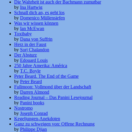
Die Wahrheit ist auch der Bachmann zumutbar
by
Ina Hartwig
Schnall dich an, es geht los
by
Domenico Müllensiefen
Was wir wissen können
by
Ian McEwan
Toxibaby
by
Dana von Suffrin
Herz in der Faust
by
Sorj Chalandon
Der Absturz
by
Edouard Louis
250 Jahre Amerika: América
by
T.C. Boyle
Peter Beard. The End of the Game
by
Peter Beard
Fullmoon: Vollmond über der Landschaft
by
Darren Almond
Reading Journal – Das Panini Lesejournal
by
Panini books
Nostromo
by
Joseph Conrad
Kegeljungen-Anekdoten
Ganz zu schweigen von: Offene Rechnung
by
Philippe Djian