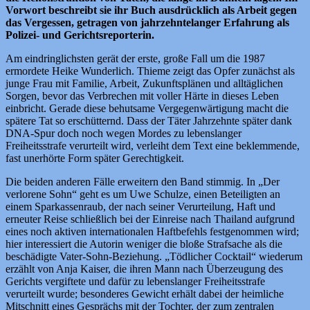
Vorwort beschreibt sie ihr Buch ausdrücklich als Arbeit gegen
das Vergessen, getragen von jahrzehntelanger Erfahrung als
Polizei- und Gerichtsreporterin.
Am eindringlichsten gerät der erste, große Fall um die 1987
ermordete Heike Wunderlich. Thieme zeigt das Opfer zunächst als
junge Frau mit Familie, Arbeit, Zukunftsplänen und alltäglichen
Sorgen, bevor das Verbrechen mit voller Härte in dieses Leben
einbricht. Gerade diese behutsame Vergegenwärtigung macht die
spätere Tat so erschütternd. Dass der Täter Jahrzehnte später dank
DNA-Spur doch noch wegen Mordes zu lebenslanger
Freiheitsstrafe verurteilt wird, verleiht dem Text eine beklemmende,
fast unerhörte Form später Gerechtigkeit.
Die beiden anderen Fälle erweitern den Band stimmig. In „Der
verlorene Sohn“ geht es um Uwe Schulze, einen Beteiligten an
einem Sparkassenraub, der nach seiner Verurteilung, Haft und
erneuter Reise schließlich bei der Einreise nach Thailand aufgrund
eines noch aktiven internationalen Haftbefehls festgenommen wird;
hier interessiert die Autorin weniger die bloße Strafsache als die
beschädigte Vater-Sohn-Beziehung. „Tödlicher Cocktail“ wiederum
erzählt von Anja Kaiser, die ihren Mann nach Überzeugung des
Gerichts vergiftete und dafür zu lebenslanger Freiheitsstrafe
verurteilt wurde; besonderes Gewicht erhält dabei der heimliche
Mitschnitt eines Gesprächs mit der Tochter, der zum zentralen