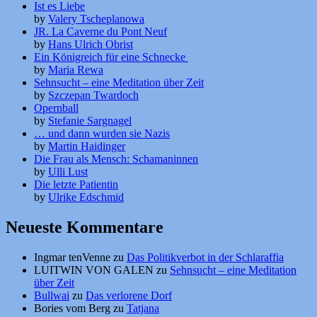
Ist es Liebe
by
Valery Tscheplanowa
JR. La Caverne du Pont Neuf
by
Hans Ulrich Obrist
Ein Königreich für eine Schnecke
by
Maria Rewa
Sehnsucht – eine Meditation über Zeit
by
Szczepan Twardoch
Opernball
by
Stefanie Sargnagel
… und dann wurden sie Nazis
by
Martin Haidinger
Die Frau als Mensch: Schamaninnen
by
Ulli Lust
Die letzte Patientin
by
Ulrike Edschmid
Neueste Kommentare
Ingmar tenVenne
zu
Das Politikverbot in der Schlaraffia
LUITWIN VON GALEN
zu
Sehnsucht – eine Meditation
über Zeit
Bullwai
zu
Das verlorene Dorf
Bories vom Berg
zu
Tatjana