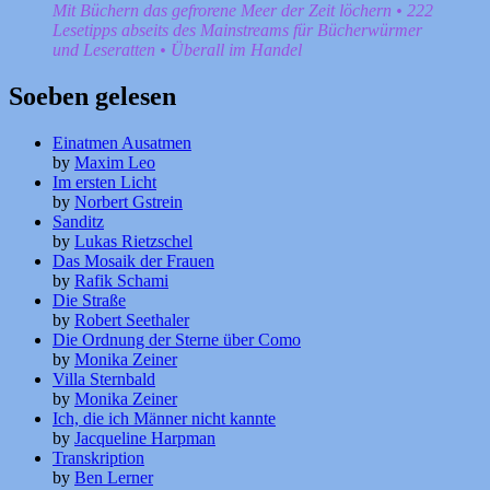
Mit Büchern das gefrorene Meer der Zeit löchern • 222
Lesetipps abseits des Mainstreams für Bücherwürmer
und Leseratten • Überall im Handel
Soeben gelesen
Einatmen Ausatmen
by
Maxim Leo
Im ersten Licht
by
Norbert Gstrein
Sanditz
by
Lukas Rietzschel
Das Mosaik der Frauen
by
Rafik Schami
Die Straße
by
Robert Seethaler
Die Ordnung der Sterne über Como
by
Monika Zeiner
Villa Sternbald
by
Monika Zeiner
Ich, die ich Männer nicht kannte
by
Jacqueline Harpman
Transkription
by
Ben Lerner