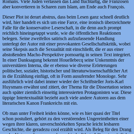
Romans. Viele Juden verlassen das Land fluchtartig, die Franzosen
aber konvertieren in Scharen zum Islam, am Ende auch François.
Dieser Plot ist derart abstrus, dass beim Lesen ganz schnell deutlich
wird, hier handelt es sich um eine Farce, eine ironisch überzeichnete
Falle für die konservative Leserschaft, in die denn auch prompt
reichlich hineingetappt wurde, wie die öffentlichen Reaktionen
belegen. Seine zweifellos satirisch aufzufassende Handlung
unterlegt der Autor mit einer provokanten Gesellschaftskritik, wobei
seine Skepsis auch die Sexualität mit einschließt, die er aus einer
abstoßenden Macho-Perspektive pornoartig in seinen Text integriert.
In einer Danksagung bekennt Houellebecq seine Unkenntnis der
universitären Interna, die er ebenso wie diverse Erörterungen
politischer, sozialer, historischer und literaturwissenschaftlicher Art
in die Erzählung einfügt, oft in Form ausufernder Monologe. Sehr
ausführlich wird dabei immer wieder der Schriftsteller Joris-Karl
Huysmans erwähnt und zitiert, der Thema für die Dissertation seines
auch später ziemlich einseitig interessierten Protagonisten war. Diese
üppige Intertextualität bezieht auch viele andere Autoren aus dem
literarischen Kanon Frankreichs mit ein.
Ob man unter Freiheit leiden könne, wie es hier quasi der Titel
schon postuliert, gehört zu den verstörenden Ungereimtheiten einer
wegen ihrer klaren, unverschnörkelten Sprache leicht lesbaren
Geschichte, die geradezu cool erzählt wird. Als Beleg für den Drang