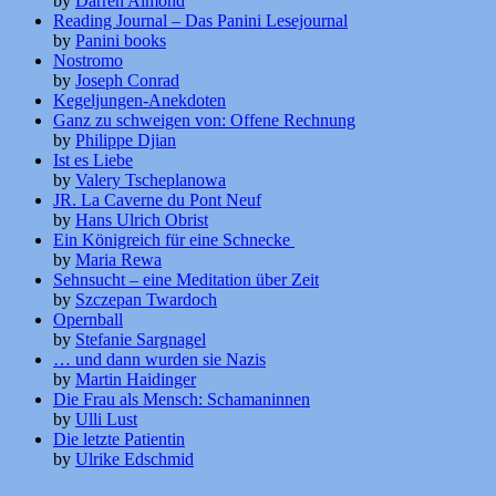
by
Darren Almond
Reading Journal – Das Panini Lesejournal
by
Panini books
Nostromo
by
Joseph Conrad
Kegeljungen-Anekdoten
Ganz zu schweigen von: Offene Rechnung
by
Philippe Djian
Ist es Liebe
by
Valery Tscheplanowa
JR. La Caverne du Pont Neuf
by
Hans Ulrich Obrist
Ein Königreich für eine Schnecke
by
Maria Rewa
Sehnsucht – eine Meditation über Zeit
by
Szczepan Twardoch
Opernball
by
Stefanie Sargnagel
… und dann wurden sie Nazis
by
Martin Haidinger
Die Frau als Mensch: Schamaninnen
by
Ulli Lust
Die letzte Patientin
by
Ulrike Edschmid