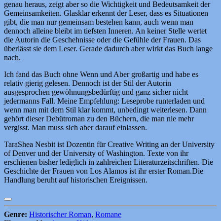
genau heraus, zeigt aber so die Wichtigkeit und Bedeutsamkeit der
Gemeinsamkeiten. Glasklar erkennt der Leser, dass es Situationen
gibt, die man nur gemeinsam bestehen kann, auch wenn man
dennoch alleine bleibt im tiefsten Inneren. An keiner Stelle wertet
die Autorin die Geschehnisse oder die Gefühle der Frauen. Das
überlässt sie dem Leser. Gerade dadurch aber wirkt das Buch lange
nach.
Ich fand das Buch ohne Wenn und Aber großartig und habe es
relativ gierig gelesen. Dennoch ist der Stil der Autorin
ausgesprochen gewöhnungsbedürftig und ganz sicher nicht
jedermanns Fall. Meine Empfehlung: Leseprobe runterladen und
wenn man mit dem Stil klar kommt, unbedingt weiterlesen. Dann
gehört dieser Debütroman zu den Büchern, die man nie mehr
vergisst. Man muss sich aber darauf einlassen.
TaraShea Nesbit ist Dozentin für Creative Writing an der University
of Denver und der University of Washington. Texte von ihr
erschienen bisher lediglich in zahlreichen Literaturzeitschriften. Die
Geschichte der Frauen von Los Alamos ist ihr erster Roman.Die
Handlung beruht auf historischen Ereignissen.
Genre:
Historischer Roman
,
Romane