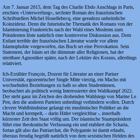
Am 7. Januar 2015, dem Tag des Charlie Ebdo Anschlags in Paris,
erschien «Unterwerfung», sechster Roman des französischen
Schriftstellers Michel Houellebecq, eine geradezu unheimliche
Koinzidenz. Denn die futuristische Thematik des Romans von der
Islamisierung Frankreichs nach der Wahl eines Moslems zum
Präsidenten löste natürlich eine kontroverse Diskussion aus. Dem
Enfant terrible der französischen Literatur wurde vor allem
Islamophobie vorgeworfen, das Buch sei eine Provokation. Sein
Statement, der Islam sei die dümmste aller Religionen, hat der
streitbare Agnostiker später, nach der Lektüre des Korans, allerdings
relativiert.
Ich-Erzähler François, Dozent für Literatur an einer Pariser
Universität, egozentrischer Single Mitte vierzig, ein Macho mit
wechselnden Beziehungen zu halb so alten Studentinnen,
beobachtet als politisch wenig Interessierter den Wahlkampf 2022.
Der steht ganz im Zeichen des drohenden Wahlsiegs von Marine Le
Pen, den die anderen Parteien unbedingt verhindern wollen. Durch
clevere Wahlbündnisse gelangt ein muslimischer Politiker an die
Macht und krempelt, – darin Hitler vergleichbar -, innerhalb
kürzester Zeit den Staat völlig um. Der islamische Staatspräsident
führt eine theokratische Verfassung ein und etabliert die Scharia,
fortan gilt also das Patriarchat, die Polygamie ist damit erlaubt,
überaus freudig begrüßt natürlich von dem sexistischen Helden des