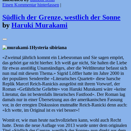
Einen Kommentar hinterlassen
|
Südlich der Grenze, westlich der Sonne
by
Haruki Murakami
Hysteria sibiriana
«Zweimal jährlich kommt ein Liebesroman und Sie sagen empört,
das gehört gar nicht hierher. Ich weiß gar nicht, Sie halten die Liebe
für etwas anstößig Unanständiges, aber die Weltliteratur befasst sich
nun mal mit diesem Thema.» Sigrid Löffler hatte im Jahre 2000 in
der populären Sendereihe «Literarisches Quartett» diese harsche
Replik Marcel Reich-Ranickis ausgelöst mit ihrem Vorwurf, der
Roman «Gefährliche Geliebte» von Haruki Murakami wäre «keine
Literatur, das ist bestenfalls literarisches Fastfood». Der Roman lag
damals nur in einer Übersetzung aus der amerikanischen Fassung
vor, in der erregten Diskussion mutmaßte Reich-Ranicki denn auch:
«Ich wette, im Original ist es viel besser»!
Womit er, wie man heute nachvollziehen kann, wohl auch Recht
hatte. Denn die neue Auflage von 2013 wurde unter dem originalen
Titel «Südlich der Grenze, westlich der Sonne» nun direkt aus dem