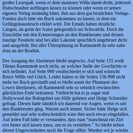
großer Lesespaß, wenn er dem stummen Willis damit droht, jederzeit
Hubschrauber auffliegen lassen zu können oder wenn er seinen
eigenen Verlag inständig bittet, ihm aus dem gut bestückten Verlags-
Fundus doch bitte ein Buch zukommen zu lassen, in dem ein
Gefängnisausbruch erklärt wird. Die Emails haben deutliche
Längen, da gerät der Autor gelegentlich ins Schwafeln. Doch die
Einschübe mit den Erinnerungen an den Bankberater und dessen
traurige Parabeln sind bei aller Lakonie sprachlich ungeheuer dicht
und ausgefeilt. Bei aller Überspitzung ist Rammstedt da sehr nahe
dran an der Realität.
Der Ausgang der Abenteuer bleibt ungewiss. Auf Seite 155 weiß
Tilman Rammstedt noch nicht, an welcher Stelle der Geschichte er
sich befindet. Auf Seite 999 verabschiedet er sich und wünscht
Bruce Willis viel Glück. Leider haben es die Seiten 156-998 nicht
mehr ins Buch geschafft und es bleibt somit der Phantasie des
Lesers überlassen, ob Rammstedt sein so sehnlich erwünschtes
glückliches Ende bekommt. Vielleicht hat er ja sogar statt
Hollywood das Ruhrgebiet um Hilfe gebeten und Helge Schneider
gefragt. Diesen hatte nämlich ich dauernd vor Augen, wenn es um
den Bankberater ging. Warum auch immer. Sicher hätte Helge sich
gemeldet und sehr wahrscheinlich wäre ihm auch etwas eingefallen.
Auf jeden Fall hätte er verstanden, dass man “manchmal ein Ziel
erst hinter sich lassen muss, um es zu verstehen.” So bleibt neben
diesen Ungewissheiten noch die Frage offen: Werden wir je wieder