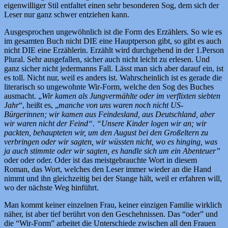
eigenwilliger Stil entfaltet einen sehr besonderen Sog, dem sich der
Leser nur ganz schwer entziehen kann.
Ausgesprochen ungewöhnlich ist die Form des Erzählers. So wie es
im gesamten Buch nicht DIE eine Hauptperson gibt, so gibt es auch
nicht DIE eine Erzählerin. Erzählt wird durchgehend in der 1.Person
Plural. Sehr ausgefallen, sicher auch nicht leicht zu erlesen. Und
ganz sicher nicht jedermanns Fall. Lässt man sich aber darauf ein, ist
es toll. Nicht nur, weil es anders ist. Wahrscheinlich ist es gerade die
literarisch so ungewohnte Wir-Form, welche den Sog des Buches
ausmacht. „
Wir kamen als Jungvermählte oder im verflixten siebten
Jahr
“, heißt es, „
manche von uns waren noch nicht US-
Bürgerinnen; wir kamen aus Feindesland, aus Deutschland, aber
wir waren nicht der Feind“. “Unsere Kinder logen wir an; wir
packten, behaupteten wir, um den August bei den Großeltern zu
verbringen oder wir sagten, wir wüssten nicht, wo es hinging, was
ja auch stimmte oder wir sagten, es handle sich um ein Abenteuer”
oder oder oder. Oder ist das meistgebrauchte Wort in diesem
Roman, das Wort, welches den Leser immer wieder an die Hand
nimmt und ihn gleichzeitig bei der Stange hält, weil er erfahren will,
wo der nächste Weg hinführt.
Man kommt keiner einzelnen Frau, keiner einzigen Familie wirklich
näher, ist aber tief berührt von den Geschehnissen. Das “oder” und
die “Wir-Form” arbeitet die Unterschiede zwischen all den Frauen