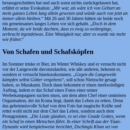
herausgeschnitten hat und auch sonst nichts zurückgelassen hat,
erfährt er seine Evokation: „
Mir war, als wäre ich von Geburt an
mein ganzes Leben lang allein gewesen und würde auch von jetzt an
immer allein bleiben
.“ Mit 26 und 30 Jahren hätten sie beide noch
ein gemeinsames langes Leben vor sich gehabt. „
Doch in dem
Moment, da wir beide dachten, dass es ewig so weiterginge,
zerbracht irgendetwas. Eine Winzigkeit nur, aber es wurde nie mehr
wie früher.
“
Von Schafen und Schafsköpfen
Im Sommer trinke er Bier, im Winter Whiskey und er versucht nicht
vor der Langeweile davonzulaufen, wie alle anderen, bekennt er,
sondern er versucht hineinzukommen. „
Gegen die Langeweile
kämpfen selbst Götter vergebens
“, soll schon Nietzsche gesagt
haben, so Murakami. Doch dann bekommt er einen merkwürdigen
Auftrag, indem er das Schaf eines Fotos einer seiner
Werbekampagnen suchen muss, um dem alten Chef einer ominösen
Organisation, der im Koma liegt, damit das Leben zu retten. Denn
das geheimnisvolle Schaf von dem Foto hat magische Kräfte und
rettet wohl nicht nur dem Chef das Leben, sondern auch dem
Protagonisten. „
Die Leute glauben, es sei eine Gnade Gottes, wenn
ein Schaf in einen Menschen fährt. In einer Schrift aus der Yüan-
Dynastie wird beispielsweise berichtet, Dschingis Khan sei von