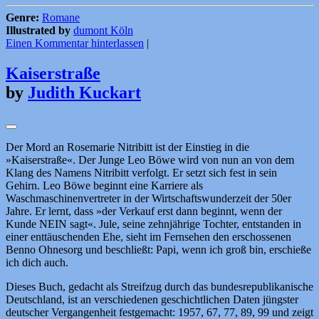
Genre:
Romane
Illustrated by
dumont Köln
Einen Kommentar hinterlassen
|
Kaiserstraße
by
Judith Kuckart
Der Mord an Rosemarie Nitribitt ist der Einstieg in die
»Kaiserstraße«. Der Junge Leo Böwe wird von nun an von dem
Klang des Namens Nitribitt verfolgt. Er setzt sich fest in sein
Gehirn. Leo Böwe beginnt eine Karriere als
Waschmaschinenvertreter in der Wirtschaftswunderzeit der 50er
Jahre. Er lernt, dass »der Verkauf erst dann beginnt, wenn der
Kunde NEIN sagt«. Jule, seine zehnjährige Tochter, entstanden in
einer enttäuschenden Ehe, sieht im Fernsehen den erschossenen
Benno Ohnesorg und beschließt: Papi, wenn ich groß bin, erschieße
ich dich auch.
Dieses Buch, gedacht als Streifzug durch das bundesrepublikanische
Deutschland, ist an verschiedenen geschichtlichen Daten jüngster
deutscher Vergangenheit festgemacht: 1957, 67, 77, 89, 99 und zeigt