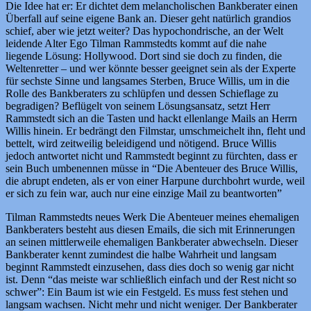
Die Idee hat er: Er dichtet dem melancholischen Bankberater einen
Überfall auf seine eigene Bank an. Dieser geht natürlich grandios
schief, aber wie jetzt weiter? Das hypochondrische, an der Welt
leidende Alter Ego Tilman Rammstedts kommt auf die nahe
liegende Lösung: Hollywood. Dort sind sie doch zu finden, die
Weltenretter – und wer könnte besser geeignet sein als der Experte
für sechste Sinne und langsames Sterben, Bruce Willis, um in die
Rolle des Bankberaters zu schlüpfen und dessen Schieflage zu
begradigen? Beflügelt von seinem Lösungsansatz, setzt Herr
Rammstedt sich an die Tasten und hackt ellenlange Mails an Herrn
Willis hinein. Er bedrängt den Filmstar, umschmeichelt ihn, fleht und
bettelt, wird zeitweilig beleidigend und nötigend. Bruce Willis
jedoch antwortet nicht und Rammstedt beginnt zu fürchten, dass er
sein Buch umbenennen müsse in “Die Abenteuer des Bruce Willis,
die abrupt endeten, als er von einer Harpune durchbohrt wurde, weil
er sich zu fein war, auch nur eine einzige Mail zu beantworten”
Tilman Rammstedts neues Werk Die Abenteuer meines ehemaligen
Bankberaters besteht aus diesen Emails, die sich mit Erinnerungen
an seinen mittlerweile ehemaligen Bankberater abwechseln. Dieser
Bankberater kennt zumindest die halbe Wahrheit und langsam
beginnt Rammstedt einzusehen, dass dies doch so wenig gar nicht
ist. Denn “das meiste war schließlich einfach und der Rest nicht so
schwer”: Ein Baum ist wie ein Festgeld. Es muss fest stehen und
langsam wachsen. Nicht mehr und nicht weniger. Der Bankberater