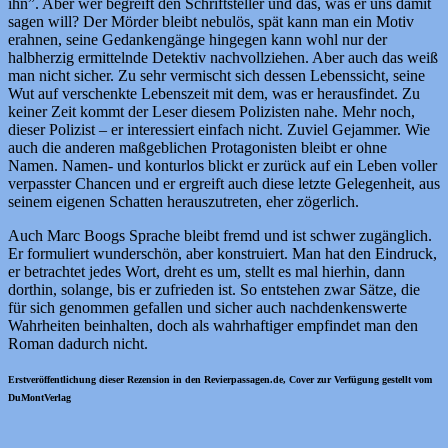
ihn”. Aber wer begreift den Schriftsteller und das, was er uns damit
sagen will? Der Mörder bleibt nebulös, spät kann man ein Motiv
erahnen, seine Gedankengänge hingegen kann wohl nur der
halbherzig ermittelnde Detektiv nachvollziehen. Aber auch das weiß
man nicht sicher. Zu sehr vermischt sich dessen Lebenssicht, seine
Wut auf verschenkte Lebenszeit mit dem, was er herausfindet. Zu
keiner Zeit kommt der Leser diesem Polizisten nahe. Mehr noch,
dieser Polizist – er interessiert einfach nicht. Zuviel Gejammer. Wie
auch die anderen maßgeblichen Protagonisten bleibt er ohne
Namen. Namen- und konturlos blickt er zurück auf ein Leben voller
verpasster Chancen und er ergreift auch diese letzte Gelegenheit, aus
seinem eigenen Schatten herauszutreten, eher zögerlich.
Auch Marc Boogs Sprache bleibt fremd und ist schwer zugänglich.
Er formuliert wunderschön, aber konstruiert. Man hat den Eindruck,
er betrachtet jedes Wort, dreht es um, stellt es mal hierhin, dann
dorthin, solange, bis er zufrieden ist. So entstehen zwar Sätze, die
für sich genommen gefallen und sicher auch nachdenkenswerte
Wahrheiten beinhalten, doch als wahrhaftiger empfindet man den
Roman dadurch nicht.
Erstveröffentlichung dieser Rezension in den Revierpassagen.de, Cover zur Verfügung gestellt vom
DuMontVerlag