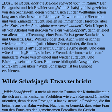
„
Das Lied ist aus, aber die Melodie schwebt noch im Raum
.“ Der
Protagonist und Ich-Erzähler von „Wilde Schafsjagd“ ist gezeichnet
von den Sechzigern, deren Vorhang sich auf der Weltbühne schön
langsam senke. In seinem Lieblingscafé, wo er immer Bier trinkt
und viele Zigaretten raucht, spielen sie immer noch Hardrock, aber
„
das Knistern der Atmosphäre war verschwunden
“. Sein Körper ist
oft von Alkohol voll gesogen “
wie ein Waschlappen
“, denn er leidet
vor allem an der Trennung seiner Frau. Er isst gerne Sandwiches
und Omeletts. Dazu Whiskey oder Bier. Auch wenn er schnell
wieder eine Freundin (mit schönen Ohren) findet, die ihm bei
seinem ersten „Fall“ auch kräftig unter die Arme greift. Und dann
wäre da noch „Ratte“, sein bester Freund, der immer wieder auf
ungeklärte Weise verschwindet und wieder auftaucht. Und
Bückling, sein alter Kater. Eine neue bibliophile Ausgabe des
Murakami Klassikers “Wilde Schafsjagd” ist bei Dumont
erschienen.
Wilde Schafsjagd: Etwas zerbricht
„
Wilde Schafsjagd
“ ist mehr als nur ein Roman der Kriminalliteratur,
die sich an amerikanischen Vorbildern wie etwa Raymond Chandler
orientiert, denn dessen Protagonist hat existentielle Probleme, die ihn
beinahe aus der Bahn werfen. Nachdem er bemerkt, dass seine Frau
von den Fotos aus den gemeinsamen Fotoalben ihr Gesicht