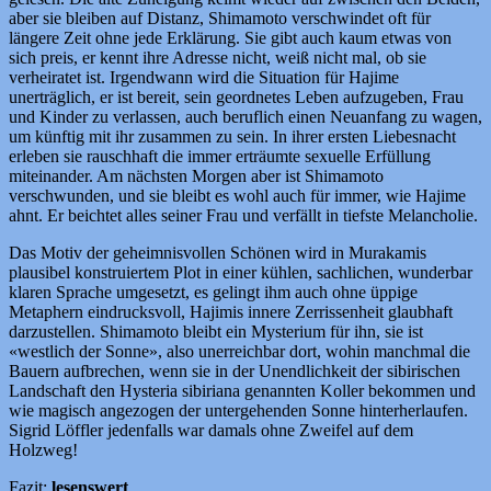
aber sie bleiben auf Distanz, Shimamoto verschwindet oft für
längere Zeit ohne jede Erklärung. Sie gibt auch kaum etwas von
sich preis, er kennt ihre Adresse nicht, weiß nicht mal, ob sie
verheiratet ist. Irgendwann wird die Situation für Hajime
unerträglich, er ist bereit, sein geordnetes Leben aufzugeben, Frau
und Kinder zu verlassen, auch beruflich einen Neuanfang zu wagen,
um künftig mit ihr zusammen zu sein. In ihrer ersten Liebesnacht
erleben sie rauschhaft die immer erträumte sexuelle Erfüllung
miteinander. Am nächsten Morgen aber ist Shimamoto
verschwunden, und sie bleibt es wohl auch für immer, wie Hajime
ahnt. Er beichtet alles seiner Frau und verfällt in tiefste Melancholie.
Das Motiv der geheimnisvollen Schönen wird in Murakamis
plausibel konstruiertem Plot in einer kühlen, sachlichen, wunderbar
klaren Sprache umgesetzt, es gelingt ihm auch ohne üppige
Metaphern eindrucksvoll, Hajimis innere Zerrissenheit glaubhaft
darzustellen. Shimamoto bleibt ein Mysterium für ihn, sie ist
«westlich der Sonne», also unerreichbar dort, wohin manchmal die
Bauern aufbrechen, wenn sie in der Unendlichkeit der sibirischen
Landschaft den Hysteria sibiriana genannten Koller bekommen und
wie magisch angezogen der untergehenden Sonne hinterherlaufen.
Sigrid Löffler jedenfalls war damals ohne Zweifel auf dem
Holzweg!
Fazit:
lesenswert