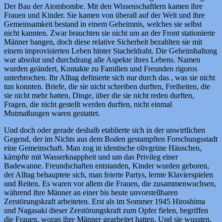
Der Bau der Atombombe. Mit den Wissenschaftlern kamen ihre
Frauen und Kinder. Sie kamen von überall auf der Welt und ihre
Gemeinsamkeit bestand in einem Geheimnis, welches sie selbst
nicht kannten. Zwar brauchten sie nicht um an der Front stationierte
Männer bangen, doch diese relative Sicherheit bezahlten sie mit
einem improvisierten Leben hinter Stacheldraht. Die Geheimhaltung
war absolut und durchdrang alle Aspekte ihres Lebens. Namen
wurden geändert, Kontakte zu Familien und Freunden rigoros
unterbrochen. Ihr Alltag definierte sich nur durch das , was sie nicht
tun konnten. Briefe, die sie nicht schreiben durften, Freiheiten, die
sie nicht mehr hatten, Dinge, über die sie nicht reden durften,
Fragen, die nicht gestellt werden durften, nicht einmal
Mutmaßungen waren gestattet.
Und doch oder gerade deshalb etablierte sich in der unwirtlichen
Gegend, der im Nichts aus dem Boden gestampften Forschungsstadt
eine Gemeinschaft. Man zog in identische olivgrüne Häuschen,
kämpfte mit Wasserknappheit und um das Privileg einer
Badewanne. Freundschaften entstanden, Kinder wurden geboren,
der Alltag behauptete sich, man feierte Partys, lernte Klavierspielen
und Reiten. Es waren vor allem die Frauen, die zusammenwuchsen,
während ihre Männer an einer bis heute unvorstellbaren
Zerstörungskraft arbeiteten. Erst als im Sommer 1945 Hiroshima
und Nagasaki dieser Zerstörungskraft zum Opfer fielen, begriffen
die Frauen, woran ihre Männer gearbeitet hatten. Und sie wussten,