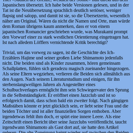
Japanischen übersetzt. Ich habe beide Versionen gelesen, und in der
Tat ist die Neuübersetzung sprachlich deutlich seriöser, weniger
flapsig und salopp, und damit ist sie, so die Übersetzerin, wesentlich
näher am Original. Wären da nicht die Namen und Orte, man würde
dem Roman übrigens kaum anmerken, dass er von einem
japanischen Romancier geschrieben wurde, was Murakami prompt
den Vorwurf einer zu stark westlichen Orientierung eingetragen hat.
Ist nach alledem Löfflers vernichtende Kritik berechtigt?
Trivial, um das vorweg zu sagen, ist die Geschichte des Ich-
Erzählers Hajime und seiner großen Liebe Shimamoto jedenfalls
nicht. Die beiden sind als Kinder zusammen, hören gemeinsam
Schallplatten, fühlen sich geradezu magisch zueinander hingezogen.
Als seine Eltern wegziehen, verlieren die Beiden sich allmählich aus
den Augen. Nach seinem Literaturstudium und einigen, für ihn
sterbenslangweiligen Jahren als Angestellter eines
Schulbuchverlages ermöglicht ihm sein Schwiegervater den Sprung
in die Selbstständigkeit. Er eröffnet einen Jazzclub und ist so
erfolgreich damit, dass schon bald ein zweiter folgt. Nach gängigen
Maßstäben könnte er jetzt glücklich sein, er liebt seine Frau und die
beiden Töchter und ist aller finanziellen Sorgen enthoben. Aber
irgendetwas fehlt ihm doch, er spürt eine innere Leere. Als eine
Zeitschrift einen Bericht über seine Jazzclubs veröffentlicht, taucht
irgendwann Shimamoto als Gast dort auf, sie hatte den Artikel
gelesen. Die alte Zuneigung keimt wieder auf zwischen den Beiden,