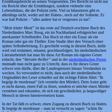
Ermittlungsbericht an seinen Vorgesetzten. Der Bericht ist nicht nur
ein Bericht über die Ermittlungen, sondern vielmehr eine
Lebensbilanz, die der Polizist zieht. Viel zu bilanzieren gibt es
allerdings nicht, weder auf der Haben-, noch auf der Sollseite. Er
war halt Polizist – “alles andere hat er vergessen zu tun”.
“Mein letzter Mord”
ist das erste auf Deutsch erschiene Buch des
Niederländers Marc Boog, ein im Nachbarland erfolgreicher und
anerkannter Schriftsteller. Das Buch ist eher ein Essay als ein
Roman oder gar ein Thriller. Eine Studie über den Versuch einer
späten Selbstbefreiung. Es geschieht wenig in diesem Buch, dafür
wird viel resümiert, erkannt, geschlussfolgert. Im niederländischen
Literaturbetrieb hat man für diese Art Roman ein eigenes Genre
erdacht, den
“literaire thriller”
und in der
niederländischen Presse
mutmaßt man nicht ganz zu Unrecht, dass es für dieses Genre
schwer sein dürfte, über die Landesgrenzen hinaus Verständnis zu
wecken. So verwundert es nicht, dass auch der niederländische
Originaltitel den Leser schneller auf die richtige Fährte führt: “Ik
begrijp de mordenaar” (ich verstehe den Mörder). Dem Autor geht
es nicht darum, einen Fall zu lösen, sondern er möchte einen Mörder
verstehen und erkunden, ob sich ein gewöhnlicher, ja langweiliger
Mensch in diesen hineinversetzen kann.
In der Tat fällt es schwer, einen Zugang zu diesem Buch zu finden.
Ik begrijp de mordenaar – man ist versucht zu sagen: “schön für