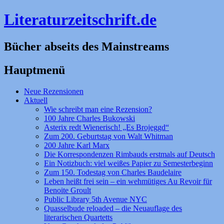
Literaturzeitschrift.de
Bücher abseits des Mainstreams
Hauptmenü
Zum
Neue Rezensionen
Inhalt
Aktuell
springen
Wie schreibt man eine Rezension?
100 Jahre Charles Bukowski
Asterix redt Wienerisch! „Es Brojeggd“
Zum 200. Geburtstag von Walt Whitman
200 Jahre Karl Marx
Die Korrespondenzen Rimbauds erstmals auf Deutsch
Ein Notizbuch: viel weißes Papier zu Semesterbeginn
Zum 150. Todestag von Charles Baudelaire
Leben heißt frei sein – ein wehmütiges Au Revoir für
Benoite Groult
Public Library 5th Avenue NYC
Quasselbude reloaded – die Neuauflage des
literarischen Quartetts