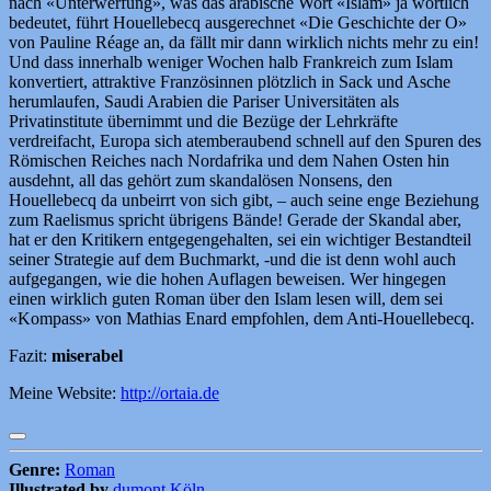
nach «Unterwerfung», was das arabische Wort «Islām» ja wörtlich
bedeutet, führt Houellebecq ausgerechnet «Die Geschichte der O»
von Pauline Réage an, da fällt mir dann wirklich nichts mehr zu ein!
Und dass innerhalb weniger Wochen halb Frankreich zum Islam
konvertiert, attraktive Französinnen plötzlich in Sack und Asche
herumlaufen, Saudi Arabien die Pariser Universitäten als
Privatinstitute übernimmt und die Bezüge der Lehrkräfte
verdreifacht, Europa sich atemberaubend schnell auf den Spuren des
Römischen Reiches nach Nordafrika und dem Nahen Osten hin
ausdehnt, all das gehört zum skandalösen Nonsens, den
Houellebecq da unbeirrt von sich gibt, – auch seine enge Beziehung
zum Raelismus spricht übrigens Bände! Gerade der Skandal aber,
hat er den Kritikern entgegengehalten, sei ein wichtiger Bestandteil
seiner Strategie auf dem Buchmarkt, -und die ist denn wohl auch
aufgegangen, wie die hohen Auflagen beweisen. Wer hingegen
einen wirklich guten Roman über den Islam lesen will, dem sei
«Kompass» von Mathias Enard empfohlen, dem Anti-Houellebecq.
Fazit:
miserabel
Meine Website:
http://ortaia.de
Genre:
Roman
Illustrated by
dumont Köln