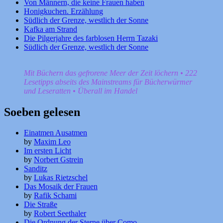
Von Männern, die keine Frauen haben
Honigkuchen. Erzählung
Südlich der Grenze, westlich der Sonne
Kafka am Strand
Die Pilgerjahre des farblosen Herrn Tazaki
Südlich der Grenze, westlich der Sonne
Mit Büchern das gefrorene Meer der Zeit löchern • 222
Lesetipps abseits des Mainstreams für Bücherwürmer
und Leseratten • Überall im Handel
Soeben gelesen
Einatmen Ausatmen
by
Maxim Leo
Im ersten Licht
by
Norbert Gstrein
Sanditz
by
Lukas Rietzschel
Das Mosaik der Frauen
by
Rafik Schami
Die Straße
by
Robert Seethaler
Die Ordnung der Sterne über Como