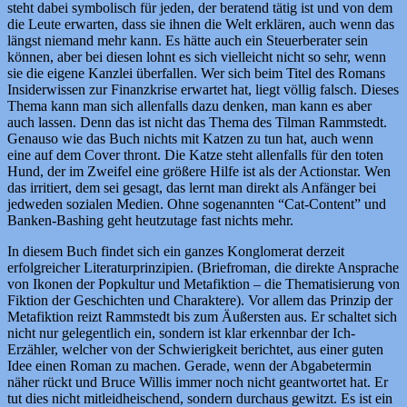
steht dabei symbolisch für jeden, der beratend tätig ist und von dem
die Leute erwarten, dass sie ihnen die Welt erklären, auch wenn das
längst niemand mehr kann. Es hätte auch ein Steuerberater sein
können, aber bei diesen lohnt es sich vielleicht nicht so sehr, wenn
sie die eigene Kanzlei überfallen. Wer sich beim Titel des Romans
Insiderwissen zur Finanzkrise erwartet hat, liegt völlig falsch. Dieses
Thema kann man sich allenfalls dazu denken, man kann es aber
auch lassen. Denn das ist nicht das Thema des Tilman Rammstedt.
Genauso wie das Buch nichts mit Katzen zu tun hat, auch wenn
eine auf dem Cover thront. Die Katze steht allenfalls für den toten
Hund, der im Zweifel eine größere Hilfe ist als der Actionstar. Wen
das irritiert, dem sei gesagt, das lernt man direkt als Anfänger bei
jedweden sozialen Medien. Ohne sogenannten “Cat-Content” und
Banken-Bashing geht heutzutage fast nichts mehr.
In diesem Buch findet sich ein ganzes Konglomerat derzeit
erfolgreicher Literaturprinzipien. (Briefroman, die direkte Ansprache
von Ikonen der Popkultur und Metafiktion – die Thematisierung von
Fiktion der Geschichten und Charaktere). Vor allem das Prinzip der
Metafiktion reizt Rammstedt bis zum Äußersten aus. Er schaltet sich
nicht nur gelegentlich ein, sondern ist klar erkennbar der Ich-
Erzähler, welcher von der Schwierigkeit berichtet, aus einer guten
Idee einen Roman zu machen. Gerade, wenn der Abgabetermin
näher rückt und Bruce Willis immer noch nicht geantwortet hat. Er
tut dies nicht mitleidheischend, sondern durchaus gewitzt. Es ist ein