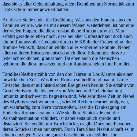
dass sie es aller Geheimhaltung, allem Bemühen um Normalität zum
Trotz schon immer gewusst hatten.
An dieser Stelle endet die Erzählung. Was aus den Frauen, aus den
Familien wurde, wie sie mit diesem Wissen weiterlebten, ist nur eine
der vielen Fragen, die dieser erstaunliche Roman aufwirft. Man
erfährt gerade so eben noch, dass bei aller Unfasslichkeit doch auch
ein hoffnungsvoller Gedanke durch die Köpfe der Frauen ging, der
fromme Wunsch, dass nun endlich alles vorbei sein könnte. Neben
allem anderen Entsetzen entsetzt auch diese Erkenntnis: dass zu
jeder schrecklichen, grausamen Tat eben auch die Menschen
gehören, die diese umsetzen und am Randgeschehen ihre Familien.
TaraSheaNesbit erzählt von den drei Jahren in Los Alamos als einer
unwirklichen Zeit . Was ihren Roman so berührend macht, ist die
Tatsache, dass er auf historischen Ereignissen beruht. Sie erzählt von
Geschehnissen, die bis heute von Mythen und Geheimhaltung
umrankt und schwer zu begreifen sind. Wie sehr diese Zeit im Nebel
des Mythos verschwunden ist, wieviel Recherchearbeit nötig war,
um wahrhaftig zum Kern vorzustoßen, lässt die Danksagung am
Ende des Romans erahnen. Wie sie diese Schicksale und die
Ausnahmesituation schildert, ist dabei erstaunlich spröde und
distanziert. Sie erzählt nur Bruchstücke, es gibt Dutzende Personen,
deren Schicksal man nur streift. Doch Tara Shea Nesbit schafft es, in
einem einzigen Satz eine ganze Geschichte zu erzählen. Ihr