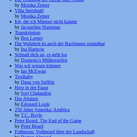
by
Monika Zeiner
Villa Sternbald
by
Monika Zeiner
Ich, die ich Männer nicht kannte
by
Jacqueline Harpman
Transkription
by
Ben Lerner
Die Wahrheit ist auch der Bachmann zumutbar
by
Ina Hartwig
Schnall dich an, es geht los
by
Domenico Müllensiefen
Was wir wissen können
by
Ian McEwan
Toxibaby
by
Dana von Suffrin
Herz in der Faust
by
Sorj Chalandon
Der Absturz
by
Edouard Louis
250 Jahre Amerika: América
by
T.C. Boyle
Peter Beard. The End of the Game
by
Peter Beard
Fullmoon: Vollmond über der Landschaft