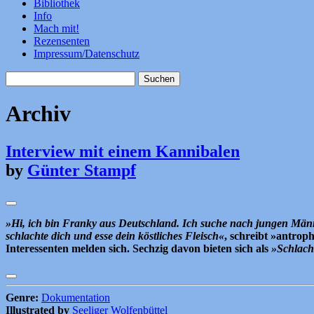
Bibliothek
Info
Mach mit!
Rezensenten
Impressum/Datenschutz
Suchen
nach:
Archiv
Interview mit einem Kannibalen
by
Günter Stampf
»Hi, ich bin Franky aus Deutschland. Ich suche nach jungen Män
schlachte dich und esse dein köstliches Fleisch«
, schreibt »antrop
Interessenten melden sich. Sechzig davon bieten sich als
»Schlach
Genre:
Dokumentation
Illustrated by
Seeliger Wolfenbüttel