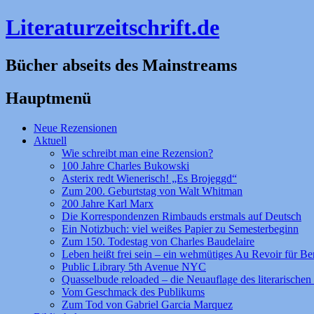
Literaturzeitschrift.de
Bücher abseits des Mainstreams
Hauptmenü
Zum
Neue Rezensionen
Inhalt
Aktuell
springen
Wie schreibt man eine Rezension?
100 Jahre Charles Bukowski
Asterix redt Wienerisch! „Es Brojeggd“
Zum 200. Geburtstag von Walt Whitman
200 Jahre Karl Marx
Die Korrespondenzen Rimbauds erstmals auf Deutsch
Ein Notizbuch: viel weißes Papier zu Semesterbeginn
Zum 150. Todestag von Charles Baudelaire
Leben heißt frei sein – ein wehmütiges Au Revoir für Be
Public Library 5th Avenue NYC
Quasselbude reloaded – die Neuauflage des literarischen 
Vom Geschmack des Publikums
Zum Tod von Gabriel Garcia Marquez