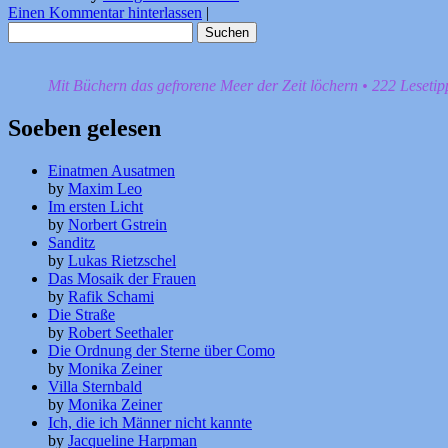
Einen Kommentar hinterlassen
|
Suchen
nach:
Mit Büchern das gefrorene Meer der Zeit löchern • 222 Leseti
Soeben gelesen
Einatmen Ausatmen
by
Maxim Leo
Im ersten Licht
by
Norbert Gstrein
Sanditz
by
Lukas Rietzschel
Das Mosaik der Frauen
by
Rafik Schami
Die Straße
by
Robert Seethaler
Die Ordnung der Sterne über Como
by
Monika Zeiner
Villa Sternbald
by
Monika Zeiner
Ich, die ich Männer nicht kannte
by
Jacqueline Harpman