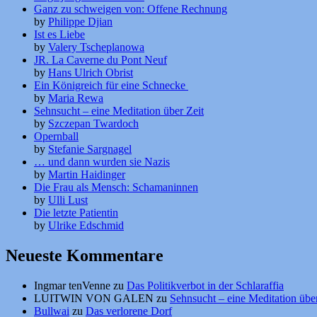
Ganz zu schweigen von: Offene Rechnung
by
Philippe Djian
Ist es Liebe
by
Valery Tscheplanowa
JR. La Caverne du Pont Neuf
by
Hans Ulrich Obrist
Ein Königreich für eine Schnecke
by
Maria Rewa
Sehnsucht – eine Meditation über Zeit
by
Szczepan Twardoch
Opernball
by
Stefanie Sargnagel
… und dann wurden sie Nazis
by
Martin Haidinger
Die Frau als Mensch: Schamaninnen
by
Ulli Lust
Die letzte Patientin
by
Ulrike Edschmid
Neueste Kommentare
Ingmar tenVenne
zu
Das Politikverbot in der Schlaraffia
LUITWIN VON GALEN
zu
Sehnsucht – eine Meditation über
Bullwai
zu
Das verlorene Dorf