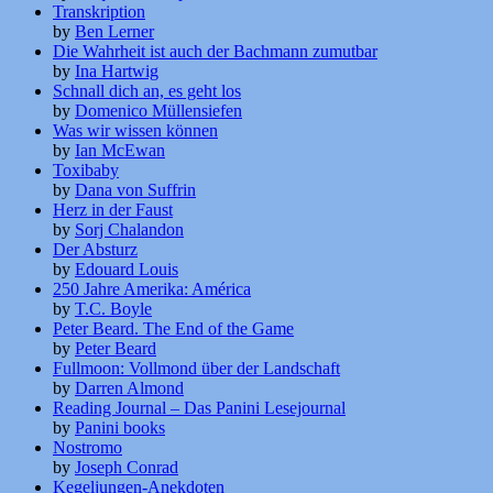
Transkription
by
Ben Lerner
Die Wahrheit ist auch der Bachmann zumutbar
by
Ina Hartwig
Schnall dich an, es geht los
by
Domenico Müllensiefen
Was wir wissen können
by
Ian McEwan
Toxibaby
by
Dana von Suffrin
Herz in der Faust
by
Sorj Chalandon
Der Absturz
by
Edouard Louis
250 Jahre Amerika: América
by
T.C. Boyle
Peter Beard. The End of the Game
by
Peter Beard
Fullmoon: Vollmond über der Landschaft
by
Darren Almond
Reading Journal – Das Panini Lesejournal
by
Panini books
Nostromo
by
Joseph Conrad
Kegeljungen-Anekdoten