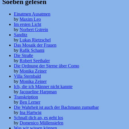
Soeben gelesen
Einatmen Ausatmen
by
Maxim Leo
Im ersten Licht
by
Norbert Gstrein
Sanditz
by
Lukas Rietzschel
Das Mosaik der Frauen
by
Rafik Schami
Die Straße
by
Robert Seethaler
Die Ordnung der Sterne über Como
by
Monika Zeiner
Villa Sternbald
by
Monika Zeiner
Ich, die ich Männer nicht kannte
by
Jacqueline Harpman
Transkription
by
Ben Lerner
Die Wahrheit ist auch der Bachmann zumutbar
by
Ina Hartwig
Schnall dich an, es geht los
by
Domenico Müllensiefen
Was wir wissen können