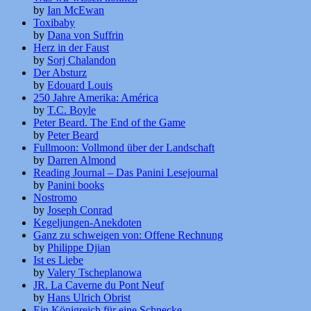
by
Ian McEwan
Toxibaby
by
Dana von Suffrin
Herz in der Faust
by
Sorj Chalandon
Der Absturz
by
Edouard Louis
250 Jahre Amerika: América
by
T.C. Boyle
Peter Beard. The End of the Game
by
Peter Beard
Fullmoon: Vollmond über der Landschaft
by
Darren Almond
Reading Journal – Das Panini Lesejournal
by
Panini books
Nostromo
by
Joseph Conrad
Kegeljungen-Anekdoten
Ganz zu schweigen von: Offene Rechnung
by
Philippe Djian
Ist es Liebe
by
Valery Tscheplanowa
JR. La Caverne du Pont Neuf
by
Hans Ulrich Obrist
Ein Königreich für eine Schnecke