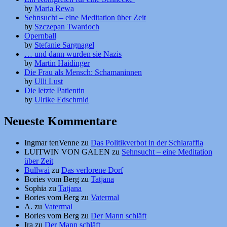
by
Maria Rewa
Sehnsucht – eine Meditation über Zeit
by
Szczepan Twardoch
Opernball
by
Stefanie Sargnagel
… und dann wurden sie Nazis
by
Martin Haidinger
Die Frau als Mensch: Schamaninnen
by
Ulli Lust
Die letzte Patientin
by
Ulrike Edschmid
Neueste Kommentare
Ingmar tenVenne
zu
Das Politikverbot in der Schlaraffia
LUITWIN VON GALEN
zu
Sehnsucht – eine Meditation
über Zeit
Bullwai
zu
Das verlorene Dorf
Bories vom Berg
zu
Tatjana
Sophia
zu
Tatjana
Bories vom Berg
zu
Vatermal
A.
zu
Vatermal
Bories vom Berg
zu
Der Mann schläft
Ira
zu
Der Mann schläft