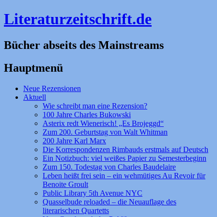
Literaturzeitschrift.de
Bücher abseits des Mainstreams
Hauptmenü
Zum
Neue Rezensionen
Inhalt
Aktuell
springen
Wie schreibt man eine Rezension?
100 Jahre Charles Bukowski
Asterix redt Wienerisch! „Es Brojeggd“
Zum 200. Geburtstag von Walt Whitman
200 Jahre Karl Marx
Die Korrespondenzen Rimbauds erstmals auf Deutsch
Ein Notizbuch: viel weißes Papier zu Semesterbeginn
Zum 150. Todestag von Charles Baudelaire
Leben heißt frei sein – ein wehmütiges Au Revoir für
Benoite Groult
Public Library 5th Avenue NYC
Quasselbude reloaded – die Neuauflage des
literarischen Quartetts