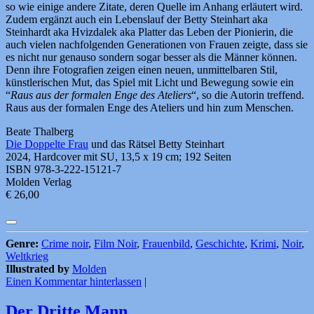
so wie einige andere Zitate, deren Quelle im Anhang erläutert wird.
Zudem ergänzt auch ein Lebenslauf der Betty Steinhart aka
Steinhardt aka Hvizdalek aka Platter das Leben der Pionierin, die
auch vielen nachfolgenden Generationen von Frauen zeigte, dass sie
es nicht nur genauso sondern sogar besser als die Männer können.
Denn ihre Fotografien zeigen einen neuen, unmittelbaren Stil,
künstlerischen Mut, das Spiel mit Licht und Bewegung sowie ein
“
Raus aus der formalen Enge des Ateliers
“, so die Autorin treffend.
Raus aus der formalen Enge des Ateliers und hin zum Menschen.
Beate Thalberg
Die Doppelte Frau
und das Rätsel Betty Steinhart
2024, Hardcover mit SU, 13,5 x 19 cm; 192 Seiten
ISBN 978-3-222-15121-7
Molden Verlag
€ 26,00
Genre:
Crime noir
,
Film Noir
,
Frauenbild
,
Geschichte
,
Krimi
,
Noir
,
Weltkrieg
Illustrated by
Molden
Einen Kommentar hinterlassen
|
Der Dritte Mann