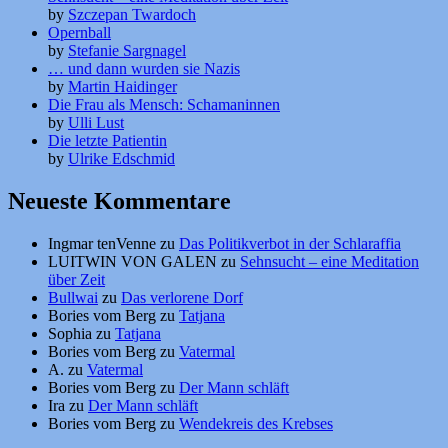
by
Szczepan Twardoch
Opernball
by
Stefanie Sargnagel
… und dann wurden sie Nazis
by
Martin Haidinger
Die Frau als Mensch: Schamaninnen
by
Ulli Lust
Die letzte Patientin
by
Ulrike Edschmid
Neueste Kommentare
Ingmar tenVenne
zu
Das Politikverbot in der Schlaraffia
LUITWIN VON GALEN
zu
Sehnsucht – eine Meditation
über Zeit
Bullwai
zu
Das verlorene Dorf
Bories vom Berg
zu
Tatjana
Sophia
zu
Tatjana
Bories vom Berg
zu
Vatermal
A.
zu
Vatermal
Bories vom Berg
zu
Der Mann schläft
Ira
zu
Der Mann schläft
Bories vom Berg
zu
Wendekreis des Krebses