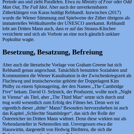
Periode aus und zieht Parallelen. Etwa zu
Ministry of Fear
oder
Odd
Man Out, The Fall Idol
. Aber auch der unverkennbaren
Zitherklängen von Karas huldigt Rebhandl. Inzwischen (2017)
wurde die Wiener Stimmung und Spielweise der Zither übrigens als
immaterielles Weltkulturerbe der UNESCO anerkannt. Rebhandl
lobt am Dritten Mann auch, dass er auf das Strauss-Klischee
verzichtete und sich als Vorbote an eine noch gänzlich unklare
Popkultur wagte.
Besetzung, Besatzung, Befreiung
Aber auch die literarische Vorlage von Graham Greene hat sich
Rebhandl genau angeschaut. Tatsächlich benutzten Sozialsten und
Kommunisten die Wiener Kanalisation in der Zwischenkriegszeit als
Fluchtweg und ironischerweise gehörte der Doppelagent Kim
Philby zu einem Spionagering, der den Namen „The Cambridge
Five“ bekam. David O. Selznick, der Produzent, wollte noch „Night
in Vienna“ als Titel, aber „The Third Man“ setzte sich durch und
trug wohl wesentlich zum Erfolg des Filmes bei. Denn wer ist
eigentlich dieser „dritte“ Mann? Besonders hervorzuheben ist auch
das Kapitel „Schlechte Staatsbürger“, das sich der Rolle der
Österreicher im Dritten Mann widmet. Denn diese wirkten nur als
Nebendarsteller in Nebenrollen mit. Unvergessen etwa die
Hauswirtin, dargestellt von Hedwig Bleibtreu, die sich die