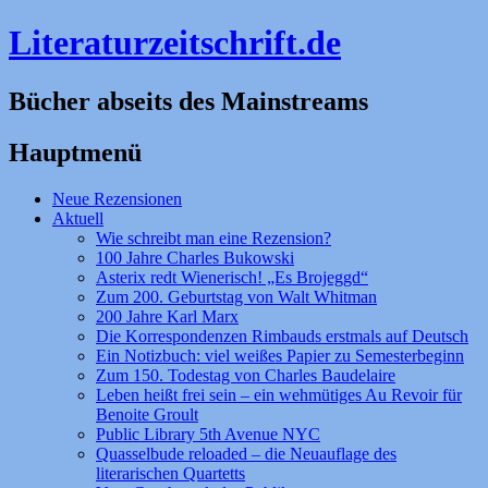
Literaturzeitschrift.de
Bücher abseits des Mainstreams
Hauptmenü
Zum
Neue Rezensionen
Inhalt
Aktuell
springen
Wie schreibt man eine Rezension?
100 Jahre Charles Bukowski
Asterix redt Wienerisch! „Es Brojeggd“
Zum 200. Geburtstag von Walt Whitman
200 Jahre Karl Marx
Die Korrespondenzen Rimbauds erstmals auf Deutsch
Ein Notizbuch: viel weißes Papier zu Semesterbeginn
Zum 150. Todestag von Charles Baudelaire
Leben heißt frei sein – ein wehmütiges Au Revoir für
Benoite Groult
Public Library 5th Avenue NYC
Quasselbude reloaded – die Neuauflage des
literarischen Quartetts