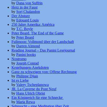
by
Dana von Suffrin
Herz in der Faust
by
Sorj Chalandon
Der Absturz
by
Edouard Louis
250 Jahre Amerika: América
by
T.C. Boyle
Peter Beard. The End of the Game
by
Peter Beard
Fullmoon: Vollmond über der Landschaft
by
Darren Almond
Reading Journal – Das Panini Lesejournal
by
Panini books
Nostromo
by
Joseph Conrad
Kegeljungen-Anekdoten
Ganz zu schweigen von: Offene Rechnung
by
Philippe Djian
Ist es Liebe
by
Valery Tscheplanowa
JR. La Caverne du Pont Neuf
by
Hans Ulrich Obrist
Ein Königreich für eine Schnecke
by
Maria Rewa
Sehnsucht – eine Meditation über Zeit