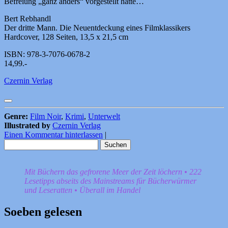
Befreiung „ganz anders“ vorgestellt hatte…
Bert Rebhandl
Der dritte Mann. Die Neuentdeckung eines Filmklassikers
Hardcover, 128 Seiten, 13,5 x 21,5 cm
ISBN: 978-3-7076-0678-2
14,99.-
Czernin Verlag
Genre:
Film Noir
,
Krimi
,
Unterwelt
Illustrated by
Czernin Verlag
Einen Kommentar hinterlassen
|
Suchen
nach:
Mit Büchern das gefrorene Meer der Zeit löchern • 222
Lesetipps abseits des Mainstreams für Bücherwürmer
und Leseratten • Überall im Handel
Soeben gelesen