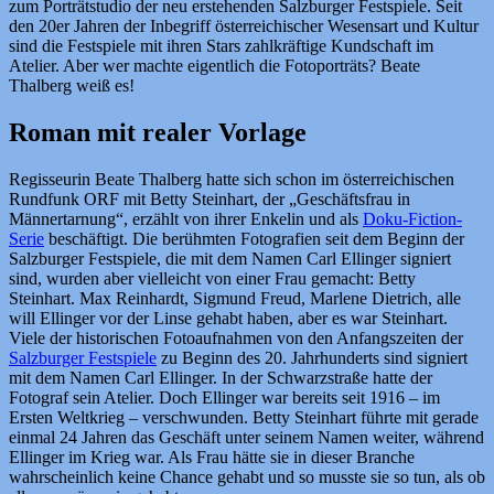
zum Porträtstudio der neu erstehenden Salzburger Festspiele. Seit
den 20er Jahren der Inbegriff österreichischer Wesensart und Kultur
sind die Festspiele mit ihren Stars zahlkräftige Kundschaft im
Atelier. Aber wer machte eigentlich die Fotoporträts? Beate
Thalberg weiß es!
Roman mit realer Vorlage
Regisseurin Beate Thalberg hatte sich schon im österreichischen
Rundfunk ORF mit Betty Steinhart, der „Geschäftsfrau in
Männertarnung“, erzählt von ihrer Enkelin und als
Doku-Fiction-
Serie
beschäftigt. Die berühmten Fotografien seit dem Beginn der
Salzburger Festspiele, die mit dem Namen Carl Ellinger signiert
sind, wurden aber vielleicht von einer Frau gemacht: Betty
Steinhart. Max Reinhardt, Sigmund Freud, Marlene Dietrich, alle
will Ellinger vor der Linse gehabt haben, aber es war Steinhart.
Viele der historischen Fotoaufnahmen von den Anfangszeiten der
Salzburger Festspiele
zu Beginn des 20. Jahrhunderts sind signiert
mit dem Namen Carl Ellinger. In der Schwarzstraße hatte der
Fotograf sein Atelier. Doch Ellinger war bereits seit 1916 – im
Ersten Weltkrieg – verschwunden. Betty Steinhart führte mit gerade
einmal 24 Jahren das Geschäft unter seinem Namen weiter, während
Ellinger im Krieg war. Als Frau hätte sie in dieser Branche
wahrscheinlich keine Chance gehabt und so musste sie so tun, als ob