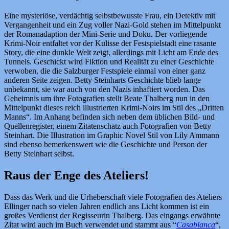
Eine mysteriöse, verdächtig selbstbewusste Frau, ein Detektiv mit
Vergangenheit und ein Zug voller Nazi-Gold stehen im Mittelpunkt
der Romanadaption der Mini-Serie und Doku. Der vorliegende
Krimi-Noir entfaltet vor der Kulisse der Festspielstadt eine rasante
Story, die eine dunkle Welt zeigt, allerdings mit Licht am Ende des
Tunnels. Geschickt wird Fiktion und Realität zu einer Geschichte
verwoben, die die Salzburger Festspiele einmal von einer ganz
anderen Seite zeigen. Betty Steinharts Geschichte blieb lange
unbekannt, sie war auch von den Nazis inhaftiert worden. Das
Geheimnis um ihre Fotografien stellt Beate Thalberg nun in den
Mittelpunkt dieses reich illustrierten Krimi-Noirs im Stil des „Dritten
Manns“. Im Anhang befinden sich neben dem üblichen Bild- und
Quellenregister, einem Zitatenschatz auch Fotografien von Betty
Steinhart. Die Illustration im Graphic Novel Stil von Lily Ammann
sind ebenso bemerkenswert wie die Geschichte und Person der
Betty Steinhart selbst.
Raus der Enge des Ateliers!
Dass das Werk und die Urheberschaft viele Fotografien des Ateliers
Ellinger nach so vielen Jahren endlich ans Licht kommen ist ein
großes Verdienst der Regisseurin Thalberg. Das eingangs erwähnte
Zitat wird auch im Buch verwendet und stammt aus “
Casablanca
“,