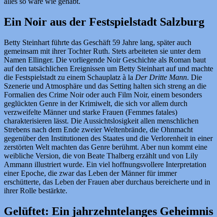
alles so wäre wie gehabt.
Ein Noir aus der Festspielstadt Salzburg
Betty Steinhart führte das Geschäft 59 Jahre lang, später auch
gemeinsam mit ihrer Tochter Ruth. Stets arbeiteten sie unter dem
Namen Ellinger. Die vorliegende Noir Geschichte als Roman baut
auf den tatsächlichen Ereignissen um Betty Steinhart auf und machte
die Festspielstadt zu einem Schauplatz à la
Der Dritte Mann
. Die
Szenerie und Atmosphäre und das Setting halten sich streng an die
Formalien des Crime Noir oder auch Film Noir, einem besonders
geglückten Genre in der Krimiwelt, die sich vor allem durch
verzweifelte Männer und starke Frauen (Femmes fatales)
charakterisieren lässt. Die Aussichtslosigkeit allen menschlichen
Strebens nach dem Ende zweier Weltenbrände, die Ohnmacht
gegenüber den Institutionen des Staates und die Verlorenheit in einer
zerstörten Welt machten das Genre berühmt. Aber nun kommt eine
weibliche Version, die von Beate Thalberg erzählt und von Lily
Ammann illustriert wurde. Ein viel hoffnungsvollere Interpretation
einer Epoche, die zwar das Leben der Männer für immer
erschütterte, das Leben der Frauen aber durchaus bereicherte und in
ihrer Rolle bestärkte.
Gelüftet: Ein jahrzehntelanges Geheimnis