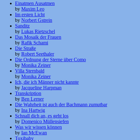
Einatmen Ausatmen
by
Maxim Leo
Im ersten Licht
by
Norbert Gstrein
Sanditz
by
Lukas Rietzschel
Das Mosaik der Frauen
by
Rafik Schami
Die Straße
by
Robert Seethaler
Die Ordnung der Sterne über Como
by
Monika Zeiner
Villa Sternbald
by
Monika Zeiner
Ich, die ich Männer nicht kannte
by
Jacqueline Harpman
Transkription
by
Ben Lerner
Die Wahrheit ist auch der Bachmann zumutbar
by
Ina Hartwig
Schnall dich an, es geht los
by
Domenico Müllensiefen
Was wir wissen können
by
Ian McEwan
Toxibaby