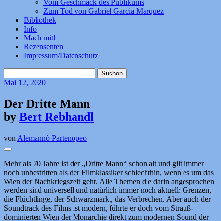
Vom Geschmack des Publikums
Zum Tod von Gabriel Garcia Marquez
Bibliothek
Info
Mach mit!
Rezensenten
Impressum/Datenschutz
Suchen
nach:
Mai
12, 2020
Der Dritte Mann
by
Bert Rebhandl
von
Alemannò Partenopeo
Mehr als 70 Jahre ist der „Dritte Mann“ schon alt und gilt immer
noch unbestritten als der Filmklassiker schlechthin, wenn es um das
Wien der Nachkriegszeit geht. Alle Themen die darin angesprochen
werden sind universell und natürlich immer noch aktuell: Grenzen,
die Flüchtlinge, der Schwarzmarkt, das Verbrechen. Aber auch der
Soundtrack des Films ist modern, führte er doch vom Strauß-
dominierten Wien der Monarchie direkt zum modernen Sound der