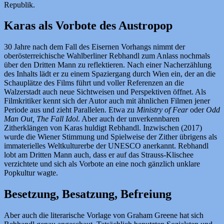
Republik.
Karas als Vorbote des Austropop
30 Jahre nach dem Fall des Eisernen Vorhangs nimmt der
oberösterreichische Wahlberliner Rebhandl zum Anlass nochmals
über den Dritten Mann zu reflektieren. Nach einer Nacherzählung
des Inhalts lädt er zu einem Spaziergang durch Wien ein, der an die
Schauplätze des Films führt und voller Referenzen an die
Walzerstadt auch neue Sichtweisen und Perspektiven öffnet. Als
Filmkritiker kennt sich der Autor auch mit ähnlichen Filmen jener
Periode aus und zieht Parallelen. Etwa zu
Ministry of Fear
oder
Odd
Man Out, The Fall Idol
. Aber auch der unverkennbaren
Zitherklängen von Karas huldigt Rebhandl. Inzwischen (2017)
wurde die Wiener Stimmung und Spielweise der Zither übrigens als
immaterielles Weltkulturerbe der UNESCO anerkannt. Rebhandl
lobt am Dritten Mann auch, dass er auf das Strauss-Klischee
verzichtete und sich als Vorbote an eine noch gänzlich unklare
Popkultur wagte.
Besetzung, Besatzung, Befreiung
Aber auch die literarische Vorlage von Graham Greene hat sich