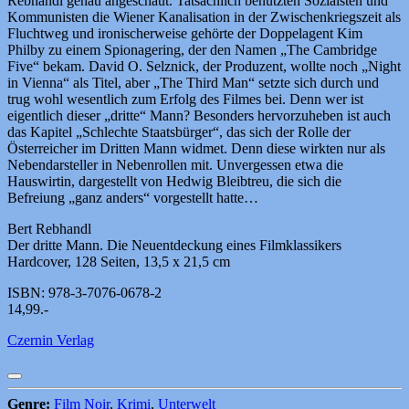
Rebhandl genau angeschaut. Tatsächlich benutzten Sozialsten und
Kommunisten die Wiener Kanalisation in der Zwischenkriegszeit als
Fluchtweg und ironischerweise gehörte der Doppelagent Kim
Philby zu einem Spionagering, der den Namen „The Cambridge
Five“ bekam. David O. Selznick, der Produzent, wollte noch „Night
in Vienna“ als Titel, aber „The Third Man“ setzte sich durch und
trug wohl wesentlich zum Erfolg des Filmes bei. Denn wer ist
eigentlich dieser „dritte“ Mann? Besonders hervorzuheben ist auch
das Kapitel „Schlechte Staatsbürger“, das sich der Rolle der
Österreicher im Dritten Mann widmet. Denn diese wirkten nur als
Nebendarsteller in Nebenrollen mit. Unvergessen etwa die
Hauswirtin, dargestellt von Hedwig Bleibtreu, die sich die
Befreiung „ganz anders“ vorgestellt hatte…
Bert Rebhandl
Der dritte Mann. Die Neuentdeckung eines Filmklassikers
Hardcover, 128 Seiten, 13,5 x 21,5 cm
ISBN: 978-3-7076-0678-2
14,99.-
Czernin Verlag
Genre:
Film Noir
,
Krimi
,
Unterwelt