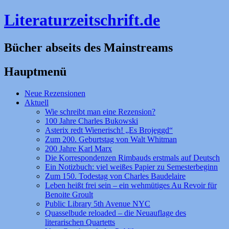
Literaturzeitschrift.de
Bücher abseits des Mainstreams
Hauptmenü
Zum
Neue Rezensionen
Inhalt
Aktuell
springen
Wie schreibt man eine Rezension?
100 Jahre Charles Bukowski
Asterix redt Wienerisch! „Es Brojeggd“
Zum 200. Geburtstag von Walt Whitman
200 Jahre Karl Marx
Die Korrespondenzen Rimbauds erstmals auf Deutsch
Ein Notizbuch: viel weißes Papier zu Semesterbeginn
Zum 150. Todestag von Charles Baudelaire
Leben heißt frei sein – ein wehmütiges Au Revoir für
Benoite Groult
Public Library 5th Avenue NYC
Quasselbude reloaded – die Neuauflage des
literarischen Quartetts