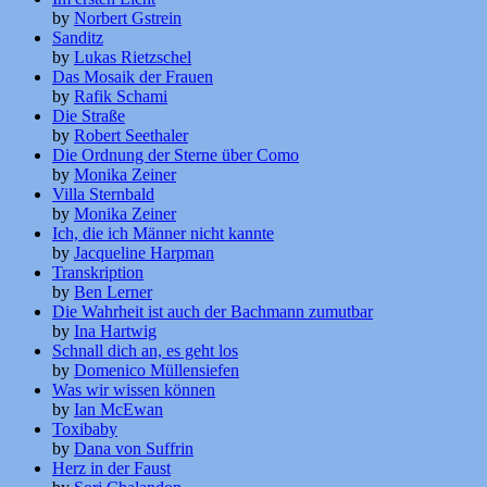
by
Norbert Gstrein
Sanditz
by
Lukas Rietzschel
Das Mosaik der Frauen
by
Rafik Schami
Die Straße
by
Robert Seethaler
Die Ordnung der Sterne über Como
by
Monika Zeiner
Villa Sternbald
by
Monika Zeiner
Ich, die ich Männer nicht kannte
by
Jacqueline Harpman
Transkription
by
Ben Lerner
Die Wahrheit ist auch der Bachmann zumutbar
by
Ina Hartwig
Schnall dich an, es geht los
by
Domenico Müllensiefen
Was wir wissen können
by
Ian McEwan
Toxibaby
by
Dana von Suffrin
Herz in der Faust