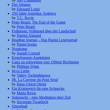
by
Sorj Chalandon
Der Absturz
by
Edouard Louis
250 Jahre Amerika: América
by
T.C. Boyle
Peter Beard. The End of the Game
by
Peter Beard
Fullmoon: Vollmond über der Landschaft
by
Darren Almond
Reading Journal – Das Panini Lesejournal
by
Panini books
Nostromo
by
Joseph Conrad
Kegeljungen-Anekdoten
Ganz zu schweigen von: Offene Rechnung
by
Philippe Djian
Ist es Liebe
by
Valery Tscheplanowa
JR. La Caverne du Pont Neuf
by
Hans Ulrich Obrist
Ein Königreich für eine Schnecke
by
Maria Rewa
Sehnsucht – eine Meditation über Zeit
by
Szczepan Twardoch
Opernball