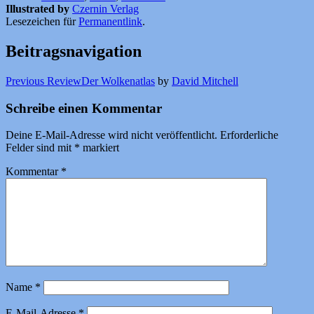
Illustrated by
Czernin Verlag
Lesezeichen für
Permanentlink
.
Beitragsnavigation
Previous Review
Der Wolkenatlas
by
David Mitchell
Schreibe einen Kommentar
Deine E-Mail-Adresse wird nicht veröffentlicht.
Erforderliche
Felder sind mit
*
markiert
Kommentar
*
Name
*
E-Mail-Adresse
*