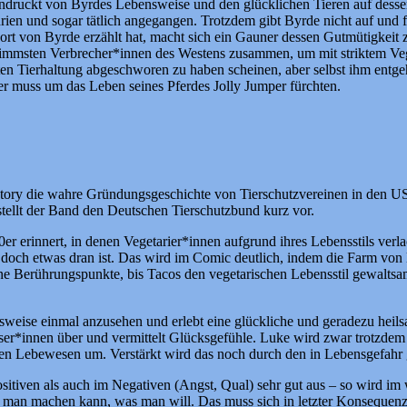
beeindruckt von Byrdes Lebensweise und den glücklichen Tieren auf desse
chrien und sogar tätlich angegangen. Trotzdem gibt Byrde nicht auf und
ort von Byrde erzählt hat, macht sich ein Gauner dessen Gutmütigkeit 
limmsten Verbrecher*innen des Westens zusammen, um mit striktem Vege
 Tierhaltung abgeschworen zu haben scheinen, aber selbst ihm entgeht
er muss um das Leben seines Pferdes Jolly Jumper fürchten.
 Story die wahre Gründungsgeschichte von Tierschutzvereinen in den US
tellt der Band den Deutschen Tierschutzbund kurz vor.
80er erinnert, in denen Vegetarier*innen aufgrund ihres Lebensstils verl
 doch etwas dran ist. Das wird im Comic deutlich, indem die Farm von 
eine Berührungspunkte, bis Tacos den vegetarischen Lebensstil gewalts
nsweise einmal anzusehen und erlebt eine glückliche und geradezu he
ser*innen über und vermittelt Glücksgefühle. Luke wird zwar trotzdem 
ren Lebewesen um. Verstärkt wird das noch durch den in Lebensgefahr 
tiven als auch im Negativen (Angst, Qual) sehr gut aus – so wird im w
 man machen kann, was man will. Das muss sich in letzter Konsequenz