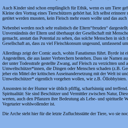
Auch Kinder sind schon empfänglich für Ethik, wenn es um Tiere geht
Kleine den Vortrag eines Tierschützers gehört hat. Ich selbst erinnere
getötet werden mussten, kein Fleisch mehr essen wollte und das auch 
Nebenbei werden noch sehr realistisch die Eltern“freuden“ dargestellt
Unverständnis der Eltern und überhaupt der Gesellschaft mit Menschen
gemacht, anstatt das Potential zu sehen, das solche Menschen in sic
Gesellschaft an, dass zu viel Fleischkonsum ungesund, umfassend umwe
Allerdings zeigt der Comic auch, wohin Fanatismus führt. Byrde ist ei
Angestellten, die aus lauter Verbrechern bestehen. Dass sie Namen au
der unter Todesstrafe gestellte Zwang, auf Fleisch zu verzichten und
Umweltschützer*innen, die Dingen oder Menschen schaden (z.B. Gemäl
jeher ein Mittel der kritischen Auseinandersetzung mit der Welt ist u
Umweltschützer* eigentlich vorgehen wollen, wie z.B. Öllobbyisten.
Ansonsten ist der Humor wie üblich pfiffig, scharfsinnig und treffend
Spiritualität: Sie sind Beschützer und Vermittler zwischen Natur, Di
werten, auch den Pflanzen ihre Bedeutung als Lebe- und spirituelle W
Vegetarier wohlwollender ist.
Die Arche steht hier für die letzte Zufluchtsstätte der Tiere, wo sie no