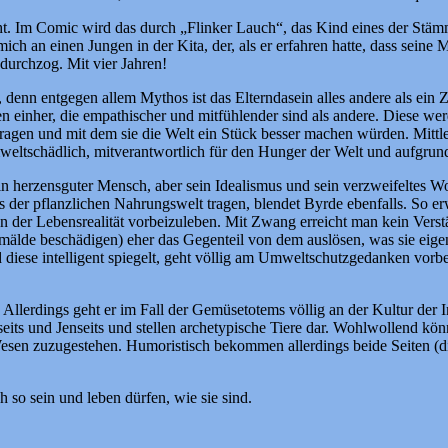
. Im Comic wird das durch „Flinker Lauch“, das Kind eines der Stämme 
 mich an einen Jungen in der Kita, der, als er erfahren hatte, dass sei
durchzog. Mit vier Jahren!
, denn entgegen allem Mythos ist das Elterndasein alles andere als ein 
 einher, die empathischer und mitfühlender sind als andere. Diese werd
h tragen und mit dem sie die Welt ein Stück besser machen würden. Mit
ltschädlich, mitverantwortlich für den Hunger der Welt und aufgrund d
n herzensguter Mensch, aber sein Idealismus und sein verzweifeltes Woll
s der pflanzlichen Nahrungswelt tragen, blendet Byrde ebenfalls. So er
 an der Lebensrealität vorbeizuleben. Mit Zwang erreicht man kein Vers
de beschädigen) eher das Gegenteil von dem auslösen, was sie eigent
nd diese intelligent spiegelt, geht völlig am Umweltschutzgedanken vorb
. Allerdings geht er im Fall der Gemüsetotems völlig an der Kultur der 
esseits und Jenseits und stellen archetypische Tiere dar. Wohlwollend 
esen zuzugestehen. Humoristisch bekommen allerdings beide Seiten (die
ch so sein und leben dürfen, wie sie sind.