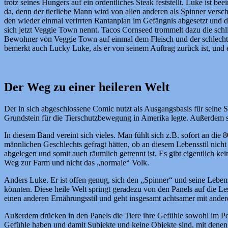
trotz seines Hungers auf ein ordentliches Steak feststellt. Luke ist 
da, denn der tierliebe Mann wird von allen anderen als Spinner vers
den wieder einmal verirrten Rantanplan im Gefängnis abgesetzt und d
sich jetzt Veggie Town nennt. Tacos Cornseed trommelt dazu die sch
Bewohner von Veggie Town auf einmal dem Fleisch und der schlechten
bemerkt auch Lucky Luke, als er von seinem Auftrag zurück ist, und 
Der Weg zu einer heileren Welt
Der in sich abgeschlossene Comic nutzt als Ausgangsbasis für seine
Grundstein für die Tierschutzbewegung in Amerika legte. Außerdem s
In diesem Band vereint sich vieles. Man fühlt sich z.B. sofort an die 
männlichen Geschlechts gefragt hätten, ob an diesem Lebensstil nicht
abgelegen und somit auch räumlich getrennt ist. Es gibt eigentlich k
Weg zur Farm und nicht das „normale“ Volk.
Anders Luke. Er ist offen genug, sich den „Spinner“ und seine Lebe
könnten. Diese heile Welt springt geradezu von den Panels auf die Le
einen anderen Ernährungsstil und geht insgesamt achtsamer mit ande
Außerdem drücken in den Panels die Tiere ihre Gefühle sowohl im Posi
Gefühle haben und damit Subjekte und keine Objekte sind, mit denen