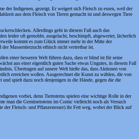
der Indigenen, gezeigt. Er weigert sich Fleisch zu essen, weil der
ne Mahlzeit aus dem Fleisch von Tieren gemacht ist und deswegen Tiere
Zuckerschlecken. Allerdings geht in diesem Fall auch das
en leider oft gemobbt, ausgelacht, beschimpft, abgewertet, lächerlich
tlerweile kommt es zum Glück immer mehr in der Mitte der
er Massentierzucht ethisch nicht vertretbar ist.
en einer besseren Welt führen dazu, dass er blind ist für seine
wächst aus einer eigentlich guten Sache etwas Ungutes, in diesem Fall
tändnis. Übertragen auf unsere Welt hieße das, dass Aktionen von
lich erreichen wollen. Ausgerechnet die Kunst zu wählen, die von
ei und spielt dazu noch denjenigen in die Hände, gegen die die
Indigenen vorbei, denn Tiertotems spielen eine wichtige Rolle in der
könnte man die Gemüsetotems im Comic vielleicht noch als Versuch
 der Fleisch- und Pflanzenesser) ihr Fett weg, wobei der Blick auf