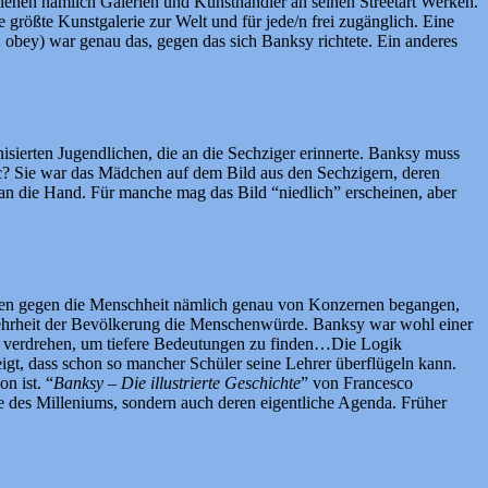
ienen nämlich Galerien und Kunsthändler an seinen Streetart Werken.
ie größte Kunstgalerie zur Welt und für jede/n frei zugänglich. Eine
: obey) war genau das, gegen das sich Banksy richtete. Ein anderes
isierten Jugendlichen, die an die Sechziger erinnerte. Banksy muss
c? Sie war das Mädchen auf dem Bild aus den Sechzigern, deren
n die Hand. Für manche mag das Bild “niedlich” erscheinen, aber
hen gegen die Menschheit nämlich genau von Konzernen begangen,
 Mehrheit der Bevölkerung die Menschenwürde. Banksy war wohl einer
zu verdrehen, um tiefere Bedeutungen zu finden…Die Logik
gt, dass schon so mancher Schüler seine Lehrer überflügeln kann.
n ist. “
Banksy – Die illustrierte Geschichte
” von Francesco
e des Milleniums, sondern auch deren eigentliche Agenda. Früher