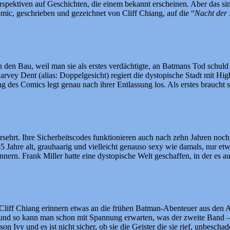
ektiven auf Geschichten, die einem bekannt erscheinen. Aber das sind
ic, geschrieben und gezeichnet von Cliff Chiang, auf die “
Nacht der
den Bau, weil man sie als erstes verdächtigte, an Batmans Tod schuld
rvey Dent (alias: Doppelgesicht) regiert die dystopische Stadt mit H
g des Comics legt genau nach ihrer Entlassung los. Als erstes braucht
ersehrt. Ihre Sicherheitscodes funktionieren auch nach zehn Jahren no
5 Jahre alt, grauhaarig und vielleicht genauso sexy wie damals, nur e
nnern. Frank Miller hatte eine dystopische Welt geschaffen, in der es
liff Chiang erinnern etwas an die frühen Batman-Abenteuer aus den An
 gut und so kann man schon mit Spannung erwarten, was der zweite Ba
n Ivy und es ist nicht sicher, ob sie die Geister die sie rief, unbesch