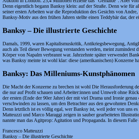
Auktion in London. 25,4 Millionen erzielte das “Gemälde”. Aber von
Denn eigentlich begann Banksy klein: auf der Straße. Denn wie für alle 
seiner ersten Arbeiten war die Reproduktion des Gesichts von Andre, 
Banksy-Motiv aus den frühen Jahren stellte einen Teddybär dar, der e
Banksy – Die illustrierte Geschichte
Damals, 1999, waren Kapitalismuskritik, Antikriegsbewegung, Antiglob
auch als Teil dieser Bewegung verstanden werden, meint zumindest 
Körper von Napalm verbrannt war. Jahrzehnte später verwendet Bank
was Banksy meinte ist wohl klar: diese (amerikanischen) Konzerne ha
Banksy: Das Milleniums-Kunstphänomen
Die Macht der Konzerne zu brechen ist wohl Die Herausforderung d
die nur auf Profit schauen und Arbeiter:innen und Umwelt ohne Rüc
der ersten (Ende der 90er Jahre) der mit viel Drama und Ironie gen
verschwinden zu lassen, um den Betrachter aus den gewohnten Denkmu
Denn letztlich ist es völlig egal, wer Banksy ist, weil jeder von uns e
Matteuzzi und Marco Maraggi zeigen in sauber gearbeiteten Illustra
nannte man das Agitprop: Agitation und Propaganda. In diesem Falle
Francesco Matteuzzi
Banksy – Die illustrierte Geschichte