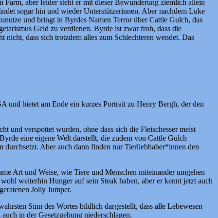
n Farm, aber leider steht er mit dieser Bewunderung ziemlich allein
 findet sogar hin und wieder Unterstützerinnen. Aber nachdem Luke
zunutze und bringt in Byrdes Namen Terror über Cattle Gulch, das
tarismus Geld zu verdienen. Byrde ist zwar froh, dass die
 nicht, dass sich trotzdem alles zum Schlechteren wendet. Das
A und bietet am Ende ein kurzes Portrait zu Henry Bergh, der den
acht und verspottet wurden, ohne dass sich die Fleischesser meist
Byrde eine eigene Welt darstellt, die zudem von Cattle Gulch
am durchsetzt. Aber auch dann finden nur Tierliebhaber*innen den
ilsame Art und Weise, wie Tiere und Menschen miteinander umgehen
wohl weiterhin Hunger auf sein Steak haben, aber er kennt jetzt auch
geratenen Jolly Jumper.
ahrsten Sinn des Wortes bildlich dargestellt, dass alle Lebewesen
 auch in der Gesetzgebung niederschlagen.