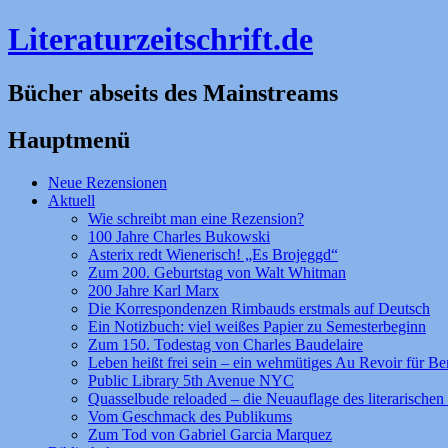
Literaturzeitschrift.de
Bücher abseits des Mainstreams
Hauptmenü
Zum
Neue Rezensionen
Inhalt
Aktuell
springen
Wie schreibt man eine Rezension?
100 Jahre Charles Bukowski
Asterix redt Wienerisch! „Es Brojeggd“
Zum 200. Geburtstag von Walt Whitman
200 Jahre Karl Marx
Die Korrespondenzen Rimbauds erstmals auf Deutsch
Ein Notizbuch: viel weißes Papier zu Semesterbeginn
Zum 150. Todestag von Charles Baudelaire
Leben heißt frei sein – ein wehmütiges Au Revoir für Be
Public Library 5th Avenue NYC
Quasselbude reloaded – die Neuauflage des literarischen 
Vom Geschmack des Publikums
Zum Tod von Gabriel Garcia Marquez