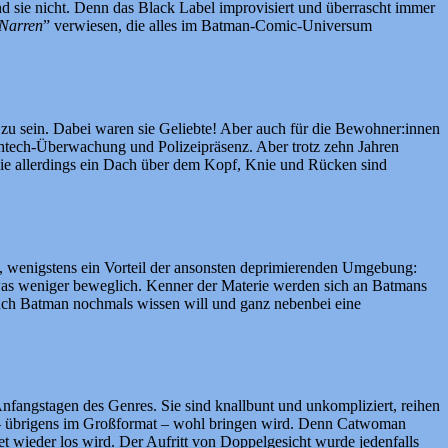
 sie nicht. Denn das Black Label improvisiert und überrascht immer
 Narren
” verwiesen, die alles im Batman-Comic-Universum
 zu sein. Dabei waren sie Geliebte! Aber auch für die Bewohner:innen
ightech-Überwachung und Polizeipräsenz. Aber trotz zehn Jahren
 sie allerdings ein Dach über dem Kopf, Knie und Rücken sind
ch, wenigstens ein Vorteil der ansonsten deprimierenden Umgebung:
twas weniger beweglich. Kenner der Materie werden sich an Batmans
 auch Batman nochmals wissen will und ganz nebenbei eine
fangstagen des Genres. Sie sind knallbunt und unkompliziert, reihen
nd – übrigens im Großformat – wohl bringen wird. Denn Catwoman
adet wieder los wird. Der Aufritt von Doppelgesicht wurde jedenfalls