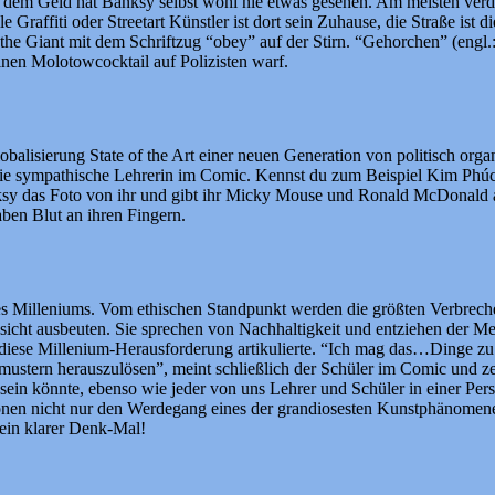
 dem Geld hat Banksy selbst wohl nie etwas gesehen. Am meisten verd
Graffiti oder Streetart Künstler ist dort sein Zuhause, die Straße ist d
the Giant mit dem Schriftzug “obey” auf der Stirn. “Gehorchen” (engl.
inen Molotowcocktail auf Polizisten warf.
alisierung State of the Art einer neuen Generation von politisch organ
die sympathische Lehrerin im Comic. Kennst du zum Beispiel Kim Phú
sy das Foto von ihr und gibt ihr Micky Mouse und Ronald McDonald a
ben Blut an ihren Fingern.
es Milleniums. Vom ethischen Standpunkt werden die größten Verbrec
ksicht ausbeuten. Sie sprechen von Nachhaltigkeit und entziehen der
au diese Millenium-Herausforderung artikulierte. “Ich mag das…Dinge 
stern herauszulösen”, meint schließlich der Schüler im Comic und zei
s sein könnte, ebenso wie jeder von uns Lehrer und Schüler in einer Perso
tionen nicht nur den Werdegang eines der grandiosesten Kunstphänomen
 ein klarer Denk-Mal!