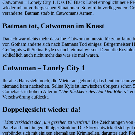
Catwoman – Lonely City 1. Das DC Black Label ermöglicht neue Persp
wieder mit unvorhergesehen Situationen. So wird in vorliegendem Com
veränderte: Batman starb in Catwomans Armen.
Batman tot, Catwoman im Knast
Danach war nichts mehr dasselbe. Catwoman musste für zehn Jahre in 
von Gotham änderte sich nach Batmans Tod einiges: Bürgermeister Ha
Gefängnis will Selina Kyle es noch einmal wissen. Denn die Erzählun
schließlich auch nicht mehr das was sie mal waren.
Catwoman – Lonely City 1
Ihr altes Haus steht noch, die Mieter ausgebombt, das Penthouse unv
niemand kam nachsehen. Selina Kyle ist inzwischen übrigens schon 5
Comeback in hohem Alter in
“Die Rückkehr des Dunklen Ritters”
eri
Verschwörung aufdeckt.
Doppelgesicht wieder da!
“
Man verkleidet sich, um gesehen zu werden
.” Die Zeichnungen von C
Panel an Panel in geradliniger Struktur. Die Story entwickelt sich
verbündet sich mit einigen ehemaligen Kriminellen, darunter auch Poiso