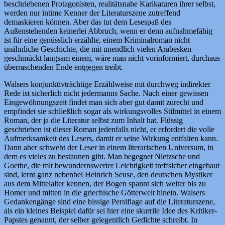
beschriebenen Protagonisten, realitätsnahe Karikaturen ihrer selbst,
werden nur intime Kenner der Literaturszene zutreffend
demaskieren können. Aber das tut dem Lesespaß des
Außenstehenden keinerlei Abbruch, wenn er denn aufnahmefähig
ist für eine genüsslich erzählte, einem Kriminalroman nicht
unähnliche Geschichte, die mit unendlich vielen Arabesken
geschmückt langsam einem, wäre man nicht vorinformiert, durchaus
überraschenden Ende entgegen treibt.
Walsers konjunktivträchtige Erzählweise mit durchweg indirekter
Rede ist sicherlich nicht jedermanns Sache. Nach einer gewissen
Eingewöhnungszeit findet man sich aber gut damit zurecht und
empfindet sie schließlich sogar als wirkungsvolles Stilmittel in einem
Roman, der ja die Literatur selbst zum Inhalt hat. Flüssig
geschrieben ist dieser Roman jedenfalls nicht, er erfordert die volle
Aufmerksamkeit des Lesers, damit er seine Wirkung entfalten kann.
Dann aber schwebt der Leser in einem literarischen Universum, in
dem es vieles zu bestaunen gibt. Man begegnet Nietzsche und
Goethe, die mit bewundernswerter Leichtigkeit treffsicher eingebaut
sind, lernt ganz nebenbei Heinrich Seuse, den deutschen Mystiker
aus dem Mittelalter kennen, der Bogen spannt sich weiter bis zu
Homer und mitten in die griechische Götterwelt hinein. Walsers
Gedankengänge sind eine bissige Persiflage auf die Literaturszene,
als ein kleines Beispiel dafür sei hier eine skurrile Idee des Kritiker-
Papstes genannt, der selber gelegentlich Gedichte schreibt. In