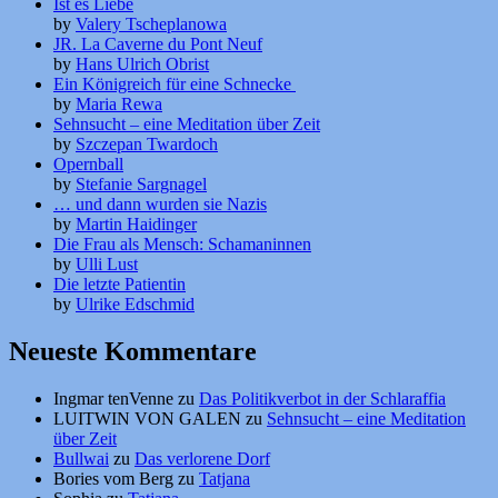
Ist es Liebe
by
Valery Tscheplanowa
JR. La Caverne du Pont Neuf
by
Hans Ulrich Obrist
Ein Königreich für eine Schnecke
by
Maria Rewa
Sehnsucht – eine Meditation über Zeit
by
Szczepan Twardoch
Opernball
by
Stefanie Sargnagel
… und dann wurden sie Nazis
by
Martin Haidinger
Die Frau als Mensch: Schamaninnen
by
Ulli Lust
Die letzte Patientin
by
Ulrike Edschmid
Neueste Kommentare
Ingmar tenVenne
zu
Das Politikverbot in der Schlaraffia
LUITWIN VON GALEN
zu
Sehnsucht – eine Meditation
über Zeit
Bullwai
zu
Das verlorene Dorf
Bories vom Berg
zu
Tatjana