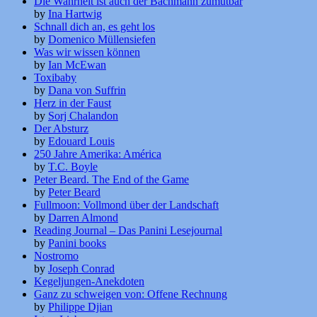
Die Wahrheit ist auch der Bachmann zumutbar
by
Ina Hartwig
Schnall dich an, es geht los
by
Domenico Müllensiefen
Was wir wissen können
by
Ian McEwan
Toxibaby
by
Dana von Suffrin
Herz in der Faust
by
Sorj Chalandon
Der Absturz
by
Edouard Louis
250 Jahre Amerika: América
by
T.C. Boyle
Peter Beard. The End of the Game
by
Peter Beard
Fullmoon: Vollmond über der Landschaft
by
Darren Almond
Reading Journal – Das Panini Lesejournal
by
Panini books
Nostromo
by
Joseph Conrad
Kegeljungen-Anekdoten
Ganz zu schweigen von: Offene Rechnung
by
Philippe Djian