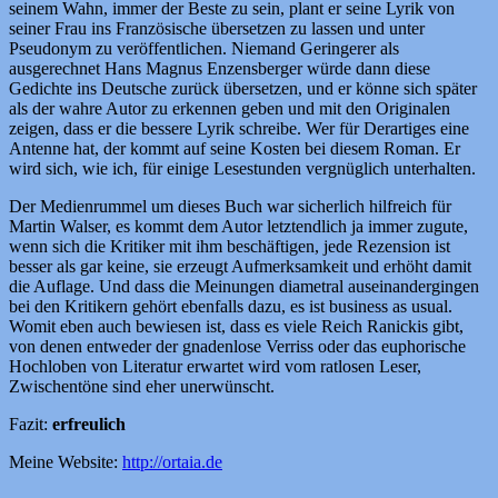
seinem Wahn, immer der Beste zu sein, plant er seine Lyrik von
seiner Frau ins Französische übersetzen zu lassen und unter
Pseudonym zu veröffentlichen. Niemand Geringerer als
ausgerechnet Hans Magnus Enzensberger würde dann diese
Gedichte ins Deutsche zurück übersetzen, und er könne sich später
als der wahre Autor zu erkennen geben und mit den Originalen
zeigen, dass er die bessere Lyrik schreibe. Wer für Derartiges eine
Antenne hat, der kommt auf seine Kosten bei diesem Roman. Er
wird sich, wie ich, für einige Lesestunden vergnüglich unterhalten.
Der Medienrummel um dieses Buch war sicherlich hilfreich für
Martin Walser, es kommt dem Autor letztendlich ja immer zugute,
wenn sich die Kritiker mit ihm beschäftigen, jede Rezension ist
besser als gar keine, sie erzeugt Aufmerksamkeit und erhöht damit
die Auflage. Und dass die Meinungen diametral auseinandergingen
bei den Kritikern gehört ebenfalls dazu, es ist business as usual.
Womit eben auch bewiesen ist, dass es viele Reich Ranickis gibt,
von denen entweder der gnadenlose Verriss oder das euphorische
Hochloben von Literatur erwartet wird vom ratlosen Leser,
Zwischentöne sind eher unerwünscht.
Fazit:
erfreulich
Meine Website:
http://ortaia.de