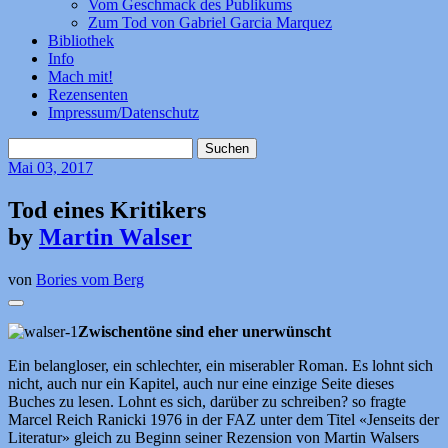
Vom Geschmack des Publikums
Zum Tod von Gabriel Garcia Marquez
Bibliothek
Info
Mach mit!
Rezensenten
Impressum/Datenschutz
Suchen
nach:
Mai
03, 2017
Tod eines Kritikers
by
Martin Walser
von
Bories vom Berg
Zwischentöne sind eher unerwünscht
Ein belangloser, ein schlechter, ein miserabler Roman. Es lohnt sich
nicht, auch nur ein Kapitel, auch nur eine einzige Seite dieses
Buches zu lesen. Lohnt es sich, darüber zu schreiben? so fragte
Marcel Reich Ranicki 1976 in der FAZ unter dem Titel «Jenseits der
Literatur» gleich zu Beginn seiner Rezension von Martin Walsers