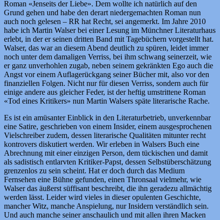
Roman «Jenseits der Liebe». Dem wollte ich natürlich auf den
Grund gehen und habe den derart niedergemachten Roman nun
auch noch gelesen – RR hat Recht, sei angemerkt. Im Jahre 2010
habe ich Martin Walser bei einer Lesung im Münchner Literaturhaus
erlebt, in der er seinen dritten Band mit Tagebüchern vorgestellt hat.
Walser, das war an diesem Abend deutlich zu spüren, leidet immer
noch unter dem damaligen Verriss, bei ihm schwang seinerzeit, wie
er ganz unverhohlen zugab, neben seinem gekränkten Ego auch die
Angst vor einem Auflagerückgang seiner Bücher mit, also vor den
finanziellen Folgen. Nicht nur für diesen Verriss, sondern auch für
einige andere aus gleicher Feder, ist der heftig umstrittene Roman
«Tod eines Kritikers» nun Martin Walsers späte literarische Rache.
Es ist ein amüsanter Einblick in den Literaturbetrieb, unverkennbar
eine Satire, geschrieben von einem Insider, einem ausgesprochenen
Vielschreiber zudem, dessen literarische Qualitäten mitunter recht
kontrovers diskutiert werden. Wir erleben in Walsers Buch eine
Abrechnung mit einer einzigen Person, dem tückischen und damit
als sadistisch entlarvten Kritiker-Papst, dessen Selbstüberschätzung
grenzenlos zu sein scheint. Hat er doch durch das Medium
Fernsehen eine Bühne gefunden, einen Thronsaal vielmehr, wie
Walser das äußerst süffisant beschreibt, die ihn geradezu allmächtig
werden lässt. Leider wird vieles in dieser opulenten Geschichte,
mancher Witz, manche Anspielung, nur Insidern verständlich sein.
Und auch manche seiner anschaulich und mit allen ihren Macken