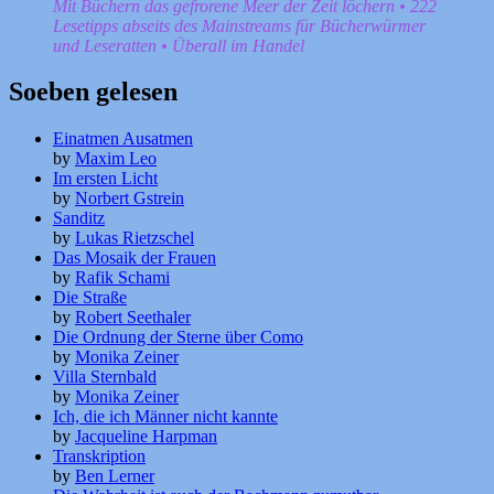
Mit Büchern das gefrorene Meer der Zeit löchern • 222
Lesetipps abseits des Mainstreams für Bücherwürmer
und Leseratten • Überall im Handel
Soeben gelesen
Einatmen Ausatmen
by
Maxim Leo
Im ersten Licht
by
Norbert Gstrein
Sanditz
by
Lukas Rietzschel
Das Mosaik der Frauen
by
Rafik Schami
Die Straße
by
Robert Seethaler
Die Ordnung der Sterne über Como
by
Monika Zeiner
Villa Sternbald
by
Monika Zeiner
Ich, die ich Männer nicht kannte
by
Jacqueline Harpman
Transkription
by
Ben Lerner