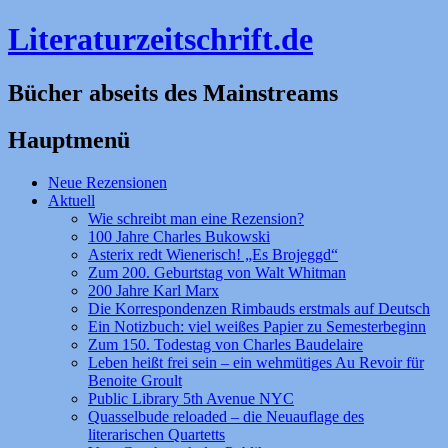
Literaturzeitschrift.de
Bücher abseits des Mainstreams
Hauptmenü
Zum
Neue Rezensionen
Inhalt
Aktuell
springen
Wie schreibt man eine Rezension?
100 Jahre Charles Bukowski
Asterix redt Wienerisch! „Es Brojeggd“
Zum 200. Geburtstag von Walt Whitman
200 Jahre Karl Marx
Die Korrespondenzen Rimbauds erstmals auf Deutsch
Ein Notizbuch: viel weißes Papier zu Semesterbeginn
Zum 150. Todestag von Charles Baudelaire
Leben heißt frei sein – ein wehmütiges Au Revoir für
Benoite Groult
Public Library 5th Avenue NYC
Quasselbude reloaded – die Neuauflage des
literarischen Quartetts