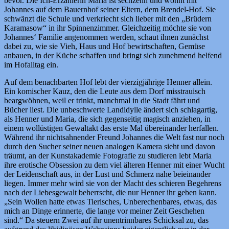
bevor. Die Ich-Erzählerin Maria ist sechzehn und wohnt mit
Johannes auf dem Bauernhof seiner Eltern, dem Brendel-Hof. Sie
schwänzt die Schule und verkriecht sich lieber mit den „Brüdern
Karamasow“ in ihr Spinnenzimmer. Gleichzeitig möchte sie von
Johannes‘ Familie angenommen werden, schaut ihnen zunächst
dabei zu, wie sie Vieh, Haus und Hof bewirtschaften, Gemüse
anbauen, in der Küche schaffen und bringt sich zunehmend helfend
im Hofalltag ein.
Auf dem benachbarten Hof lebt der vierzigjährige Henner allein.
Ein komischer Kauz, den die Leute aus dem Dorf misstrauisch
beargwöhnen, weil er trinkt, manchmal in die Stadt fährt und
Bücher liest. Die unbeschwerte Landidylle ändert sich schlagartig,
als Henner und Maria, die sich gegenseitig magisch anziehen, in
einem wollüstigen Gewaltakt das erste Mal übereinander herfallen.
Während ihr nichtsahnender Freund Johannes die Welt fast nur noch
durch den Sucher seiner neuen analogen Kamera sieht und davon
träumt, an der Kunstakademie Fotografie zu studieren lebt Maria
ihre erotische Obsession zu dem viel älteren Henner mit einer Wucht
der Leidenschaft aus, in der Lust und Schmerz nahe beieinander
liegen. Immer mehr wird sie von der Macht des schieren Begehrens
nach der Liebesgewalt beherrscht, die nur Henner ihr geben kann.
„Sein Wollen hatte etwas Tierisches, Unberechenbares, etwas, das
mich an Dinge erinnerte, die lange vor meiner Zeit Geschehen
sind.“ Da steuern Zwei auf ihr unentrinnbares Schicksal zu, das