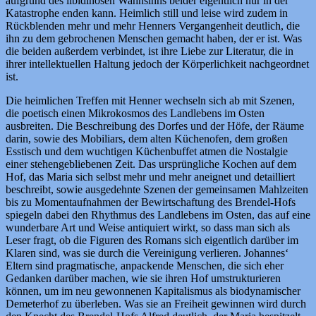
aufgrund des libidinösen Wahnsinns beider eigentlich nur in der
Katastrophe enden kann. Heimlich still und leise wird zudem in
Rückblenden mehr und mehr Henners Vergangenheit deutlich, die
ihn zu dem gebrochenen Menschen gemacht haben, der er ist. Was
die beiden außerdem verbindet, ist ihre Liebe zur Literatur, die in
ihrer intellektuellen Haltung jedoch der Körperlichkeit nachgeordnet
ist.
Die heimlichen Treffen mit Henner wechseln sich ab mit Szenen,
die poetisch einen Mikrokosmos des Landlebens im Osten
ausbreiten. Die Beschreibung des Dorfes und der Höfe, der Räume
darin, sowie des Mobiliars, dem alten Küchenofen, dem großen
Esstisch und dem wuchtigen Küchenbuffet atmen die Nostalgie
einer stehengebliebenen Zeit. Das ursprüngliche Kochen auf dem
Hof, das Maria sich selbst mehr und mehr aneignet und detailliert
beschreibt, sowie ausgedehnte Szenen der gemeinsamen Mahlzeiten
bis zu Momentaufnahmen der Bewirtschaftung des Brendel-Hofs
spiegeln dabei den Rhythmus des Landlebens im Osten, das auf eine
wunderbare Art und Weise antiquiert wirkt, so dass man sich als
Leser fragt, ob die Figuren des Romans sich eigentlich darüber im
Klaren sind, was sie durch die Vereinigung verlieren. Johannes‘
Eltern sind pragmatische, anpackende Menschen, die sich eher
Gedanken darüber machen, wie sie ihren Hof umstrukturieren
können, um im neu gewonnenen Kapitalismus als biodynamischer
Demeterhof zu überleben. Was sie an Freiheit gewinnen wird durch