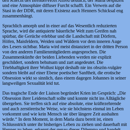
den Knecht des Brendel-Hofs Alfred deutlich, der Maria bespitzelt
und eine Atmosphäre diffuser Furcht schafft. Ein Verweis auf die
Stasi in der DDR, mit deren Existenz auch Henners Schicksal eng
zusammenhängt.
Sprachlich amorph und in einer auf das Wesentlich reduzierten
Sprache, wird die antiquierte bäuerliche Welt zum Greifen nah
spürbar, die Gerüche erlebbar und die Landschaft mit Dörfern,
Höfen, Maisfeldern, Weiden und Wäldern vor dem inneren Auge
des Lesers sichtbar. Maria wird meist distanziert in der dritten Person
von den anderen Familienmitgliedern angesprochen. Die
Zusammenkünfte der beiden Liebenden werden nie explizit
geschildert, sondern behutsam und zart angedeutet. Die
Triebhaftigkeit ihrer Wollust kippt deshalb nie ins obszön-vulgäre
sondern bleibt auf einer Ebene poetischer Sanftheit, die erotische
Obsession wirkt so sinnlich, dass einem dagegen Johannes in seiner
langweiligen Sexualität leid tut.
Das tragische Ende der Liaison begründet Krien im Gespräch: „Die
Obsession ihrer Leidenschaft sollte und konnte nicht ins Alltägliche
übergehen. Sie treffen sich auf eine absolute, eine kräftezehrende
und auch zerstörerische Weise, wie sie höchstens einmal im Leben
vorkommt und wie kein Mensch sie über längere Zeit aushalten
würde.“ In dem Moment, in dem Maria dazu bereit ist, einen
Schlussstrich unter ihr bisheriges Leben zu ziehen und dauerhaft mit
Henner zu leben, erkennt der genau dieses Dilemma und handelt