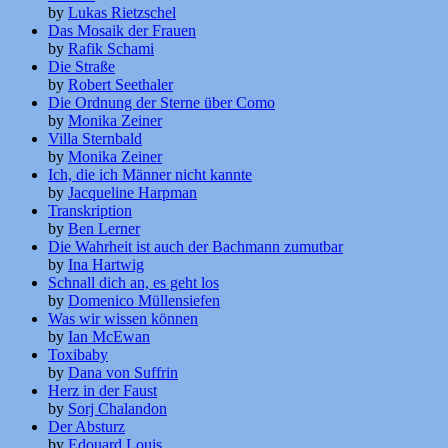
by
Lukas Rietzschel
Das Mosaik der Frauen
by
Rafik Schami
Die Straße
by
Robert Seethaler
Die Ordnung der Sterne über Como
by
Monika Zeiner
Villa Sternbald
by
Monika Zeiner
Ich, die ich Männer nicht kannte
by
Jacqueline Harpman
Transkription
by
Ben Lerner
Die Wahrheit ist auch der Bachmann zumutbar
by
Ina Hartwig
Schnall dich an, es geht los
by
Domenico Müllensiefen
Was wir wissen können
by
Ian McEwan
Toxibaby
by
Dana von Suffrin
Herz in der Faust
by
Sorj Chalandon
Der Absturz
by
Edouard Louis