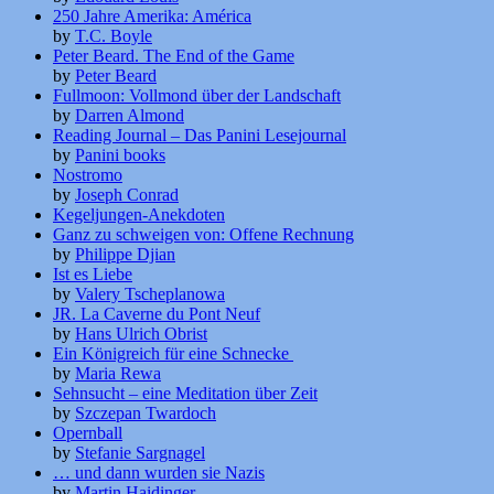
250 Jahre Amerika: América
by
T.C. Boyle
Peter Beard. The End of the Game
by
Peter Beard
Fullmoon: Vollmond über der Landschaft
by
Darren Almond
Reading Journal – Das Panini Lesejournal
by
Panini books
Nostromo
by
Joseph Conrad
Kegeljungen-Anekdoten
Ganz zu schweigen von: Offene Rechnung
by
Philippe Djian
Ist es Liebe
by
Valery Tscheplanowa
JR. La Caverne du Pont Neuf
by
Hans Ulrich Obrist
Ein Königreich für eine Schnecke
by
Maria Rewa
Sehnsucht – eine Meditation über Zeit
by
Szczepan Twardoch
Opernball
by
Stefanie Sargnagel
… und dann wurden sie Nazis
by
Martin Haidinger