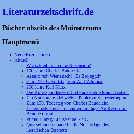
Literaturzeitschrift.de
Bücher abseits des Mainstreams
Hauptmenü
Zum
Neue Rezensionen
Inhalt
Aktuell
springen
Wie schreibt man eine Rezension?
100 Jahre Charles Bukowski
Asterix redt Wienerisch! „Es Brojeggd“
Zum 200. Geburtstag von Walt Whitman
200 Jahre Karl Marx
Die Korrespondenzen Rimbauds erstmals auf Deutsch
Ein Notizbuch: viel weißes Papier zu Semesterbeginn
Zum 150. Todestag von Charles Baudelaire
Leben heißt frei sein – ein wehmütiges Au Revoir für
Benoite Groult
Public Library 5th Avenue NYC
Quasselbude reloaded – die Neuauflage des
literarischen Quartetts