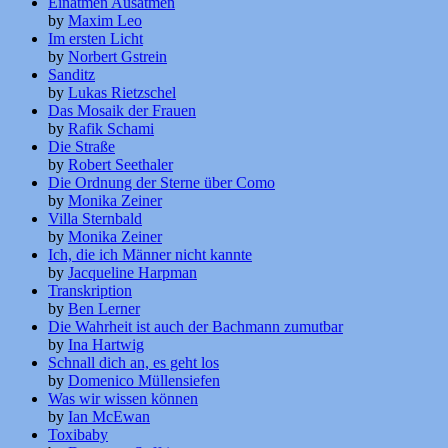
Einatmen Ausatmen
by
Maxim Leo
Im ersten Licht
by
Norbert Gstrein
Sanditz
by
Lukas Rietzschel
Das Mosaik der Frauen
by
Rafik Schami
Die Straße
by
Robert Seethaler
Die Ordnung der Sterne über Como
by
Monika Zeiner
Villa Sternbald
by
Monika Zeiner
Ich, die ich Männer nicht kannte
by
Jacqueline Harpman
Transkription
by
Ben Lerner
Die Wahrheit ist auch der Bachmann zumutbar
by
Ina Hartwig
Schnall dich an, es geht los
by
Domenico Müllensiefen
Was wir wissen können
by
Ian McEwan
Toxibaby