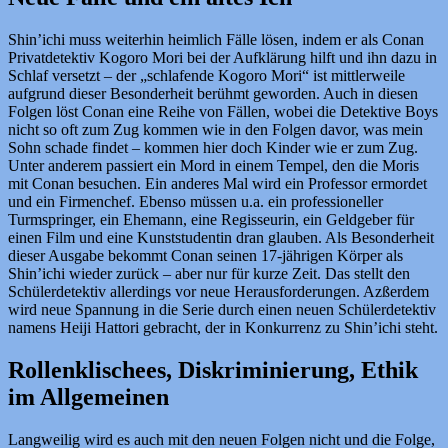
Shin’ichi muss weiterhin heimlich Fälle lösen, indem er als Conan
Privatdetektiv Kogoro Mori bei der Aufklärung hilft und ihn dazu in
Schlaf versetzt – der „schlafende Kogoro Mori“ ist mittlerweile
aufgrund dieser Besonderheit berühmt geworden. Auch in diesen
Folgen löst Conan eine Reihe von Fällen, wobei die Detektive Boys
nicht so oft zum Zug kommen wie in den Folgen davor, was mein
Sohn schade findet – kommen hier doch Kinder wie er zum Zug.
Unter anderem passiert ein Mord in einem Tempel, den die Moris
mit Conan besuchen. Ein anderes Mal wird ein Professor ermordet
und ein Firmenchef. Ebenso müssen u.a. ein professioneller
Turmspringer, ein Ehemann, eine Regisseurin, ein Geldgeber für
einen Film und eine Kunststudentin dran glauben. Als Besonderheit
dieser Ausgabe bekommt Conan seinen 17-jährigen Körper als
Shin’ichi wieder zurück – aber nur für kurze Zeit. Das stellt den
Schülerdetektiv allerdings vor neue Herausforderungen. Azßerdem
wird neue Spannung in die Serie durch einen neuen Schülerdetektiv
namens Heiji Hattori gebracht, der in Konkurrenz zu Shin’ichi steht.
Rollenklischees, Diskriminierung, Ethik
im Allgemeinen
Langweilig wird es auch mit den neuen Folgen nicht und die Folge,