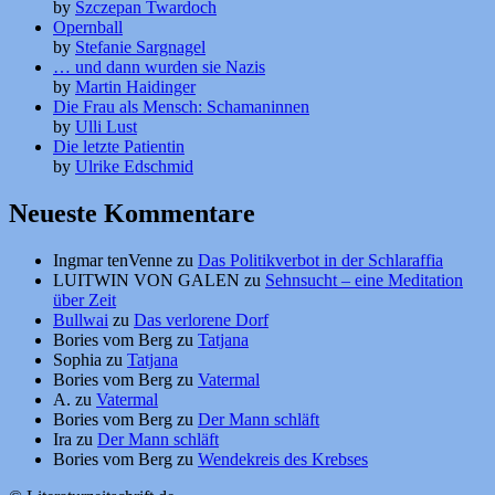
by
Szczepan Twardoch
Opernball
by
Stefanie Sargnagel
… und dann wurden sie Nazis
by
Martin Haidinger
Die Frau als Mensch: Schamaninnen
by
Ulli Lust
Die letzte Patientin
by
Ulrike Edschmid
Neueste Kommentare
Ingmar tenVenne
zu
Das Politikverbot in der Schlaraffia
LUITWIN VON GALEN
zu
Sehnsucht – eine Meditation
über Zeit
Bullwai
zu
Das verlorene Dorf
Bories vom Berg
zu
Tatjana
Sophia
zu
Tatjana
Bories vom Berg
zu
Vatermal
A.
zu
Vatermal
Bories vom Berg
zu
Der Mann schläft
Ira
zu
Der Mann schläft
Bories vom Berg
zu
Wendekreis des Krebses