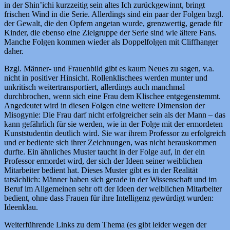
in der Shin’ichi kurzzeitig sein altes Ich zurückgewinnt, bringt
frischen Wind in die Serie. Allerdings sind ein paar der Folgen bzgl.
der Gewalt, die den Opfern angetan wurde, grenzwertig, gerade für
Kinder, die ebenso eine Zielgruppe der Serie sind wie ältere Fans.
Manche Folgen kommen wieder als Doppelfolgen mit Cliffhanger
daher.
Bzgl. Männer- und Frauenbild gibt es kaum Neues zu sagen, v.a.
nicht in positiver Hinsicht. Rollenklischees werden munter und
unkritisch weitertransportiert, allerdings auch manchmal
durchbrochen, wenn sich eine Frau dem Klischee entgegenstemmt.
Angedeutet wird in diesen Folgen eine weitere Dimension der
Misogynie: Die Frau darf nicht erfolgreicher sein als der Mann – das
kann gefährlich für sie werden, wie in der Folge mit der ermordeten
Kunststudentin deutlich wird. Sie war ihrem Professor zu erfolgreich
und er bediente sich ihrer Zeichnungen, was nicht herauskommen
durfte. Ein ähnliches Muster taucht in der Folge auf, in der ein
Professor ermordet wird, der sich der Ideen seiner weiblichen
Mitarbeiter bedient hat. Dieses Muster gibt es in der Realität
tatsächlich: Männer haben sich gerade in der Wissenschaft und im
Beruf im Allgemeinen sehr oft der Ideen der weiblichen Mitarbeiter
bedient, ohne dass Frauen für ihre Intelligenz gewürdigt wurden:
Ideenklau.
Weiterführende Links zu dem Thema (es gibt leider wegen der