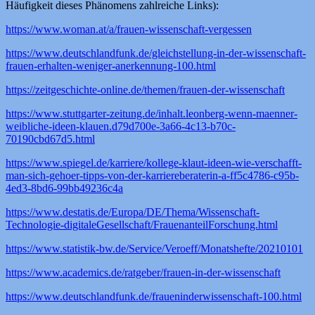
Häufigkeit dieses Phänomens zahlreiche Links):
https://www.woman.at/a/frauen-wissenschaft-vergessen
https://www.deutschlandfunk.de/gleichstellung-in-der-wissenschaft-
frauen-erhalten-weniger-anerkennung-100.html
https://zeitgeschichte-online.de/themen/frauen-der-wissenschaft
https://www.stuttgarter-zeitung.de/inhalt.leonberg-wenn-maenner-
weibliche-ideen-klauen.d79d700e-3a66-4c13-b70c-
70190cbd67d5.html
https://www.spiegel.de/karriere/kollege-klaut-ideen-wie-verschafft-
man-sich-gehoer-tipps-von-der-karriereberaterin-a-ff5c4786-c95b-
4ed3-8bd6-99bb49236c4a
https://www.destatis.de/Europa/DE/Thema/Wissenschaft-
Technologie-digitaleGesellschaft/FrauenanteilForschung.html
https://www.statistik-bw.de/Service/Veroeff/Monatshefte/20210101
https://www.academics.de/ratgeber/frauen-in-der-wissenschaft
https://www.deutschlandfunk.de/fraueninderwissenschaft-100.html