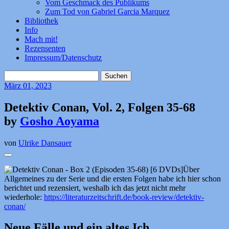
Vom Geschmack des Publikums
Zum Tod von Gabriel Garcia Marquez
Bibliothek
Info
Mach mit!
Rezensenten
Impressum/Datenschutz
Suchen
nach:
März
01, 2023
Detektiv Conan, Vol. 2, Folgen 35-68
by
Gosho Aoyama
von
Ulrike Dansauer
Über
Allgemeines zu der Serie und die ersten Folgen habe ich hier schon
berichtet und rezensiert, weshalb ich das jetzt nicht mehr
wiederhole:
https://literaturzeitschrift.de/book-review/detektiv-
conan/
Neue Fälle und ein altes Ich