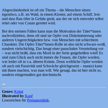
Abgeschiedenheit ist oft ein Thema – die Menschen sitzen
irgendwo, z.B. im Wald, in einem Kloster, auf einem Schiff, fest-
und dass Ran öfter in Gefahr gerät, aus der sie sich entweder selbst
rettet oder von Conan gerettet wird.
Bei den meisten Fällen kann man die Motivation der Täter*innen
nachvollziehen, denn oft sind sie Opfer von Diskriminierung oder
anderen Ungerechtigkeiten bzw. von Menschen mit schlechtem
Charakter. Die Opfer-Täter*innen-Rolle ist also nicht schwarz-weiß,
sondern vielschichtig. Das beugt einer pauschalen Verurteilung vor
– was nicht heißt, dass ein Mord in der Serie gutgeheißen wird! Es
sind zum Glück auch nicht immer die Frauen, die Opfer werden,
wie leider oft in v.a. älteren Krimis. Denn weibliche Opfer werden
oft auch mit Passivität und Schwäche gleichgesetzt – man(n) kann
mit ihnen machen, was man will. Wie gesagt, das ist hier nicht so,
sondern einigermaßen gut durchmischt.
Genre:
Krimi
Illustrated by
Kazé
Lesezeichen für
Permanentlink
.