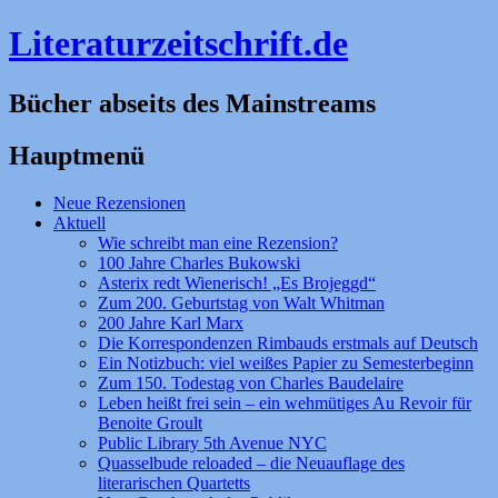
Literaturzeitschrift.de
Bücher abseits des Mainstreams
Hauptmenü
Zum
Neue Rezensionen
Inhalt
Aktuell
springen
Wie schreibt man eine Rezension?
100 Jahre Charles Bukowski
Asterix redt Wienerisch! „Es Brojeggd“
Zum 200. Geburtstag von Walt Whitman
200 Jahre Karl Marx
Die Korrespondenzen Rimbauds erstmals auf Deutsch
Ein Notizbuch: viel weißes Papier zu Semesterbeginn
Zum 150. Todestag von Charles Baudelaire
Leben heißt frei sein – ein wehmütiges Au Revoir für
Benoite Groult
Public Library 5th Avenue NYC
Quasselbude reloaded – die Neuauflage des
literarischen Quartetts