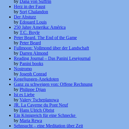
by
Dana von Suffrin
Herz in der Faust
by
Sorj Chalandon
Der Absturz
by
Edouard Louis
250 Jahre Amerika: América
by
T.C. Boyle
Peter Beard. The End of the Game
by
Peter Beard
Fullmoon: Vollmond über der Landschaft
by
Darren Almond
Reading Journal – Das Panini Lesejournal
by
Panini books
Nostromo
by
Joseph Conrad
Kegeljungen-Anekdoten
Ganz zu schweigen von: Offene Rechnung
by
Philippe Djian
Ist es Liebe
by
Valery Tscheplanowa
JR. La Caverne du Pont Neuf
by
Hans Ulrich Obrist
Ein Königreich für eine Schnecke
by
Maria Rewa
Sehnsucht – eine Meditation über Zeit