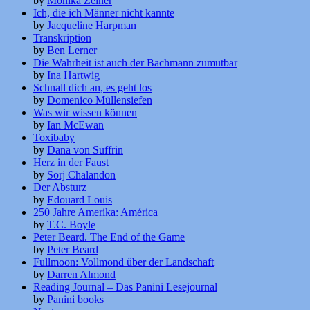
by
Monika Zeiner
Ich, die ich Männer nicht kannte
by
Jacqueline Harpman
Transkription
by
Ben Lerner
Die Wahrheit ist auch der Bachmann zumutbar
by
Ina Hartwig
Schnall dich an, es geht los
by
Domenico Müllensiefen
Was wir wissen können
by
Ian McEwan
Toxibaby
by
Dana von Suffrin
Herz in der Faust
by
Sorj Chalandon
Der Absturz
by
Edouard Louis
250 Jahre Amerika: América
by
T.C. Boyle
Peter Beard. The End of the Game
by
Peter Beard
Fullmoon: Vollmond über der Landschaft
by
Darren Almond
Reading Journal – Das Panini Lesejournal
by
Panini books