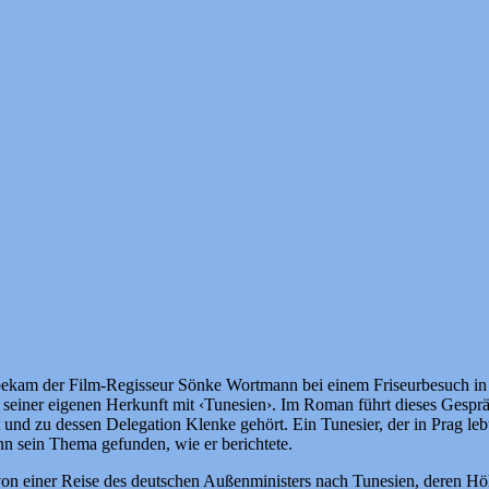
kam der Film-Regisseur Sönke Wortmann bei einem Friseurbesuch in P
 seiner eigenen Herkunft mit ‹Tunesien›. Im Roman führt dieses Gespr
nd zu dessen Delegation Klenke gehört. Ein Tunesier, der in Prag lebt
nn sein Thema gefunden, wie er berichtete.
n von einer Reise des deutschen Außenministers nach Tunesien, deren