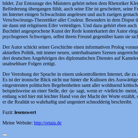
bildet. Zur Entourage des Ministers gehört neben dem Rhetoriker Klenk
Beförderung übergangen fühlt, auch seine Ehe ist gescheitert, seine F
im Internet einigen Schwachsinn angelesen und auch zueigen gemacht.
Verschwörungs-Theoretiker aller Couleur. Besonders in dem Disput ü
sie dann mit religiösem Eifer verteidigen. Und dazu gehört eben auch
Buchtitel angesprochene Kunst der Rede konterkariert der Autor eleg
psychogenen Schweigen, selbst ihrem Freund gegenüber kann sie sich 
Der Autor schickt seiner Geschichte einen informativen Prolog voraus,
aktuellen Politik, mit immer neuen, unterhaltsamen Szenen angereiche
drei deutschen Angehörigen des diplomatischen Dienstes auf Kamelen 
unabsehbare Folgen zeitigt.
Der Verrohung der Sprache in einem unkontrollierten Internet, die zu 
Es ist der ironische Blick nicht nur hinter die Kulissen des Auswärti
eingestreuten politischen Begebenheiten samt aller wohltuend kritisc
beispielsweise an einer Stelle, der ‹ja› sagt, wenn er ‹vielleicht› mei
entlang wird hier mit leichter Hand von der Macht der Worte erzählt, 
er die Realität so wahrhaftig und ungeniert schnodderig beschreibt.
Fazit:
lesenswert
Meine Website:
http://ortaia.de