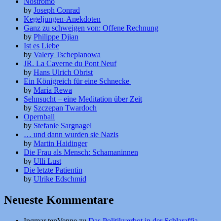
Nostromo
by
Joseph Conrad
Kegeljungen-Anekdoten
Ganz zu schweigen von: Offene Rechnung
by
Philippe Djian
Ist es Liebe
by
Valery Tscheplanowa
JR. La Caverne du Pont Neuf
by
Hans Ulrich Obrist
Ein Königreich für eine Schnecke
by
Maria Rewa
Sehnsucht – eine Meditation über Zeit
by
Szczepan Twardoch
Opernball
by
Stefanie Sargnagel
… und dann wurden sie Nazis
by
Martin Haidinger
Die Frau als Mensch: Schamaninnen
by
Ulli Lust
Die letzte Patientin
by
Ulrike Edschmid
Neueste Kommentare
Ingmar tenVenne
zu
Das Politikverbot in der Schlaraffia