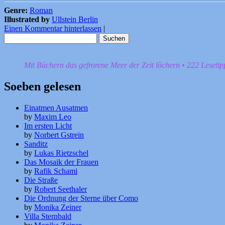
Genre:
Roman
Illustrated by
Ullstein Berlin
Einen Kommentar hinterlassen
|
Suchen
nach:
Mit Büchern das gefrorene Meer der Zeit löchern • 222 Leseti
Soeben gelesen
Einatmen Ausatmen
by
Maxim Leo
Im ersten Licht
by
Norbert Gstrein
Sanditz
by
Lukas Rietzschel
Das Mosaik der Frauen
by
Rafik Schami
Die Straße
by
Robert Seethaler
Die Ordnung der Sterne über Como
by
Monika Zeiner
Villa Sternbald