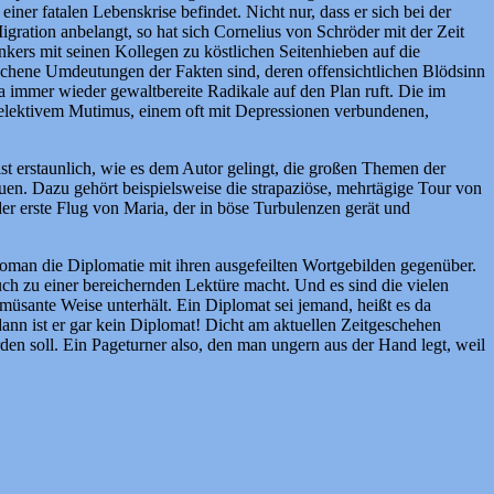
ner fatalen Lebenskrise befindet. Nicht nur, dass er sich bei der
igration anbelangt, so hat sich Cornelius von Schröder mit der Zeit
kers mit seinen Kollegen zu köstlichen Seitenhieben auf die
üchene Umdeutungen der Fakten sind, deren offensichtlichen Blödsinn
a immer wieder gewaltbereite Radikale auf den Plan ruft. Die im
 selektivem Mutimus, einem oft mit Depressionen verbundenen,
ist erstaunlich, wie es dem Autor gelingt, die großen Themen der
uen. Dazu gehört beispielsweise die strapaziöse, mehrtägige Tour von
r erste Flug von Maria, der in böse Turbulenzen gerät und
 Roman die Diplomatie mit ihren ausgefeilten Wortgebilden gegenüber.
Buch zu einer bereichernden Lektüre macht. Und es sind die vielen
müsante Weise unterhält. Ein Diplomat sei jemand, heißt es da
 – dann ist er gar kein Diplomat! Dicht am aktuellen Zeitgeschehen
rden soll. Ein Pageturner also, den man ungern aus der Hand legt, weil