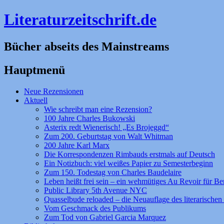
Literaturzeitschrift.de
Bücher abseits des Mainstreams
Hauptmenü
Zum
Neue Rezensionen
Inhalt
Aktuell
springen
Wie schreibt man eine Rezension?
100 Jahre Charles Bukowski
Asterix redt Wienerisch! „Es Brojeggd“
Zum 200. Geburtstag von Walt Whitman
200 Jahre Karl Marx
Die Korrespondenzen Rimbauds erstmals auf Deutsch
Ein Notizbuch: viel weißes Papier zu Semesterbeginn
Zum 150. Todestag von Charles Baudelaire
Leben heißt frei sein – ein wehmütiges Au Revoir für Be
Public Library 5th Avenue NYC
Quasselbude reloaded – die Neuauflage des literarischen 
Vom Geschmack des Publikums
Zum Tod von Gabriel Garcia Marquez