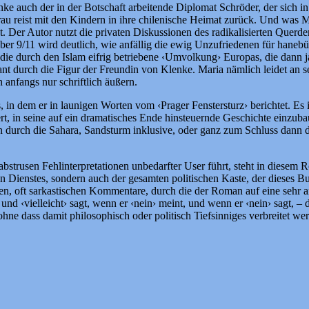
e auch der in der Botschaft arbeitende Diplomat Schröder, der sich in ei
rau reist mit den Kindern in ihre chilenische Heimat zurück. Und was M
 Der Autor nutzt die privaten Diskussionen des radikalisierten Querden
ber 9/11 wird deutlich, wie anfällig die ewig Unzufriedenen für haneb
 die durch den Islam eifrig betriebene ‹Umvolkung› Europas, die dann j
ant durch die Figur der Freundin von Klenke. Maria nämlich leidet an
anfangs nur schriftlich äußern.
 in dem er in launigen Worten vom ‹Prager Fenstersturz› berichtet. Es 
rt, in seine auf ein dramatisches Ende hinsteuernde Geschichte einzuba
durch die Sahara, Sandsturm inklusive, oder ganz zum Schluss dann de
abstrusen Fehlinterpretationen unbedarfter User führt, steht in diesem
gen Dienstes, sondern auch der gesamten politischen Kaste, der dieses 
hen, oft sarkastischen Kommentare, durch die der Roman auf eine sehr a
nt, und ‹vielleicht› sagt, wenn er ‹nein› meint, und wenn er ‹nein› sagt,
ohne dass damit philosophisch oder politisch Tiefsinniges verbreitet we