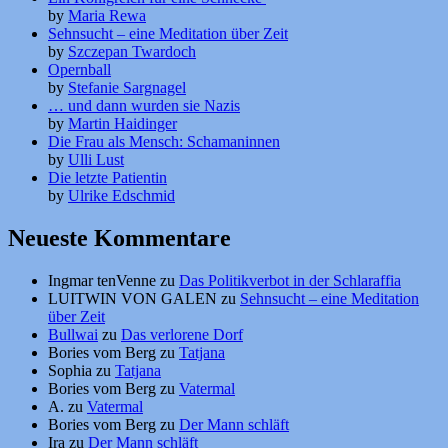
by
Maria Rewa
Sehnsucht – eine Meditation über Zeit
by
Szczepan Twardoch
Opernball
by
Stefanie Sargnagel
… und dann wurden sie Nazis
by
Martin Haidinger
Die Frau als Mensch: Schamaninnen
by
Ulli Lust
Die letzte Patientin
by
Ulrike Edschmid
Neueste Kommentare
Ingmar tenVenne
zu
Das Politikverbot in der Schlaraffia
LUITWIN VON GALEN
zu
Sehnsucht – eine Meditation
über Zeit
Bullwai
zu
Das verlorene Dorf
Bories vom Berg
zu
Tatjana
Sophia
zu
Tatjana
Bories vom Berg
zu
Vatermal
A.
zu
Vatermal
Bories vom Berg
zu
Der Mann schläft
Ira
zu
Der Mann schläft