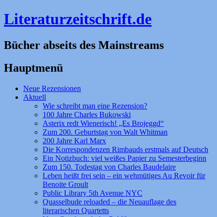
Literaturzeitschrift.de
Bücher abseits des Mainstreams
Hauptmenü
Zum
Neue Rezensionen
Inhalt
Aktuell
springen
Wie schreibt man eine Rezension?
100 Jahre Charles Bukowski
Asterix redt Wienerisch! „Es Brojeggd“
Zum 200. Geburtstag von Walt Whitman
200 Jahre Karl Marx
Die Korrespondenzen Rimbauds erstmals auf Deutsch
Ein Notizbuch: viel weißes Papier zu Semesterbeginn
Zum 150. Todestag von Charles Baudelaire
Leben heißt frei sein – ein wehmütiges Au Revoir für
Benoite Groult
Public Library 5th Avenue NYC
Quasselbude reloaded – die Neuauflage des
literarischen Quartetts