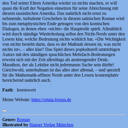
den Tod seiner Eltern Amerika wieder zu nichts machen, er will
quasi die Kraft der Negation einsetzen für seine Abrechnung mit
diesem rassistischen Amerika. Das natürlich nicht ernst zu
nehmende, turbulente Geschehen in diesem satirischen Roman wird
bis zum metaphysischen Ende getragen von den komischen
Dialogen, in denen eben «nichts» die Hauptrolle spielt. Allmählich
wird durch ständige Wiederholung selbst den Nicht-Nerds unter den
Lesern klar, welche Bedeutung nichts wirklich hat. «Die Wichtigkeit
von nichts besteht darin, dass es der Maßstab dessen ist, was nicht
nichts ist», – alles klar? Das Spiel dieses popkulturell umtriebigen
Autors mit den ständigen sprachlichen Mehrfach-Bedeutungen
erweist sich mit der Zeit allerdings als anstrengender Denk-
Marathon, der als Lektüre nicht jedermanns Sache sein dürfte!
Gleichwohl, unterhaltsam ist das alles aber allemal, – und speziell
für die Mathematik-affinen Nerds unter den Lesern kontemplativ
bereichernd natürlich auch.
Fazit:
lesenswert
Meine Website:
https://ortaia-forum.de
Genre:
Roman
Illustrated by
Hanser Verlag München