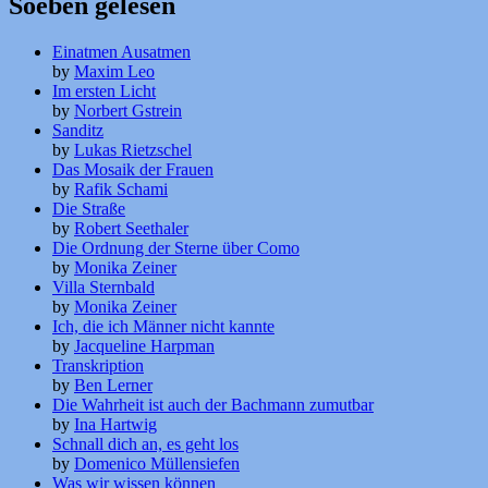
Soeben gelesen
Einatmen Ausatmen
by
Maxim Leo
Im ersten Licht
by
Norbert Gstrein
Sanditz
by
Lukas Rietzschel
Das Mosaik der Frauen
by
Rafik Schami
Die Straße
by
Robert Seethaler
Die Ordnung der Sterne über Como
by
Monika Zeiner
Villa Sternbald
by
Monika Zeiner
Ich, die ich Männer nicht kannte
by
Jacqueline Harpman
Transkription
by
Ben Lerner
Die Wahrheit ist auch der Bachmann zumutbar
by
Ina Hartwig
Schnall dich an, es geht los
by
Domenico Müllensiefen
Was wir wissen können