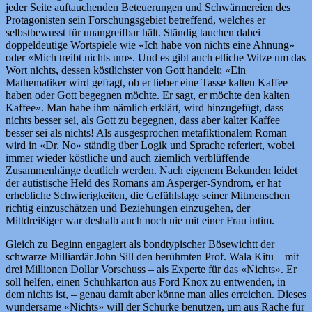
jeder Seite auftauchenden Beteuerungen und Schwärmereien des
Protagonisten sein Forschungsgebiet betreffend, welches er
selbstbewusst für unangreifbar hält. Ständig tauchen dabei
doppeldeutige Wortspiele wie «Ich habe von nichts eine Ahnung»
oder «Mich treibt nichts um». Und es gibt auch etliche Witze um das
Wort nichts, dessen köstlichster von Gott handelt: «Ein
Mathematiker wird gefragt, ob er lieber eine Tasse kalten Kaffee
haben oder Gott begegnen möchte. Er sagt, er möchte den kalten
Kaffee». Man habe ihm nämlich erklärt, wird hinzugefügt, dass
nichts besser sei, als Gott zu begegnen, dass aber kalter Kaffee
besser sei als nichts! Als ausgesprochen metafiktionalem Roman
wird in «Dr. No» ständig über Logik und Sprache referiert, wobei
immer wieder köstliche und auch ziemlich verblüffende
Zusammenhänge deutlich werden. Nach eigenem Bekunden leidet
der autistische Held des Romans am Asperger-Syndrom, er hat
erhebliche Schwierigkeiten, die Gefühlslage seiner Mitmenschen
richtig einzuschätzen und Beziehungen einzugehen, der
Mittdreißiger war deshalb auch noch nie mit einer Frau intim.
Gleich zu Beginn engagiert als bondtypischer Bösewichtt der
schwarze Milliardär John Sill den berühmten Prof. Wala Kitu – mit
drei Millionen Dollar Vorschuss – als Experte für das «Nichts». Er
soll helfen, einen Schuhkarton aus Ford Knox zu entwenden, in
dem nichts ist, – genau damit aber könne man alles erreichen. Dieses
wundersame «Nichts» will der Schurke benutzen, um aus Rache für