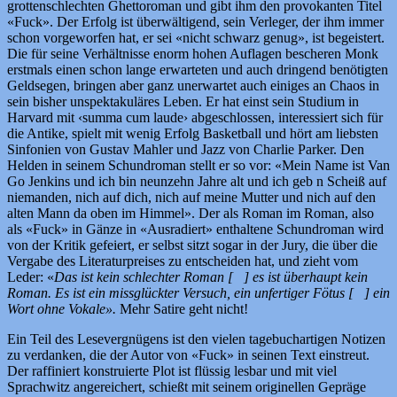
grottenschlechten Ghettoroman und gibt ihm den provokanten Titel
«Fuck». Der Erfolg ist überwältigend, sein Verleger, der ihm immer
schon vorgeworfen hat, er sei «nicht schwarz genug», ist begeistert.
Die für seine Verhältnisse enorm hohen Auflagen bescheren Monk
erstmals einen schon lange erwarteten und auch dringend benötigten
Geldsegen, bringen aber ganz unerwartet auch einiges an Chaos in
sein bisher unspektakuläres Leben. Er hat einst sein Studium in
Harvard mit ‹summa cum laude› abgeschlossen, interessiert sich für
die Antike, spielt mit wenig Erfolg Basketball und hört am liebsten
Sinfonien von Gustav Mahler und Jazz von Charlie Parker. Den
Helden in seinem Schundroman stellt er so vor: «Mein Name ist Van
Go Jenkins und ich bin neunzehn Jahre alt und ich geb n Scheiß auf
niemanden, nich auf dich, nich auf meine Mutter und nich auf den
alten Mann da oben im Himmel». Der als Roman im Roman, also
als «Fuck» in Gänze in «Ausradiert» enthaltene Schundroman wird
von der Kritik gefeiert, er selbst sitzt sogar in der Jury, die über die
Vergabe des Literaturpreises zu entscheiden hat, und zieht vom
Leder: «
Das ist kein schlechter Roman [ ] es ist überhaupt kein
Roman. Es ist ein missglückter Versuch, ein unfertiger Fötus [ ] ein
Wort ohne Vokale».
Mehr Satire geht nicht!
Ein Teil des Lesevergnügens ist den vielen tagebuchartigen Notizen
zu verdanken, die der Autor von «Fuck» in seinen Text einstreut.
Der raffiniert konstruierte Plot ist flüssig lesbar und mit viel
Sprachwitz angereichert, schießt mit seinem originellen Gepräge