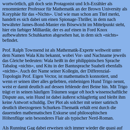
wortwörtlich, gilt doch sein Protagonist und Ich-Erzähler als
renommierter Professor für Mathematik an der Brown University als
Koryphäe für das «Nichts». Und wie man schon am Titel merkt,
handelt es sich dabei um einen Spionage-Thriller, in dem nach
bewährter James-Bond-Manier ein Bösewicht im Mittelpunkt steht,
hier ein farbiger Milliardär, der es auf einen in Ford Knox
aufbewahrten Schuhkarton abgesehen hat, in dem sich «nichts»
befindet.
Prof. Ralph Townsend ist als Mathematik-Experte weltweit unter
dem Namen Wala Kitu bekannt, wobei Vor- und Nachname jeweils
das Gleiche bedeuten: Wala heißt in der philippinischen Sprache
Tabalog «nichts», und Kitu in der Bantusprache Suaheli ebenfalls
«nichts». Auch der Name seiner Kollegin, der Differenzial-
Topologin Prof. Eigen Vector, ist mathematisch konnotiert, und
wenn er seinen über alles geliebten, einbeinigen Hund Trigo nennt,
weist er damit deutlich auf dessen fehlende drei Beine hin. Mit Trigo
trägt er in seinen häufigen Träumen sogar oft hoch wissenschaftliche
Dispute aus, sein Hund ist dabei äußerst schlagfertig und bleibt ihm
keine Antwort schuldig. Der Plot als solcher mit seiner satirisch
deutlich überzogenen Schurken-Thematik erhält erst durch die
dauernden mathematischen Exkurse und philosophischen
Höhenflüge sein besonderes Flair als typischer Nerd-Roman.
Als Running Gag dabei erweisen sich immer wieder die quasi auf