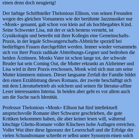
einen denn doch neugierig!
Der farbige Schriftsteller Thelonious Ellison, von seinen Freunden
wegen des gleichen Vornamens wie der berühmte Jazzmusiker nur
«Monk» genannt, galt schon von klein auf als hochbegabtes Kind.
Seine Schwester Lisa, mit der er sich bestens versteht, ist
Gynäkologin und betreibt mit ihrer Kollegin eine Gemeinschafts-
Praxis, in der legale Schwangerschafts-Abbrüche speziell bei
bedürftigen Frauen durchgeführt werden. Immer wieder versammeln
sich vor ihrer Praxis radikale Abtreibungs-Gegner und bedrohen die
beiden Ärztinnen. Monks Vater ist schon lange tot, der schwule
Bruder hat sein Coming Out, die Mutter erkrankt an Alzheimer und
Lisa wird in ihrer Praxis erschossen, Monk wird sich nun um seine
Mutter kümmern müssen. Dieser langsame Zerfall der Familie bildet
den einen Erzählstrang dieses Romans, der zweite beschäftigt sich
mit dem Literaturbetrieb als solchem und seinen für literatur-affine
Leser interessanten Interna. In beiden aber geht es vor allem auch
um die Suche nach Identität.
Professor Thelonious «Monk» Ellison hat fünf intellektuell
anspruchsvolle Romane über Schwarze geschrieben, die gute
Kritiken bekommen haben, die aber keiner lesen will, während
kitschige Ghetto-Romane voller Klischees hohe Auflagen erreichen.
Voller Wut über diese Ignoranz der Leserschaft und die Erfolge der
vielen Schundromane schreibt er selbst unter Synonym einen solch