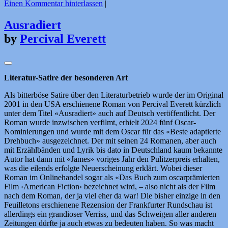
Einen Kommentar hinterlassen
|
Ausradiert
by
Percival Everett
Literatur-Satire der besonderen A
rt
Als bitterböse Satire über den Literaturbetrieb wurde der im Original
2001 in den USA erschienene Roman von Percival Everett kürzlich
unter dem Titel «Ausradiert» auch auf Deutsch veröffentlicht. Der
Roman wurde inzwischen verfilmt, erhielt 2024 fünf Oscar-
Nominierungen und wurde mit dem Oscar für das «Beste adaptierte
Drehbuch» ausgezeichnet. Der mit seinen 24 Romanen, aber auch
mit Erzählbänden und Lyrik bis dato in Deutschland kaum bekannte
Autor hat dann mit «James» voriges Jahr den Pulitzerpreis erhalten,
was die eilends erfolgte Neuerscheinung erklärt. Wobei dieser
Roman im Onlinehandel sogar als «Das Buch zum oscarprämierten
Film ‹American Fiction› bezeichnet wird, – also nicht als der Film
nach dem Roman, der ja viel eher da war! Die bisher einzige in den
Feuilletons erschienene Rezension der Frankfurter Rundschau ist
allerdings ein grandioser Verriss, und das Schweigen aller anderen
Zeitungen dürfte ja auch etwas zu bedeuten haben. So was macht