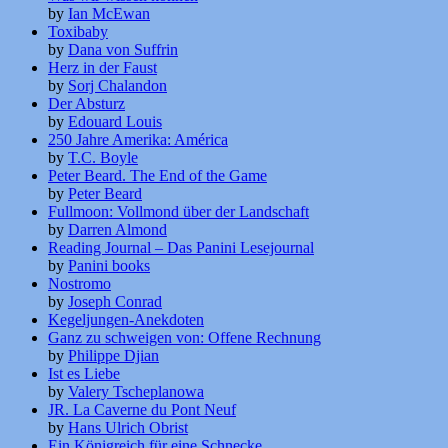
by
Ian McEwan
Toxibaby
by
Dana von Suffrin
Herz in der Faust
by
Sorj Chalandon
Der Absturz
by
Edouard Louis
250 Jahre Amerika: América
by
T.C. Boyle
Peter Beard. The End of the Game
by
Peter Beard
Fullmoon: Vollmond über der Landschaft
by
Darren Almond
Reading Journal – Das Panini Lesejournal
by
Panini books
Nostromo
by
Joseph Conrad
Kegeljungen-Anekdoten
Ganz zu schweigen von: Offene Rechnung
by
Philippe Djian
Ist es Liebe
by
Valery Tscheplanowa
JR. La Caverne du Pont Neuf
by
Hans Ulrich Obrist
Ein Königreich für eine Schnecke