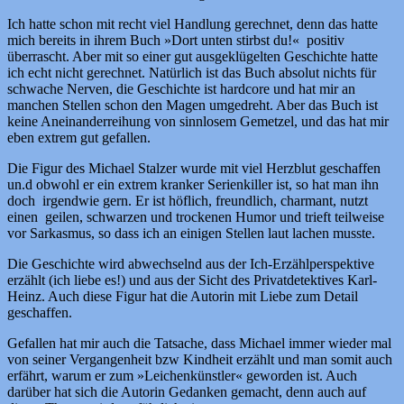
Ich hatte schon mit recht viel Handlung gerechnet, denn das hatte
mich bereits in ihrem Buch »Dort unten stirbst du!« positiv
überrascht. Aber mit so einer gut ausgeklügelten Geschichte hatte
ich echt nicht gerechnet. Natürlich ist das Buch absolut nichts für
schwache Nerven, die Geschichte ist hardcore und hat mir an
manchen Stellen schon den Magen umgedreht. Aber das Buch ist
keine Aneinanderreihung von sinnlosem Gemetzel, und das hat mir
eben extrem gut gefallen.
Die Figur des Michael Stalzer wurde mit viel Herzblut geschaffen
un.d obwohl er ein extrem kranker Serienkiller ist, so hat man ihn
doch irgendwie gern. Er ist höflich, freundlich, charmant, nutzt
einen geilen, schwarzen und trockenen Humor und trieft teilweise
vor Sarkasmus, so dass ich an einigen Stellen laut lachen musste.
Die Geschichte wird abwechselnd aus der Ich-Erzählperspektive
erzählt (ich liebe es!) und aus der Sicht des Privatdetektives Karl-
Heinz. Auch diese Figur hat die Autorin mit Liebe zum Detail
geschaffen.
Gefallen hat mir auch die Tatsache, dass Michael immer wieder mal
von seiner Vergangenheit bzw Kindheit erzählt und man somit auch
erfährt, warum er zum »Leichenkünstler« geworden ist. Auch
darüber hat sich die Autorin Gedanken gemacht, denn auch auf