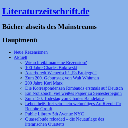
Literaturzeitschrift.de
Bücher abseits des Mainstreams
Hauptmenü
Zum
Neue Rezensionen
Inhalt
Aktuell
springen
Wie schreibt man eine Rezension?
100 Jahre Charles Bukowski
Asterix redt Wienerisch! „Es Brojeggd“
Zum 200. Geburtstag von Walt Whitman
200 Jahre Karl Marx
Die Korrespondenzen Rimbauds erstmals auf Deutsch
Ein Notizbuch: viel weißes Papier zu Semesterbeginn
Zum 150. Todestag von Charles Baudelaire
Leben heißt frei sein – ein wehmütiges Au Revoir für
Benoite Groult
Public Library 5th Avenue NYC
Quasselbude reloaded – die Neuauflage des
literarischen Quartetts