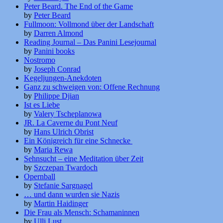
Peter Beard. The End of the Game
by
Peter Beard
Fullmoon: Vollmond über der Landschaft
by
Darren Almond
Reading Journal – Das Panini Lesejournal
by
Panini books
Nostromo
by
Joseph Conrad
Kegeljungen-Anekdoten
Ganz zu schweigen von: Offene Rechnung
by
Philippe Djian
Ist es Liebe
by
Valery Tscheplanowa
JR. La Caverne du Pont Neuf
by
Hans Ulrich Obrist
Ein Königreich für eine Schnecke
by
Maria Rewa
Sehnsucht – eine Meditation über Zeit
by
Szczepan Twardoch
Opernball
by
Stefanie Sargnagel
… und dann wurden sie Nazis
by
Martin Haidinger
Die Frau als Mensch: Schamaninnen
by
Ulli Lust