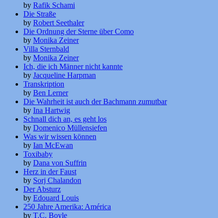
by
Rafik Schami
Die Straße
by
Robert Seethaler
Die Ordnung der Sterne über Como
by
Monika Zeiner
Villa Sternbald
by
Monika Zeiner
Ich, die ich Männer nicht kannte
by
Jacqueline Harpman
Transkription
by
Ben Lerner
Die Wahrheit ist auch der Bachmann zumutbar
by
Ina Hartwig
Schnall dich an, es geht los
by
Domenico Müllensiefen
Was wir wissen können
by
Ian McEwan
Toxibaby
by
Dana von Suffrin
Herz in der Faust
by
Sorj Chalandon
Der Absturz
by
Edouard Louis
250 Jahre Amerika: América
by
T.C. Boyle