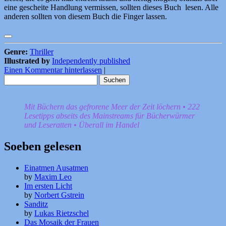
eine gescheite Handlung vermissen, sollten dieses Buch lesen. Alle
anderen sollten von diesem Buch die Finger lassen.
Genre:
Thriller
Illustrated by
Independently published
Einen Kommentar hinterlassen
|
Suchen
nach:
Mit Büchern das gefrorene Meer der Zeit löchern • 222
Lesetipps abseits des Mainstreams für Bücherwürmer
und Leseratten • Überall im Handel
Soeben gelesen
Einatmen Ausatmen
by
Maxim Leo
Im ersten Licht
by
Norbert Gstrein
Sanditz
by
Lukas Rietzschel
Das Mosaik der Frauen