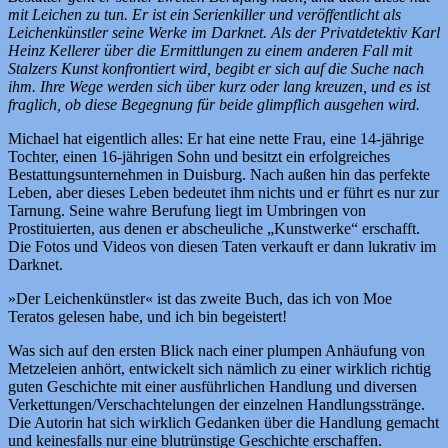
mit Leichen zu tun. Er ist ein Serienkiller und veröffentlicht als
Leichenkünstler seine Werke im Darknet. Als der Privatdetektiv Karl
Heinz Kellerer über die Ermittlungen zu einem anderen Fall mit
Stalzers Kunst konfrontiert wird, begibt er sich auf die Suche nach
ihm. Ihre Wege werden sich über kurz oder lang kreuzen, und es ist
fraglich, ob diese Begegnung für beide glimpflich ausgehen wird.
Michael hat eigentlich alles: Er hat eine nette Frau, eine 14-jährige
Tochter, einen 16-jährigen Sohn und besitzt ein erfolgreiches
Bestattungsunternehmen in Duisburg. Nach außen hin das perfekte
Leben, aber dieses Leben bedeutet ihm nichts und er führt es nur zur
Tarnung. Seine wahre Berufung liegt im Umbringen von
Prostituierten, aus denen er abscheuliche „Kunstwerke“ erschafft.
Die Fotos und Videos von diesen Taten verkauft er dann lukrativ im
Darknet.
»Der Leichenkünstler« ist das zweite Buch, das ich von Moe
Teratos gelesen habe, und ich bin begeistert!
Was sich auf den ersten Blick nach einer plumpen Anhäufung von
Metzeleien anhört, entwickelt sich nämlich zu einer wirklich richtig
guten Geschichte mit einer ausführlichen Handlung und diversen
Verkettungen/Verschachtelungen der einzelnen Handlungsstränge.
Die Autorin hat sich wirklich Gedanken über die Handlung gemacht
und keinesfalls nur eine blutrünstige Geschichte erschaffen.