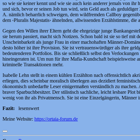
so wie sie keiner kennt und wie sie auch kein anderer jemals von ihr 
und sich, bevor er seinen Job tun wird, sein Geld auch als geduldiger
A. nämlich beharrlich schweigen, dem wildfremden Callboy gegenüber a
dem ‹Pluralis Majestatis› ähnelnden, allwissenden Erzählstimme, die
Gegen den Willen ihrer Eltern geht die ehrgeizige junge Bankangestellt
sie herum passiert, macht sich Notizen. Schon bald ist sie so tief mit
Unscheinbarkeit als junge Frau in einer machohaften Männer-Domäne e
desto höher ist ihre Provision. Sie ist vertrauenswürdiger als ihr
bedeutenderen Portfolios. Bis sie schließlich selbst den Verlockungen
hineingeraten ist. Um nun für ihre Mafia-Kundschaft beispielsweise
kriminelle Transaktionen mehr.
Isabelle Lehn stellt in einem kühlen Erzählton nach offensichtlich a
erliegen, dies scheinbar moralisch überlegen aus dezidiert feministi
ökonomisch unbedarfte Leser einigermaßen verständlich zu machen. 
braver Sparbuchbesitzer. Der stilistisch sachliche, leicht lesbare Plot
wenig von ihr als Privatmensch. Sie ist eine Einzelgängerin, Männer i
Fazit:
lesenswert
Meine Website:
https://ortaia-forum.de