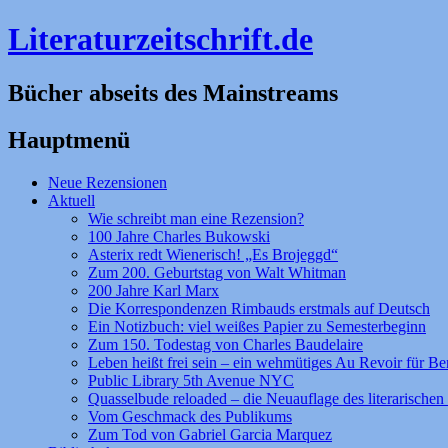
Literaturzeitschrift.de
Bücher abseits des Mainstreams
Hauptmenü
Zum
Neue Rezensionen
Inhalt
Aktuell
springen
Wie schreibt man eine Rezension?
100 Jahre Charles Bukowski
Asterix redt Wienerisch! „Es Brojeggd“
Zum 200. Geburtstag von Walt Whitman
200 Jahre Karl Marx
Die Korrespondenzen Rimbauds erstmals auf Deutsch
Ein Notizbuch: viel weißes Papier zu Semesterbeginn
Zum 150. Todestag von Charles Baudelaire
Leben heißt frei sein – ein wehmütiges Au Revoir für Be
Public Library 5th Avenue NYC
Quasselbude reloaded – die Neuauflage des literarischen 
Vom Geschmack des Publikums
Zum Tod von Gabriel Garcia Marquez