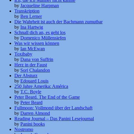
Ich, die ich Männer nicht kannte
by
Jacqueline Harpman
Transkription
by
Ben Lerner
Die Wahrheit ist auch der Bachmann zumutbar
by
Ina Hartwig
Schnall dich an, es geht los
by
Domenico Müllensiefen
Was wir wissen können
by
Ian McEwan
Toxibaby
by
Dana von Suffrin
Herz in der Faust
by
Sorj Chalandon
Der Absturz
by
Edouard Louis
250 Jahre Amerika: América
by
T.C. Boyle
Peter Beard. The End of the Game
by
Peter Beard
Fullmoon: Vollmond über der Landschaft
by
Darren Almond
Reading Journal – Das Panini Lesejournal
by
Panini books
Nostromo