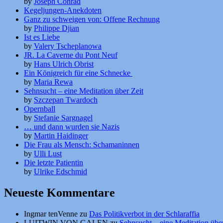
by
Joseph Conrad
Kegeljungen-Anekdoten
Ganz zu schweigen von: Offene Rechnung
by
Philippe Djian
Ist es Liebe
by
Valery Tscheplanowa
JR. La Caverne du Pont Neuf
by
Hans Ulrich Obrist
Ein Königreich für eine Schnecke
by
Maria Rewa
Sehnsucht – eine Meditation über Zeit
by
Szczepan Twardoch
Opernball
by
Stefanie Sargnagel
… und dann wurden sie Nazis
by
Martin Haidinger
Die Frau als Mensch: Schamaninnen
by
Ulli Lust
Die letzte Patientin
by
Ulrike Edschmid
Neueste Kommentare
Ingmar tenVenne
zu
Das Politikverbot in der Schlaraffia
LUITWIN VON GALEN
zu
Sehnsucht – eine Meditation über