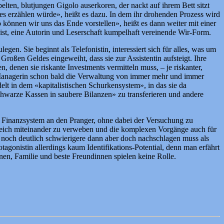
lten, blutjungen Gigolo auserkoren, der nackt auf ihrem Bett sitzt
lles erzählen würde», heißt es dazu. In dem ihr drohenden Prozess wird
können wir uns das Ende vorstellen», heißt es dann weiter mit einer
 ist, eine Autorin und Leserschaft kumpelhaft vereinende Wir-Form.
gen. Sie beginnt als Telefonistin, interessiert sich für alles, was um
Großen Geldes eingeweiht, dass sie zur Assistentin aufsteigt. Ihre
denen sie riskante Investments vermitteln muss, – je riskanter,
nt Managerin schon bald die Verwaltung von immer mehr und immer
elt in dem «kapitalistischen Schurkensystem», in das sie da
hwarze Kassen in saubere Bilanzen» zu transferieren und andere
es Finanzsystem an den Pranger, ohne dabei der Versuchung zu
ngsreich miteinander zu verweben und die komplexen Vorgänge auch für
noch deutlich schwierigere dann aber doch nachschlagen muss als
rotagonistin allerdings kaum Identifikations-Potential, denn man erfährt
enen, Familie und beste Freundinnen spielen keine Rolle.