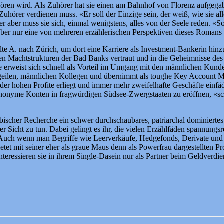
hören wird. Als Zuhörer hat sie einen am Bahnhof von Florenz aufgegabe
 Zuhörer verdienen muss. «Er soll der Einzige sein, der weiß, wie sie a
ber muss sie sich, einmal wenigstens, alles von der Seele reden. «So 
 aber nur eine von mehreren erzählerischen Perspektiven dieses Romans
e A. nach Zürich, um dort eine Karriere als Investment-Bankerin hinzule
 den Machtstrukturen der Bad Banks vertraut und in die Geheimnisse des 
rweist sich schnell als Vorteil im Umgang mit den männlichen Kunden, 
e geldgeilen, männlichen Kollegen und übernimmt als toughe Key Accou
 der hohen Profite erliegt und immer mehr zweifelhafte Geschäfte einfäd
 anonyme Konten in fragwürdigen Südsee-Zwergstaaten zu eröffnen, «sc
kribischer Recherche ein schwer durchschaubares, patriarchal dominiert
scher Sicht zu tun. Dabei gelingt es ihr, die vielen Erzählfäden spannu
Auch wenn man Begriffe wie Leerverkäufe, Hedgefonds, Derivate und 
 bietet mit seiner eher als graue Maus denn als Powerfrau dargestellten P
nteressieren sie in ihrem Single-Dasein nur als Partner beim Geldverdi