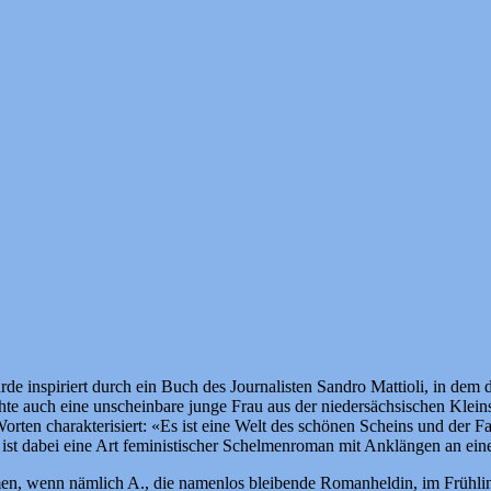
de inspiriert durch ein Buch des Journalisten Sandro Mattioli, in dem
e auch eine unscheinbare junge Frau aus der niedersächsischen Kleins
orten charakterisiert: «Es ist eine Welt des schönen Scheins und der F
st dabei eine Art feministischer Schelmenroman mit Anklängen an einen
en, wenn nämlich A., die namenlos bleibende Romanheldin, im Frühlin