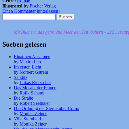
Genre:
Roman
Illustrated by
Fischer Verlag
Einen Kommentar hinterlassen
|
Suchen
nach:
Mit Büchern das gefrorene Meer der Zeit löchern • 222 Leseti
Soeben gelesen
Einatmen Ausatmen
by
Maxim Leo
Im ersten Licht
by
Norbert Gstrein
Sanditz
by
Lukas Rietzschel
Das Mosaik der Frauen
by
Rafik Schami
Die Straße
by
Robert Seethaler
Die Ordnung der Sterne über Como
by
Monika Zeiner
Villa Sternbald
by
Monika Zeiner