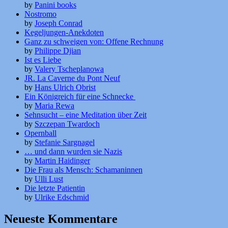
by
Panini books
Nostromo
by
Joseph Conrad
Kegeljungen-Anekdoten
Ganz zu schweigen von: Offene Rechnung
by
Philippe Djian
Ist es Liebe
by
Valery Tscheplanowa
JR. La Caverne du Pont Neuf
by
Hans Ulrich Obrist
Ein Königreich für eine Schnecke
by
Maria Rewa
Sehnsucht – eine Meditation über Zeit
by
Szczepan Twardoch
Opernball
by
Stefanie Sargnagel
… und dann wurden sie Nazis
by
Martin Haidinger
Die Frau als Mensch: Schamaninnen
by
Ulli Lust
Die letzte Patientin
by
Ulrike Edschmid
Neueste Kommentare