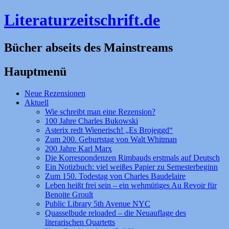
Literaturzeitschrift.de
Bücher abseits des Mainstreams
Hauptmenü
Zum
Neue Rezensionen
Inhalt
Aktuell
springen
Wie schreibt man eine Rezension?
100 Jahre Charles Bukowski
Asterix redt Wienerisch! „Es Brojeggd“
Zum 200. Geburtstag von Walt Whitman
200 Jahre Karl Marx
Die Korrespondenzen Rimbauds erstmals auf Deutsch
Ein Notizbuch: viel weißes Papier zu Semesterbeginn
Zum 150. Todestag von Charles Baudelaire
Leben heißt frei sein – ein wehmütiges Au Revoir für
Benoite Groult
Public Library 5th Avenue NYC
Quasselbude reloaded – die Neuauflage des
literarischen Quartetts