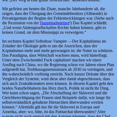
Mit gefielen am besten die Zitate, manche Jahrhunderte alt, die
zeigen, dass der Übergang des Gemeindebesitzes (Allmende) in
Privateigentum der Beginn der Fehlentwicklungen war. (Siehe auch
die Rezension von der
Hauptstadtgärtner
!) Das Kapitel schließt:
„Und wenn Aktiengesellschaften Rechte haben können, gibt es
keinen Grund, sie dem Mississippi zu verweigern.“
Im sechsten Kapitel Selbstlose Vampire —Der Kapitalismus im
Zeitalter der Ökologie geht es um die Anzeichen, dass der
Kapitalismus mehr und mehr gezwungen ist, die Natur zu schützen.
Das Paradigma, dass Wirtschaft wachsen muss, wird hinterfragt.
Unter dem Zwischentitel Fuck capitalism! machen wir einen
Ausflug nach China, wo die Regierung schon vor Jahren einen Plan
aufgestellt hat, Treibhausgasemissionen ab 2030 zu verringern, und
ihn wahrscheinlich vorfristig erreicht. Nach kurzer Debatte über den
Vergleich der Systeme, wird diese aber damit abgeschlossen, dass
sich auch Zentralkomitees irren können. In diesem Kapitel geht den
beiden Naturliebhabern das Herz durch, Politik ist nicht ihr Ding.
Wer kann schon sagen, „Die Abschaffung der Sklaverei und die
Gleichberechtigung der Frauen sind Beispiele dafür, wie lange für
selbstverständlich gehaltene Hierarchien überwunden werden
können.“ Allenfalls gilt das für die Sklaverei in Europa und
Amerika, aber: wo, bitte, ist das Patriarchat überwunden? Aber
warum nicht auch einmal mit den Autoren träumen, dass der Chef