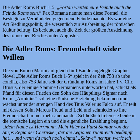
Die Adler Roms Buch 1-5: „
Fortan werden eure Feinde auch die
Feinde Roms sein
.“ Pax Romana nannte man diese Formel, die
Besiegte zu Verbündeten gegen neue Feinde machte. Es war eine
Art Siedlungspolitik, die wesentlich zur Ausbreitung der römischen
Kultur beitrug. Es bedeutet auch die Zeit der größten Ausdehnung
des römischen Reiches unter Augustus.
Die Adler Roms: Freundschaft wider
Willen
Die von Enrico Marini auf gleich fünf Bände angelegte Graphic
Novel „Die Adler Roms Buch 1-5“ spielt in der Zeit 753 ab urbe
condita, also 753 Jahre seit der Gründung Roms im Jahre 1 v. Chr.
Drusus, der einige Stämme Germaniens unterworfen hat, schickt als
Pfand für diesen Frieden den Sohn des Häuptlings Sigmar nach
Rom. „Arminius“ soll eine römische Erziehung bekommen und
wächst unter der strengen Hand des Titus Valerius Falco auf. Er teilt
mit dessen Sohn Marcus Freud und Leid und schmiedet so ihre
Freundschaft immer mehr aneinander. Schließlich treten sie beide in
die römische Legion ein und die eigentliche Erzählung beginnt.
„
Mein Name ist Herrmann. Mein Vater ist Fürst Sigmar von der
Stirps Regia der Cherusker, der die Legionen ruhmreich bekämpft
hat… und wenn du mich noch einmal „Sklave“ nennst, werfe ich