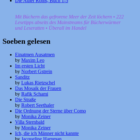
Die Adler Roms, Buch 1-5
Mit Büchern das gefrorene Meer der Zeit löchern • 222
Lesetipps abseits des Mainstreams für Bücherwürmer
und Leseratten • Überall im Handel
Soeben gelesen
Einatmen Ausatmen
by
Maxim Leo
Im ersten Licht
by
Norbert Gstrein
Sanditz
by
Lukas Rietzschel
Das Mosaik der Frauen
by
Rafik Schami
Die Straße
by
Robert Seethaler
Die Ordnung der Sterne über Como
by
Monika Zeiner
Villa Sternbald
by
Monika Zeiner
Ich, die ich Männer nicht kannte
by
Jacqueline Harpman