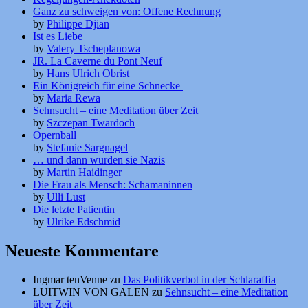
Ganz zu schweigen von: Offene Rechnung
by
Philippe Djian
Ist es Liebe
by
Valery Tscheplanowa
JR. La Caverne du Pont Neuf
by
Hans Ulrich Obrist
Ein Königreich für eine Schnecke
by
Maria Rewa
Sehnsucht – eine Meditation über Zeit
by
Szczepan Twardoch
Opernball
by
Stefanie Sargnagel
… und dann wurden sie Nazis
by
Martin Haidinger
Die Frau als Mensch: Schamaninnen
by
Ulli Lust
Die letzte Patientin
by
Ulrike Edschmid
Neueste Kommentare
Ingmar tenVenne
zu
Das Politikverbot in der Schlaraffia
LUITWIN VON GALEN
zu
Sehnsucht – eine Meditation
über Zeit