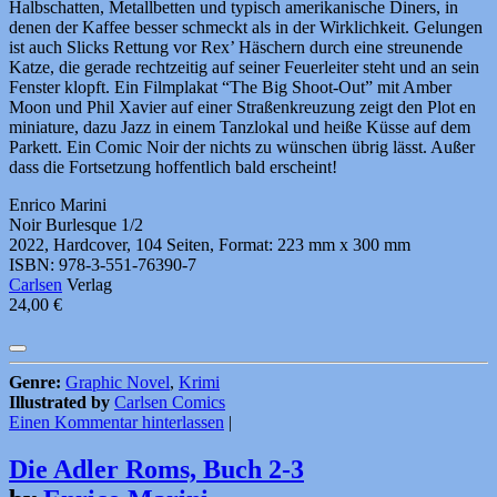
Halbschatten, Metallbetten und typisch amerikanische Diners, in
denen der Kaffee besser schmeckt als in der Wirklichkeit. Gelungen
ist auch Slicks Rettung vor Rex’ Häschern durch eine streunende
Katze, die gerade rechtzeitig auf seiner Feuerleiter steht und an sein
Fenster klopft. Ein Filmplakat “The Big Shoot-Out” mit Amber
Moon und Phil Xavier auf einer Straßenkreuzung zeigt den Plot en
miniature, dazu Jazz in einem Tanzlokal und heiße Küsse auf dem
Parkett. Ein Comic Noir der nichts zu wünschen übrig lässt. Außer
dass die Fortsetzung hoffentlich bald erscheint!
Enrico Marini
Noir Burlesque 1/2
2022, Hardcover, 104 Seiten, Format: 223 mm x 300 mm
ISBN: 978-3-551-76390-7
Carlsen
Verlag
24,00 €
Genre:
Graphic Novel
,
Krimi
Illustrated by
Carlsen Comics
Einen Kommentar hinterlassen
|
Die Adler Roms, Buch 2-3