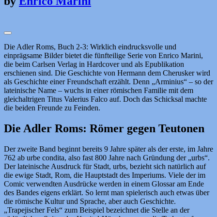
by
Enrico Marini
Die Adler Roms, Buch 2-3: Wirklich eindrucksvolle und
einprägsame Bilder bietet die fünfteilige Serie von Enrico Marini,
die beim Carlsen Verlag in Hardcover und als Epublikation
erschienen sind. Die Geschichte von Hermann dem Cherusker wird
als Geschichte einer Freundschaft erzählt. Denn „Arminius“ – so der
lateinische Name – wuchs in einer römischen Familie mit dem
gleichaltrigen Titus Valerius Falco auf. Doch das Schicksal machte
die beiden Freunde zu Feinden.
Die Adler Roms: Römer gegen Teutonen
Der zweite Band beginnt bereits 9 Jahre später als der erste, im Jahre
762 ab urbe condita, also fast 800 Jahre nach Gründung der „urbs“.
Der lateinische Ausdruck für Stadt, urbs, bezieht sich natürlich auf
die ewige Stadt, Rom, die Hauptstadt des Imperiums. Viele der im
Comic verwendten Ausdrücke werden in einem Glossar am Ende
des Bandes eigens erklärt. So lernt man spielerisch auch etwas über
die römische Kultur und Sprache, aber auch Geschichte.
„Trapejischer Fels“ zum Beispiel bezeichnet die Stelle an der