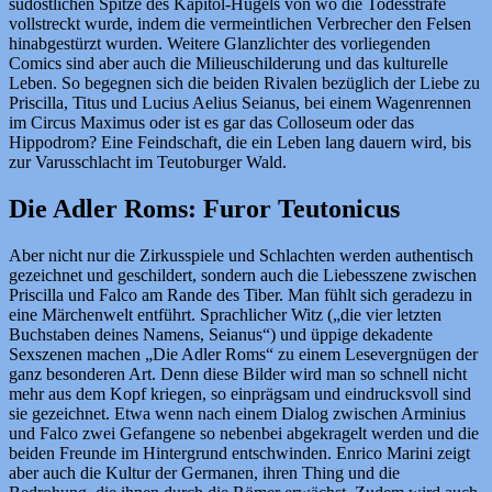
südöstlichen Spitze des Kapitol-Hügels von wo die Todesstrafe
vollstreckt wurde, indem die vermeintlichen Verbrecher den Felsen
hinabgestürzt wurden. Weitere Glanzlichter des vorliegenden
Comics sind aber auch die Milieuschilderung und das kulturelle
Leben. So begegnen sich die beiden Rivalen bezüglich der Liebe zu
Priscilla, Titus und Lucius Aelius Seianus, bei einem Wagenrennen
im Circus Maximus oder ist es gar das Colloseum oder das
Hippodrom? Eine Feindschaft, die ein Leben lang dauern wird, bis
zur Varusschlacht im Teutoburger Wald.
Die Adler Roms: Furor Teutonicus
Aber nicht nur die Zirkusspiele und Schlachten werden authentisch
gezeichnet und geschildert, sondern auch die Liebesszene zwischen
Priscilla und Falco am Rande des Tiber. Man fühlt sich geradezu in
eine Märchenwelt entführt. Sprachlicher Witz („die vier letzten
Buchstaben deines Namens, Seianus“) und üppige dekadente
Sexszenen machen „Die Adler Roms“ zu einem Lesevergnügen der
ganz besonderen Art. Denn diese Bilder wird man so schnell nicht
mehr aus dem Kopf kriegen, so einprägsam und eindrucksvoll sind
sie gezeichnet. Etwa wenn nach einem Dialog zwischen Arminius
und Falco zwei Gefangene so nebenbei abgekragelt werden und die
beiden Freunde im Hintergrund entschwinden. Enrico Marini zeigt
aber auch die Kultur der Germanen, ihren Thing und die