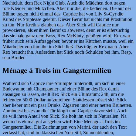
Nachtclub, dem Rex Night Club. Auch die Mädchen dort tragen
rote Kleider und Mützchen. Aber nur die, die bedienen. Die auf der
Bühne tragen nicht einmal das. Caprice hat von Lily St-Cyr die
Kunst des Striptease gelernt. Dieser Beruf hat nichts mit Prostitution
zu tun. Nur Kretins glauben das. Aber Slick will Caprice nur
provozieren, als er ihren Beruf so abwertet, denn er ist eifersüchtig
das sie bald ganz dem Boss, Rex McKinty, gehören wird. Rex war
früher auch sein Auftraggeber, bevor er ins Kittchen musste, weil ein
Mitarbeiter von ihm ihn im Stich ließ. Das trägt er Rex nach. Aber
Rex braucht ihn. Außerdem hat Slick noch Schulden bei ihm. Resp.
sein Bruder.
Ménage à Trois im Gangstermilieu
Während sich Caprice ihre Strümpfe runterrollt, um sich in einer
Badewanne mit Champagner auf einer Bühne des Rex damit
ansaugen zu lassen, stellt Rex Slick ein Ultimatum: 24h, um die
fehlenden 5000 Dollar aufzutreiben. Stattdessen tröstet sich Slick
aber lieber mit ein paar Drinks, Zigarren und einer netten Brünetten.
Zumindest bis es an die Tür klopft und Caprice davor steht. Auch
sie will ihren Anteil von Slick. Sie holt ihn sich in Naturalien. Na
wenn das einmal gut ausgehen wird! Eine Menage a Trois im
Gangstermilieu. Die Zeichnungen von Marini, der auch den Text
verfasst hat, sind im klassischen Noir Stil, Sonnenblenden,