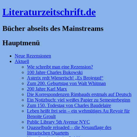
Literaturzeitschrift.de
Bücher abseits des Mainstreams
Hauptmenü
Zum
Neue Rezensionen
Inhalt
Aktuell
springen
Wie schreibt man eine Rezension?
100 Jahre Charles Bukowski
Asterix redt Wienerisch! „Es Brojeggd“
Zum 200. Geburtstag von Walt Whitman
200 Jahre Karl Marx
Die Korrespondenzen Rimbauds erstmals auf Deutsch
Ein Notizbuch: viel weißes Papier zu Semesterbeginn
Zum 150. Todestag von Charles Baudelaire
Leben heißt frei sein – ein wehmütiges Au Revoir für
Benoite Groult
Public Library 5th Avenue NYC
Quasselbude reloaded – die Neuauflage des
literarischen Quartetts