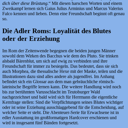
dich über diese Brüstung.
“ Mit diesen harschen Worten und einem
Zweikampf lernen sich Gaius Julius Arminius und Marcus Valerius
Falco kennen und lieben. Denn eine Freundschaft beginnt oft genau
so.
Die Adler Roms: Loyalität des Blutes
oder der Erziehung
Im Rom der Zeitenwende begegnen die beiden jungen Männer
sowohl dem Wirken des Bacchus wie dem des Pluto. Sie trinken
alsbald Bärenblut, um sich auf ewig zu verbinden und ihre
Freundschaft für immer zu besiegeln. Das bedeutet, dass sie sich
auch Morphea, die thessalische Hexe mit der Maske, teilen und die
Illustrationen dazu sind alles andere als jugendfrei. Im Anhang
befindet sich ein Glossar aus dem man gebräuchliche römisch-
lateinische Begriffe lernen kann. Die weitere Handlung wird noch
bis zur berühmten Varusschlacht im Teutoburger Wald
nachgezeichnet und bald wird sich für Herrmann die eigentliche
Kernfrage stellen: Sind die Verpflichtungen seines Blutes wichtiger
oder ist seine Erziehung ausschlaggebend für die
Entscheidung, auf
welcher Seite er steht. Die Abenteuer-Serie für Erwachsene ist in
edler Ausstattung im großformatigen Hardcover erschienen und
wird in insgesamt fünf Bänden fortgesetzt.