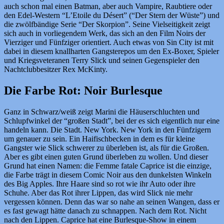
auch schon mal einen Batman, aber auch Vampire, Raubtiere oder
den Edel-Western “L’Etoile du Désert” (“Der Stern der Wüste”) und
die zwölfbändige Serie “Der Skorpion”. Seine Vielseitigkeit zeigt
sich auch in vorliegendem Werk, das sich an den Film Noirs der
Vierziger und Fünfziger orientiert. Auch etwas von Sin City ist mit
dabei in diesem knallharten Gangsterepos um den Ex-Boxer, Spieler
und Kriegsveteranen Terry Slick und seinen Gegenspieler den
Nachtclubbesitzer Rex McKinty.
Die Farbe Rot: Noir Burlesque
Ganz in Schwarz/weiß zeigt Marini die Häuserschluchten und
Schlupfwinkel der “großen Stadt”, bei der es sich eigentlich nur eine
handeln kann. Die Stadt. New York. New York in den Fünfzigern
um genauer zu sein. Ein Haifischbecken in dem es für kleine
Gangster wie Slick schwerer zu überleben ist, als für die Großen.
Aber es gibt einen guten Grund überleben zu wollen. Und dieser
Grund hat einen Namen: die Femme fatale Caprice ist die einzige,
die Farbe trägt in diesem Comic Noir aus den dunkelsten Winkeln
des Big Apples. Ihre Haare sind so rot wie ihr Auto oder ihre
Schuhe. Aber das Rot ihrer Lippen, das wird Slick nie mehr
vergessen können. Denn das war so nahe an seinen Wangen, dass er
es fast gewagt hätte danach zu schnappen. Nach dem Rot. Nicht
nach den Lippen. Caprice hat eine Burlesque-Show in einem