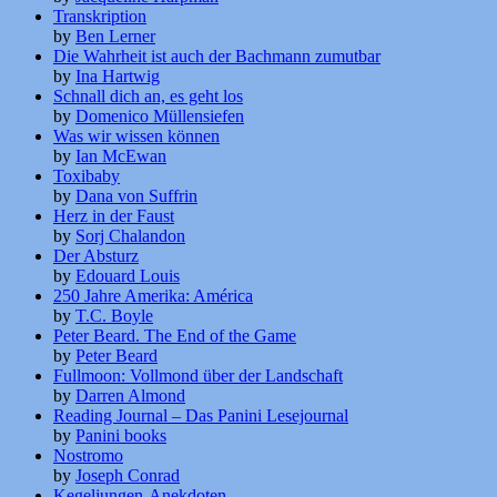
Transkription
by
Ben Lerner
Die Wahrheit ist auch der Bachmann zumutbar
by
Ina Hartwig
Schnall dich an, es geht los
by
Domenico Müllensiefen
Was wir wissen können
by
Ian McEwan
Toxibaby
by
Dana von Suffrin
Herz in der Faust
by
Sorj Chalandon
Der Absturz
by
Edouard Louis
250 Jahre Amerika: América
by
T.C. Boyle
Peter Beard. The End of the Game
by
Peter Beard
Fullmoon: Vollmond über der Landschaft
by
Darren Almond
Reading Journal – Das Panini Lesejournal
by
Panini books
Nostromo
by
Joseph Conrad
Kegeljungen-Anekdoten