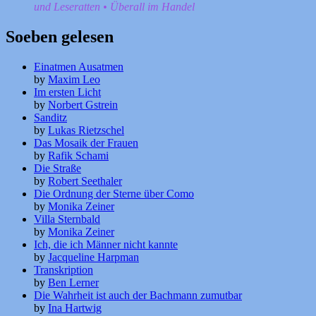
und Leseratten • Überall im Handel
Soeben gelesen
Einatmen Ausatmen
by
Maxim Leo
Im ersten Licht
by
Norbert Gstrein
Sanditz
by
Lukas Rietzschel
Das Mosaik der Frauen
by
Rafik Schami
Die Straße
by
Robert Seethaler
Die Ordnung der Sterne über Como
by
Monika Zeiner
Villa Sternbald
by
Monika Zeiner
Ich, die ich Männer nicht kannte
by
Jacqueline Harpman
Transkription
by
Ben Lerner
Die Wahrheit ist auch der Bachmann zumutbar
by
Ina Hartwig