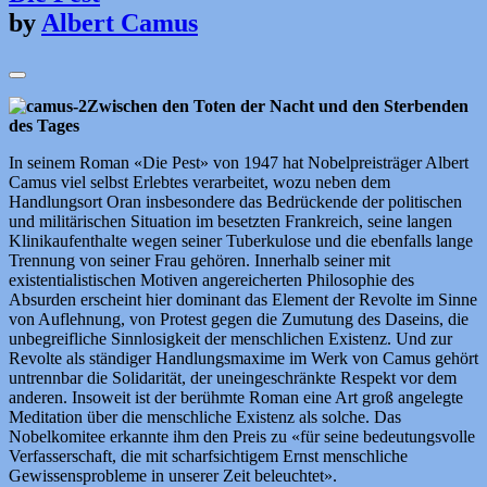
by
Albert Camus
Zwischen den Toten der Nacht und den Sterbenden
des Tages
In seinem Roman «Die Pest» von 1947 hat Nobelpreisträger Albert
Camus viel selbst Erlebtes verarbeitet, wozu neben dem
Handlungsort Oran insbesondere das Bedrückende der politischen
und militärischen Situation im besetzten Frankreich, seine langen
Klinikaufenthalte wegen seiner Tuberkulose und die ebenfalls lange
Trennung von seiner Frau gehören. Innerhalb seiner mit
existentialistischen Motiven angereicherten Philosophie des
Absurden erscheint hier dominant das Element der Revolte im Sinne
von Auflehnung, von Protest gegen die Zumutung des Daseins, die
unbegreifliche Sinnlosigkeit der menschlichen Existenz. Und zur
Revolte als ständiger Handlungsmaxime im Werk von Camus gehört
untrennbar die Solidarität, der uneingeschränkte Respekt vor dem
anderen. Insoweit ist der berühmte Roman eine Art groß angelegte
Meditation über die menschliche Existenz als solche. Das
Nobelkomitee erkannte ihm den Preis zu «für seine bedeutungsvolle
Verfasserschaft, die mit scharfsichtigem Ernst menschliche
Gewissensprobleme in unserer Zeit beleuchtet».