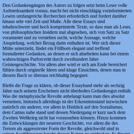
Den Gedankengängen des Autors zu folgen setzt beim Leser volle
Aufmerksamkeit voraus, macht bei nicht einschlägig vorinformierten
Lesern umfangreiche Recherchen erforderlich und fordert darüber
hinaus sehr viel Zeit und Muße. Alle diese Essays sind
inhaltsschwere und hoch komprimierte Texte, so dass man als Leser,
von philosophischen Insidern mal abgesehen, sich von Satz zu Satz
vorantastet und zu verstehen sucht, welche Aussage, welche
Anspielung, welcher Bezug darin enthalten ist. Wer sich dieser
Mühe unterzieht, findet ein Füllhorn elegant und treffend
formulierter Gedanken, an denen er sich abarbeiten kann bei einem
wahnwitzigen Parforceritt durch zweihundert Jahre
Geistesgeschichte. Vor allem aber wird er sich am Ende bereichert
fühlen durch originelle Ideen und kluge Einsichten, denen man in
diesem Buch so überaus reichhaltig begegnet.
Bleibt die Frage zu klären, ob dieser Essayband mehr als sechzig
Jahre nach seinem Erscheinen nicht überholtes Gedankengut enthält.
Was die metaphysische Revolte anbelangt kann man dies absolut
verneinen, historisch allerdings ist der Erkenntnisstand inzwischen
natürlich ein anderer, vor allem in Hinblick auf den Sozialismus,
dem Camus nahe stand und dessen Niedergang er kurz nach dem
Zweiten Weltkrieg nicht hat voraussehen können. Hinzu kommen
die Entwicklungen der neueren Geschichte, vor allem die des
Terrors als aggressivster Form der Revolte, gleichwohl sind in
seinen Ausführungen bereits dessen Keime zu entdecken. In diesem