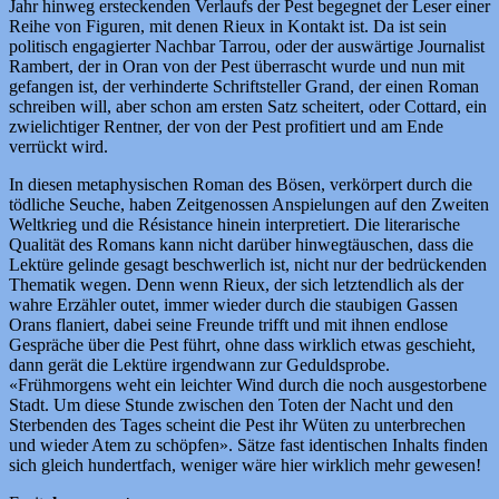
Jahr hinweg ersteckenden Verlaufs der Pest begegnet der Leser einer
Reihe von Figuren, mit denen Rieux in Kontakt ist. Da ist sein
politisch engagierter Nachbar Tarrou, oder der auswärtige Journalist
Rambert, der in Oran von der Pest überrascht wurde und nun mit
gefangen ist, der verhinderte Schriftsteller Grand, der einen Roman
schreiben will, aber schon am ersten Satz scheitert, oder Cottard, ein
zwielichtiger Rentner, der von der Pest profitiert und am Ende
verrückt wird.
In diesen metaphysischen Roman des Bösen, verkörpert durch die
tödliche Seuche, haben Zeitgenossen Anspielungen auf den Zweiten
Weltkrieg und die Résistance hinein interpretiert. Die literarische
Qualität des Romans kann nicht darüber hinwegtäuschen, dass die
Lektüre gelinde gesagt beschwerlich ist, nicht nur der bedrückenden
Thematik wegen. Denn wenn Rieux, der sich letztendlich als der
wahre Erzähler outet, immer wieder durch die staubigen Gassen
Orans flaniert, dabei seine Freunde trifft und mit ihnen endlose
Gespräche über die Pest führt, ohne dass wirklich etwas geschieht,
dann gerät die Lektüre irgendwann zur Geduldsprobe.
«Frühmorgens weht ein leichter Wind durch die noch ausgestorbene
Stadt. Um diese Stunde zwischen den Toten der Nacht und den
Sterbenden des Tages scheint die Pest ihr Wüten zu unterbrechen
und wieder Atem zu schöpfen». Sätze fast identischen Inhalts finden
sich gleich hundertfach, weniger wäre hier wirklich mehr gewesen!