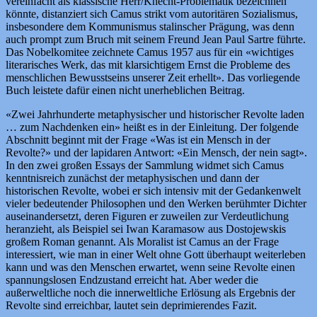
vereinfacht als klassische Herr/Knecht-Problematik bezeichnen
könnte, distanziert sich Camus strikt vom autoritären Sozialismus,
insbesondere dem Kommunismus stalinscher Prägung, was denn
auch prompt zum Bruch mit seinem Freund Jean Paul Sartre führte.
Das Nobelkomitee zeichnete Camus 1957 aus für ein «wichtiges
literarisches Werk, das mit klarsichtigem Ernst die Probleme des
menschlichen Bewusstseins unserer Zeit erhellt». Das vorliegende
Buch leistete dafür einen nicht unerheblichen Beitrag.
«Zwei Jahrhunderte metaphysischer und historischer Revolte laden
… zum Nachdenken ein» heißt es in der Einleitung. Der folgende
Abschnitt beginnt mit der Frage «Was ist ein Mensch in der
Revolte?» und der lapidaren Antwort: «Ein Mensch, der nein sagt».
In den zwei großen Essays der Sammlung widmet sich Camus
kenntnisreich zunächst der metaphysischen und dann der
historischen Revolte, wobei er sich intensiv mit der Gedankenwelt
vieler bedeutender Philosophen und den Werken berühmter Dichter
auseinandersetzt, deren Figuren er zuweilen zur Verdeutlichung
heranzieht, als Beispiel sei Iwan Karamasow aus Dostojewskis
großem Roman genannt. Als Moralist ist Camus an der Frage
interessiert, wie man in einer Welt ohne Gott überhaupt weiterleben
kann und was den Menschen erwartet, wenn seine Revolte einen
spannungslosen Endzustand erreicht hat. Aber weder die
außerweltliche noch die innerweltliche Erlösung als Ergebnis der
Revolte sind erreichbar, lautet sein deprimierendes Fazit.