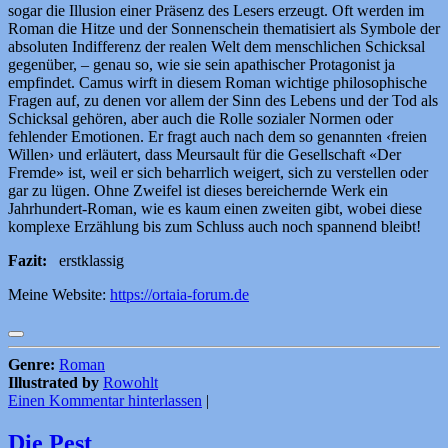
sogar die Illusion einer Präsenz des Lesers erzeugt. Oft werden im
Roman die Hitze und der Sonnenschein thematisiert als Symbole der
absoluten Indifferenz der realen Welt dem menschlichen Schicksal
gegenüber, – genau so, wie sie sein apathischer Protagonist ja
empfindet. Camus wirft in diesem Roman wichtige philosophische
Fragen auf, zu denen vor allem der Sinn des Lebens und der Tod als
Schicksal gehören, aber auch die Rolle sozialer Normen oder
fehlender Emotionen. Er fragt auch nach dem so genannten ‹freien
Willen› und erläutert, dass Meursault für die Gesellschaft «Der
Fremde» ist, weil er sich beharrlich weigert, sich zu verstellen oder
gar zu lügen. Ohne Zweifel ist dieses bereichernde Werk ein
Jahrhundert-Roman, wie es kaum einen zweiten gibt, wobei diese
komplexe Erzählung bis zum Schluss auch noch spannend bleibt!
Fazit:
erstklassig
Meine Website:
https://ortaia-forum.de
Genre:
Roman
Illustrated by
Rowohlt
Einen Kommentar hinterlassen
|
Die Pest