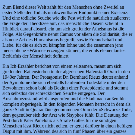
Zum Elend dieser Welt zählt für den Menschen ohne Zweifel an
erster Stelle der Tod als unabwendbarer Endpunkt seiner Existenz.
Und eine tödliche Seuche wie die Pest wirft da natürlich zuallererst
die Frage der Theodizee auf, das menschliche Dasein scheint in
Hinblick darauf absurd, ein um sich greifender Atheismus ist die
Folge. Als Gegenkräfte nennt Camus vor allem die Solidarität, die er
als neue Art des Humanismus begreift, sowie Freundschaft und
Liebe, für die es sich zu kämpfen lohne und die zusammen jene
menschliche «Wärme» erzeugen können, die er als elementarstes
Bedürfnis der Menschheit definiert.
Ein Ich-Erzähler berichtet von einem seltsamen, rasant um sich
greifenden Rattensterben in der algerischen Hafenstadt Oran in den
1940er Jahren. Der Protagonist Dr. Bernhard Rieux deutet anhand
der Symptome die sich ebenfalls häufenden Todesfälle unter den
Bewohnern schon bald als Beginn einer Pestepidemie und stemmt
sich selbstlos der schrecklichen Seuche entgegen. Der
Ausnahmezustand wird ausgerufen und die Stadt nach außen hin
komplett abgeriegelt. In den folgenden Monaten herrscht in dem als
ganze Stadt in Quarantäne genommenen Oran der «Schwarze Tod»,
dem gegenüber sich der Arzt wie Sisyphos fühlt. Die Deutung der
Pest durch Pater Paneloux als Strafe Gottes für die sündigen
Menschen lässt Rieux nicht gelten, er gerät darüber in einen heftigen
Disput mit ihm. Während des sich in fünf Phasen über ein ganzes