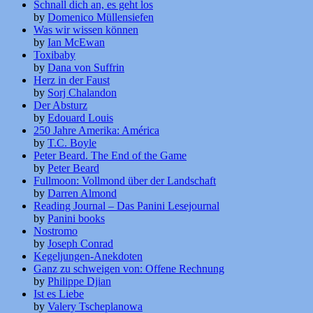
Schnall dich an, es geht los
by
Domenico Müllensiefen
Was wir wissen können
by
Ian McEwan
Toxibaby
by
Dana von Suffrin
Herz in der Faust
by
Sorj Chalandon
Der Absturz
by
Edouard Louis
250 Jahre Amerika: América
by
T.C. Boyle
Peter Beard. The End of the Game
by
Peter Beard
Fullmoon: Vollmond über der Landschaft
by
Darren Almond
Reading Journal – Das Panini Lesejournal
by
Panini books
Nostromo
by
Joseph Conrad
Kegeljungen-Anekdoten
Ganz zu schweigen von: Offene Rechnung
by
Philippe Djian
Ist es Liebe
by
Valery Tscheplanowa