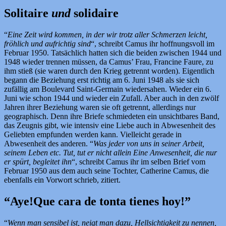
Solitaire
und
solidaire
“
Eine Zeit wird kommen, in der wir trotz aller Schmerzen leicht,
fröhlich und aufrichtig sind
“, schreibt Camus ihr hoffnungsvoll im
Februar 1950. Tatsächlich hatten sich die beiden zwischen 1944 und
1948 wieder trennen müssen, da Camus’ Frau, Francine Faure, zu
ihm stieß (sie waren durch den Krieg getrennt worden). Eigentlich
begann die Beziehung erst richtig am 6. Juni 1948 als sie sich
zufällig am Boulevard Saint-Germain wiedersahen. Wieder ein 6.
Juni wie schon 1944 und wieder ein Zufall. Aber auch in den zwölf
Jahren ihrer Beziehung waren sie oft getrennt, allerdings nur
geographisch. Denn ihre Briefe schmiedeten ein unsichtbares Band,
das Zeugnis gibt, wie intensiv eine Liebe auch in Abwesenheit des
Geliebten empfunden werden kann. Vielleicht gerade in
Abwesenheit des anderen. “
Was jeder von uns in seiner Arbeit,
seinem Leben etc. Tut, tut er nicht allein Eine Anwesenheit, die nur
er spürt, begleitet ihn
“, schreibt Camus ihr im selben Brief vom
Februar 1950 aus dem auch seine Tochter, Catherine Camus, die
ebenfalls ein Vorwort schrieb, zitiert.
“Aye!Que cara de tonta tienes hoy!”
“
Wenn man sensibel ist, neigt man dazu, Hellsichtigkeit zu nennen,