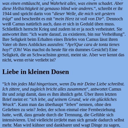
was einen enttäuscht, und Wahrheit alles, was einem schadet. Aber
diese Hellsichtigkeit ist genauso blind wie anderes.
“, schreibt er ihr
1944 und spricht darin von “
dieser Welle, die mich seit gestern
trägt
” und beschreibt es mit “
mein Herz ist voll von Dir
“. Dennoch
weiß Camus natürlich auch, dass er sich in Geduld üben muss.
Schließlich herrscht Krieg und zudem ist er ja noch verheiratet. Sie
antwortet ihm: “ich warte darauf, zu existieren, bin nur Verheißung”.
Ihre Seligkeit beim Erhalten eines Briefes von Camus lässt ihren
Vater ob ihres Anblickes ausrufen: “
Aye!Que cara de tonta tienes
hoy!
” (Oh! Was machst du heute für ein dummes Gesicht!) Eine
Seligkeit, die an Schwachsinn grenzt, meint sie. Aber wer kennt das
nicht, wenn er/sie verliebt ist?
Liebe in kleinen Dosen
“I
ch bin jedes Mal hingerissen, wenn Du mir Deine Liebe schreibst.
Ich zittere, und zugleich bricht alles zusammen
“, antwortet Camus
ihr und zeigt damit, dass es ihm ähnlich geht. Über ihren letzten
Brief meint er: “
ich lebe, auf seinem Grund, wie ein glückliches
Wrack
“. Kann man das überhaupt “
leben
” nennen, ohne den
Geliebten zu sein? Jeder, der schon einmal eine Fernbeziehung
hatte, weiß, dass gerade durch die Trennung, die Gefühle sich
intensivieren. Und vielleicht (er)lebt man sich gerade dadurch selbst
mehr. Man wird kühner und dankbarer und wagt Dinge zu sagen,