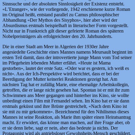
Sinnsuche und der absoluten Sinnlosigkeit der Existenz entsteht.
«L’Etranger», wie der vorliegende, 1942 erschienene kurze Roman
im Original heißt, entstand parallel zu Camus philosophischer
Abhandlung «Der Mythos des Sisyphos», hier aber wird der
Absurdismus erstmals beispielhaft in literarischer Form vorgestellt.
Nicht nur in Frankreich gilt dieser gefeierte Roman des späteren
Nobelpreisträgers als erfolgreichster den 20. Jahrhunderts.
Die in einer Stadt am Meer in Algerien der 1930er Jahre
angesiedelte Geschichte eines Mannes namens Meursault beginnt im
ersten Teil damit, dass der introvertierte junge Mann vom Tod seiner
im Pflegeheim lebenden Mutter erfährt. «Heute ist Mama
gestorben», lautet der erste Satz. «Oder war es gestern, ich weiß es
nicht». Aus der Ich-Perspektive wird berichtet, dass er bei der
Beerdigung der Mutter keinerlei Reaktionen gezeigt hat. Am
nächsten Tag hat er zufällig Marie, eine ehemalige Arbeitskollegin,
getroffen, die er lange nicht gesehen hat. Spontan ist er mit ihr zum
Schwimmen ans Meer gegangen und hinterher ins Kino, sie wollte
unbedingt einen Film mit Fernandel sehen. Im Kino hat er sie dann
erstmals geküsst und ihre Brüste gestreichelt, «Nach dem Kino ist
sie mit zu mir gekommen». Bezeichnend für den Nihilismus dieses
Mannes ist seine Reaktion, als Marie ihm später einen Heiratsantrag
macht. Er erwidert, das könne man machen, auf ihre Frage aber, ob
er sie denn liebe, sagt er nein, aber das bedeute ja nichts. Der
Protagonist wird als antriebsloser Gewohnheits-Mensch geschildert,