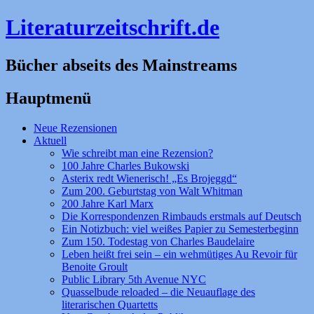
Literaturzeitschrift.de
Bücher abseits des Mainstreams
Hauptmenü
Zum
Neue Rezensionen
Inhalt
Aktuell
springen
Wie schreibt man eine Rezension?
100 Jahre Charles Bukowski
Asterix redt Wienerisch! „Es Brojeggd“
Zum 200. Geburtstag von Walt Whitman
200 Jahre Karl Marx
Die Korrespondenzen Rimbauds erstmals auf Deutsch
Ein Notizbuch: viel weißes Papier zu Semesterbeginn
Zum 150. Todestag von Charles Baudelaire
Leben heißt frei sein – ein wehmütiges Au Revoir für
Benoite Groult
Public Library 5th Avenue NYC
Quasselbude reloaded – die Neuauflage des
literarischen Quartetts