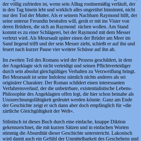
der völlig zufrieden ist, wenn sein Alltag routinemäßig verläuft, der
in den Tag hinein lebt und wirklich alles ungerührt hinnimmt, nicht
nur den Tod der Mutter. Als er seinem Nachbarn Raymond hilft, der
seine untreue Freundin bestrafen will, gerät er mit ins Visier von
deren Brüdern, die sich an Raymond rächen wollen. Am Stand
kommt es zu einer Schlägerei, bei der Raymond mit dem Messer
verletzt wird. Als Meursault später einen der Brüder am Meer im
Sand liegend trifft und der sein Messer zieht, schießt er auf ihn und
feuert nach kurzer Pause vier weitere Schüsse auf ihn ab.
Im zweiten Teil des Romans wird der Prozess geschildert, in dem
der Angeklagte sich nicht verteidigt und seinen Pflichtverteidiger
durch sein absolut gleichgültiges Verhalten zu Verzweiflung bringt.
Bei Meursault ist seine Indolenz nämlich nichts anderes als sei
originärer Charakter. Der Roman schildert einen interessanten
Verfahrensverlauf, der die unbeirrbare, existentialistische Lebens-
Philosophie des Angeklagten offen legt, die hier schon beinahe als
Unzurechnungsfähigkeit gedeutet werden könnte. Ganz am Ende
der Geschichte zeigt er sich dann aber doch empfänglich für «die
zärtliche Gleichgültigkeit der Welt».
Stilistisch ist dieses Buch durch eine einfache, knappe Diktion
gekennzeichnet, die mit kurzen Sätzen und in einfachen Worten
stimmig die Absurdität dieser Geschichte unterstreicht. Lakonisch
wird damit auch ein Gefühl der Unmittelbarkeit des Geschehens und