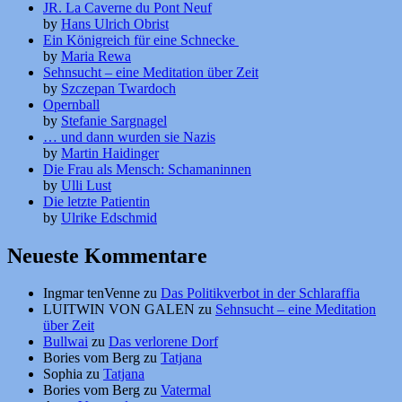
JR. La Caverne du Pont Neuf
by
Hans Ulrich Obrist
Ein Königreich für eine Schnecke
by
Maria Rewa
Sehnsucht – eine Meditation über Zeit
by
Szczepan Twardoch
Opernball
by
Stefanie Sargnagel
… und dann wurden sie Nazis
by
Martin Haidinger
Die Frau als Mensch: Schamaninnen
by
Ulli Lust
Die letzte Patientin
by
Ulrike Edschmid
Neueste Kommentare
Ingmar tenVenne
zu
Das Politikverbot in der Schlaraffia
LUITWIN VON GALEN
zu
Sehnsucht – eine Meditation
über Zeit
Bullwai
zu
Das verlorene Dorf
Bories vom Berg
zu
Tatjana
Sophia
zu
Tatjana
Bories vom Berg
zu
Vatermal