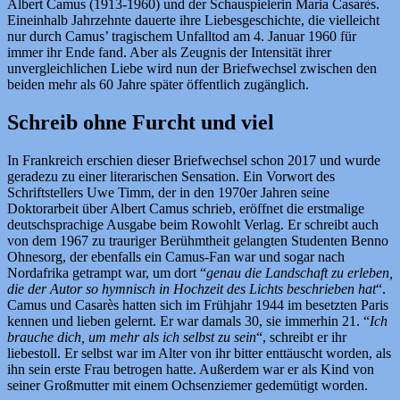
Albert Camus (1913-1960) und der Schauspielerin Maria Casarès.
Eineinhalb Jahrzehnte dauerte ihre Liebesgeschichte, die vielleicht
nur durch Camus’ tragischem Unfalltod am 4. Januar 1960 für
immer ihr Ende fand. Aber als Zeugnis der Intensität ihrer
unvergleichlichen Liebe wird nun der Briefwechsel zwischen den
beiden mehr als 60 Jahre später öffentlich zugänglich.
Schreib ohne Furcht und viel
In Frankreich erschien dieser Briefwechsel schon 2017 und wurde
geradezu zu einer literarischen Sensation. Ein Vorwort des
Schriftstellers Uwe Timm, der in den 1970er Jahren seine
Doktorarbeit über Albert Camus schrieb, eröffnet die erstmalige
deutschsprachige Ausgabe beim Rowohlt Verlag. Er schreibt auch
von dem 1967 zu trauriger Berühmtheit gelangten Studenten Benno
Ohnesorg, der ebenfalls ein Camus-Fan war und sogar nach
Nordafrika getrampt war, um dort “
genau die Landschaft zu erleben,
die der Autor so hymnisch in Hochzeit des Lichts beschrieben hat
“.
Camus und Casarès hatten sich im Frühjahr 1944 im besetzten Paris
kennen und lieben gelernt. Er war damals 30, sie immerhin 21. “
Ich
brauche dich, um mehr als ich selbst zu sein
“, schreibt er ihr
liebestoll. Er selbst war im Alter von ihr bitter enttäuscht worden, als
ihn sein erste Frau betrogen hatte. Außerdem war er als Kind von
seiner Großmutter mit einem Ochsenziemer gedemütigt worden.