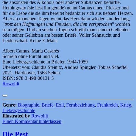
die ansonsten des Alkohols oder anderer Substanzen bedürfte.
Hemingway (sie liest ihn gerade) nennt Camus einen Trickser und
für die Liebe die sie ihm bereitet bedankt er sich aus tiefsten Herzen.
Aber an manchen Tagen weint das Herz dann wieder stundenlang,
“
trotz den Hoffnungen und Freuden, die ihm versprochen
” worden
sein mögen. Und an solchen Tagen schreibt man seinem Geliebten
oder seiner Geliebten am besten Briefe. Voller Sehnsucht und
Leidenschaft. Keine E-Mails.
Albert Camus, Maria Casarès
Schreib ohne Furcht und viel.
Eine Liebesgeschichte in Briefen 1944-1959
Übersetzt von: Claudia Steinitz, Andrea Spingler, Tobias Scheffel
2021, Hardcover, 1568 Seiten
ISBN: 978-3-498-00131-5
Rowohlt
Genre:
Biographie
,
Briefe
,
Exil
,
Fernbeziehung
,
Frankreich
,
Krieg
,
Liebesgeschichte
Illustrated by
Rowohlt
Einen Kommentar hinterlassen
|
Die Pest