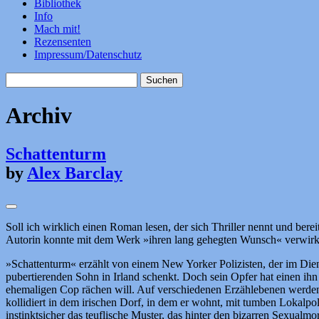
Bibliothek
Info
Mach mit!
Rezensenten
Impressum/Datenschutz
Suchen
nach:
Archiv
Schattenturm
by
Alex Barclay
Soll ich wirklich einen Roman lesen, der sich Thriller nennt und bere
Autorin konnte mit dem Werk »ihren lang gehegten Wunsch« verwirkli
»Schattenturm« erzählt von einem New Yorker Polizisten, der im Die
pubertierenden Sohn in Irland schenkt. Doch sein Opfer hat einen ihn
ehemaligen Cop rächen will. Auf verschiedenen Erzählebenen werden 
kollidiert in dem irischen Dorf, in dem er wohnt, mit tumben Lokalpol
instinktsicher das teuflische Muster, das hinter den bizarren Sexua