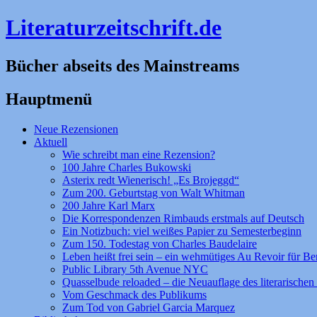
Literaturzeitschrift.de
Bücher abseits des Mainstreams
Hauptmenü
Zum
Neue Rezensionen
Inhalt
Aktuell
springen
Wie schreibt man eine Rezension?
100 Jahre Charles Bukowski
Asterix redt Wienerisch! „Es Brojeggd“
Zum 200. Geburtstag von Walt Whitman
200 Jahre Karl Marx
Die Korrespondenzen Rimbauds erstmals auf Deutsch
Ein Notizbuch: viel weißes Papier zu Semesterbeginn
Zum 150. Todestag von Charles Baudelaire
Leben heißt frei sein – ein wehmütiges Au Revoir für Be
Public Library 5th Avenue NYC
Quasselbude reloaded – die Neuauflage des literarischen 
Vom Geschmack des Publikums
Zum Tod von Gabriel Garcia Marquez