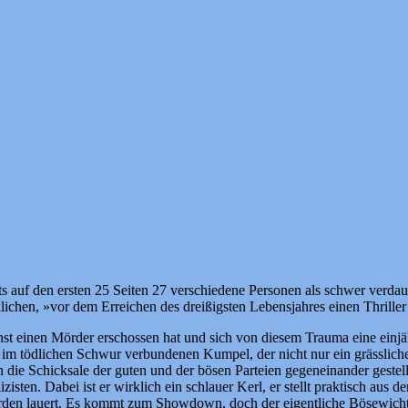
its auf den ersten 25 Seiten 27 verschiedene Personen als schwer verdau
chen, »vor dem Erreichen des dreißigsten Lebensjahres einen Thriller
nst einen Mörder erschossen hat und sich von diesem Trauma eine einjä
 im tödlichen Schwur verbundenen Kumpel, der nicht nur ein grässlicher
die Schicksale der guten und der bösen Parteien gegeneinander gestel
izisten. Dabei ist er wirklich ein schlauer Kerl, er stellt praktisch a
lmorden lauert. Es kommt zum Showdown, doch der eigentliche Bösewicht