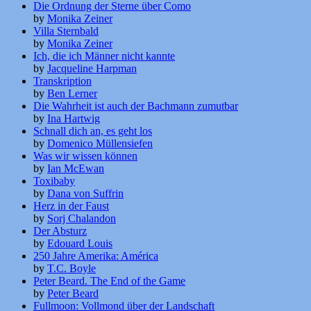
Die Ordnung der Sterne über Como
by
Monika Zeiner
Villa Sternbald
by
Monika Zeiner
Ich, die ich Männer nicht kannte
by
Jacqueline Harpman
Transkription
by
Ben Lerner
Die Wahrheit ist auch der Bachmann zumutbar
by
Ina Hartwig
Schnall dich an, es geht los
by
Domenico Müllensiefen
Was wir wissen können
by
Ian McEwan
Toxibaby
by
Dana von Suffrin
Herz in der Faust
by
Sorj Chalandon
Der Absturz
by
Edouard Louis
250 Jahre Amerika: América
by
T.C. Boyle
Peter Beard. The End of the Game
by
Peter Beard
Fullmoon: Vollmond über der Landschaft