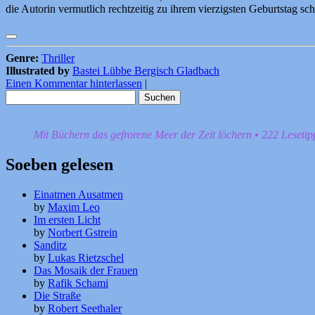
die Autorin vermutlich rechtzeitig zu ihrem vierzigsten Geburtstag sc
Genre:
Thriller
Illustrated by
Bastei Lübbe Bergisch Gladbach
Einen Kommentar hinterlassen
|
Suchen
nach:
Mit Büchern das gefrorene Meer der Zeit löchern • 222 Leseti
Soeben gelesen
Einatmen Ausatmen
by
Maxim Leo
Im ersten Licht
by
Norbert Gstrein
Sanditz
by
Lukas Rietzschel
Das Mosaik der Frauen
by
Rafik Schami
Die Straße
by
Robert Seethaler