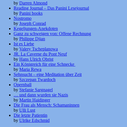
by
Darren Almond
Reading Journal – Das Panini Lesejournal
by
Panini books
Nostromo
by
Joseph Conrad
Kegeljungen-Anekdoten
Ganz zu schweigen von: Offene Rechnung
by
Philippe Djian
Ist es Liebe
by
Valery Tscheplanowa
JR. La Caverne du Pont Neuf
by
Hans Ulrich Obrist
Ein Königreich für eine Schnecke
by
Maria Rewa
Sehnsucht – eine Meditation über Zeit
by
Szczepan Twardoch
Opernball
by
Stefanie Sargnagel
… und dann wurden sie Nazis
by
Martin Haidinger
Die Frau als Mensch: Schamaninnen
by
Ulli Lust
Die letzte Patientin
by
Ulrike Edschmid