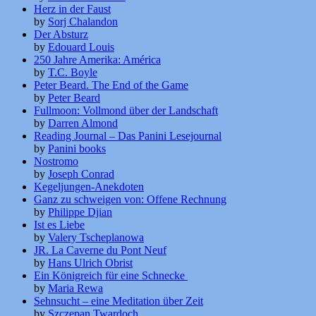
Herz in der Faust
by
Sorj Chalandon
Der Absturz
by
Edouard Louis
250 Jahre Amerika: América
by
T.C. Boyle
Peter Beard. The End of the Game
by
Peter Beard
Fullmoon: Vollmond über der Landschaft
by
Darren Almond
Reading Journal – Das Panini Lesejournal
by
Panini books
Nostromo
by
Joseph Conrad
Kegeljungen-Anekdoten
Ganz zu schweigen von: Offene Rechnung
by
Philippe Djian
Ist es Liebe
by
Valery Tscheplanowa
JR. La Caverne du Pont Neuf
by
Hans Ulrich Obrist
Ein Königreich für eine Schnecke
by
Maria Rewa
Sehnsucht – eine Meditation über Zeit
by
Szczepan Twardoch