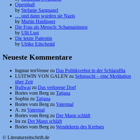
Opernball
by
Stefanie Sargnagel
… und dann wurden sie Nazis
by
Martin Haidinger
Die Frau als Mensch: Schamaninnen
by
Ulli Lust
Die letzte Patientin
by
Ulrike Edschmid
Neueste Kommentare
Ingmar tenVenne
zu
Das Politikverbot in der Schlaraffia
LUITWIN VON GALEN
zu
Sehnsucht – eine Meditation
über Zeit
Bullwai
zu
Das verlorene Dorf
Bories vom Berg
zu
Tatjana
Sophia
zu
Tatjana
Bories vom Berg
zu
Vatermal
A.
zu
Vatermal
Bories vom Berg
zu
Der Mann schläft
Ira
zu
Der Mann schläft
Bories vom Berg
zu
Wendekreis des Krebses
© Literaturzeitschrift.de