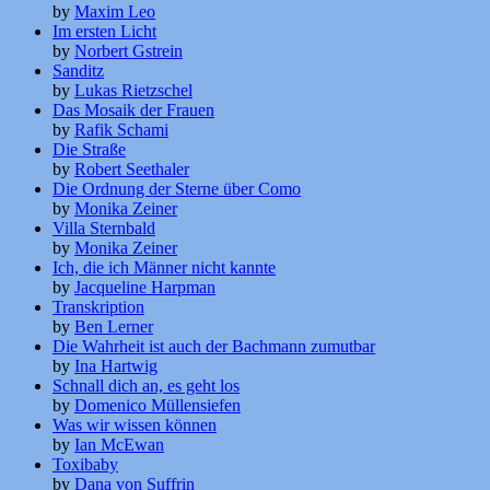
by
Maxim Leo
Im ersten Licht
by
Norbert Gstrein
Sanditz
by
Lukas Rietzschel
Das Mosaik der Frauen
by
Rafik Schami
Die Straße
by
Robert Seethaler
Die Ordnung der Sterne über Como
by
Monika Zeiner
Villa Sternbald
by
Monika Zeiner
Ich, die ich Männer nicht kannte
by
Jacqueline Harpman
Transkription
by
Ben Lerner
Die Wahrheit ist auch der Bachmann zumutbar
by
Ina Hartwig
Schnall dich an, es geht los
by
Domenico Müllensiefen
Was wir wissen können
by
Ian McEwan
Toxibaby
by
Dana von Suffrin