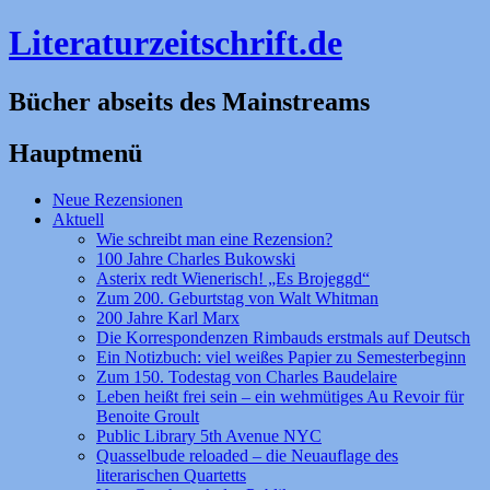
Literaturzeitschrift.de
Bücher abseits des Mainstreams
Hauptmenü
Zum
Neue Rezensionen
Inhalt
Aktuell
springen
Wie schreibt man eine Rezension?
100 Jahre Charles Bukowski
Asterix redt Wienerisch! „Es Brojeggd“
Zum 200. Geburtstag von Walt Whitman
200 Jahre Karl Marx
Die Korrespondenzen Rimbauds erstmals auf Deutsch
Ein Notizbuch: viel weißes Papier zu Semesterbeginn
Zum 150. Todestag von Charles Baudelaire
Leben heißt frei sein – ein wehmütiges Au Revoir für
Benoite Groult
Public Library 5th Avenue NYC
Quasselbude reloaded – die Neuauflage des
literarischen Quartetts