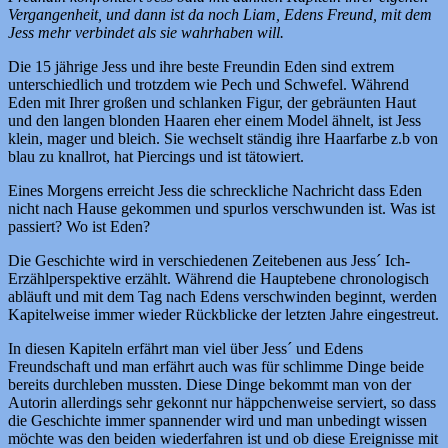
Vergangenheit, und dann ist da noch Liam, Edens Freund, mit dem
Jess mehr verbindet als sie wahrhaben will.
Die 15 jährige Jess und ihre beste Freundin Eden sind extrem
unterschiedlich und trotzdem wie Pech und Schwefel. Während
Eden mit Ihrer großen und schlanken Figur, der gebräunten Haut
und den langen blonden Haaren eher einem Model ähnelt, ist Jess
klein, mager und bleich. Sie wechselt ständig ihre Haarfarbe z.b von
blau zu knallrot, hat Piercings und ist tätowiert.
Eines Morgens erreicht Jess die schreckliche Nachricht dass Eden
nicht nach Hause gekommen und spurlos verschwunden ist. Was ist
passiert? Wo ist Eden?
Die Geschichte wird in verschiedenen Zeitebenen aus Jess´ Ich-
Erzählperspektive erzählt. Während die Hauptebene chronologisch
abläuft und mit dem Tag nach Edens verschwinden beginnt, werden
Kapitelweise immer wieder Rückblicke der letzten Jahre eingestreut.
In diesen Kapiteln erfährt man viel über Jess´ und Edens
Freundschaft und man erfährt auch was für schlimme Dinge beide
bereits durchleben mussten. Diese Dinge bekommt man von der
Autorin allerdings sehr gekonnt nur häppchenweise serviert, so dass
die Geschichte immer spannender wird und man unbedingt wissen
möchte was den beiden wiederfahren ist und ob diese Ereignisse mit