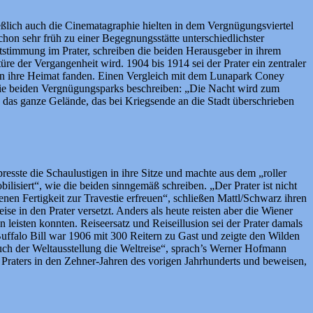
lich auch die Cinematagraphie hielten in dem Vergnügungsviertel
chon sehr früh zu einer Begegnungsstätte unterschiedlichster
tstimmung im Prater, schreiben die beiden Herausgeber in ihrem
üre der Vergangenheit wird. 1904 bis 1914 sei der Prater ein zentraler
zen ihre Heimat fanden. Einen Vergleich mit dem Lunapark Coney
die beiden Vergnügungsparks beschreiben: „Die Nacht wird zum
18 das ganze Gelände, das bei Kriegsende an die Stadt überschrieben
sste die Schaulustigen in ihre Sitze und machte aus dem „roller
lisiert“, wie die beiden sinngemäß schreiben. „Der Prater ist nicht
enen Fertigkeit zur Travestie erfreuen“, schließen Mattl/Schwarz ihren
e in den Prater versetzt. Anders als heute reisten aber die Wiener
n leisten konnten. Reiseersatz und Reiseillusion sei der Prater damals
uffalo Bill war 1906 mit 300 Reitern zu Gast und zeigte den Wilden
uch der Weltausstellung die Weltreise“, sprach’s Werner Hofmann
 Praters in den Zehner-Jahren des vorigen Jahrhunderts und beweisen,