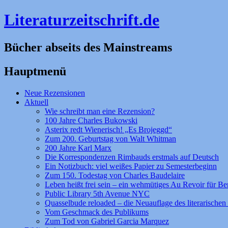
Literaturzeitschrift.de
Bücher abseits des Mainstreams
Hauptmenü
Zum
Neue Rezensionen
Inhalt
Aktuell
springen
Wie schreibt man eine Rezension?
100 Jahre Charles Bukowski
Asterix redt Wienerisch! „Es Brojeggd“
Zum 200. Geburtstag von Walt Whitman
200 Jahre Karl Marx
Die Korrespondenzen Rimbauds erstmals auf Deutsch
Ein Notizbuch: viel weißes Papier zu Semesterbeginn
Zum 150. Todestag von Charles Baudelaire
Leben heißt frei sein – ein wehmütiges Au Revoir für Be
Public Library 5th Avenue NYC
Quasselbude reloaded – die Neuauflage des literarischen 
Vom Geschmack des Publikums
Zum Tod von Gabriel Garcia Marquez