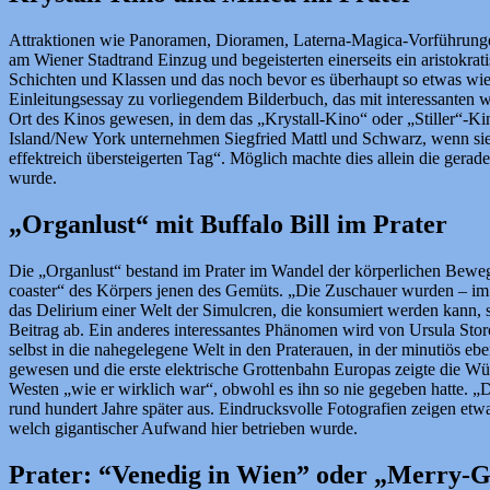
Attraktionen wie Panoramen, Dioramen, Laterna-Magica-Vorführungen
am Wiener Stadtrand Einzug und begeisterten einerseits ein aristokrat
Schichten und Klassen und das noch bevor es überhaupt so etwas wie 
Einleitungsessay zu vorliegendem Bilderbuch, das mit interessanten wi
Ort des Kinos gewesen, in dem das „Krystall-Kino“ oder „Stiller“-K
Island/New York unternehmen Siegfried Mattl und Schwarz, wenn sie
effektreich übersteigerten Tag“. Möglich machte dies allein die gerad
wurde.
„Organlust“ mit Buffalo Bill im Prater
Die „Organlust“ bestand im Prater im Wandel der körperlichen Beweg
coaster“ des Körpers jenen des Gemüts. „Die Zuschauer wurden – im Kin
das Delirium einer Welt der Simulcren, die konsumiert werden kann, so
Beitrag ab. Ein anderes interessantes Phänomen wird von Ursula Storc
selbst in die nahegelegene Welt in den Praterauen, in der minutiös ebe
gewesen und die erste elektrische Grottenbahn Europas zeigte die Wü
Westen „wie er wirklich war“, obwohl es ihn so nie gegeben hatte. 
rund hundert Jahre später aus. Eindrucksvolle Fotografien zeigen et
welch gigantischer Aufwand hier betrieben wurde.
Prater: “Venedig in Wien” oder „Merry-