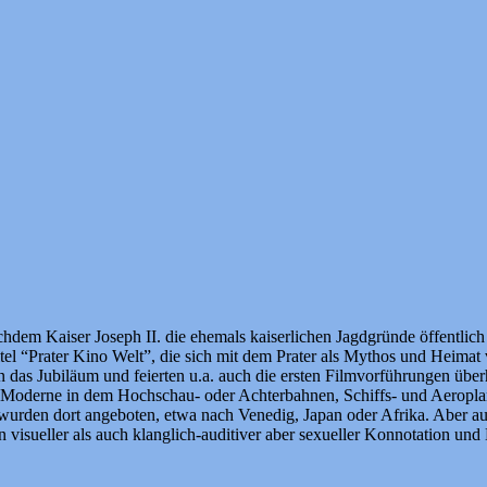
achdem Kaiser Joseph II. die ehemals kaiserlichen Jagdgründe öffentli
itel “Prater Kino Welt”, die sich mit dem Prater als Mythos und Heimat 
en das Jubiläum und feierten u.a. auch die ersten Filmvorführungen übe
der Moderne in dem Hochschau- oder Achterbahnen, Schiffs- und Aeropl
den dort angeboten, etwa nach Venedig, Japan oder Afrika. Aber auch d
 visueller als auch klanglich-auditiver aber sexueller Konnotation und