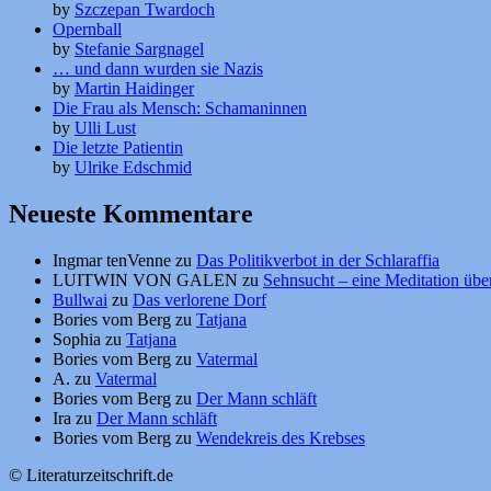
by
Szczepan Twardoch
Opernball
by
Stefanie Sargnagel
… und dann wurden sie Nazis
by
Martin Haidinger
Die Frau als Mensch: Schamaninnen
by
Ulli Lust
Die letzte Patientin
by
Ulrike Edschmid
Neueste Kommentare
Ingmar tenVenne
zu
Das Politikverbot in der Schlaraffia
LUITWIN VON GALEN
zu
Sehnsucht – eine Meditation über
Bullwai
zu
Das verlorene Dorf
Bories vom Berg
zu
Tatjana
Sophia
zu
Tatjana
Bories vom Berg
zu
Vatermal
A.
zu
Vatermal
Bories vom Berg
zu
Der Mann schläft
Ira
zu
Der Mann schläft
Bories vom Berg
zu
Wendekreis des Krebses
© Literaturzeitschrift.de