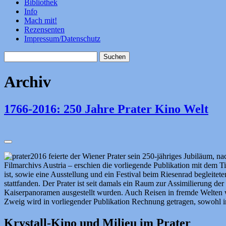
Bibliothek
Info
Mach mit!
Rezensenten
Impressum/Datenschutz
Suchen
nach:
Archiv
1766-2016: 250 Jahre Prater Kino Welt
2016 feierte der Wiener Prater sein 250-jähriges Jubiläum, n
Filmarchivs Austria – erschien die vorliegende Publikation mit dem T
ist, sowie eine Ausstellung und ein Festival beim Riesenrad begleitet
stattfanden. Der Prater ist seit damals ein Raum zur Assimilierung 
Kaiserpanoramen ausgestellt wurden. Auch Reisen in fremde Welten wur
Zweig wird in vorliegender Publikation Rechnung getragen, sowohl in
Krystall-Kino und Milieu im Prater