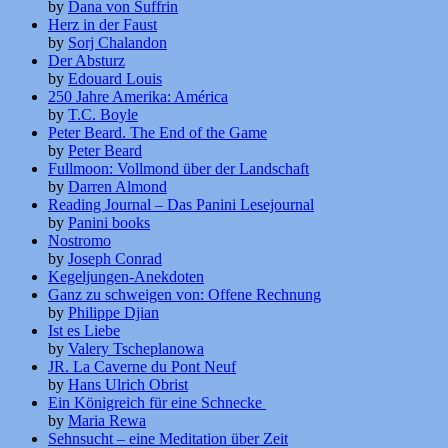
by
Dana von Suffrin
Herz in der Faust
by
Sorj Chalandon
Der Absturz
by
Edouard Louis
250 Jahre Amerika: América
by
T.C. Boyle
Peter Beard. The End of the Game
by
Peter Beard
Fullmoon: Vollmond über der Landschaft
by
Darren Almond
Reading Journal – Das Panini Lesejournal
by
Panini books
Nostromo
by
Joseph Conrad
Kegeljungen-Anekdoten
Ganz zu schweigen von: Offene Rechnung
by
Philippe Djian
Ist es Liebe
by
Valery Tscheplanowa
JR. La Caverne du Pont Neuf
by
Hans Ulrich Obrist
Ein Königreich für eine Schnecke
by
Maria Rewa
Sehnsucht – eine Meditation über Zeit