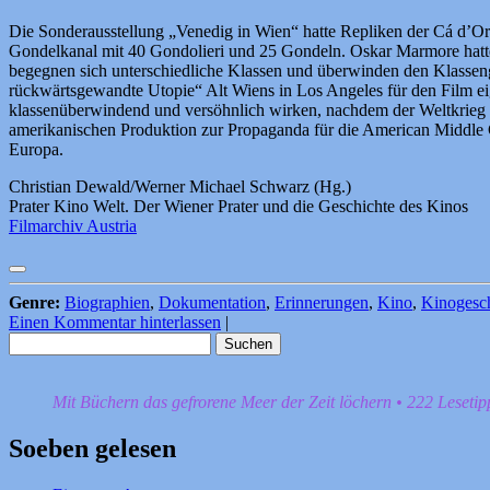
Die Sonderausstellung „Venedig in Wien“ hatte Repliken der Cá d’Or
Gondelkanal mit 40 Gondolieri und 25 Gondeln. Oskar Marmore hatte
begegnen sich unterschiedliche Klassen und überwinden den Klassen
rückwärtsgewandte Utopie“ Alt Wiens in Los Angeles für den Film ei
klassenüberwindend und versöhnlich wirken, nachdem der Weltkrieg a
amerikanischen Produktion zur Propaganda für die American Middle Clas
Europa.
Christian Dewald/Werner Michael Schwarz (Hg.)
Prater Kino Welt. Der Wiener Prater und die Geschichte des Kinos
Filmarchiv Austria
Genre:
Biographien
,
Dokumentation
,
Erinnerungen
,
Kino
,
Kinogesch
Einen Kommentar hinterlassen
|
Suchen
nach:
Mit Büchern das gefrorene Meer der Zeit löchern • 222 Leseti
Soeben gelesen