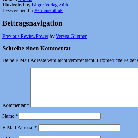
Illustrated by
Bilger Verlag Zürich
Lesezeichen für
Permanentlink
.
Beitragsnavigation
Previous Review
Power
by
Verena Güntner
Schreibe einen Kommentar
Deine E-Mail-Adresse wird nicht veröffentlicht.
Erforderliche Felder 
Kommentar
*
Name
*
E-Mail-Adresse
*