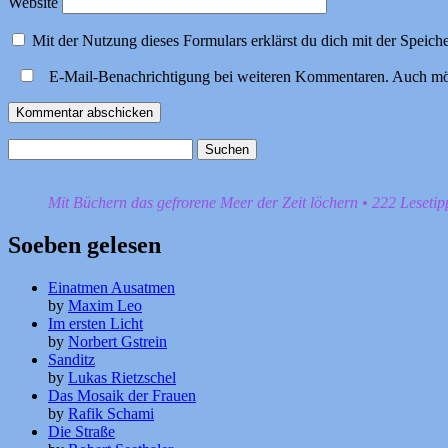
Website
Mit der Nutzung dieses Formulars erklärst du dich mit der Speic
E-Mail-Benachrichtigung bei weiteren Kommentaren. Auch mö
Suchen
nach:
Mit Büchern das gefrorene Meer der Zeit löchern • 222 Leseti
Soeben gelesen
Einatmen Ausatmen
by
Maxim Leo
Im ersten Licht
by
Norbert Gstrein
Sanditz
by
Lukas Rietzschel
Das Mosaik der Frauen
by
Rafik Schami
Die Straße