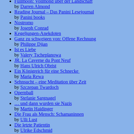
Fullmoon: Vollmond über der Landschaft
by
Darren Almond
Reading Journal – Das Panini Lesejournal
by
Panini books
Nostromo
by
Joseph Conrad
Kegeljungen-Anekdoten
Ganz zu schweigen von: Offene Rechnung
by
Philippe Djian
Ist es Liebe
by
Valery Tscheplanowa
JR. La Caverne du Pont Neuf
by
Hans Ulrich Obrist
Ein Königreich für eine Schnecke
by
Maria Rewa
Sehnsucht – eine Meditation über Zeit
by
Szczepan Twardoch
Opernball
by
Stefanie Sargnagel
… und dann wurden sie Nazis
by
Martin Haidinger
Die Frau als Mensch: Schamaninnen
by
Ulli Lust
Die letzte Patientin
by
Ulrike Edschmid