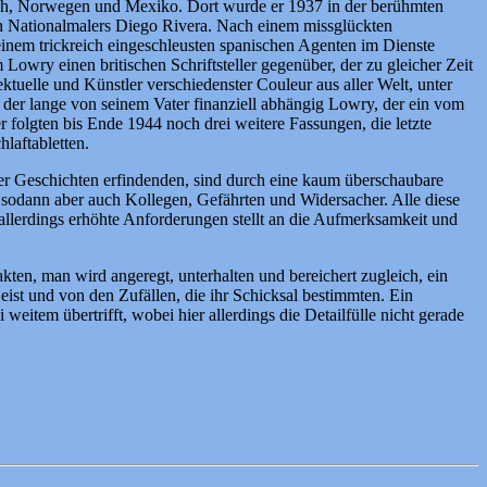
reich, Norwegen und Mexiko. Dort wurde er 1937 in der berühmten
n Nationalmalers Diego Rivera. Nach einem missglückten
inem trickreich eingeschleusten spanischen Agenten im Dienste
owry einen britischen Schriftsteller gegenüber, der zu gleicher Zeit
ktuelle und Künstler verschiedenster Couleur aus aller Welt, unter
der lange von seinem Vater finanziell abhängig Lowry, der ein vom
 folgten bis Ende 1944 noch drei weitere Fassungen, die letzte
laftabletten.
der Geschichten erfindenden, sind durch eine kaum überschaubare
sodann aber auch Kollegen, Gefährten und Widersacher. Alle diese
 allerdings erhöhte Anforderungen stellt an die Aufmerksamkeit und
en, man wird angeregt, unterhalten und bereichert zugleich, ein
eist und von den Zufällen, die ihr Schicksal bestimmten. Ein
eitem übertrifft, wobei hier allerdings die Detailfülle nicht gerade