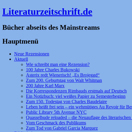
Literaturzeitschrift.de
Bücher abseits des Mainstreams
Hauptmenü
Zum
Neue Rezensionen
Inhalt
Aktuell
springen
Wie schreibt man eine Rezension?
100 Jahre Charles Bukowski
Asterix redt Wienerisch! „Es Brojeggd“
Zum 200. Geburtstag von Walt Whitman
200 Jahre Karl Marx
Die Korrespondenzen Rimbauds erstmals auf Deutsch
Ein Notizbuch: viel weißes Papier zu Semesterbeginn
Zum 150. Todestag von Charles Baudelaire
Leben heißt frei sein – ein wehmütiges Au Revoir für Be
Public Library 5th Avenue NYC
Quasselbude reloaded – die Neuauflage des literarischen 
Vom Geschmack des Publikums
Zum Tod von Gabriel Garcia Marquez