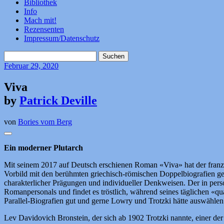
Bibliothek
Info
Mach mit!
Rezensenten
Impressum/Datenschutz
Suchen
nach:
Februar
29, 2020
Viva
by
Patrick Deville
von
Bories vom Berg
Ein moderner Plutarch
Mit seinem 2017 auf Deutsch erschienen Roman «Viva» hat der französ
Vorbild mit den berühmten griechisch-römischen Doppelbiografien ge
charakterlicher Prägungen und individueller Denkweisen. Der in perso
Romanpersonals und findet es tröstlich, während seines täglichen «q
Parallel-Biografien gut und gerne Lowry und Trotzki hätte auswählen 
Lev Davidovich Bronstein, der sich ab 1902 Trotzki nannte, einer 