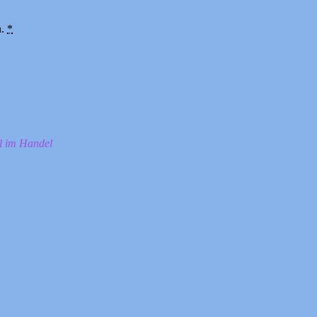
n.
*
ll im Handel