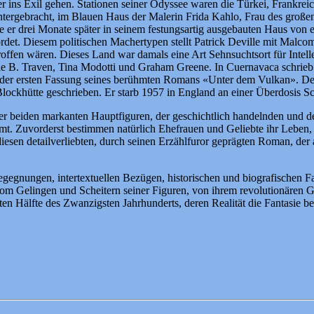
päter ins Exil gehen. Stationen seiner Odyssee waren die Türkei, Frank
ergebracht, im Blauen Haus der Malerin Frida Kahlo, Frau des große
r drei Monate später in seinem festungsartig ausgebauten Haus von e
et. Diesem politischen Machertypen stellt Patrick Deville mit Malcom L
offen wären. Dieses Land war damals eine Art Sehnsuchtsort für Intelle
e B. Traven, Tina Modotti und Graham Greene. In Cuernavaca schrieb 
an der ersten Fassung seines berühmten Romans «Unter dem Vulkan». Der
ockhütte geschrieben. Er starb 1957 in England an einer Überdosis Sch
eser beiden markanten Hauptfiguren, der geschichtlich handelnden und 
t. Zuvorderst bestimmen natürlich Ehefrauen und Geliebte ihr Leben, 
diesen detailverliebten, durch seinen Erzählfuror geprägten Roman, der
nungen, intertextuellen Bezügen, historischen und biografischen Fakt
 vom Gelingen und Scheitern seiner Figuren, von ihrem revolutionären G
 Hälfte des Zwanzigsten Jahrhunderts, deren Realität die Fantasie bei w