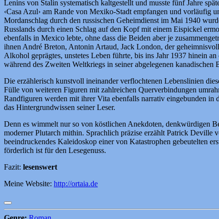
Lenins von Stalin systematisch kaltgestellt und musste fünf Jahre s
‹Casa Azul› am Rande von Mexiko-Stadt empfangen und vorläufig unt
Mordanschlag durch den russischen Geheimdienst im Mai 1940 wurde e
Russlands durch einen Schlag auf den Kopf mit einem Eispickel ermord
ebenfalls in Mexico lebte, ohne dass die Beiden aber je zusammengetr
ihnen André Breton, Antonin Artaud, Jack London, der geheimnisvoll
Alkohol geprägtes, unstetes Leben führte, bis ins Jahr 1937 hinein 
während des Zweiten Weltkriegs in seiner abgelegenen kanadischen Bl
Die erzählerisch kunstvoll ineinander verflochtenen Lebenslinien di
Fülle von weiteren Figuren mit zahlreichen Querverbindungen umrahm
Randfiguren werden mit ihrer Vita ebenfalls narrativ eingebunden in 
das Hintergrundwissen seiner Leser.
Denn es wimmelt nur so von köstlichen Anekdoten, denkwürdigen Begeg
moderner Plutarch mithin. Sprachlich präzise erzählt Patrick Deville
beeindruckendes Kaleidoskop einer von Katastrophen gebeutelten ersten
förderlich ist für den Lesegenuss.
Fazit:
lesenswert
Meine Website:
http://ortaia.de
Genre:
Roman