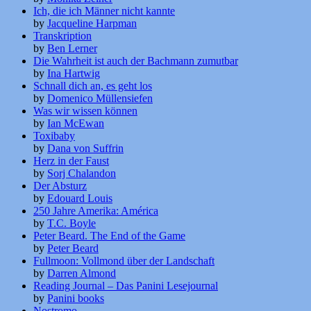
Ich, die ich Männer nicht kannte
by
Jacqueline Harpman
Transkription
by
Ben Lerner
Die Wahrheit ist auch der Bachmann zumutbar
by
Ina Hartwig
Schnall dich an, es geht los
by
Domenico Müllensiefen
Was wir wissen können
by
Ian McEwan
Toxibaby
by
Dana von Suffrin
Herz in der Faust
by
Sorj Chalandon
Der Absturz
by
Edouard Louis
250 Jahre Amerika: América
by
T.C. Boyle
Peter Beard. The End of the Game
by
Peter Beard
Fullmoon: Vollmond über der Landschaft
by
Darren Almond
Reading Journal – Das Panini Lesejournal
by
Panini books
Nostromo