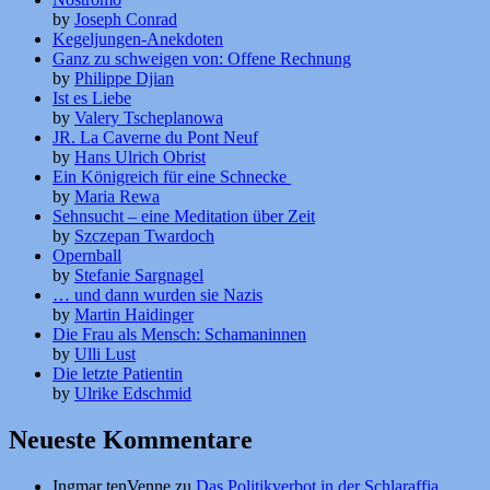
by
Joseph Conrad
Kegeljungen-Anekdoten
Ganz zu schweigen von: Offene Rechnung
by
Philippe Djian
Ist es Liebe
by
Valery Tscheplanowa
JR. La Caverne du Pont Neuf
by
Hans Ulrich Obrist
Ein Königreich für eine Schnecke
by
Maria Rewa
Sehnsucht – eine Meditation über Zeit
by
Szczepan Twardoch
Opernball
by
Stefanie Sargnagel
… und dann wurden sie Nazis
by
Martin Haidinger
Die Frau als Mensch: Schamaninnen
by
Ulli Lust
Die letzte Patientin
by
Ulrike Edschmid
Neueste Kommentare
Ingmar tenVenne
zu
Das Politikverbot in der Schlaraffia