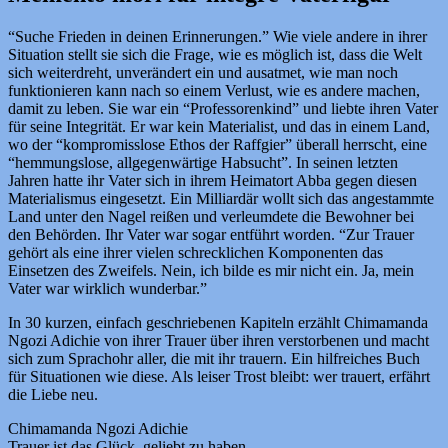
“Suche Frieden in deinen Erinnerungen.” Wie viele andere in ihrer
Situation stellt sie sich die Frage, wie es möglich ist, dass die Welt
sich weiterdreht, unverändert ein und ausatmet, wie man noch
funktionieren kann nach so einem Verlust, wie es andere machen,
damit zu leben. Sie war ein “Professorenkind” und liebte ihren Vater
für seine Integrität. Er war kein Materialist, und das in einem Land,
wo der “kompromisslose Ethos der Raffgier” überall herrscht, eine
“hemmungslose, allgegenwärtige Habsucht”. In seinen letzten
Jahren hatte ihr Vater sich in ihrem Heimatort Abba gegen diesen
Materialismus eingesetzt. Ein Milliardär wollt sich das angestammte
Land unter den Nagel reißen und verleumdete die Bewohner bei
den Behörden. Ihr Vater war sogar entführt worden. “Zur Trauer
gehört als eine ihrer vielen schrecklichen Komponenten das
Einsetzen des Zweifels. Nein, ich bilde es mir nicht ein. Ja, mein
Vater war wirklich wunderbar.”
In 30 kurzen, einfach geschriebenen Kapiteln erzählt Chimamanda
Ngozi Adichie von ihrer Trauer über ihren verstorbenen und macht
sich zum Sprachohr aller, die mit ihr trauern. Ein hilfreiches Buch
für Situationen wie diese. Als leiser Trost bleibt: wer trauert, erfährt
die Liebe neu.
Chimamanda Ngozi Adichie
Trauer ist das Glück, geliebt zu haben