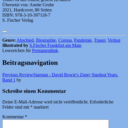
Übersetzt von: Anette Grube
2021, Hardcover, 80 Seiten
ISBN: 978-3-10-397118-7
S. Fischer Verlag
Genre:
Abschied
,
Biographie
,
Corona
,
Pandemie
,
Trauer
,
Verlust
Illustrated by
S.Fischer Frankfurt am Main
Lesezeichen für
Permanentlink
.
Beitragsnavigation
Previous Review
Starman - David Bowie's Ziggy Stardust Years.
Band 1
by
Schreibe einen Kommentar
Deine E-Mail-Adresse wird nicht veröffentlicht.
Erforderliche
Felder sind mit
*
markiert
Kommentar
*