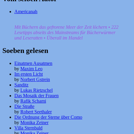
Americanah
Mit Büchern das gefrorene Meer der Zeit löchern • 222
Lesetipps abseits des Mainstreams für Bücherwürmer
und Leseratten • Überall im Handel
Soeben gelesen
Einatmen Ausatmen
by
Maxim Leo
Im ersten Licht
by
Norbert Gstrein
Sanditz
by
Lukas Rietzschel
Das Mosaik der Frauen
by
Rafik Schami
Die Straße
by
Robert Seethaler
Die Ordnung der Sterne über Como
by
Monika Zeiner
Villa Sternbald
by
Monika Zeiner