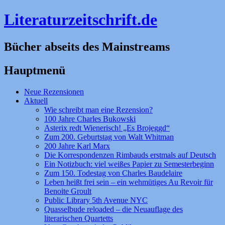
Literaturzeitschrift.de
Bücher abseits des Mainstreams
Hauptmenü
Zum
Neue Rezensionen
Inhalt
Aktuell
springen
Wie schreibt man eine Rezension?
100 Jahre Charles Bukowski
Asterix redt Wienerisch! „Es Brojeggd“
Zum 200. Geburtstag von Walt Whitman
200 Jahre Karl Marx
Die Korrespondenzen Rimbauds erstmals auf Deutsch
Ein Notizbuch: viel weißes Papier zu Semesterbeginn
Zum 150. Todestag von Charles Baudelaire
Leben heißt frei sein – ein wehmütiges Au Revoir für
Benoite Groult
Public Library 5th Avenue NYC
Quasselbude reloaded – die Neuauflage des
literarischen Quartetts