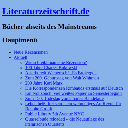
Literaturzeitschrift.de
Bücher abseits des Mainstreams
Hauptmenü
Zum
Neue Rezensionen
Inhalt
Aktuell
springen
Wie schreibt man eine Rezension?
100 Jahre Charles Bukowski
Asterix redt Wienerisch! „Es Brojeggd“
Zum 200. Geburtstag von Walt Whitman
200 Jahre Karl Marx
Die Korrespondenzen Rimbauds erstmals auf Deutsch
Ein Notizbuch: viel weißes Papier zu Semesterbeginn
Zum 150. Todestag von Charles Baudelaire
Leben heißt frei sein – ein wehmütiges Au Revoir für
Benoite Groult
Public Library 5th Avenue NYC
Quasselbude reloaded – die Neuauflage des
literarischen Quartetts