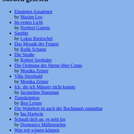
Einatmen Ausatmen
by
Maxim Leo
Im ersten Licht
by
Norbert Gstrein
Sanditz
by
Lukas Rietzschel
Das Mosaik der Frauen
by
Rafik Schami
Die Straße
by
Robert Seethaler
Die Ordnung der Sterne über Como
by
Monika Zeiner
Villa Sternbald
by
Monika Zeiner
Ich, die ich Männer nicht kannte
by
Jacqueline Harpman
Transkription
by
Ben Lerner
Die Wahrheit ist auch der Bachmann zumutbar
by
Ina Hartwig
Schnall dich an, es geht los
by
Domenico Müllensiefen
Was wir wissen können