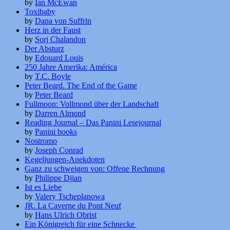
by
Ian McEwan
Toxibaby
by
Dana von Suffrin
Herz in der Faust
by
Sorj Chalandon
Der Absturz
by
Edouard Louis
250 Jahre Amerika: América
by
T.C. Boyle
Peter Beard. The End of the Game
by
Peter Beard
Fullmoon: Vollmond über der Landschaft
by
Darren Almond
Reading Journal – Das Panini Lesejournal
by
Panini books
Nostromo
by
Joseph Conrad
Kegeljungen-Anekdoten
Ganz zu schweigen von: Offene Rechnung
by
Philippe Djian
Ist es Liebe
by
Valery Tscheplanowa
JR. La Caverne du Pont Neuf
by
Hans Ulrich Obrist
Ein Königreich für eine Schnecke