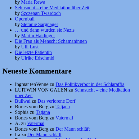
by
Maria Rewa
Sehnsucht – eine Meditation über Zeit
by
Szczepan Twardoch
Opernball
by
Stefanie Sargnagel
… und dann wurden sie Nazis
by
Martin Haidinger
Die Frau als Mensch: Schamaninnen
by
Ulli Lust
Die letzte Patientin
by
Ulrike Edschmid
Neueste Kommentare
Ingmar tenVenne
zu
Das Politikverbot in der Schlaraffia
LUITWIN VON GALEN
zu
Sehnsucht – eine Meditation
über Zeit
Bullwai
zu
Das verlorene Dorf
Bories vom Berg
zu
Tatjana
Sophia
zu
Tatjana
Bories vom Berg
zu
Vatermal
A.
zu
Vatermal
Bories vom Berg
zu
Der Mann schläft
Ira
zu
Der Mann schläft