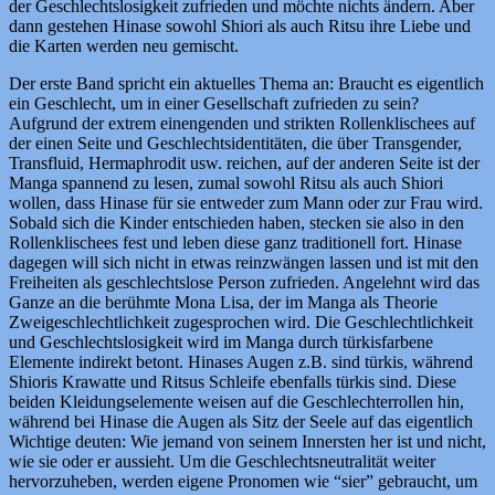
der Geschlechtslosigkeit zufrieden und möchte nichts ändern. Aber
dann gestehen Hinase sowohl Shiori als auch Ritsu ihre Liebe und
die Karten werden neu gemischt.
Der erste Band spricht ein aktuelles Thema an: Braucht es eigentlich
ein Geschlecht, um in einer Gesellschaft zufrieden zu sein?
Aufgrund der extrem einengenden und strikten Rollenklischees auf
der einen Seite und Geschlechtsidentitäten, die über Transgender,
Transfluid, Hermaphrodit usw. reichen, auf der anderen Seite ist der
Manga spannend zu lesen, zumal sowohl Ritsu als auch Shiori
wollen, dass Hinase für sie entweder zum Mann oder zur Frau wird.
Sobald sich die Kinder entschieden haben, stecken sie also in den
Rollenklischees fest und leben diese ganz traditionell fort. Hinase
dagegen will sich nicht in etwas reinzwängen lassen und ist mit den
Freiheiten als geschlechtslose Person zufrieden. Angelehnt wird das
Ganze an die berühmte Mona Lisa, der im Manga als Theorie
Zweigeschlechtlichkeit zugesprochen wird. Die Geschlechtlichkeit
und Geschlechtslosigkeit wird im Manga durch türkisfarbene
Elemente indirekt betont. Hinases Augen z.B. sind türkis, während
Shioris Krawatte und Ritsus Schleife ebenfalls türkis sind. Diese
beiden Kleidungselemente weisen auf die Geschlechterrollen hin,
während bei Hinase die Augen als Sitz der Seele auf das eigentlich
Wichtige deuten: Wie jemand von seinem Innersten her ist und nicht,
wie sie oder er aussieht. Um die Geschlechtsneutralität weiter
hervorzuheben, werden eigene Pronomen wie “sier” gebraucht, um