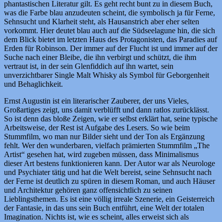
phantastischen Literatur gilt. Es geht recht bunt zu in diesem Buch,
was die Farbe blau anzudeuten scheint, die symbolisch ja für Ferne,
Sehnsucht und Klarheit steht, als Hausanstrich aber eher selten
vorkommt. Hier deutet blau auch auf die Südseelagune hin, die sich
dem Blick bietet im letzten Haus des Protagonisten, das Paradies auf
Erden für Robinson. Der immer auf der Flucht ist und immer auf der
Suche nach einer Bleibe, die ihn verbirgt und schützt, die ihm
vertraut ist, in der sein Glenfiddich auf ihn wartet, sein
unverzichtbarer Single Malt Whisky als Symbol für Geborgenheit
und Behaglichkeit.
Ernst Augustin ist ein literarischer Zauberer, der uns Vieles,
Großartiges zeigt, uns damit verblüfft und dann ratlos zurücklässt.
So ist denn das bloße Zeigen, wie er selbst erklärt hat, seine typische
Arbeitsweise, der Rest ist Aufgabe des Lesers. So wie beim
Stummfilm, wo man nur Bilder sieht und der Ton als Ergänzung
fehlt. Wer den wunderbaren, vielfach prämierten Stummfilm „The
Artist“ gesehen hat, wird zugeben müssen, dass Minimalismus
dieser Art bestens funktionieren kann. Der Autor war als Neurologe
und Psychiater tätig und hat die Welt bereist, seine Sehnsucht nach
der Ferne ist deutlich zu spüren in diesem Roman, und auch Häuser
und Architektur gehören ganz offensichtlich zu seinen
Lieblingsthemen. Es ist eine völlig irreale Szenerie, ein Geisterreich
der Fantasie, in das uns sein Buch entführt, eine Welt der totalen
Imagination. Nichts ist, wie es scheint, alles erweist sich als