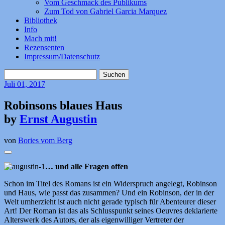
Vom Geschmack des Publikums
Zum Tod von Gabriel Garcia Marquez
Bibliothek
Info
Mach mit!
Rezensenten
Impressum/Datenschutz
Suchen
nach:
Juli
01, 2017
Robinsons blaues Haus
by
Ernst Augustin
von
Bories vom Berg
… und alle Fragen offen
Schon im Titel des Romans ist ein Widerspruch angelegt, Robinson
und Haus, wie passt das zusammen? Und ein Robinson, der in der
Welt umherzieht ist auch nicht gerade typisch für Abenteurer dieser
Art! Der Roman ist das als Schlusspunkt seines Oeuvres deklarierte
Alterswerk des Autors, der als eigenwilliger Vertreter der