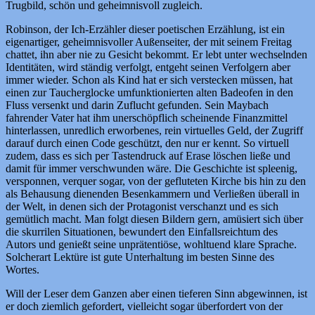
Trugbild, schön und geheimnisvoll zugleich.
Robinson, der Ich-Erzähler dieser poetischen Erzählung, ist ein
eigenartiger, geheimnisvoller Außenseiter, der mit seinem Freitag
chattet, ihn aber nie zu Gesicht bekommt. Er lebt unter wechselnden
Identitäten, wird ständig verfolgt, entgeht seinen Verfolgern aber
immer wieder. Schon als Kind hat er sich verstecken müssen, hat
einen zur Taucherglocke umfunktionierten alten Badeofen in den
Fluss versenkt und darin Zuflucht gefunden. Sein Maybach
fahrender Vater hat ihm unerschöpflich scheinende Finanzmittel
hinterlassen, unredlich erworbenes, rein virtuelles Geld, der Zugriff
darauf durch einen Code geschützt, den nur er kennt. So virtuell
zudem, dass es sich per Tastendruck auf Erase löschen ließe und
damit für immer verschwunden wäre. Die Geschichte ist spleenig,
versponnen, verquer sogar, von der gefluteten Kirche bis hin zu den
als Behausung dienenden Besenkammern und Verließen überall in
der Welt, in denen sich der Protagonist verschanzt und es sich
gemütlich macht. Man folgt diesen Bildern gern, amüsiert sich über
die skurrilen Situationen, bewundert den Einfallsreichtum des
Autors und genießt seine unprätentiöse, wohltuend klare Sprache.
Solcherart Lektüre ist gute Unterhaltung im besten Sinne des
Wortes.
Will der Leser dem Ganzen aber einen tieferen Sinn abgewinnen, ist
er doch ziemlich gefordert, vielleicht sogar überfordert von der