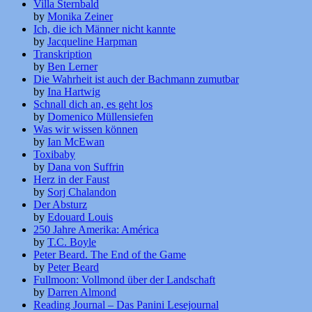
Villa Sternbald
by
Monika Zeiner
Ich, die ich Männer nicht kannte
by
Jacqueline Harpman
Transkription
by
Ben Lerner
Die Wahrheit ist auch der Bachmann zumutbar
by
Ina Hartwig
Schnall dich an, es geht los
by
Domenico Müllensiefen
Was wir wissen können
by
Ian McEwan
Toxibaby
by
Dana von Suffrin
Herz in der Faust
by
Sorj Chalandon
Der Absturz
by
Edouard Louis
250 Jahre Amerika: América
by
T.C. Boyle
Peter Beard. The End of the Game
by
Peter Beard
Fullmoon: Vollmond über der Landschaft
by
Darren Almond
Reading Journal – Das Panini Lesejournal