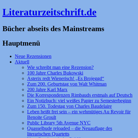
Literaturzeitschrift.de
Bücher abseits des Mainstreams
Hauptmenü
Zum
Neue Rezensionen
Inhalt
Aktuell
springen
Wie schreibt man eine Rezension?
100 Jahre Charles Bukowski
Asterix redt Wienerisch! „Es Brojeggd“
Zum 200. Geburtstag von Walt Whitman
200 Jahre Karl Marx
Die Korrespondenzen Rimbauds erstmals auf Deutsch
Ein Notizbuch: viel weißes Papier zu Semesterbeginn
Zum 150. Todestag von Charles Baudelaire
Leben heißt frei sein – ein wehmütiges Au Revoir für
Benoite Groult
Public Library 5th Avenue NYC
Quasselbude reloaded – die Neuauflage des
literarischen Quartetts