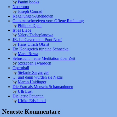
by
Panini books
Nostromo
by
Joseph Conrad
Kegeljungen-Anekdoten
Ganz zu schweigen von: Offene Rechnung
by
Philippe Djian
Ist es Liebe
by
Valery Tscheplanowa
JR. La Caverne du Pont Neuf
by
Hans Ulrich Obrist
Ein Königreich für eine Schnecke
by
Maria Rewa
Sehnsucht – eine Meditation über Zeit
by
Szczepan Twardoch
Opernball
by
Stefanie Sargnagel
… und dann wurden sie Nazis
by
Martin Haidinger
Die Frau als Mensch: Schamaninnen
by
Ulli Lust
Die letzte Patientin
by
Ulrike Edschmid
Neueste Kommentare