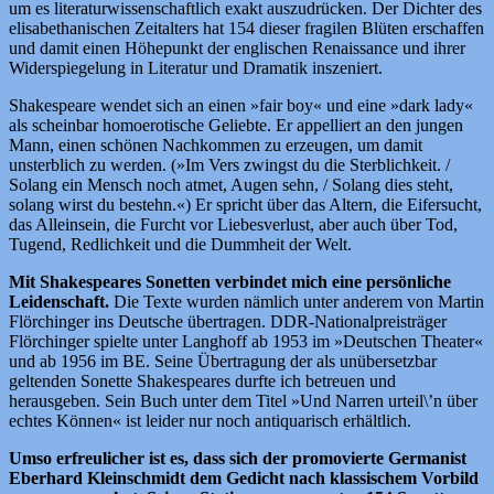
um es literaturwissenschaftlich exakt auszudrücken. Der Dichter des
elisabethanischen Zeitalters hat 154 dieser fragilen Blüten erschaffen
und damit einen Höhepunkt der englischen Renaissance und ihrer
Widerspiegelung in Literatur und Dramatik inszeniert.
Shakespeare wendet sich an einen »fair boy« und eine »dark lady«
als scheinbar homoerotische Geliebte. Er appelliert an den jungen
Mann, einen schönen Nachkommen zu erzeugen, um damit
unsterblich zu werden. (»Im Vers zwingst du die Sterblichkeit. /
Solang ein Mensch noch atmet, Augen sehn, / Solang dies steht,
solang wirst du bestehn.«) Er spricht über das Altern, die Eifersucht,
das Alleinsein, die Furcht vor Liebesverlust, aber auch über Tod,
Tugend, Redlichkeit und die Dummheit der Welt.
Mit Shakespeares Sonetten verbindet mich eine persönliche
Leidenschaft.
Die Texte wurden nämlich unter anderem von Martin
Flörchinger ins Deutsche übertragen. DDR-Nationalpreisträger
Flörchinger spielte unter Langhoff ab 1953 im »Deutschen Theater«
und ab 1956 im BE. Seine Übertragung der als unübersetzbar
geltenden Sonette Shakespeares durfte ich betreuen und
herausgeben. Sein Buch unter dem Titel »Und Narren urteil\’n über
echtes Können« ist leider nur noch antiquarisch erhältlich.
Umso erfreulicher ist es, dass sich der promovierte Germanist
Eberhard Kleinschmidt dem Gedicht nach klassischem Vorbild