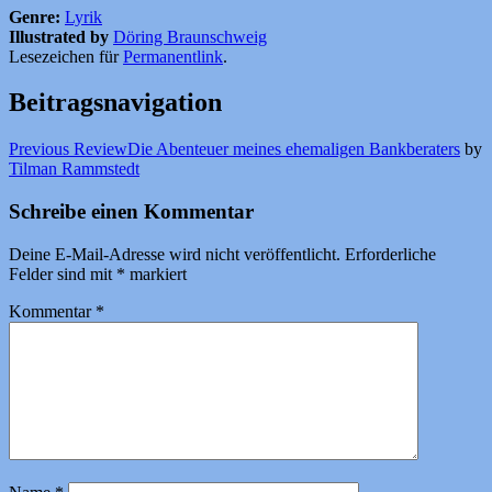
Genre:
Lyrik
Illustrated by
Döring Braunschweig
Lesezeichen für
Permanentlink
.
Beitragsnavigation
Previous Review
Die Abenteuer meines ehemaligen Bankberaters
by
Tilman Rammstedt
Schreibe einen Kommentar
Deine E-Mail-Adresse wird nicht veröffentlicht.
Erforderliche
Felder sind mit
*
markiert
Kommentar
*