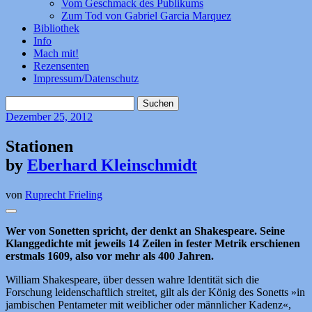
Vom Geschmack des Publikums
Zum Tod von Gabriel Garcia Marquez
Bibliothek
Info
Mach mit!
Rezensenten
Impressum/Datenschutz
Suchen
nach:
Dezember
25, 2012
Stationen
by
Eberhard Kleinschmidt
von
Ruprecht Frieling
Wer von Sonetten spricht, der denkt an Shakespeare. Seine
Klanggedichte mit jeweils 14 Zeilen in fester Metrik erschienen
erstmals 1609, also vor mehr als 400 Jahren.
William Shakespeare, über dessen wahre Identität sich die
Forschung leidenschaftlich streitet, gilt als der König des Sonetts »in
jambischen Pentameter mit weiblicher oder männlicher Kadenz«,