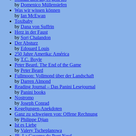
by
Domenico Müllensiefen
Was wir wissen können
by
Ian McEwan
Toxibaby
by
Dana von Suffrin
Herz in der Faust
by
Sorj Chalandon
Der Absturz
by
Edouard Louis
250 Jahre Amerika: América
by
T.C. Boyle
Peter Beard. The End of the Game
by
Peter Beard
Fullmoon: Vollmond über der Landschaft
by
Darren Almond
Reading Journal – Das Panini Lesejournal
by
Panini books
Nostromo
by
Joseph Conrad
Kegeljungen-Anekdoten
Ganz zu schweigen von: Offene Rechnung
by
Philippe Djian
Ist es Liebe
by
Valery Tscheplanowa
JR. La Caverne du Pont Neuf