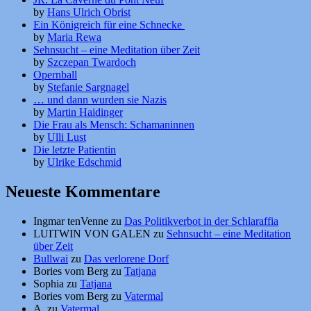
by
Hans Ulrich Obrist
Ein Königreich für eine Schnecke
by
Maria Rewa
Sehnsucht – eine Meditation über Zeit
by
Szczepan Twardoch
Opernball
by
Stefanie Sargnagel
… und dann wurden sie Nazis
by
Martin Haidinger
Die Frau als Mensch: Schamaninnen
by
Ulli Lust
Die letzte Patientin
by
Ulrike Edschmid
Neueste Kommentare
Ingmar tenVenne
zu
Das Politikverbot in der Schlaraffia
LUITWIN VON GALEN
zu
Sehnsucht – eine Meditation
über Zeit
Bullwai
zu
Das verlorene Dorf
Bories vom Berg
zu
Tatjana
Sophia
zu
Tatjana
Bories vom Berg
zu
Vatermal
A.
zu
Vatermal