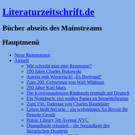
Literaturzeitschrift.de
Bücher abseits des Mainstreams
Hauptmenü
Zum
Neue Rezensionen
Inhalt
Aktuell
springen
Wie schreibt man eine Rezension?
100 Jahre Charles Bukowski
Asterix redt Wienerisch! „Es Brojeggd“
Zum 200. Geburtstag von Walt Whitman
200 Jahre Karl Marx
Die Korrespondenzen Rimbauds erstmals auf Deutsch
Ein Notizbuch: viel weißes Papier zu Semesterbeginn
Zum 150. Todestag von Charles Baudelaire
Leben heißt frei sein – ein wehmütiges Au Revoir für
Benoite Groult
Public Library 5th Avenue NYC
Quasselbude reloaded – die Neuauflage des
literarischen Quartetts