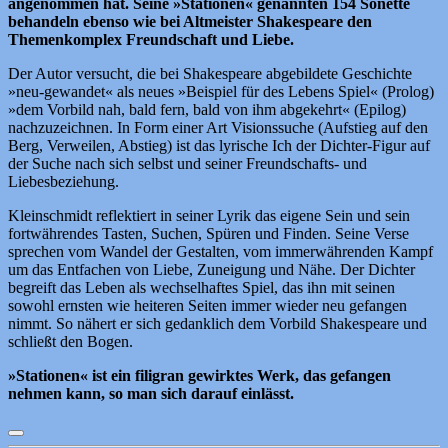
angenommen hat. Seine »Stationen« genannten 154 Sonette
behandeln ebenso wie bei Altmeister Shakespeare den
Themenkomplex Freundschaft und Liebe.
Der Autor versucht, die bei Shakespeare abgebildete Geschichte
»neu-gewandet« als neues »Beispiel für des Lebens Spiel« (Prolog)
»dem Vorbild nah, bald fern, bald von ihm abgekehrt« (Epilog)
nachzuzeichnen. In Form einer Art Visionssuche (Aufstieg auf den
Berg, Verweilen, Abstieg) ist das lyrische Ich der Dichter-Figur auf
der Suche nach sich selbst und seiner Freundschafts- und
Liebesbeziehung.
Kleinschmidt reflektiert in seiner Lyrik das eigene Sein und sein
fortwährendes Tasten, Suchen, Spüren und Finden. Seine Verse
sprechen vom Wandel der Gestalten, vom immerwährenden Kampf
um das Entfachen von Liebe, Zuneigung und Nähe. Der Dichter
begreift das Leben als wechselhaftes Spiel, das ihn mit seinen
sowohl ernsten wie heiteren Seiten immer wieder neu gefangen
nimmt. So nähert er sich gedanklich dem Vorbild Shakespeare und
schließt den Bogen.
»Stationen« ist ein filigran gewirktes Werk, das gefangen
nehmen kann, so man sich darauf einlässt.