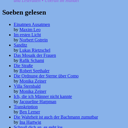
und Leseratten • Überall im Handel
Soeben gelesen
Einatmen Ausatmen
by
Maxim Leo
Im ersten Licht
by
Norbert Gstrein
Sanditz
by
Lukas Rietzschel
Das Mosaik der Frauen
by
Rafik Schami
Die Straße
by
Robert Seethaler
Die Ordnung der Sterne über Como
by
Monika Zeiner
Villa Sternbald
by
Monika Zeiner
Ich, die ich Männer nicht kannte
by
Jacqueline Harpman
Transkription
by
Ben Lerner
Die Wahrheit ist auch der Bachmann zumutbar
by
Ina Hartwig
Schnall dich an, es geht los