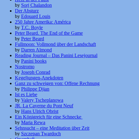
by
Sorj Chalandon
Der Absturz
by
Edouard Louis
250 Jahre Amerika: América
by
T.C. Boyle
Peter Beard. The End of the Game
by
Peter Beard
Fullmoon: Vollmond über der Landschaft
by
Darren Almond
Reading Journal – Das Panini Lesejournal
by
Panini books
Nostromo
by
Joseph Conrad
Kegeljungen-Anekdoten
Ganz zu schweigen von: Offene Rechnung
by
Philippe Djian
Ist es Liebe
by
Valery Tscheplanowa
JR. La Caverne du Pont Neuf
by
Hans Ulrich Obrist
Ein Königreich für eine Schnecke
by
Maria Rewa
Sehnsucht – eine Meditation über Zeit
by
Szczepan Twardoch