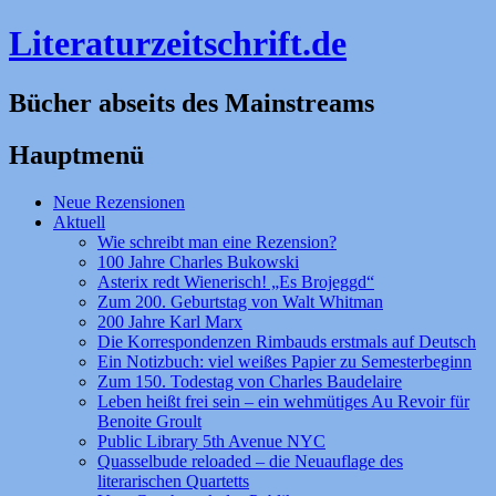
Literaturzeitschrift.de
Bücher abseits des Mainstreams
Hauptmenü
Zum
Neue Rezensionen
Inhalt
Aktuell
springen
Wie schreibt man eine Rezension?
100 Jahre Charles Bukowski
Asterix redt Wienerisch! „Es Brojeggd“
Zum 200. Geburtstag von Walt Whitman
200 Jahre Karl Marx
Die Korrespondenzen Rimbauds erstmals auf Deutsch
Ein Notizbuch: viel weißes Papier zu Semesterbeginn
Zum 150. Todestag von Charles Baudelaire
Leben heißt frei sein – ein wehmütiges Au Revoir für
Benoite Groult
Public Library 5th Avenue NYC
Quasselbude reloaded – die Neuauflage des
literarischen Quartetts