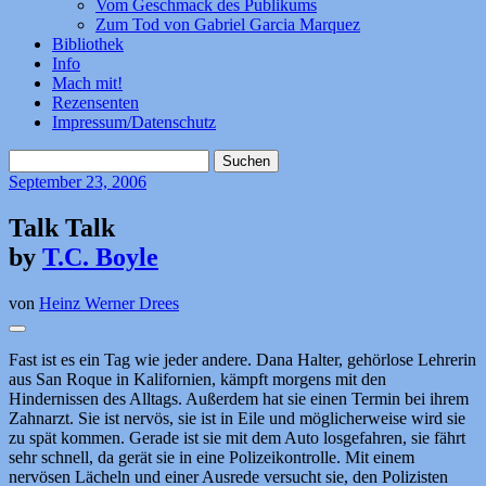
Vom Geschmack des Publikums
Zum Tod von Gabriel Garcia Marquez
Bibliothek
Info
Mach mit!
Rezensenten
Impressum/Datenschutz
Suchen
nach:
September
23, 2006
Talk Talk
by
T.C. Boyle
von
Heinz Werner Drees
Fast ist es ein Tag wie jeder andere. Dana Halter, gehörlose Lehrerin
aus San Roque in Kalifornien, kämpft morgens mit den
Hindernissen des Alltags. Außerdem hat sie einen Termin bei ihrem
Zahnarzt. Sie ist nervös, sie ist in Eile und möglicherweise wird sie
zu spät kommen. Gerade ist sie mit dem Auto losgefahren, sie fährt
sehr schnell, da gerät sie in eine Polizeikontrolle. Mit einem
nervösen Lächeln und einer Ausrede versucht sie, den Polizisten