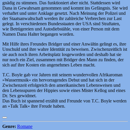
gnädig zu stimmen. Das funktioniert aber nicht. Stattdessen wird
Dana in Gewahrsam genommen und kommt ins Gefängnis. Sie wird
verhaftet und unter Anklage gesetzt. Nach Meinung der Polizei und
der Staatsanwaltschaft werden ihr zahlreiche Verbrechen zur Last
gelegt. In verschiedenen Bundesstaaten der USA sind Straftaten,
wie Betrügereien und Autodiebstähle, von einer Person mit dem
Namen Dana Halter begangen worden.
Mit Hilfe ihres Freundes Bridger und einer Anwältin gelingt es, ihre
Unschuld und ihre wahre Identität zu beweisen. Zwischenzeitlich ist
sie auch noch ihren Arbeitsplatz losgeworden und deshalb hat sie
nur noch ein Ziel, zusammen mit Bridger den Mann zu finden, der
sich auf ihre Kosten ein angenehmes Leben macht.
T.C. Boyle gab vor Jahren mit seinem wundervollen Afrikaroman
»Wassermusik« ein hervorragendes Debut und hat sich in der
Zwischenzeit erfolgreich den amerikanischen Lebensweisen und
den Lebensspuren der Hippies sowie eines Mister Kellog und eines
Dr. Sex gewidmet.
Das Buch ist spannend erzählt und Freunde von T.C. Boyle werden
an »Talk Talk« ihre Freude haben.
Genre:
Romane