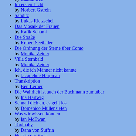
Im ersten Licht
by
Norbert Gstrein
Sanditz
by
Lukas Rietzschel
Das Mosaik der Frauen
by
Rafik Schami
Die Straße
by
Robert Seethaler
Die Ordnung der Sterne über Como
by
Monika Zeiner
Villa Sternbald
by
Monika Zeiner
Ich, die ich Männer nicht kannte
by
Jacqueline Harpman
Transkription
by
Ben Lerner
Die Wahrheit ist auch der Bachmann zumutbar
by
Ina Hartwig
Schnall dich an, es geht los
by
Domenico Müllensiefen
Was wir wissen können
by
Ian McEwan
Toxibaby
by
Dana von Suffrin
Herz in der Faust