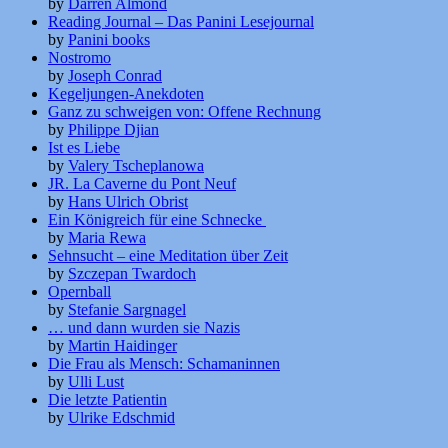
by
Darren Almond
Reading Journal – Das Panini Lesejournal
by
Panini books
Nostromo
by
Joseph Conrad
Kegeljungen-Anekdoten
Ganz zu schweigen von: Offene Rechnung
by
Philippe Djian
Ist es Liebe
by
Valery Tscheplanowa
JR. La Caverne du Pont Neuf
by
Hans Ulrich Obrist
Ein Königreich für eine Schnecke
by
Maria Rewa
Sehnsucht – eine Meditation über Zeit
by
Szczepan Twardoch
Opernball
by
Stefanie Sargnagel
… und dann wurden sie Nazis
by
Martin Haidinger
Die Frau als Mensch: Schamaninnen
by
Ulli Lust
Die letzte Patientin
by
Ulrike Edschmid