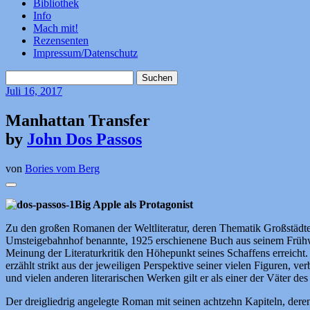
Bibliothek
Info
Mach mit!
Rezensenten
Impressum/Datenschutz
Suchen
nach:
Juli
16, 2017
Manhattan Transfer
by
John Dos Passos
von
Bories vom Berg
Big Apple als Protagonist
Zu den großen Romanen der Weltliteratur, deren Thematik Großstädt
Umsteigebahnhof benannte, 1925 erschienene Buch aus seinem Frühwerk
Meinung der Literaturkritik den Höhepunkt seines Schaffens erreicht
erzählt strikt aus der jeweiligen Perspektive seiner vielen Figuren,
und vielen anderen literarischen Werken gilt er als einer der Väter d
Der dreigliedrig angelegte Roman mit seinen achtzehn Kapiteln, deren 