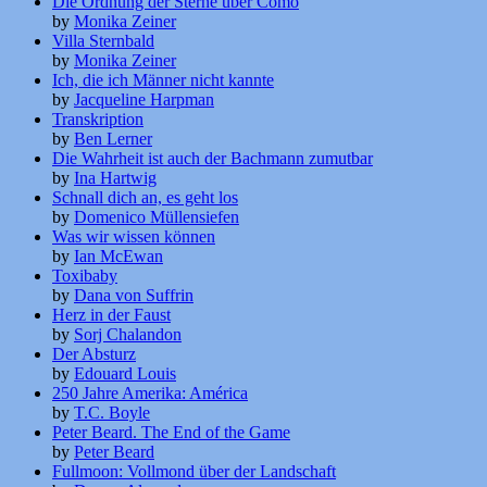
Die Ordnung der Sterne über Como
by
Monika Zeiner
Villa Sternbald
by
Monika Zeiner
Ich, die ich Männer nicht kannte
by
Jacqueline Harpman
Transkription
by
Ben Lerner
Die Wahrheit ist auch der Bachmann zumutbar
by
Ina Hartwig
Schnall dich an, es geht los
by
Domenico Müllensiefen
Was wir wissen können
by
Ian McEwan
Toxibaby
by
Dana von Suffrin
Herz in der Faust
by
Sorj Chalandon
Der Absturz
by
Edouard Louis
250 Jahre Amerika: América
by
T.C. Boyle
Peter Beard. The End of the Game
by
Peter Beard
Fullmoon: Vollmond über der Landschaft