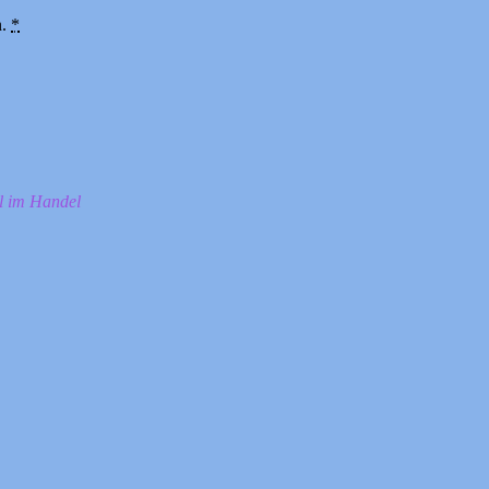
n.
*
ll im Handel