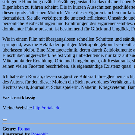
stringente Handlung erzählt. Erzählgegenstand ist das urbane Leben N
Eigenleben zu führen scheint. Die in kurzen Ausschnitten geschilde
diesem großstädtischen Moloch. Viele dieser Figuren tauchen nur ku
thematisiert. Sie alle verkörpern die unterschiedlichsten Umstände u
persönliche Beobachtungen und Erfahrungen des Figurenensembles, der 
dominanter Faktor präsent, ist bestimmend für Glück und Unglück, Fr
Wie in einem Film mit übergangslosen schnellen Schnitten und ständi
springend, was die Hektik der quirligen Metropole gekonnt verdeutlic
überlassen bleibt. Eine Montagetechnik, deren durch Zeitdokumente a
Einschüben angereichert. Selbst völlig unbedeutende, nur kurz auf
Mittelpunkt der Erzählung, Orte und Umgebungen, oft Restaurants, sind 
seinen vielen Facetten beschrieben, als eigenständige Existenz quas
Ich habe den Roman, dessen suggestive Bildkraft ihresgleichen sucht, 
des Autors, für den dieser Moloch ein Stein gewordenes Verhängnis i
Rechtsanwalt, Journalist, Schauspielerin, Näherin, Kriegsveteran, B
Fazit:
erstklassig
Meine Website:
http://ortaia.de
Genre:
Roman
Illustrated by
Rowohlt