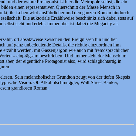
, und der wahre Protagonist ist hier die Metropole selbst, die ein
bilden einen repräsentativen Querschnitt der Masse Mensch in
punkt, ihr Leben wird ausführlicher und den ganzen Roman hindurch
ellschaft. Die auktoriale Erzählweise beschränkt sich dabei stets auf
elbst sieht und erlebt. Immer aber ist dabei die Megacity als
rzählt, oft absatzweise zwischen den Ereignissen hin und her
uch auf ganz unbedeutende Details, die richtig einzuordnen ihm
ge erzählt werden, mit Gassenjargon wie auch mit fremdsprachlichen
 Worten – einprägsam beschrieben. Und immer steht der Mensch im
aber, der eigentliche Protagonist also, wird schlaglichtartig in
guren.
 gelesen. Sein melancholischer Grundton zeugt von der tiefen Skepsis
alyptische Vision. Ob Alkoholschmuggler, Wall-Street-Banker,
 diesem grandiosen Roman.