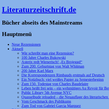
Literaturzeitschrift.de
Bücher abseits des Mainstreams
Hauptmenü
Zum
Neue Rezensionen
Inhalt
Aktuell
springen
Wie schreibt man eine Rezension?
100 Jahre Charles Bukowski
Asterix redt Wienerisch! „Es Brojeggd“
Zum 200. Geburtstag von Walt Whitman
200 Jahre Karl Marx
Die Korrespondenzen Rimbauds erstmals auf Deutsch
Ein Notizbuch: viel weißes Papier zu Semesterbeginn
Zum 150. Todestag von Charles Baudelaire
Leben heißt frei sein – ein wehmütiges Au Revoir für Be
Public Library 5th Avenue NYC
Quasselbude reloaded – die Neuauflage des literarischen 
Vom Geschmack des Publikums
Zum Tod von Gabriel Garcia Marquez