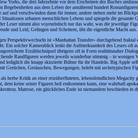
ew Yorks, die drei Jahrzehnte vor dem Erscheinen des Buches umfassend
rten Begebenheiten aus dem Leben der annähernd hundert Romanfiguren 
rz auf und verschwinden dann für immer, andere stehen mehr im Blick
nd Situationen urbanen menschlichen Lebens und spiegeln die gesamte Ges
Leser nimmt also voyeuristisch nur das wahr, was die jeweilige Figur s
eude und Leid, Gelingen und Scheitern, übt die eigentliche Macht aus.
gen Perspektivwechseln ist «Manhattan Transfer» durchgehend fraktal e
ht. Ein solcher Kamerablick lenkt die Aufmerksamkeit des Lesers oft a
ngereicherte Erzählschnipsel übrigens oft in Form realitätsnaher Dialo
tauchende Randfiguren werden jeweils wunderbar stimmig – in wenigen
lediglich die knapp skizzierte Bühne für ihr Handeln. Big Apple selbst 
i, mit Gerüchen, Geräuschen, Bewegungen, belebt mit archetypischen Fi
als herbe Kritik an einer reizüberfluteten, lebensfeindlichen Megacity
st, dem keine seiner Figuren heil entkommen kann, eine wahrhaft apok
ankrotteur, Matrose, ein glückliches Ende ist niemandem beschieden in