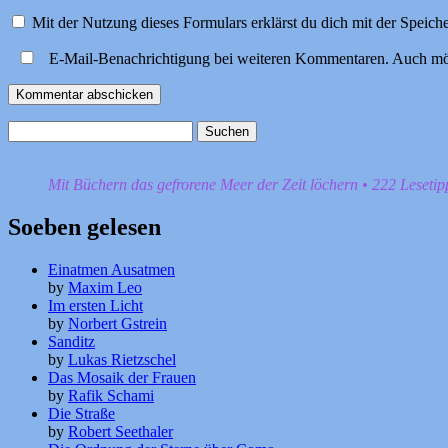
Mit der Nutzung dieses Formulars erklärst du dich mit der Speic
E-Mail-Benachrichtigung bei weiteren Kommentaren. Auch mö
Suchen
nach:
Mit Büchern das gefrorene Meer der Zeit löchern • 222 Leseti
Soeben gelesen
Einatmen Ausatmen
by
Maxim Leo
Im ersten Licht
by
Norbert Gstrein
Sanditz
by
Lukas Rietzschel
Das Mosaik der Frauen
by
Rafik Schami
Die Straße
by
Robert Seethaler