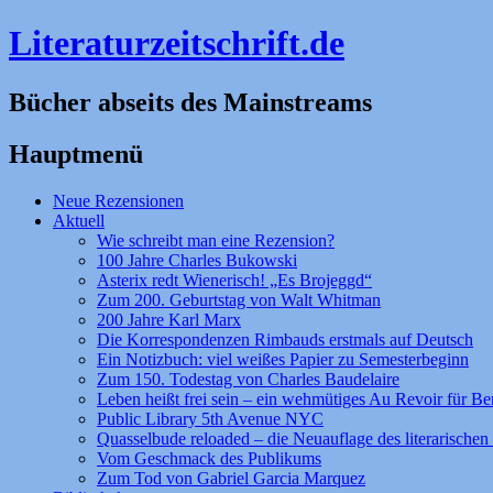
Literaturzeitschrift.de
Bücher abseits des Mainstreams
Hauptmenü
Zum
Neue Rezensionen
Inhalt
Aktuell
springen
Wie schreibt man eine Rezension?
100 Jahre Charles Bukowski
Asterix redt Wienerisch! „Es Brojeggd“
Zum 200. Geburtstag von Walt Whitman
200 Jahre Karl Marx
Die Korrespondenzen Rimbauds erstmals auf Deutsch
Ein Notizbuch: viel weißes Papier zu Semesterbeginn
Zum 150. Todestag von Charles Baudelaire
Leben heißt frei sein – ein wehmütiges Au Revoir für Be
Public Library 5th Avenue NYC
Quasselbude reloaded – die Neuauflage des literarischen 
Vom Geschmack des Publikums
Zum Tod von Gabriel Garcia Marquez