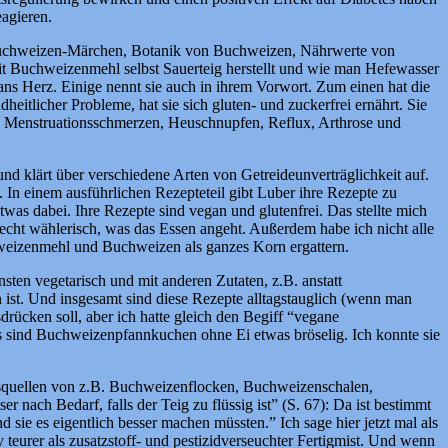
agieren.
, Buchweizen-Märchen, Botanik von Buchweizen, Nährwerte von
it Buchweizenmehl selbst Sauerteig herstellt und wie man Hefewasser
ns Herz. Einige nennt sie auch in ihrem Vorwort. Zum einen hat die
itlicher Probleme, hat sie sich gluten- und zuckerfrei ernährt. Sie
en Menstruationsschmerzen, Heuschnupfen, Reflux, Arthrose und
nd klärt über verschiedene Arten von Getreideunverträglichkeit auf.
. In einem ausführlichen Rezepteteil gibt Luber ihre Rezepte zu
as dabei. Ihre Rezepte sind vegan und glutenfrei. Das stellte mich
echt wählerisch, was das Essen angeht. Außerdem habe ich nicht alle
eizenmehl und Buchweizen als ganzes Korn ergattern.
ten vegetarisch und mit anderen Zutaten, z.B. anstatt
st. Und insgesamt sind diese Rezepte alltagstauglich (wenn man
drücken soll, aber ich hatte gleich den Begiff “vegane
 sind Buchweizenpfannkuchen ohne Ei etwas bröselig. Ich konnte sie
gsquellen von z.B. Buchweizenflocken, Buchweizenschalen,
ch Bedarf, falls der Teig zu flüssig ist” (S. 67): Da ist bestimmt
 sie es eigentlich besser machen müssten.” Ich sage hier jetzt mal als
v teurer als zusatzstoff- und pestizidverseuchter Fertigmist. Und wenn