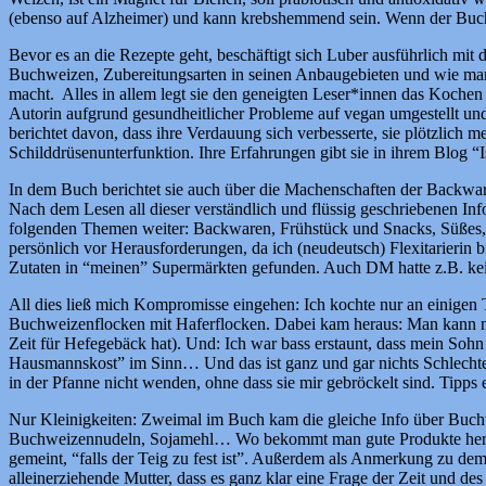
(ebenso auf Alzheimer) und kann krebshemmend sein. Wenn der Buchwe
Bevor es an die Rezepte geht, beschäftigt sich Luber ausführlich 
Buchweizen, Zubereitungsarten in seinen Anbaugebieten und wie man 
macht. Alles in allem legt sie den geneigten Leser*innen das Kochen
Autorin aufgrund gesundheitlicher Probleme auf vegan umgestellt und 
berichtet davon, dass ihre Verdauung sich verbesserte, sie plötzli
Schilddrüsenunterfunktion. Ihre Erfahrungen gibt sie in ihrem Blog 
In dem Buch berichtet sie auch über die Machenschaften der Backwaren
Nach dem Lesen all dieser verständlich und flüssig geschriebenen Info
folgenden Themen weiter: Backwaren, Frühstück und Snacks, Süßes, Ha
persönlich vor Herausforderungen, da ich (neudeutsch) Flexitarierin
Zutaten in “meinen” Supermärkten gefunden. Auch DM hatte z.B. ke
All dies ließ mich Kompromisse eingehen: Ich kochte nur an einigen 
Buchweizenflocken mit Haferflocken. Dabei kam heraus: Man kann mit
Zeit für Hefegebäck hat). Und: Ich war bass erstaunt, dass mein Sohn 
Hausmannskost” im Sinn… Und das ist ganz und gar nichts Schlechte
in der Pfanne nicht wenden, ohne dass sie mir gebröckelt sind. Tipps
Nur Kleinigkeiten: Zweimal im Buch kam die gleiche Info über Buch
Buchweizennudeln, Sojamehl… Wo bekommt man gute Produkte her? Ud: 
gemeint, “falls der Teig zu fest ist”. Außerdem als Anmerkung zu dem 
alleinerziehende Mutter, dass es ganz klar eine Frage der Zeit und des