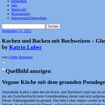
Bibliothek
Info
Mach mit!
Rezensenten
Impressum/Datenschutz
Suchen
nach:
September
15, 2021
Kochen und Backen mit Buchweizen – Glu
by
Katrin Luber
von
Ulrike Dansauer
Vegane Küche mit dem gesunden Pseudoge
Journalistin Katrin Luber hat ein Koch- und Backbuch rund um ein a
das als Zwischenfrucht beim Getreideanbeau diente und sich aufgrun
Dieses Nahrungsmittel ist gesund. Das hebt Luber immer wieder in ihr
Weizen, ist ein Magnet für Bienen, soll präbiotisch und antioxidativ