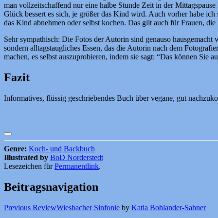
man vollzeitschaffend nur eine halbe Stunde Zeit in der Mittagspaus
Glück bessert es sich, je größer das Kind wird. Auch vorher habe ich
das Kind abnehmen oder selbst kochen. Das gilt auch für Frauen, die
Sehr sympathisch: Die Fotos der Autorin sind genauso hausgemacht wie
sondern alltagstaugliches Essen, das die Autorin nach dem Fotografie
machen, es selbst auszuprobieren, indem sie sagt: “Das können Sie a
Fazit
Informatives, flüssig geschriebendes Buch über vegane, gut nachz
Genre:
Koch- und Backbuch
Illustrated by
BoD Norderstedt
Lesezeichen für
Permanentlink
.
Beitragsnavigation
Previous Review
Wiesbacher Sinfonie
by
Katia Bohlander-Sahner