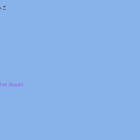
n.
*
ll im Handel