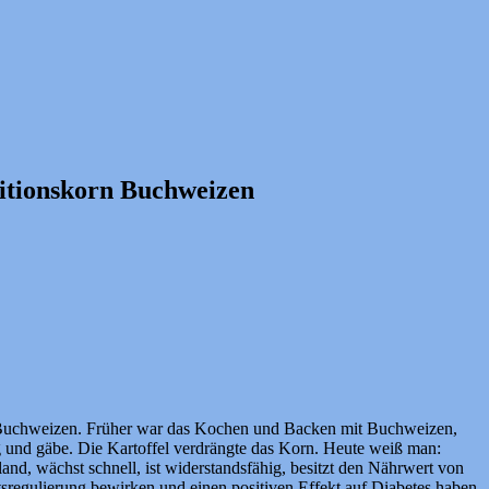
itionskorn Buchweizen
en: Buchweizen. Früher war das Kochen und Backen mit Buchweizen,
g und gäbe. Die Kartoffel verdrängte das Korn. Heute weiß man:
and, wächst schnell, ist widerstandsfähig, besitzt den Nährwert von
tsregulierung bewirken und einen positiven Effekt auf Diabetes haben