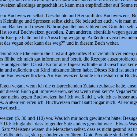
izen allerdings ungeschält ist, kann man empfindlicher auf Sonne re
mit dem Buchweizen selbst: Geschichte und Herkunft des Buchweizens
Keimlinge und Sprossen selbst zieht. Sie beleuchtet auch, wie man m
 und Backen mit diesem Nahrungsmittel aus zahlreichen Gründen sehr a
ist so auf Buchweizen gestoßen. Zum anderen, ebenfalls wegen gesundhe
ch mehr Energie hatte und ihr Ausschlag wegging. Außerdem verschwand
“Ist das vegan oder kann das weg?” und in diesem Buch weiter.
industrie (die einem die Lust auf gekauftes Brot ziemlich verleiden) u
s fühlte ich mich gut informiert und bereit, die Rezepte auszuprobieren
uptgerichte. Da ist also für alle Tagesabschnitte und Geschmäcker etw
 bin und außerdem ein Kind mitzunernähren habe. Dieses Kind ist auch r
ine Buchweizenflocken. An Buchweizen konnte ich deshalb nur Buchw
Tagen vegan, wenn ich die entsprechenden Zutaten zuhause hatte, ansons
 diesem Buch gut improvisieren, selbst wenn man kein*e Veganer*in i
gar nichts gegen Buchweizen hat! Ich weiß nicht, wie ich es besser aus
s. Außerdem erfeulich: Buchweizen macht satt! Sogar mich. Allerdings
 erwünscht.
weizen (S. 86 und 110) vor. Was ich mir noch gewünscht hätte: Bezu
Ich glaube, dass folgender Satz anders gemeint war: “Etwas Wasser na
Satz “Meistens wissen die Menschen selbst, dass es nicht gesund ist und
 Geldbeutels ist, sich gesünder zu ernähren. Gute Produkte sind definiti