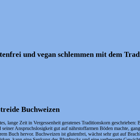
tenfrei und vegan schlemmen mit dem Trad
treide Buchweizen
ltes, lange Zeit in Vergessenheit geratenes Traditionskorn geschrieb
d seiner Anspruchslosigkeit gut auf nährstoffarmen Böden machte, gan
em Buch hervor. Buchweizen ist glutenfrei, wächst sehr gut auf Brachl
 wirken, kann eine Senkung des Blutdrucks und eine verbesserte Gewich