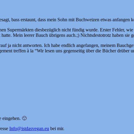
gesagt, bass erstaunt, dass mein Sohn mit Buchweizen etwas anfangen k
en Supermärkten diesbezüglich nicht fündig wurde. Erster Fehler, wie i
hatte. Mein leerer Bauch übrigens auch.;) Nichtsdestotrotz haben sie 
arauf ja nicht antworten. Ich habe endlich angefangen, meinem Bauchgef
ngement treffen à la “Wir lesen uns gegenseitig über die Bücher drüber
e eingehen. 🙂
resse
Info@istdasvegan.eu
bei mir.