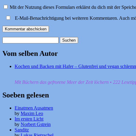
Mit der Nutzung dieses Formulars erklärst du dich mit der Speic
E-Mail-Benachrichtigung bei weiteren Kommentaren. Auch mö
Suchen
nach:
Vom selben Autor
Kochen und Backen mit Hafer – Glutenfrei und vegan schlem
Mit Büchern das gefrorene Meer der Zeit löchern • 222 Leseti
Soeben gelesen
Einatmen Ausatmen
by
Maxim Leo
Im ersten Licht
by
Norbert Gstrein
Sanditz
by
Lukas Rietzschel