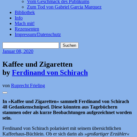
Vom Geschmack des Publikums
Zum Tod von Gabriel Garcia Marquez
Bibliothek
Info
Mach mit!
Rezensenten
Impressum/Datenschutz
Suchen
nach:
Januar
08, 2020
Kaffee und Zigaretten
by
Ferdinand von Schirach
von
Ruprecht Frieling
In »Kaffee und Zigaretten« sammelt Ferdinand von Schirach
48 Gedankenschnipsel. Diese könnten aus Tagebüchern
stammen oder als kurze Beobachtungen aufgezeichnet worden
sein.
Ferdinand von Schirach polarisiert mit seinem übersichtlichen
Kaffeehaus-Büchlein. Ob er sich darin als
»großartiger Erzähler«