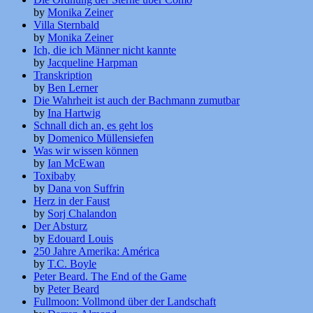
by
Monika Zeiner
Villa Sternbald
by
Monika Zeiner
Ich, die ich Männer nicht kannte
by
Jacqueline Harpman
Transkription
by
Ben Lerner
Die Wahrheit ist auch der Bachmann zumutbar
by
Ina Hartwig
Schnall dich an, es geht los
by
Domenico Müllensiefen
Was wir wissen können
by
Ian McEwan
Toxibaby
by
Dana von Suffrin
Herz in der Faust
by
Sorj Chalandon
Der Absturz
by
Edouard Louis
250 Jahre Amerika: América
by
T.C. Boyle
Peter Beard. The End of the Game
by
Peter Beard
Fullmoon: Vollmond über der Landschaft