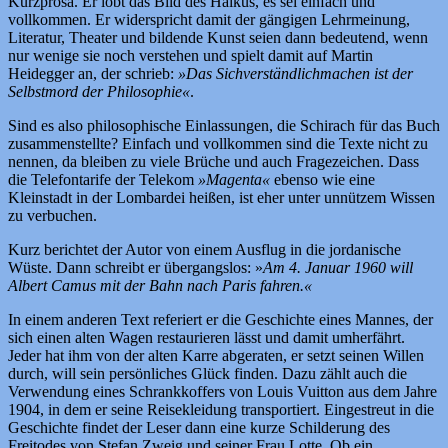
Kurzprosa. Er lobt das Bild des Haikus, es sei einfach und
vollkommen. Er widerspricht damit der gängigen Lehrmeinung,
Literatur, Theater und bildende Kunst seien dann bedeutend, wenn
nur wenige sie noch verstehen und spielt damit auf Martin
Heidegger an, der schrieb:
»Das Sichverständlichmachen ist der
Selbstmord der Philosophie«
.
Sind es also philosophische Einlassungen, die Schirach für das Buch
zusammenstellte? Einfach und vollkommen sind die Texte nicht zu
nennen, da bleiben zu viele Brüche und auch Fragezeichen. Dass
die Telefontarife der Telekom
»Magenta«
ebenso wie eine
Kleinstadt in der Lombardei heißen, ist eher unter unnützem Wissen
zu verbuchen.
Kurz berichtet der Autor von einem Ausflug in die jordanische
Wüste. Dann schreibt er übergangslos: »
Am 4. Januar 1960 will
Albert Camus mit der Bahn nach Paris fahren.«
In einem anderen Text referiert er die Geschichte eines Mannes, der
sich einen alten Wagen restaurieren lässt und damit umherfährt.
Jeder hat ihm von der alten Karre abgeraten, er setzt seinen Willen
durch, will sein persönliches Glück finden. Dazu zählt auch die
Verwendung eines Schrankkoffers von Louis Vuitton aus dem Jahre
1904, in dem er seine Reisekleidung transportiert. Eingestreut in die
Geschichte findet der Leser dann eine kurze Schilderung des
Freitodes von Stefan Zweig und seiner Frau Lotte. Ob ein