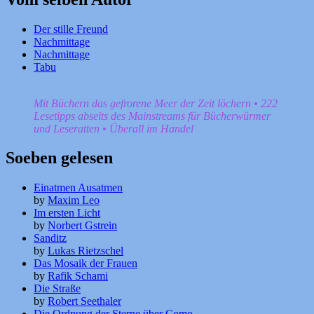
Der stille Freund
Nachmittage
Nachmittage
Tabu
Mit Büchern das gefrorene Meer der Zeit löchern • 222
Lesetipps abseits des Mainstreams für Bücherwürmer
und Leseratten • Überall im Handel
Soeben gelesen
Einatmen Ausatmen
by
Maxim Leo
Im ersten Licht
by
Norbert Gstrein
Sanditz
by
Lukas Rietzschel
Das Mosaik der Frauen
by
Rafik Schami
Die Straße
by
Robert Seethaler
Die Ordnung der Sterne über Como