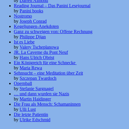
by
Darren Almond
Reading Journal – Das Panini Lesejournal
by
Panini books
Nostromo
by
Joseph Conrad
Kegeljungen-Anekdoten
Ganz zu schweigen von: Offene Rechnung
by
Philippe Djian
Ist es Liebe
by
Valery Tscheplanowa
JR. La Caverne du Pont Neuf
by
Hans Ulrich Obrist
Ein Königreich für eine Schnecke
by
Maria Rewa
Sehnsucht – eine Meditation über Zeit
by
Szczepan Twardoch
Opernball
by
Stefanie Sargnagel
… und dann wurden sie Nazis
by
Martin Haidinger
Die Frau als Mensch: Schamaninnen
by
Ulli Lust
Die letzte Patientin
by
Ulrike Edschmid