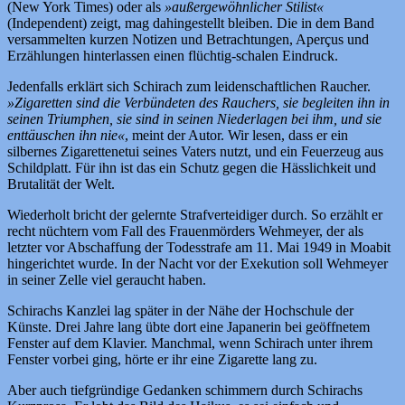
(New York Times) oder als
»außergewöhnlicher Stilist«
(Independent) zeigt, mag dahingestellt bleiben. Die in dem Band
versammelten kurzen Notizen und Betrachtungen, Aperçus und
Erzählungen hinterlassen einen flüchtig-schalen Eindruck.
Jedenfalls erklärt sich Schirach zum leidenschaftlichen Raucher.
»Zigaretten sind die Verbündeten des Rauchers, sie begleiten ihn in
seinen Triumphen, sie sind in seinen Niederlagen bei ihm, und sie
enttäuschen ihn nie«
, meint der Autor. Wir lesen, dass er ein
silbernes Zigarettenetui seines Vaters nutzt, und ein Feuerzeug aus
Schildplatt. Für ihn ist das ein Schutz gegen die Hässlichkeit und
Brutalität der Welt.
Wiederholt bricht der gelernte Strafverteidiger durch. So erzählt er
recht nüchtern vom Fall des Frauenmörders Wehmeyer, der als
letzter vor Abschaffung der Todesstrafe am 11. Mai 1949 in Moabit
hingerichtet wurde. In der Nacht vor der Exekution soll Wehmeyer
in seiner Zelle viel geraucht haben.
Schirachs Kanzlei lag später in der Nähe der Hochschule der
Künste. Drei Jahre lang übte dort eine Japanerin bei geöffnetem
Fenster auf dem Klavier. Manchmal, wenn Schirach unter ihrem
Fenster vorbei ging, hörte er ihr eine Zigarette lang zu.
Aber auch tiefgründige Gedanken schimmern durch Schirachs