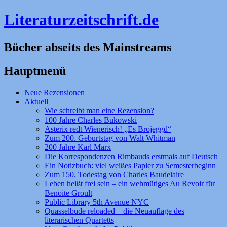
Literaturzeitschrift.de
Bücher abseits des Mainstreams
Hauptmenü
Zum
Neue Rezensionen
Inhalt
Aktuell
springen
Wie schreibt man eine Rezension?
100 Jahre Charles Bukowski
Asterix redt Wienerisch! „Es Brojeggd“
Zum 200. Geburtstag von Walt Whitman
200 Jahre Karl Marx
Die Korrespondenzen Rimbauds erstmals auf Deutsch
Ein Notizbuch: viel weißes Papier zu Semesterbeginn
Zum 150. Todestag von Charles Baudelaire
Leben heißt frei sein – ein wehmütiges Au Revoir für
Benoite Groult
Public Library 5th Avenue NYC
Quasselbude reloaded – die Neuauflage des
literarischen Quartetts