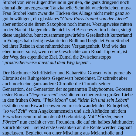
Strobel von einer Jugendfreundin gerufen, die ganz dringend noch
einmal die unvergessene Tanzkapelle Schmidt wiederbeleben muss.
Frau Strobel kann zwar die Tücken des Alltags nicht mehr ganz so
gut bewältigen, ein glasklares “
Ganz Paris träumt von der Liebe
”
aber entlockt sie ihrem Saxophon noch immer. Vorzugsweise mitten
in der Nacht. Da gerade alle nicht viel Besseres zu tun haben, steigt
diese ungleiche, bunt zusammengewürfelte Gesellschaft kurzerhand
in Fränges halb fertig restaurierten Bulli und begleitet Frau Strobel
bei ihrer Reise in eine ruhmreichere Vergangenheit. Und wie das
eben immer so ist, wenn eine Geschichte zum Road Trip wird, ist
der Weg das eigentliche Ziel. Zumal die Zwischenstopps
“
praktischerweise direkt auf dem Weg liegen
“.
Der Bochumer Schriftsteller und Kabarettist Goosen wird gerne als
Chronist der Ruhrgebiets-Gegenwart bezeichnet. Er schreibt aber
auch noch eine ganz andere Chronik: die Chronik seiner
Generation, der Generation der sogenannten Babyboomer. Goosens
erster Roman “
liegen lernen
” erzählte von einer ersten großen Liebe
in den frühen 80ern, “
Pink Moon
” und “
Mein Ich und sein Leben
”
erzählten vom Erwachsenwerden im sich wandelnden Ruhrgebiet,
“
so viel Zeit
” vom Angekommensein und sich Abfinden mit dem
Erwachsensein rund um den 40 Geburtstag. Mit “
Förster, mein
Förster
” nun erzählt er von Freunden, die auf ein halbes Jahrhundert
zurückblicken – selbst erste Gedanken an die Rente werden zaghaft
zugelassen. Begleitet von einer Mischung aus Melancholie und