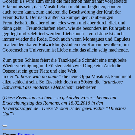
Goosen: Es wird zum einen die fast schon mantrahaft vorgebetete
Erkenntnis sein, dass Musik Leben nicht nur begleiten, sondern
auch retten kann, zum anderen die Beschwörung der Kraft der
Freundschaft. Der nach außen so kumpeligen, raubeinigen
Freundschaft, die aber ohne jedes wenn und aber durch dick und
dünn geht – Freundschaften eben, wie sie besonders im Ruhrgebiet
gepflegt und zelebriert werden. Liebe auch – von Liebe ist auch
immer wieder die Rede. Doch auch wenn Montagues und Capulets
in allen denkbaren Entwicklungsstadien den Roman bevölkern, im
Goosenschen Universum ist Liebe nicht das allein selig machende.
Zum guten Schluss feiert die Tanzkapelle Schmidt eine umjubelte
Wiedervereinigung und Förster sieht zwei Dinge ein: Auch die
Ostsee ist ein guter Platz und eine Welt,
in der
“a horse with no name”
die neue Oppa Musik ist, kann nicht
allzu schlecht sein. So lässt sich doch am 50sten die “
grundlose
Schwermut des modernen Menschen
” zelebrieren.
(
Diese Rezension erschien – in gekürzter Form – bereits am
Erscheinungstag des Romans, am 18.02.2016 in den
Revierpassagen.de . Diese Version ist der gewünschte “Directors
Cut”
)
Genre:
Romane