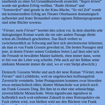
zusehends zu einer Art Gesamtkunstwerk avanciert. “
liegen lernen
”
wurde mit großem Erfolg verfilmt, “
Radio Heimat
” und
“
Sommerfest
” sind gerade in der Kino-Mache, “
So viel Zeit
” wurde
mit kommerziellem Erfolg am Theater Oberhausen dramaturgisch
aufbereitet und fester Bestandteil seiner eigenen Bühnenprogramme
sind seine Bücher sowieso.
“
Förster, mein Förster
” bereitet dies schon vor. In dem ohnehin sehr
dialoglastigen Roman wurde die ein oder andere Passage direkt
schon als Drehbuch geschrieben. Das Buch verliert so
zwischenzeitlich an Schwung und liest sich streckenweise hölzerner,
als man es von Frank Goosen gewohnt ist. Die besten Passagen sind
jene, in denen Förster seinen Gedanken freien Lauf lässt oder sich
die Freunde in bewährter Manier kabbeln, eben immer dann, wenn
er frei von der Leber weg schreibt. (Wie auch auf der Bühne seine
stärksten Momente immer die sind, wo er vom Skript abweicht.)
Dennoch: Goosens Werke und auch der neue Roman “
Förster, mein
Förster
” sind Lichtblicke, weil sie ungebrochen hoffnungsfroh
Zuversicht vermitteln. Seine Protagonisten kommen zwar bisweilen
etwas melancholisch rüber, düstere Melancholie war jedoch noch
nie Frank Goosens Ding. Bei ihm ist es eher eine sehnsüchtige,
zuversichtliche Melancholie. Wenn irgendwann irgendwer in
hoffentlich noch weit entfernter Zukunft in einer Retrospektive ein
Fazit ziehen wird, was bleiben wird aus den Büchern von Frank