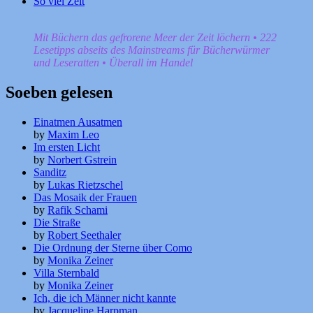
So viel Zeit
Mit Büchern das gefrorene Meer der Zeit löchern • 222
Lesetipps abseits des Mainstreams für Bücherwürmer
und Leseratten • Überall im Handel
Soeben gelesen
Einatmen Ausatmen
by
Maxim Leo
Im ersten Licht
by
Norbert Gstrein
Sanditz
by
Lukas Rietzschel
Das Mosaik der Frauen
by
Rafik Schami
Die Straße
by
Robert Seethaler
Die Ordnung der Sterne über Como
by
Monika Zeiner
Villa Sternbald
by
Monika Zeiner
Ich, die ich Männer nicht kannte
by
Jacqueline Harpman