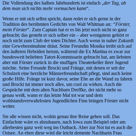
Die Vollendung des halben Jahrhunderts ist einfach „
der Tag, ab
dem man sich nichts mehr vormachen kann
“.
Wenn er mit sich selbst spricht, dann redet er sich gerne in der
Tradition des berühmten Gedichts von Walt Whitman an:
“Förster,
mein Förster
“. Zum Captain hat er es bis jetzt noch nicht so ganz
gebracht; das gesteht er sich selber ein – aber wenigstens gehört er
noch nicht zum Club der toten Dichter. Auch wenn in naher Zukunft
eine Gewebeentnahme dräut. Seine Freundin Monika treibt sich auf
den äußeren Hebriden herum, während die Ex Martina es zwar zur
bundesweit beliebten Tatort-Kommissarin gebracht hat, am liebsten
aber mit Förster zurück in die muffigen Theaterkeller ihrer Jugend
möchte. Seine Freunde Brocki und Fränge, mit denen er seit der
Schulzeit eine herzliche Männerfreundschaft pflegt, sind auch keine
große Hilfe. Fränge ist kurz davor, seine Ehe an die Wand zu fahren
und Brocki tut immer noch alles, um cool zu wirken. Auch die
Gespräche mit dem alten Nachbarn Dreffke, der nicht mehr so
genau weiß, wann er das letzte Mal tot war und dem
wohlstandsverwahrlosten Jugendlichen Finn bringen Förster nicht
weiter.
Sie alle wissen nicht, wohin genau ihre Reise gehen soll. Das
Einfachste wäre es abzuhauen, nach Iowa zum Beispiel oder am
allerbesten ganz weit weg ins Outback. Aber zur Not tut es auch die
Ostsee. An eben diese wird die leicht demente Nachbarin Frau