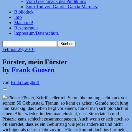
Vom Geschmack des Publikums
Zum Tod von Gabriel Garcia Marquez
Bibliothek
Info
Mach mit!
Rezensenten
Impressum/Datenschutz
Suchen
nach:
Februar
29, 2016
Förster, mein Förster
by
Frank Goosen
von
Britta Langhoff
Förster, Schriftsteller mit Schreibhemmung steht kurz vor
seinem 50 Geburtstag. Tjanun, so kann es gehen: Gerade noch jung
und knackig, das Leben liegt vor einem, findet man sich plötzlich in
einem Alter wieder, in dem man einsieht, dass Stracciatella und
Pistazie ganz schlecht zusammenpassen. Auch wenn er sich noch so
oft einredet, dass es ein Geburtstag wie jeder andere ist und nicht
wichtiger als der ein Jahr zuvor – Förster kommt doch ins Grübeln.