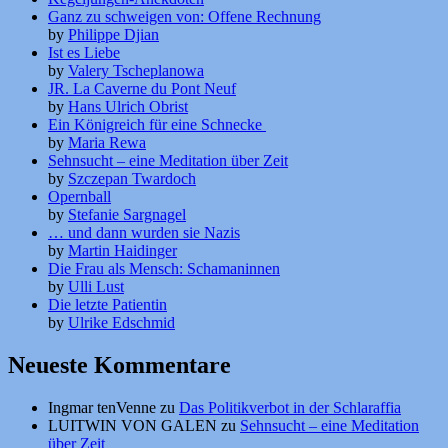
Ganz zu schweigen von: Offene Rechnung
by
Philippe Djian
Ist es Liebe
by
Valery Tscheplanowa
JR. La Caverne du Pont Neuf
by
Hans Ulrich Obrist
Ein Königreich für eine Schnecke
by
Maria Rewa
Sehnsucht – eine Meditation über Zeit
by
Szczepan Twardoch
Opernball
by
Stefanie Sargnagel
… und dann wurden sie Nazis
by
Martin Haidinger
Die Frau als Mensch: Schamaninnen
by
Ulli Lust
Die letzte Patientin
by
Ulrike Edschmid
Neueste Kommentare
Ingmar tenVenne
zu
Das Politikverbot in der Schlaraffia
LUITWIN VON GALEN
zu
Sehnsucht – eine Meditation
über Zeit