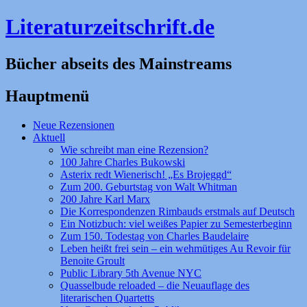
Literaturzeitschrift.de
Bücher abseits des Mainstreams
Hauptmenü
Zum
Neue Rezensionen
Inhalt
Aktuell
springen
Wie schreibt man eine Rezension?
100 Jahre Charles Bukowski
Asterix redt Wienerisch! „Es Brojeggd“
Zum 200. Geburtstag von Walt Whitman
200 Jahre Karl Marx
Die Korrespondenzen Rimbauds erstmals auf Deutsch
Ein Notizbuch: viel weißes Papier zu Semesterbeginn
Zum 150. Todestag von Charles Baudelaire
Leben heißt frei sein – ein wehmütiges Au Revoir für
Benoite Groult
Public Library 5th Avenue NYC
Quasselbude reloaded – die Neuauflage des
literarischen Quartetts