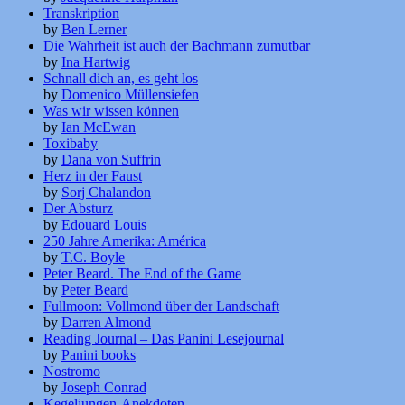
Transkription
by
Ben Lerner
Die Wahrheit ist auch der Bachmann zumutbar
by
Ina Hartwig
Schnall dich an, es geht los
by
Domenico Müllensiefen
Was wir wissen können
by
Ian McEwan
Toxibaby
by
Dana von Suffrin
Herz in der Faust
by
Sorj Chalandon
Der Absturz
by
Edouard Louis
250 Jahre Amerika: América
by
T.C. Boyle
Peter Beard. The End of the Game
by
Peter Beard
Fullmoon: Vollmond über der Landschaft
by
Darren Almond
Reading Journal – Das Panini Lesejournal
by
Panini books
Nostromo
by
Joseph Conrad
Kegeljungen-Anekdoten