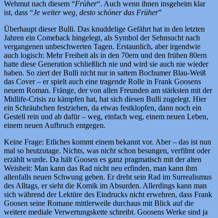
Wehmut nach diesem “
Früher
“. Auch wenn ihnen insgeheim klar
ist, dass “
Je weiter weg, desto schöner das Früher
”
Überhaupt dieser Bulli. Das knuddelige Gefährt hat in den letzten
Jahren ein Comeback hingelegt, als Symbol der Sehnsucht nach
vergangenen unbeschwerten Tagen. Erstaunlich, aber irgendwie
auch logisch: Mehr Freiheit als in den 70ern und den frühen 80ern
hatte diese Generation schließlich nie und wird sie auch nie wieder
haben. So ziert der Bulli nicht nur in sattem Bochumer Blau-Weiß
das Cover – er spielt auch eine tragende Rolle in Frank Goosens
neuem Roman. Fränge, der von allen Freunden am stärksten mit der
Midlife-Crisis zu kämpfen hat, hat sich diesen Bulli zugelegt. Hier
ein Schräubchen festziehen, da etwas festklopfen, dann noch ein
Gestell rein und ab dafür – weg, einfach weg, einem neuen Leben,
einem neuen Aufbruch entgegen.
Keine Frage: Etliches kommt einem bekannt vor. Aber – das ist nun
mal so heutzutage. Nichts, was nicht schon besungen, verfilmt oder
erzählt wurde. Da hält Goosen es ganz pragmatisch mit der alten
Weisheit: Man kann das Rad nicht neu erfinden, man kann ihm
allenfalls neuen Schwung geben. Er dreht sein Rad im Surrealismus
des Alltags, er sieht die Komik im Absurden. Allerdings kann man
sich während der Lektüre des Eindrucks nicht erwehren, dass Frank
Goosen seine Romane mittlerweile durchaus mit Blick auf die
weitere mediale Verwertungskette schreibt. Goosens Werke sind ja