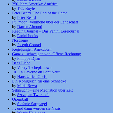
250 Jahre Amerika: América
by
T.C. Boyle
Peter Beard. The End of the Game
by
Peter Beard
Fullmoon: Vollmond über der Landschaft
by
Darren Almond
Reading Journal – Das Panini Lesejournal
by
Panini books
Nostromo
by
Joseph Conrad
Kegeljungen-Anekdoten
Ganz zu schweigen von: Offene Rechnung
by
Philippe Djian
Ist es Liebe
by
Valery Tscheplanowa
JR. La Caverne du Pont Neuf
by
Hans Ulrich Obrist
Ein Königreich für eine Schnecke
by
Maria Rewa
Sehnsucht – eine Meditation über Zeit
by
Szczepan Twardoch
Opernball
by
Stefanie Sargnagel
… und dann wurden sie Nazis
by
Martin Haidinger