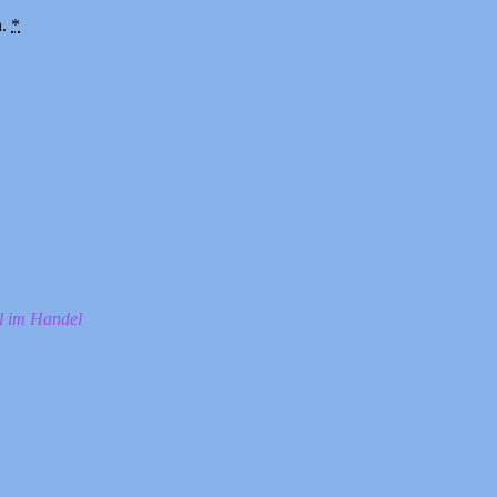
n.
*
ll im Handel