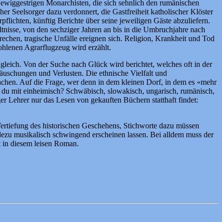
n ewiggestrigen Monarchisten, die sich sehnlich den rumänischen
r Seelsorger dazu verdonnert, die Gastfreiheit katholischer Klöster
lichten, künftig Berichte über seine jeweiligen Gäste abzuliefern.
ltnisse, von den sechziger Jahren an bis in die Umbruchjahre nach
rechen, tragische Unfälle ereignen sich. Religion, Krankheit und Tod
ohlenen Agrarflugzeug wird erzählt.
leich. Von der Suche nach Glück wird berichtet, welches oft in der
uschungen und Verlusten. Die ethnische Vielfalt und
Sprachen. Auf die Frage, wer denn in dem kleinen Dorf, in dem es «mehr
t du mit einheimisch? Schwäbisch, slowakisch, ungarisch, rumänisch,
ger Lehrer nur das Lesen von gekauften Büchern statthaft findet:
Vertiefung des historischen Geschehens, Stichworte dazu müssen
adezu musikalisch schwingend erscheinen lassen. Bei alldem muss der
 in diesem leisen Roman.