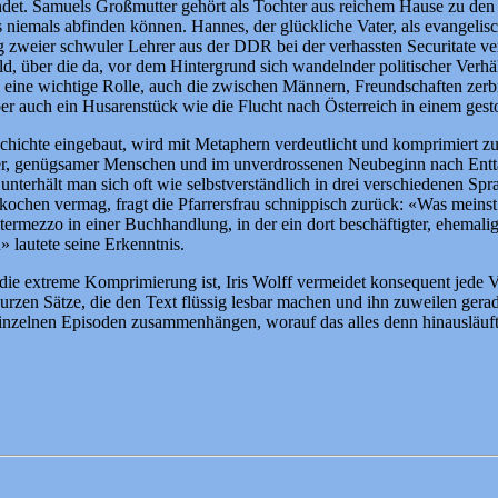
bindet. Samuels Großmutter gehört als Tochter aus reichem Hause zu de
iemals abfinden können. Hannes, der glückliche Vater, als evangelische
zweier schwuler Lehrer aus der DDR bei der verhassten Securitate verpf
d, über die da, vor dem Hintergrund sich wandelnder politischer Verhä
i eine wichtige Rolle, auch die zwischen Männern, Freundschaften zerb
r auch ein Husarenstück wie die Flucht nach Österreich in einem gest
hichte eingebaut, wird mit Metaphern verdeutlicht und komprimiert zug
ener, genügsamer Menschen und im unverdrossenen Neubeginn nach Enttä
rn unterhält man sich oft wie selbstverständlich in drei verschiedenen 
kochen vermag, fragt die Pfarrersfrau schnippisch zurück: «Was meins
ntermezzo in einer Buchhandlung, in der ein dort beschäftigter, ehemali
 lautete seine Erkenntnis.
 die extreme Komprimierung ist, Iris Wolff vermeidet konsequent jede 
kurzen Sätze, die den Text flüssig lesbar machen und ihn zuweilen ger
einzelnen Episoden zusammenhängen, worauf das alles denn hinausläuft