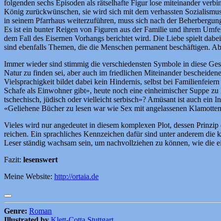
folgenden sechs Episoden als rätselhafte Figur lose miteinander ver
König zurückwünschen, sie wird sich mit dem verhassten Sozialismus n
in seinem Pfarrhaus weiterzuführen, muss sich nach der Beherbergung 
Es ist ein bunter Reigen von Figuren aus der Familie und ihrem Umfel
dem Fall des Eisernen Vorhangs berichtet wird. Die Liebe spielt dabe
sind ebenfalls Themen, die die Menschen permanent beschäftigen. Abe
Immer wieder sind stimmig die verschiedensten Symbole in diese Gesc
Natur zu finden sei, aber auch im friedlichen Miteinander bescheid
Vielsprachigkeit bildet dabei kein Hindernis, selbst bei Familienfeie
Schafe als Einwohner gibt», heute noch eine einheimischer Suppe zu 
tschechisch, jüdisch oder vielleicht serbisch»? Amüsant ist auch ein I
«Geliehene Bücher zu lesen war wie Sex mit angelassenen Klamotten»
Vieles wird nur angedeutet in diesem komplexen Plot, dessen Prinzip
reichen. Ein sprachliches Kennzeichen dafür sind unter anderem die 
Leser ständig wachsam sein, um nachvollziehen zu können, wie die 
Fazit:
lesenswert
Meine Website:
http://ortaia.de
Genre:
Roman
Illustrated by
Klett-Cotta Stuttgart