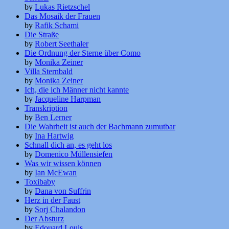
by
Lukas Rietzschel
Das Mosaik der Frauen
by
Rafik Schami
Die Straße
by
Robert Seethaler
Die Ordnung der Sterne über Como
by
Monika Zeiner
Villa Sternbald
by
Monika Zeiner
Ich, die ich Männer nicht kannte
by
Jacqueline Harpman
Transkription
by
Ben Lerner
Die Wahrheit ist auch der Bachmann zumutbar
by
Ina Hartwig
Schnall dich an, es geht los
by
Domenico Müllensiefen
Was wir wissen können
by
Ian McEwan
Toxibaby
by
Dana von Suffrin
Herz in der Faust
by
Sorj Chalandon
Der Absturz
by
Edouard Louis