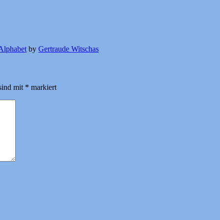
Alphabet
by
Gertraude Witschas
sind mit
*
markiert