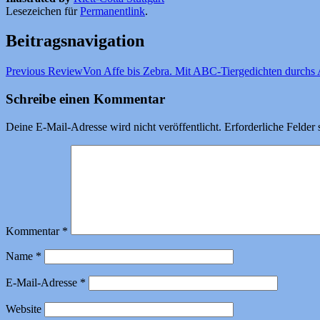
Lesezeichen für
Permanentlink
.
Beitragsnavigation
Previous Review
Von Affe bis Zebra. Mit ABC-Tiergedichten durchs 
Schreibe einen Kommentar
Deine E-Mail-Adresse wird nicht veröffentlicht.
Erforderliche Felder 
Kommentar
*
Name
*
E-Mail-Adresse
*
Website