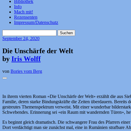
Bibliothek
Info
Mach mit!
Rezensenten
Impressum/Datenschutz
Suchen
nach:
September
24, 2020
Die Unschärfe der Welt
by
Iris Wolff
von
Bories vom Berg
In ihrem vierten Roman «Die Unschärfe der Welt» erzählt die aus Sie
Familie, deren starke Bindungskräfte die Zeiten überdauern. Bereits de
gestreutes Themenspektrum verweist. Mit einer wunderbar bilderstarke
Schwebendes. Erinnerung sei «ein Raum mit wandernden Türen», he
Es beginnt gleich dramatisch. Die schwangere Frau des Pfarrers einer
Dort verdächtigt man sie zunächst mal, eine in Rumänien strafbare Abtr