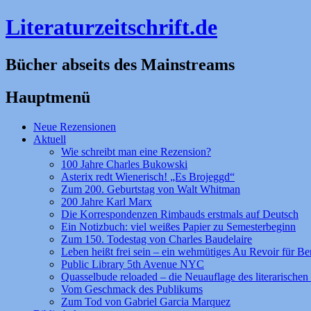
Literaturzeitschrift.de
Bücher abseits des Mainstreams
Hauptmenü
Zum
Neue Rezensionen
Inhalt
Aktuell
springen
Wie schreibt man eine Rezension?
100 Jahre Charles Bukowski
Asterix redt Wienerisch! „Es Brojeggd“
Zum 200. Geburtstag von Walt Whitman
200 Jahre Karl Marx
Die Korrespondenzen Rimbauds erstmals auf Deutsch
Ein Notizbuch: viel weißes Papier zu Semesterbeginn
Zum 150. Todestag von Charles Baudelaire
Leben heißt frei sein – ein wehmütiges Au Revoir für Be
Public Library 5th Avenue NYC
Quasselbude reloaded – die Neuauflage des literarischen 
Vom Geschmack des Publikums
Zum Tod von Gabriel Garcia Marquez