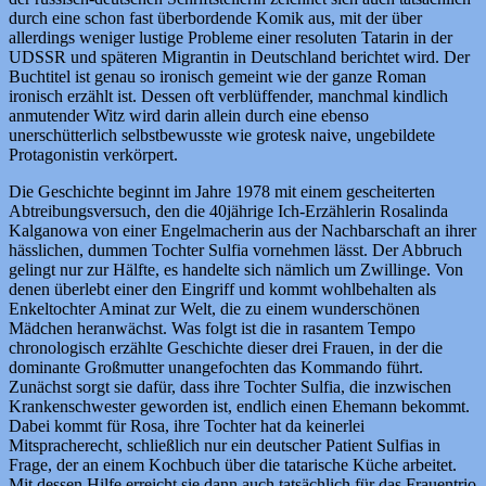
durch eine schon fast überbordende Komik aus, mit der über
allerdings weniger lustige Probleme einer resoluten Tatarin in der
UDSSR und späteren Migrantin in Deutschland berichtet wird. Der
Buchtitel ist genau so ironisch gemeint wie der ganze Roman
ironisch erzählt ist. Dessen oft verblüffender, manchmal kindlich
anmutender Witz wird darin allein durch eine ebenso
unerschütterlich selbstbewusste wie grotesk naive, ungebildete
Protagonistin verkörpert.
Die Geschichte beginnt im Jahre 1978 mit einem gescheiterten
Abtreibungsversuch, den die 40jährige Ich-Erzählerin Rosalinda
Kalganowa von einer Engelmacherin aus der Nachbarschaft an ihrer
hässlichen, dummen Tochter Sulfia vornehmen lässt. Der Abbruch
gelingt nur zur Hälfte, es handelte sich nämlich um Zwillinge. Von
denen überlebt einer den Eingriff und kommt wohlbehalten als
Enkeltochter Aminat zur Welt, die zu einem wunderschönen
Mädchen heranwächst. Was folgt ist die in rasantem Tempo
chronologisch erzählte Geschichte dieser drei Frauen, in der die
dominante Großmutter unangefochten das Kommando führt.
Zunächst sorgt sie dafür, dass ihre Tochter Sulfia, die inzwischen
Krankenschwester geworden ist, endlich einen Ehemann bekommt.
Dabei kommt für Rosa, ihre Tochter hat da keinerlei
Mitspracherecht, schließlich nur ein deutscher Patient Sulfias in
Frage, der an einem Kochbuch über die tatarische Küche arbeitet.
Mit dessen Hilfe erreicht sie dann auch tatsächlich für das Frauentrio