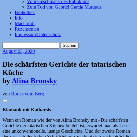
Vom Geschmack des Publikums
Zum Tod von Gabriel Garcia Marquez
Bibliothek
Info
Mach mit!
Rezensenten
Impressum/Datenschutz
Suchen
nach:
August
03, 2020
Die schärfsten Gerichte der tatarischen
Küche
by
Alina Bronsky
von
Bories vom Berg
Klamauk mit Katharsis
Wenn ein Roman wie der von Alina Bronsky mit «Die schärfsten
Gerichte der tatarischen Küche» betitelt ist, erwartet man als Leser
eine unkonventionelle, lustige Geschichte. Und der zweite Roman
der russisch-deutschen Schriftstellerin zeichnet sich auch tatsächlich