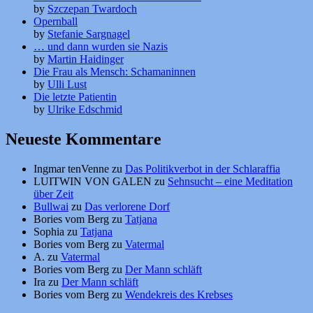
by
Szczepan Twardoch
Opernball
by
Stefanie Sargnagel
… und dann wurden sie Nazis
by
Martin Haidinger
Die Frau als Mensch: Schamaninnen
by
Ulli Lust
Die letzte Patientin
by
Ulrike Edschmid
Neueste Kommentare
Ingmar tenVenne
zu
Das Politikverbot in der Schlaraffia
LUITWIN VON GALEN
zu
Sehnsucht – eine Meditation
über Zeit
Bullwai
zu
Das verlorene Dorf
Bories vom Berg
zu
Tatjana
Sophia
zu
Tatjana
Bories vom Berg
zu
Vatermal
A.
zu
Vatermal
Bories vom Berg
zu
Der Mann schläft
Ira
zu
Der Mann schläft
Bories vom Berg
zu
Wendekreis des Krebses