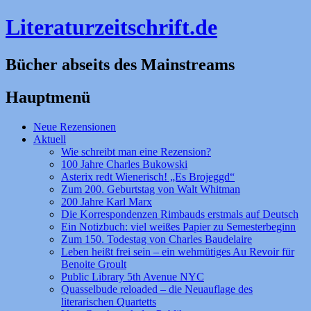
Literaturzeitschrift.de
Bücher abseits des Mainstreams
Hauptmenü
Zum
Neue Rezensionen
Inhalt
Aktuell
springen
Wie schreibt man eine Rezension?
100 Jahre Charles Bukowski
Asterix redt Wienerisch! „Es Brojeggd“
Zum 200. Geburtstag von Walt Whitman
200 Jahre Karl Marx
Die Korrespondenzen Rimbauds erstmals auf Deutsch
Ein Notizbuch: viel weißes Papier zu Semesterbeginn
Zum 150. Todestag von Charles Baudelaire
Leben heißt frei sein – ein wehmütiges Au Revoir für
Benoite Groult
Public Library 5th Avenue NYC
Quasselbude reloaded – die Neuauflage des
literarischen Quartetts