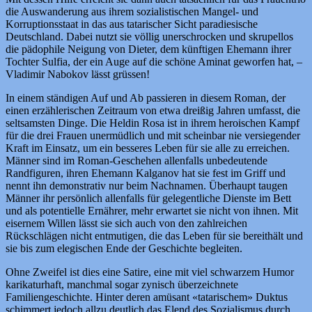
die Auswanderung aus ihrem sozialistischen Mangel- und
Korruptionsstaat in das aus tatarischer Sicht paradiesische
Deutschland. Dabei nutzt sie völlig unerschrocken und skrupellos
die pädophile Neigung von Dieter, dem künftigen Ehemann ihrer
Tochter Sulfia, der ein Auge auf die schöne Aminat geworfen hat, –
Vladimir Nabokov lässt grüssen!
In einem ständigen Auf und Ab passieren in diesem Roman, der
einen erzählerischen Zeitraum von etwa dreißig Jahren umfasst, die
seltsamsten Dinge. Die Heldin Rosa ist in ihrem heroischen Kampf
für die drei Frauen unermüdlich und mit scheinbar nie versiegender
Kraft im Einsatz, um ein besseres Leben für sie alle zu erreichen.
Männer sind im Roman-Geschehen allenfalls unbedeutende
Randfiguren, ihren Ehemann Kalganov hat sie fest im Griff und
nennt ihn demonstrativ nur beim Nachnamen. Überhaupt taugen
Männer ihr persönlich allenfalls für gelegentliche Dienste im Bett
und als potentielle Ernährer, mehr erwartet sie nicht von ihnen. Mit
eisernem Willen lässt sie sich auch von den zahlreichen
Rückschlägen nicht entmutigen, die das Leben für sie bereithält und
sie bis zum elegischen Ende der Geschichte begleiten.
Ohne Zweifel ist dies eine Satire, eine mit viel schwarzem Humor
karikaturhaft, manchmal sogar zynisch überzeichnete
Familiengeschichte. Hinter deren amüsant «tatarischem» Duktus
schimmert jedoch allzu deutlich das Elend des Sozialismus durch