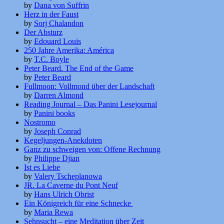
by
Dana von Suffrin
Herz in der Faust
by
Sorj Chalandon
Der Absturz
by
Edouard Louis
250 Jahre Amerika: América
by
T.C. Boyle
Peter Beard. The End of the Game
by
Peter Beard
Fullmoon: Vollmond über der Landschaft
by
Darren Almond
Reading Journal – Das Panini Lesejournal
by
Panini books
Nostromo
by
Joseph Conrad
Kegeljungen-Anekdoten
Ganz zu schweigen von: Offene Rechnung
by
Philippe Djian
Ist es Liebe
by
Valery Tscheplanowa
JR. La Caverne du Pont Neuf
by
Hans Ulrich Obrist
Ein Königreich für eine Schnecke
by
Maria Rewa
Sehnsucht – eine Meditation über Zeit