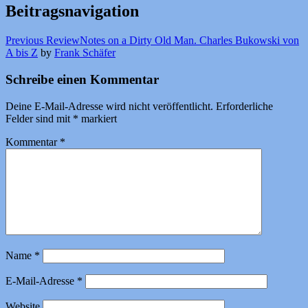
Beitragsnavigation
Previous Review
Notes on a Dirty Old Man. Charles Bukowski von
A bis Z
by
Frank Schäfer
Schreibe einen Kommentar
Deine E-Mail-Adresse wird nicht veröffentlicht.
Erforderliche
Felder sind mit
*
markiert
Kommentar
*
Name
*
E-Mail-Adresse
*
Website