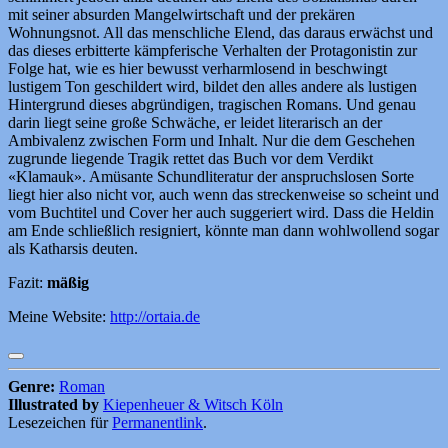
mit seiner absurden Mangelwirtschaft und der prekären
Wohnungsnot. All das menschliche Elend, das daraus erwächst und
das dieses erbitterte kämpferische Verhalten der Protagonistin zur
Folge hat, wie es hier bewusst verharmlosend in beschwingt
lustigem Ton geschildert wird, bildet den alles andere als lustigen
Hintergrund dieses abgründigen, tragischen Romans. Und genau
darin liegt seine große Schwäche, er leidet literarisch an der
Ambivalenz zwischen Form und Inhalt. Nur die dem Geschehen
zugrunde liegende Tragik rettet das Buch vor dem Verdikt
«Klamauk». Amüsante Schundliteratur der anspruchslosen Sorte
liegt hier also nicht vor, auch wenn das streckenweise so scheint und
vom Buchtitel und Cover her auch suggeriert wird. Dass die Heldin
am Ende schließlich resigniert, könnte man dann wohlwollend sogar
als Katharsis deuten.
Fazit:
mäßig
Meine Website:
http://ortaia.de
Genre:
Roman
Illustrated by
Kiepenheuer & Witsch Köln
Lesezeichen für
Permanentlink
.