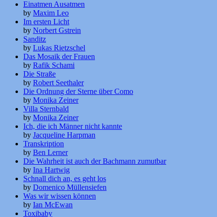
Einatmen Ausatmen
by
Maxim Leo
Im ersten Licht
by
Norbert Gstrein
Sanditz
by
Lukas Rietzschel
Das Mosaik der Frauen
by
Rafik Schami
Die Straße
by
Robert Seethaler
Die Ordnung der Sterne über Como
by
Monika Zeiner
Villa Sternbald
by
Monika Zeiner
Ich, die ich Männer nicht kannte
by
Jacqueline Harpman
Transkription
by
Ben Lerner
Die Wahrheit ist auch der Bachmann zumutbar
by
Ina Hartwig
Schnall dich an, es geht los
by
Domenico Müllensiefen
Was wir wissen können
by
Ian McEwan
Toxibaby