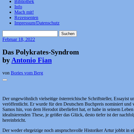
Bibliothek
Info
Mach mit!
Rezensenten
Impressum/Datenschutz
Suchen
nach:
Februar
18, 2022
Das Polykrates-Syndrom
by
Antonio Fian
von
Bories vom Berg
Der ungewöhnlich vielseitige österreichische Schriftsteller, Essayi
veröffentlicht. Er wurde für den Deutschen Buchpreis nominiert und 
Samos hin, von dem Herodot überliefert hat, er habe in seinem Leben 
idealisierenden These, je größer das Glück, desto tiefer ist der nac
hereinbricht.
Der weder ehrgeizige noch anspruchsvolle Historiker Artur jobbt in e