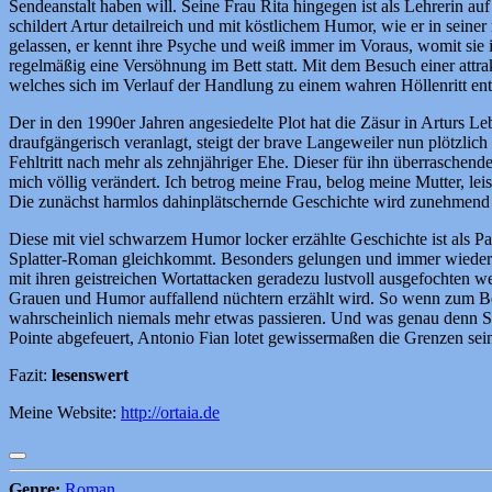
Sendeanstalt haben will. Seine Frau Rita hingegen ist als Lehrerin au
schildert Artur detailreich und mit köstlichem Humor, wie er in seine
gelassen, er kennt ihre Psyche und weiß immer im Voraus, womit sie 
regelmäßig eine Versöhnung im Bett statt. Mit dem Besuch einer attr
welches sich im Verlauf der Handlung zu einem wahren Höllenritt ent
Der in den 1990er Jahren angesiedelte Plot hat die Zäsur in Arturs
draufgängerisch veranlagt, steigt der brave Langeweiler nun plötzlic
Fehltritt nach mehr als zehnjähriger Ehe. Dieser für ihn überraschen
mich völlig verändert. Ich betrog meine Frau, belog meine Mutter, le
Die zunächst harmlos dahinplätschernde Geschichte wird zunehmend s
Diese mit viel schwarzem Humor locker erzählte Geschichte ist als Par
Splatter-Roman gleichkommt. Besonders gelungen und immer wieder zu
mit ihren geistreichen Wortattacken geradezu lustvoll ausgefochten w
Grauen und Humor auffallend nüchtern erzählt wird. So wenn zum Beis
wahrscheinlich niemals mehr etwas passieren. Und was genau denn Sex 
Pointe abgefeuert, Antonio Fian lotet gewissermaßen die Grenzen sei
Fazit:
lesenswert
Meine Website:
http://ortaia.de
Genre:
Roman