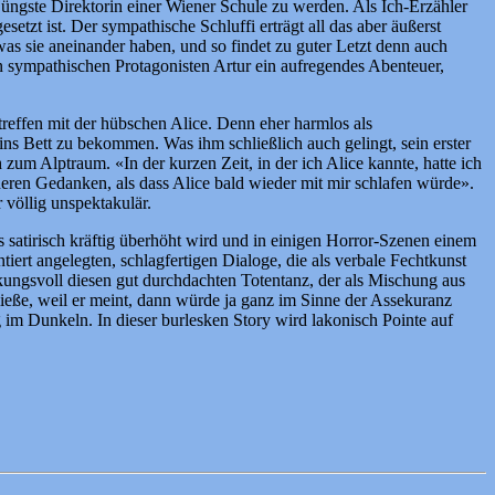
 jüngste Direktorin einer Wiener Schule zu werden. Als Ich-Erzähler
tzt ist. Der sympathische Schluffi erträgt all das aber äußerst
as sie aneinander haben, und so findet zu guter Letzt denn auch
n sympathischen Protagonisten Artur ein aufregendes Abenteuer,
reffen mit der hübschen Alice. Denn eher harmlos als
ins Bett zu bekommen. Was ihm schließlich auch gelingt, sein erster
zum Alptraum. «In der kurzen Zeit, in der ich Alice kannte, hatte ich
nderen Gedanken, als dass Alice bald wieder mit mir schlafen würde».
völlig unspektakulär.
s satirisch kräftig überhöht wird und in einigen Horror-Szenen einem
t angelegten, schlagfertigen Dialoge, die als verbale Fechtkunst
rkungsvoll diesen gut durchdachten Totentanz, der als Mischung aus
ließe, weil er meint, dann würde ja ganz im Sinne der Assekuranz
 im Dunkeln. In dieser burlesken Story wird lakonisch Pointe auf