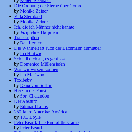
by
Robert Seethaler
Die Ordnung der Sterne über Como
by
Monika Zeiner
Villa Sternbald
by
Monika Zeiner
Ich, die ich Männer nicht kannte
by
Jacqueline Harpman
Transkription
by
Ben Lerner
Die Wahrheit ist auch der Bachmann zumutbar
by
Ina Hartwig
Schnall dich an, es geht los
by
Domenico Müllensiefen
Was wir wissen können
by
Ian McEwan
Toxibaby
by
Dana von Suffrin
Herz in der Faust
by
Sorj Chalandon
Der Absturz
by
Edouard Louis
250 Jahre Amerika: América
by
T.C. Boyle
Peter Beard. The End of the Game
by
Peter Beard