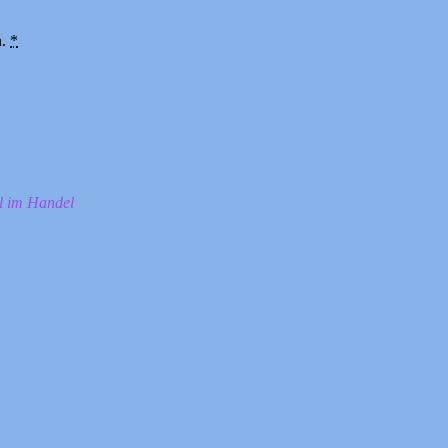
n.
*
ll im Handel