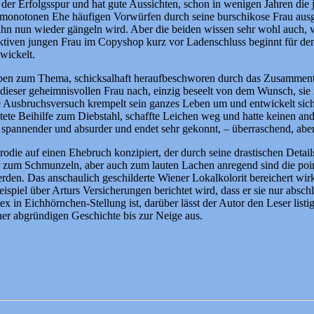
f der Erfolgsspur und hat gute Aussichten, schon in wenigen Jahren die
r monotonen Ehe häufigen Vorwürfen durch seine burschikose Frau ausgese
ihn nun wieder gängeln wird. Aber die beiden wissen sehr wohl auch, w
aktiven jungen Frau im Copyshop kurz vor Ladenschluss beginnt für de
wickelt.
 Leben zum Thema, schicksalhaft heraufbeschworen durch das Zusamment
h dieser geheimnisvollen Frau nach, einzig beseelt von dem Wunsch, sie 
de Ausbruchsversuch krempelt sein ganzes Leben um und entwickelt sich 
istete Beihilfe zum Diebstahl, schaffte Leichen weg und hatte keinen a
pannender und absurder und endet sehr gekonnt, – überraschend, aber 
odie auf einen Ehebruch konzipiert, der durch seine drastischen Detail
m Schmunzeln, aber auch zum lauten Lachen anregend sind die pointier
erden. Das anschaulich geschilderte Wiener Lokalkolorit bereichert wi
piel über Arturs Versicherungen berichtet wird, dass er sie nur absch
in Eichhörnchen-Stellung ist, darüber lässt der Autor den Leser listig
ner abgründigen Geschichte bis zur Neige aus.