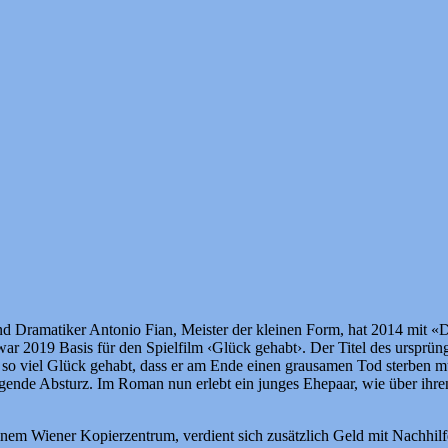
st und Dramatiker Antonio Fian, Meister der kleinen Form, hat 2014 mi
war 2019 Basis für den Spielfilm ‹Glück gehabt›. Der Titel des urspr
so viel Glück gehabt, dass er am Ende einen grausamen Tod sterben muss
hfolgende Absturz. Im Roman nun erlebt ein junges Ehepaar, wie über ih
inem Wiener Kopierzentrum, verdient sich zusätzlich Geld mit Nachhilfe