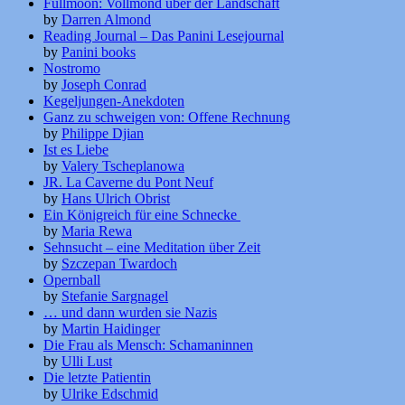
Fullmoon: Vollmond über der Landschaft
by
Darren Almond
Reading Journal – Das Panini Lesejournal
by
Panini books
Nostromo
by
Joseph Conrad
Kegeljungen-Anekdoten
Ganz zu schweigen von: Offene Rechnung
by
Philippe Djian
Ist es Liebe
by
Valery Tscheplanowa
JR. La Caverne du Pont Neuf
by
Hans Ulrich Obrist
Ein Königreich für eine Schnecke
by
Maria Rewa
Sehnsucht – eine Meditation über Zeit
by
Szczepan Twardoch
Opernball
by
Stefanie Sargnagel
… und dann wurden sie Nazis
by
Martin Haidinger
Die Frau als Mensch: Schamaninnen
by
Ulli Lust
Die letzte Patientin
by
Ulrike Edschmid