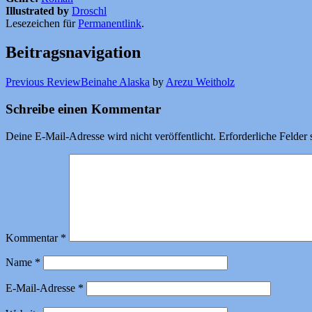
Illustrated by
Droschl
Lesezeichen für
Permanentlink
.
Beitragsnavigation
Previous Review
Beinahe Alaska
by
Arezu Weitholz
Schreibe einen Kommentar
Deine E-Mail-Adresse wird nicht veröffentlicht.
Erforderliche Felder 
Kommentar
*
Name
*
E-Mail-Adresse
*