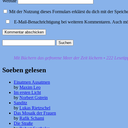
Website
Mit der Nutzung dieses Formulars erklärst du dich mit der Speic
E-Mail-Benachrichtigung bei weiteren Kommentaren. Auch mö
Suchen
nach:
Mit Büchern das gefrorene Meer der Zeit löchern • 222 Leseti
Soeben gelesen
Einatmen Ausatmen
by
Maxim Leo
Im ersten Licht
by
Norbert Gstrein
Sanditz
by
Lukas Rietzschel
Das Mosaik der Frauen
by
Rafik Schami
Die Straße