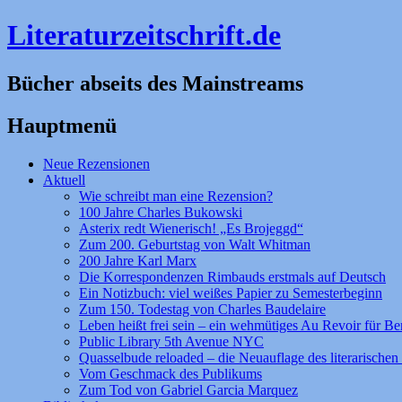
Literaturzeitschrift.de
Bücher abseits des Mainstreams
Hauptmenü
Zum
Neue Rezensionen
Inhalt
Aktuell
springen
Wie schreibt man eine Rezension?
100 Jahre Charles Bukowski
Asterix redt Wienerisch! „Es Brojeggd“
Zum 200. Geburtstag von Walt Whitman
200 Jahre Karl Marx
Die Korrespondenzen Rimbauds erstmals auf Deutsch
Ein Notizbuch: viel weißes Papier zu Semesterbeginn
Zum 150. Todestag von Charles Baudelaire
Leben heißt frei sein – ein wehmütiges Au Revoir für Be
Public Library 5th Avenue NYC
Quasselbude reloaded – die Neuauflage des literarischen 
Vom Geschmack des Publikums
Zum Tod von Gabriel Garcia Marquez