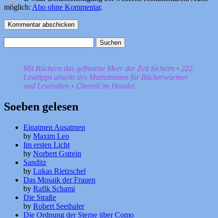
möglich:
Abo ohne Kommentar
.
Suchen
nach:
Mit Büchern das gefrorene Meer der Zeit löchern • 222
Lesetipps abseits des Mainstreams für Bücherwürmer
und Leseratten • Überall im Handel
Soeben gelesen
Einatmen Ausatmen
by
Maxim Leo
Im ersten Licht
by
Norbert Gstrein
Sanditz
by
Lukas Rietzschel
Das Mosaik der Frauen
by
Rafik Schami
Die Straße
by
Robert Seethaler
Die Ordnung der Sterne über Como