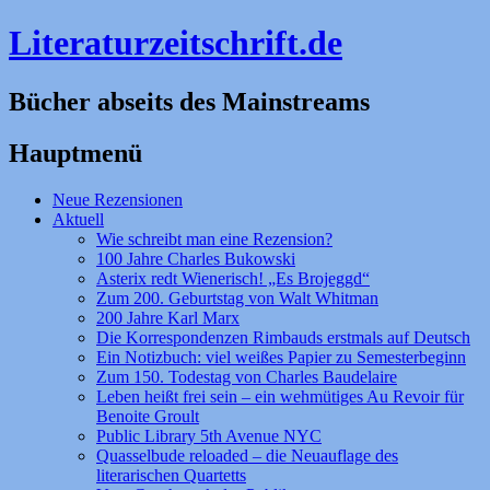
Literaturzeitschrift.de
Bücher abseits des Mainstreams
Hauptmenü
Zum
Neue Rezensionen
Inhalt
Aktuell
springen
Wie schreibt man eine Rezension?
100 Jahre Charles Bukowski
Asterix redt Wienerisch! „Es Brojeggd“
Zum 200. Geburtstag von Walt Whitman
200 Jahre Karl Marx
Die Korrespondenzen Rimbauds erstmals auf Deutsch
Ein Notizbuch: viel weißes Papier zu Semesterbeginn
Zum 150. Todestag von Charles Baudelaire
Leben heißt frei sein – ein wehmütiges Au Revoir für
Benoite Groult
Public Library 5th Avenue NYC
Quasselbude reloaded – die Neuauflage des
literarischen Quartetts