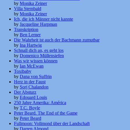
by
Monika Zeiner
Villa Sternbald
by
Monika Zeiner
Ich, die ich Männer nicht kannte
by
Jacqueline Harpman
Transkription
by
Ben Lerner
Die Wahrheit ist auch der Bachmann zumutbar
by
Ina Hartwig
Schnall dich an, es geht los
by
Domenico Müllensiefen
Was wir wissen können
by
Ian McEwan
Toxibaby
by
Dana von Suffrin
Herz in der Faust
by
Sorj Chalandon
Der Absturz
by
Edouard Louis
250 Jahre Amerika: América
by
T.C. Boyle
Peter Beard. The End of the Game
by
Peter Beard
Fullmoon: Vollmond über der Landschaft
by
Darren Almond