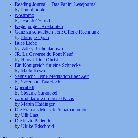
Reading Journal – Das Panini Lesejournal
by
Panini books
Nostromo
by
Joseph Conrad
Kegeljungen-Anekdoten
Ganz zu schweigen von: Offene Rechnung
by
Philippe Djian
Ist es Liebe
by
Valery Tscheplanowa
JR. La Caverne du Pont Neuf
by
Hans Ulrich Obrist
Ein Königreich für eine Schnecke
by
Maria Rewa
Sehnsucht – eine Meditation über Zeit
by
Szczepan Twardoch
Opernball
by
Stefanie Sargnagel
… und dann wurden sie Nazis
by
Martin Haidinger
Die Frau als Mensch: Schamaninnen
by
Ulli Lust
Die letzte Patientin
by
Ulrike Edschmid