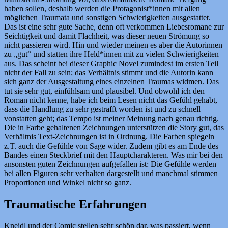
haben sollen, deshalb werden die Protagonist*innen mit allen
möglichen Traumata und sonstigen Schwierigkeiten ausgestattet.
Das ist eine sehr gute Sache, denn oft verkommen Liebesromane zur
Seichtigkeit und damit Flachheit, was dieser neuen Strömung so
nicht passieren wird. Hin und wieder meinen es aber die Autorinnen
zu „gut“ und statten ihre Held*innen mit zu vielen Schwierigkeiten
aus. Das scheint bei dieser Graphic Novel zumindest im ersten Teil
nicht der Fall zu sein; das Verhältnis stimmt und die Autorin kann
sich ganz der Ausgestaltung eines einzelnen Traumas widmen. Das
tut sie sehr gut, einfühlsam und plausibel. Und obwohl ich den
Roman nicht kenne, habe ich beim Lesen nicht das Gefühl gehabt,
dass die Handlung zu sehr gestrafft worden ist und zu schnell
vonstatten geht; das Tempo ist meiner Meinung nach genau richtig.
Die in Farbe gehaltenen Zeichnungen unterstützen die Story gut, das
Verhältnis Text-Zeichnungen ist in Ordnung. Die Farben spiegeln
z.T. auch die Gefühle von Sage wider. Zudem gibt es am Ende des
Bandes einen Steckbrief mit den Hauptcharakteren. Was mir bei den
ansonsten guten Zeichnungen aufgefallen ist: Die Gefühle werden
bei allen Figuren sehr verhalten dargestellt und manchmal stimmen
Proportionen und Winkel nicht so ganz.
Traumatische Erfahrungen
Kneidl und der Comic stellen sehr schön dar, was passiert, wenn