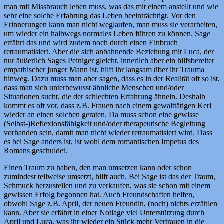
man mit Missbrauch leben muss, was das mit einem anstellt und wie
sehr eine solche Erfahrung das Leben beeinträchtigt. Vor den
Erinnerungen kann man nicht weglaufen, man muss sie verarbeiten,
um wieder ein halbwegs normales Leben führen zu können. Sage
erfährt das und wird zudem noch durch einen Einbruch
retraumatisiert. Aber die sich anbahnende Beziehung mit Luca, der
nur äußerlich Sages Peiniger gleicht, innerlich aber ein hilfsbereiter
empathischer junger Mann ist, hilft ihr langsam über ihr Trauma
hinweg. Dazu muss man aber sagen, dass es in der Realität oft so ist,
dass man sich unterbewusst ähnliche Menschen und/oder
Situationen sucht, die der schlechten Erfahrung ähneln. Deshalb
kommt es oft vor, dass z.B. Frauen nach einem gewalttätigen Kerl
wieder an einen solchen geraten. Da muss schon eine gewisse
(Selbst-)Reflexionsfähigkeit und/oder therapeutische Begleitung
vorhanden sein, damit man nicht wieder retraumatisiert wird. Dass
es bei Sage anders ist, ist wohl dem romantischen Impetus des
Romans geschuldet.
Einen Traum zu haben, den man umsetzen kann oder schon
zumindest teilweise umsetzt, hilft auch. Bei Sage ist das der Traum,
Schmuck herzustellen und zu verkaufen, was sie schon mit einem
gewissen Erfolg begonnen hat. Auch Freundschaften helfen,
obwohl Sage z.B. April, der neuen Freundin, (noch) nichts erzählen
kann. Aber sie erfährt in einer Notlage viel Unterstützung durch
April und Luca, was ihr wieder ein Stück mehr Vertrauen in die