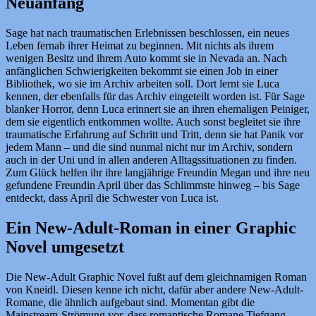
Neuanfang
Sage hat nach traumatischen Erlebnissen beschlossen, ein neues
Leben fernab ihrer Heimat zu beginnen. Mit nichts als ihrem
wenigen Besitz und ihrem Auto kommt sie in Nevada an. Nach
anfänglichen Schwierigkeiten bekommt sie einen Job in einer
Bibliothek, wo sie im Archiv arbeiten soll. Dort lernt sie Luca
kennen, der ebenfalls für das Archiv eingeteilt worden ist. Für Sage
blanker Horror, denn Luca erinnert sie an ihren ehemaligen Peiniger,
dem sie eigentlich entkommen wollte. Auch sonst begleitet sie ihre
traumatische Erfahrung auf Schritt und Tritt, denn sie hat Panik vor
jedem Mann – und die sind nunmal nicht nur im Archiv, sondern
auch in der Uni und in allen anderen Alltagssituationen zu finden.
Zum Glück helfen ihr ihre langjährige Freundin Megan und ihre neu
gefundene Freundin April über das Schlimmste hinweg – bis Sage
entdeckt, dass April die Schwester von Luca ist.
Ein New-Adult-Roman in einer Graphic
Novel umgesetzt
Die New-Adult Graphic Novel fußt auf dem gleichnamigen Roman
von Kneidl. Diesen kenne ich nicht, dafür aber andere New-Adult-
Romane, die ähnlich aufgebaut sind. Momentan gibt die
Mainstream-Strömung vor, dass romantische Romane Tiefgang