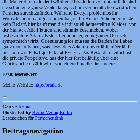
die Mauer durch die denkwürdige ‹Revolution von unten› fällt, sind
sie schon eine ganze Weile dabei, sich im vermeintlichen westlichen
Paradies zurechtzufinden. Während Evelyn problemlos ihr
Wunschstudium aufgenommen hat, ist für Adams Schneiderkünste
kein Bedarf, hier kauft man die industriell hergestellten Kleider ‹von
der Stange›. Alle Figuren sind stimmig beschrieben, wobei
insbesondere Adam als stets freundlicher, genügsamer Ossi sehr
sympathisch wirkt. Orientierungslos müssen die Beiden ihr Leben
ganz neu aufbauen, was besonders Adam schwer fällt, «Der läuft
hier rum wie Falschgeld» klagt Evelyn. Das Besondere jedoch ist
die private Perspektive, aus der hier fast beiläufig über eine
Glückssuche erzählt wird, von einem Paradies ins andere.
Fazit:
lesenswert
Meine Website:
http://ortaia.de
Genre:
Roman
Illustrated by
Berlin Verlag Berlin
Lesezeichen für
Permanentlink
.
Beitragsnavigation