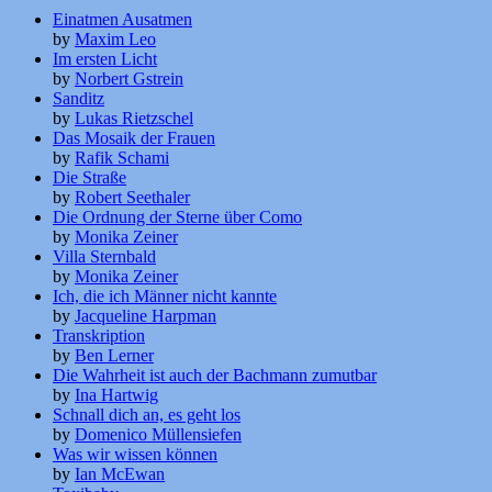
Einatmen Ausatmen
by
Maxim Leo
Im ersten Licht
by
Norbert Gstrein
Sanditz
by
Lukas Rietzschel
Das Mosaik der Frauen
by
Rafik Schami
Die Straße
by
Robert Seethaler
Die Ordnung der Sterne über Como
by
Monika Zeiner
Villa Sternbald
by
Monika Zeiner
Ich, die ich Männer nicht kannte
by
Jacqueline Harpman
Transkription
by
Ben Lerner
Die Wahrheit ist auch der Bachmann zumutbar
by
Ina Hartwig
Schnall dich an, es geht los
by
Domenico Müllensiefen
Was wir wissen können
by
Ian McEwan