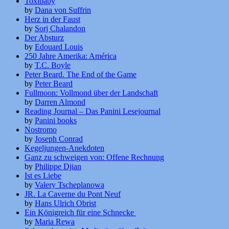
Toxibaby
by
Dana von Suffrin
Herz in der Faust
by
Sorj Chalandon
Der Absturz
by
Edouard Louis
250 Jahre Amerika: América
by
T.C. Boyle
Peter Beard. The End of the Game
by
Peter Beard
Fullmoon: Vollmond über der Landschaft
by
Darren Almond
Reading Journal – Das Panini Lesejournal
by
Panini books
Nostromo
by
Joseph Conrad
Kegeljungen-Anekdoten
Ganz zu schweigen von: Offene Rechnung
by
Philippe Djian
Ist es Liebe
by
Valery Tscheplanowa
JR. La Caverne du Pont Neuf
by
Hans Ulrich Obrist
Ein Königreich für eine Schnecke
by
Maria Rewa