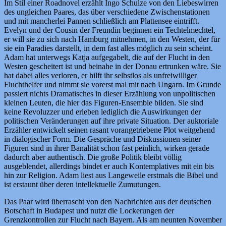
Im Stil einer Roadnovel erzählt Ingo Schulze von den Liebeswirren
des ungleichen Paares, das über verschiedene Zwischenstationen
und mit mancherlei Pannen schließlich am Plattensee eintrifft.
Evelyn und der Cousin der Freundin beginnen ein Techtelmechtel,
er will sie zu sich nach Hamburg mitnehmen, in den Westen, der für
sie ein Paradies darstellt, in dem fast alles möglich zu sein scheint.
Adam hat unterwegs Katja aufgegabelt, die auf der Flucht in den
Westen gescheitert ist und beinahe in der Donau ertrunken wäre. Sie
hat dabei alles verloren, er hilft ihr selbstlos als unfreiwilliger
Fluchthelfer und nimmt sie vorerst mal mit nach Ungarn. Im Grunde
passiert nichts Dramatisches in dieser Erzählung von unpolitischen
kleinen Leuten, die hier das Figuren-Ensemble bilden. Sie sind
keine Revoluzzer und erleben lediglich die Auswirkungen der
politischen Veränderungen auf ihre private Situation. Der auktoriale
Erzähler entwickelt seinen rasant vorangetriebene Plot weitgehend
in dialogischer Form. Die Gespräche und Diskussionen seiner
Figuren sind in ihrer Banalität schon fast peinlich, wirken gerade
dadurch aber authentisch. Die große Politik bleibt völlig
ausgeblendet, allerdings bindet er auch Kontemplatives mit ein bis
hin zur Religion. Adam liest aus Langeweile erstmals die Bibel und
ist erstaunt über deren intellektuelle Zumutungen.
Das Paar wird überrascht von den Nachrichten aus der deutschen
Botschaft in Budapest und nutzt die Lockerungen der
Grenzkontrollen zur Flucht nach Bayern. Als am neunten November