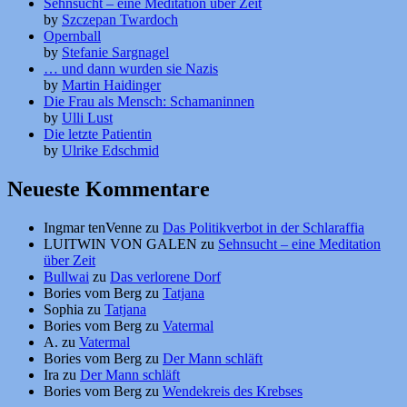
Sehnsucht – eine Meditation über Zeit
by
Szczepan Twardoch
Opernball
by
Stefanie Sargnagel
… und dann wurden sie Nazis
by
Martin Haidinger
Die Frau als Mensch: Schamaninnen
by
Ulli Lust
Die letzte Patientin
by
Ulrike Edschmid
Neueste Kommentare
Ingmar tenVenne
zu
Das Politikverbot in der Schlaraffia
LUITWIN VON GALEN
zu
Sehnsucht – eine Meditation
über Zeit
Bullwai
zu
Das verlorene Dorf
Bories vom Berg
zu
Tatjana
Sophia
zu
Tatjana
Bories vom Berg
zu
Vatermal
A.
zu
Vatermal
Bories vom Berg
zu
Der Mann schläft
Ira
zu
Der Mann schläft
Bories vom Berg
zu
Wendekreis des Krebses