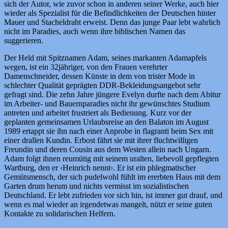
sich der Autor, wie zuvor schon in anderen seiner Werke, auch hier
wieder als Spezialist für die Befindlichkeiten der Deutschen hinter
Mauer und Stacheldraht erweist. Denn das junge Paar lebt wahrlich
nicht im Paradies, auch wenn ihre biblischen Namen das
suggerieren.
Der Held mit Spitznamen Adam, seines markanten Adamapfels
wegen, ist ein 32jähriger, von den Frauen verehrter
Damenschneider, dessen Künste in dem von trister Mode in
schlechter Qualität geprägten DDR-Bekleidungsangebot sehr
gefragt sind. Die zehn Jahre jüngere Evelyn durfte nach dem Abitur
im Arbeiter- und Bauernparadies nicht ihr gewünschtes Studium
antreten und arbeitet frustriert als Bedienung. Kurz vor der
geplanten gemeinsamen Urlaubsreise an den Balaton im August
1989 ertappt sie ihn nach einer Anprobe in flagranti beim Sex mit
einer drallen Kundin. Erbost fährt sie mit ihrer fluchtwilligen
Freundin und deren Cousin aus dem Westen allein nach Ungarn.
Adam folgt ihnen reumütig mit seinem uralten, liebevoll gepflegten
Wartburg, den er ‹Heinrich nennt›. Er ist ein phlegmatischer
Gemütsmensch, der sich pudelwohl fühlt im ererbten Haus mit dem
Garten drum herum und nichts vermisst im sozialistischen
Deutschland. Er lebt zufrieden vor sich hin, ist immer gut drauf, und
wenn es mal wieder an irgendetwas mangelt, nützt er seine guten
Kontakte zu solidarischen Helfern.