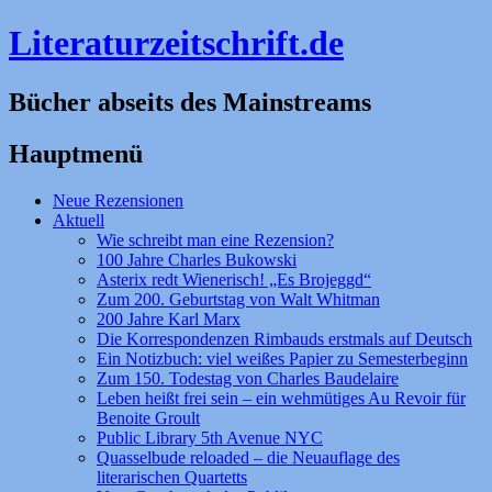
Literaturzeitschrift.de
Bücher abseits des Mainstreams
Hauptmenü
Zum
Neue Rezensionen
Inhalt
Aktuell
springen
Wie schreibt man eine Rezension?
100 Jahre Charles Bukowski
Asterix redt Wienerisch! „Es Brojeggd“
Zum 200. Geburtstag von Walt Whitman
200 Jahre Karl Marx
Die Korrespondenzen Rimbauds erstmals auf Deutsch
Ein Notizbuch: viel weißes Papier zu Semesterbeginn
Zum 150. Todestag von Charles Baudelaire
Leben heißt frei sein – ein wehmütiges Au Revoir für
Benoite Groult
Public Library 5th Avenue NYC
Quasselbude reloaded – die Neuauflage des
literarischen Quartetts