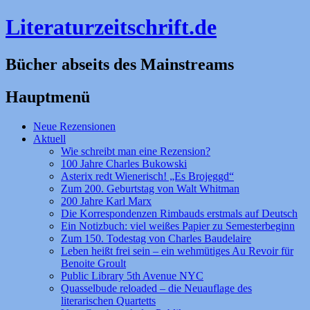
Literaturzeitschrift.de
Bücher abseits des Mainstreams
Hauptmenü
Zum
Neue Rezensionen
Inhalt
Aktuell
springen
Wie schreibt man eine Rezension?
100 Jahre Charles Bukowski
Asterix redt Wienerisch! „Es Brojeggd“
Zum 200. Geburtstag von Walt Whitman
200 Jahre Karl Marx
Die Korrespondenzen Rimbauds erstmals auf Deutsch
Ein Notizbuch: viel weißes Papier zu Semesterbeginn
Zum 150. Todestag von Charles Baudelaire
Leben heißt frei sein – ein wehmütiges Au Revoir für
Benoite Groult
Public Library 5th Avenue NYC
Quasselbude reloaded – die Neuauflage des
literarischen Quartetts