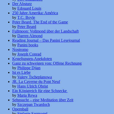
Der Absturz
by
Edouard Louis
250 Jahre Amerika: América
by
T.C. Boyle
Peter Beard. The End of the Game
by
Peter Beard
Fullmoon: Vollmond über der Landschaft
by
Darren Almond
Reading Journal – Das Panini Lesejournal
by
Panini books
Nostromo
by
Joseph Conrad
Kegeljungen-Anekdoten
Ganz zu schweigen von: Offene Rechnung
by
Philippe Djian
Ist es Liebe
by
Valery Tscheplanowa
JR. La Caverne du Pont Neuf
by
Hans Ulrich Obrist
Ein Königreich für eine Schnecke
by
Maria Rewa
Sehnsucht – eine Meditation über Zeit
by
Szczepan Twardoch
Opernball
by
Stefanie Sargnagel