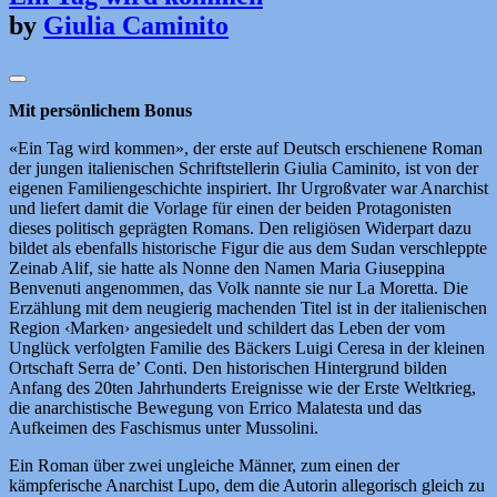
by
Giulia Caminito
Mit persönlichem Bonus
«Ein Tag wird kommen», der erste auf Deutsch erschienene Roman
der jungen italienischen Schriftstellerin Giulia Caminito, ist von der
eigenen Familiengeschichte inspiriert. Ihr Urgroßvater war Anarchist
und liefert damit die Vorlage für einen der beiden Protagonisten
dieses politisch geprägten Romans. Den religiösen Widerpart dazu
bildet als ebenfalls historische Figur die aus dem Sudan verschleppte
Zeinab Alif, sie hatte als Nonne den Namen Maria Giuseppina
Benvenuti angenommen, das Volk nannte sie nur La Moretta. Die
Erzählung mit dem neugierig machenden Titel ist in der italienischen
Region ‹Marken› angesiedelt und schildert das Leben der vom
Unglück verfolgten Familie des Bäckers Luigi Ceresa in der kleinen
Ortschaft Serra de’ Conti. Den historischen Hintergrund bilden
Anfang des 20ten Jahrhunderts Ereignisse wie der Erste Weltkrieg,
die anarchistische Bewegung von Errico Malatesta und das
Aufkeimen des Faschismus unter Mussolini.
Ein Roman über zwei ungleiche Männer, zum einen der
kämpferische Anarchist Lupo, dem die Autorin allegorisch gleich zu