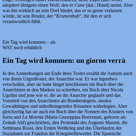
adoptiert übrigens einen Wolf, den er
Cane
(ital.: Hund) nennt. Aber
was ihn wirklich an sein Dorf bindet, das er so gerne verlassen
würde, ist sein Bruder, der “
Krumenbub
“, für den er sich
verantwortlich fühlt.
Ein Tag wird kommen – als
WAT noch erhältlich
Ein Tag wird kommen: un giorno verrà
In den Anmerkungen am Ende ihres Textes erzählt die Autorin auch
von ihrem Urgroßvater, der Anarchist war. Er war irgendwo
verschollen, aber sie hatte längst beschlossen ein Buch über die
Anarchisten in den Marken zu schreiben, ein Buch über Nicola
Ugolini und jene wie er, die an die Anarchie geglaubt und das
Vorurteil von den Anarchisten als Bombenlegern, sinnlos
Gewalttätigen und unheilbringenden Brisanten widerlegten. Aber
gleichzeitig hat sie auch ein Buch über die Nonnen des Klosters von
Serra und
La Moretta
(Maria Giuseppina Benvenuti, geboren als
Zeinab Alif) geschrieben, den Protestakt des Augusto Masetti, die
Settimana Rossi, den Ersten Weltkrieg und das Überlaufen der
Sozialisten zur Fraktion der Kriegsbefürworter. Die Spanische