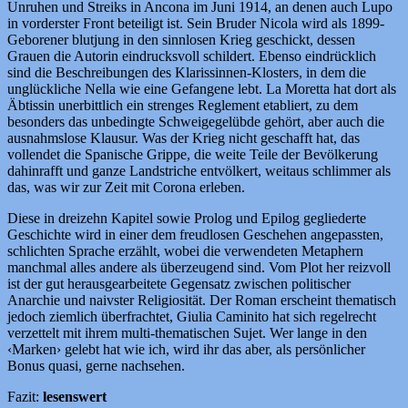
Unruhen und Streiks in Ancona im Juni 1914, an denen auch Lupo
in vorderster Front beteiligt ist. Sein Bruder Nicola wird als 1899-
Geborener blutjung in den sinnlosen Krieg geschickt, dessen
Grauen die Autorin eindrucksvoll schildert. Ebenso eindrücklich
sind die Beschreibungen des Klarissinnen-Klosters, in dem die
unglückliche Nella wie eine Gefangene lebt. La Moretta hat dort als
Äbtissin unerbittlich ein strenges Reglement etabliert, zu dem
besonders das unbedingte Schweigegelübde gehört, aber auch die
ausnahmslose Klausur. Was der Krieg nicht geschafft hat, das
vollendet die Spanische Grippe, die weite Teile der Bevölkerung
dahinrafft und ganze Landstriche entvölkert, weitaus schlimmer als
das, was wir zur Zeit mit Corona erleben.
Diese in dreizehn Kapitel sowie Prolog und Epilog gegliederte
Geschichte wird in einer dem freudlosen Geschehen angepassten,
schlichten Sprache erzählt, wobei die verwendeten Metaphern
manchmal alles andere als überzeugend sind. Vom Plot her reizvoll
ist der gut herausgearbeitete Gegensatz zwischen politischer
Anarchie und naivster Religiosität. Der Roman erscheint thematisch
jedoch ziemlich überfrachtet, Giulia Caminito hat sich regelrecht
verzettelt mit ihrem multi-thematischen Sujet. Wer lange in den
‹Marken› gelebt hat wie ich, wird ihr das aber, als persönlicher
Bonus quasi, gerne nachsehen.
Fazit:
lesenswert