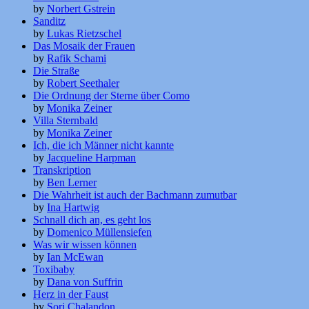
by
Norbert Gstrein
Sanditz
by
Lukas Rietzschel
Das Mosaik der Frauen
by
Rafik Schami
Die Straße
by
Robert Seethaler
Die Ordnung der Sterne über Como
by
Monika Zeiner
Villa Sternbald
by
Monika Zeiner
Ich, die ich Männer nicht kannte
by
Jacqueline Harpman
Transkription
by
Ben Lerner
Die Wahrheit ist auch der Bachmann zumutbar
by
Ina Hartwig
Schnall dich an, es geht los
by
Domenico Müllensiefen
Was wir wissen können
by
Ian McEwan
Toxibaby
by
Dana von Suffrin
Herz in der Faust
by
Sorj Chalandon