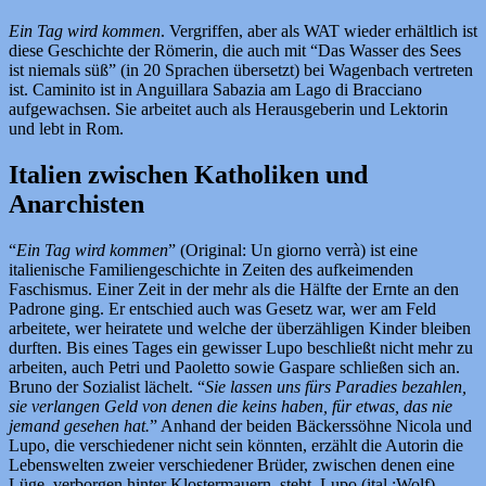
Ein Tag wird kommen
. Vergriffen, aber als WAT wieder erhältlich ist
diese Geschichte der Römerin, die auch mit “Das Wasser des Sees
ist niemals süß” (in 20 Sprachen übersetzt) bei Wagenbach vertreten
ist. Caminito ist in Anguillara Sabazia am Lago di Bracciano
aufgewachsen. Sie arbeitet auch als Herausgeberin und Lektorin
und lebt in Rom.
Italien zwischen Katholiken und
Anarchisten
“
Ein Tag wird kommen
” (Original: Un giorno verrà) ist eine
italienische Familiengeschichte in Zeiten des aufkeimenden
Faschismus. Einer Zeit in der mehr als die Hälfte der Ernte an den
Padrone ging. Er entschied auch was Gesetz war, wer am Feld
arbeitete, wer heiratete und welche der überzähligen Kinder bleiben
durften. Bis eines Tages ein gewisser Lupo beschließt nicht mehr zu
arbeiten, auch Petri und Paoletto sowie Gaspare schließen sich an.
Bruno der Sozialist lächelt. “
Sie lassen uns fürs Paradies bezahlen,
sie verlangen Geld von denen die keins haben, für etwas, das nie
jemand gesehen hat.
” Anhand der beiden Bäckerssöhne Nicola und
Lupo, die verschiedener nicht sein könnten, erzählt die Autorin die
Lebenswelten zweier verschiedener Brüder, zwischen denen eine
Lüge, verborgen hinter Klostermauern, steht. Lupo (ital.:Wolf)