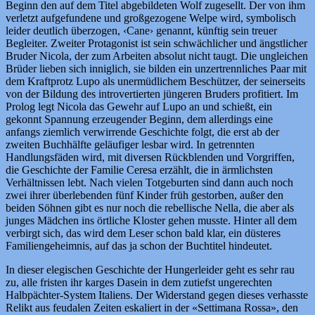
Beginn den auf dem Titel abgebildeten Wolf zugesellt. Der von ihm
verletzt aufgefundene und großgezogene Welpe wird, symbolisch
leider deutlich überzogen, ‹Cane› genannt, künftig sein treuer
Begleiter. Zweiter Protagonist ist sein schwächlicher und ängstlicher
Bruder Nicola, der zum Arbeiten absolut nicht taugt. Die ungleichen
Brüder lieben sich inniglich, sie bilden ein unzertrennliches Paar mit
dem Kraftprotz Lupo als unermüdlichem Beschützer, der seinerseits
von der Bildung des introvertierten jüngeren Bruders profitiert. Im
Prolog legt Nicola das Gewehr auf Lupo an und schießt, ein
gekonnt Spannung erzeugender Beginn, dem allerdings eine
anfangs ziemlich verwirrende Geschichte folgt, die erst ab der
zweiten Buchhälfte geläufiger lesbar wird. In getrennten
Handlungsfäden wird, mit diversen Rückblenden und Vorgriffen,
die Geschichte der Familie Ceresa erzählt, die in ärmlichsten
Verhältnissen lebt. Nach vielen Totgeburten sind dann auch noch
zwei ihrer überlebenden fünf Kinder früh gestorben, außer den
beiden Söhnen gibt es nur noch die rebellische Nella, die aber als
junges Mädchen ins örtliche Kloster gehen musste. Hinter all dem
verbirgt sich, das wird dem Leser schon bald klar, ein düsteres
Familiengeheimnis, auf das ja schon der Buchtitel hindeutet.
In dieser elegischen Geschichte der Hungerleider geht es sehr rau
zu, alle fristen ihr karges Dasein in dem zutiefst ungerechten
Halbpächter-System Italiens. Der Widerstand gegen dieses verhasste
Relikt aus feudalen Zeiten eskaliert in der «Settimana Rossa», den