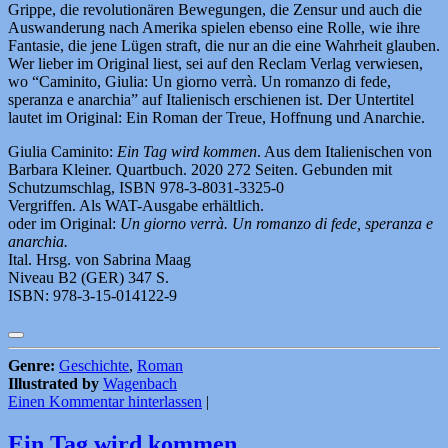
Grippe, die revolutionären Bewegungen, die Zensur und auch die
Auswanderung nach Amerika spielen ebenso eine Rolle, wie ihre
Fantasie, die jene Lügen straft, die nur an die eine Wahrheit glauben.
Wer lieber im Original liest, sei auf den Reclam Verlag verwiesen,
wo “Caminito, Giulia: Un giorno verrà. Un romanzo di fede,
speranza e anarchia” auf Italienisch erschienen ist. Der Untertitel
lautet im Original: Ein Roman der Treue, Hoffnung und Anarchie.
Giulia Caminito:
Ein Tag wird kommen
. Aus dem Italienischen von
Barbara Kleiner. Quartbuch. 2020 272 Seiten. Gebunden mit
Schutzumschlag, ISBN 978-3-8031-3325-0
Vergriffen. Als WAT-Ausgabe erhältlich.
oder im Original:
Un giorno verrà. Un romanzo di fede, speranza e
anarchia.
Ital. Hrsg. von Sabrina Maag
Niveau B2 (GER) 347 S.
ISBN: 978-3-15-014122-9
Genre:
Geschichte
,
Roman
Illustrated by
Wagenbach
Einen Kommentar hinterlassen
|
Ein Tag wird kommen