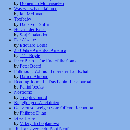
by
Domenico Müllensiefen
Was wir wissen können
by
Ian McEwan
Toxibaby
by
Dana von Suffrin
Herz in der Faust
by
Sorj Chalandon
Der Absturz
by
Edouard Louis
250 Jahre Amerika: América
by
T.C. Boyle
Peter Beard. The End of the Game
by
Peter Beard
Fullmoon: Vollmond über der Landschaft
by
Darren Almond
Reading Journal – Das Panini Lesejournal
by
Panini books
Nostromo
by
Joseph Conrad
Kegeljungen-Anekdoten
Ganz zu schweigen von: Offene Rechnung
by
Philippe Djian
Ist es Liebe
by
Valery Tscheplanowa
JR. La Caverne du Pont Neuf