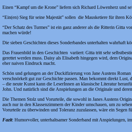
Einen “Kampf um die Krone” liefern sich Richard Löwenherz und sei
“Ein(en) Sieg für seine Majestät” sollen die Mausketiere für ihren K
“Der Schatz des Turmes” ist ein ganz anderer als die Ritterin Gitta von
machen würde!
Die sieben Geschichten dieses Sonderbandes unterhalten wahrhaft k
Das Frauenbild in den Geschichten variiert: Gitta tritt sehr selbstbe
gerettet werden muss. Daisy als Elisabeth hingegen wird, dem Original
eher naiven Eindruck macht.
Schön und gelungen an der Duckifizierung von Jane Austens Roman fi
verschnörkelt gut zur Geschichte passen. Man bekommt direkt Lust, da
– die neute Kunst kann die LeserInnen an klassische Literatur hera
John. Und natürlich sind die Anspielungen an die Originale und deren
Die Themen Stolz und Vorurteile, die sowohl in Janes Austens Origina
auch nur in den Klassenzimmern der Kinder umschauen, um zu sehen, 
Vorurteile zu überwinden und Toleranz zuzulassen, wäre ein Segen fü
Fazit
: Humorvoller, unterhaltsamer Sonderband mit Anspielungen, im