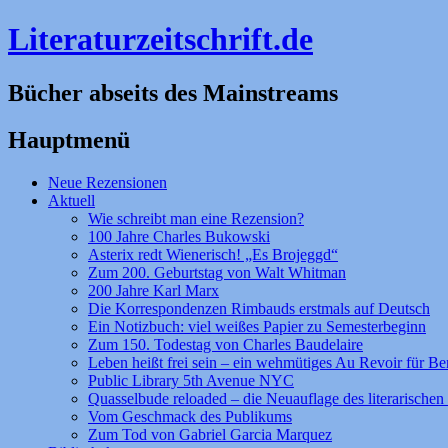
Literaturzeitschrift.de
Bücher abseits des Mainstreams
Hauptmenü
Zum
Neue Rezensionen
Inhalt
Aktuell
springen
Wie schreibt man eine Rezension?
100 Jahre Charles Bukowski
Asterix redt Wienerisch! „Es Brojeggd“
Zum 200. Geburtstag von Walt Whitman
200 Jahre Karl Marx
Die Korrespondenzen Rimbauds erstmals auf Deutsch
Ein Notizbuch: viel weißes Papier zu Semesterbeginn
Zum 150. Todestag von Charles Baudelaire
Leben heißt frei sein – ein wehmütiges Au Revoir für Be
Public Library 5th Avenue NYC
Quasselbude reloaded – die Neuauflage des literarischen 
Vom Geschmack des Publikums
Zum Tod von Gabriel Garcia Marquez