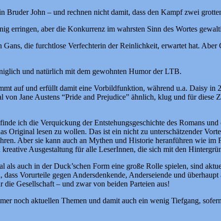
n Bruder John – und rechnen nicht damit, dass den Kampf zwei grott
önig erringen, aber die Konkurrenz im wahrsten Sinn des Wortes gewalt
 Gans, die furchtlose Verfechterin der Reinlichkeit, erwartet hat. Aber 
öniglich und natürlich mit dem gewohnten Humor der LTB.
stimmt auf und erfüllt damit eine Vorbildfunktion, während u.a. Daisy i
 von Jane Austens “Pride and Prejudice” ähnlich, klug und für diese Ze
nde ich die Verquickung der Entstehungsgeschichte des Romans und der
s Original lesen zu wollen. Das ist ein nicht zu unterschätzender Vort
nführen. Aber sie kann auch an Mythen und Historie heranführen wie im
 kreative Ausgestaltung für alle LeserInnen, die sich mit den Hintergr
l als auch in der Duck’schen Form eine große Rolle spielen, sind aktue
dass Vorurteile gegen Andersdenkende, Anderseiende und überhaupt all
r die Gesellschaft – und zwar von beiden Parteien aus!
mer noch aktuellen Themen und damit auch ein wenig Tiefgang, sofern