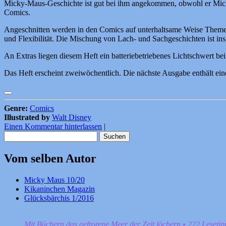
Micky-Maus-Geschichte ist gut bei ihm angekommen, obwohl er Micky 
Comics.
Angeschnitten werden in den Comics auf unterhaltsame Weise Themen w
und Flexibilität. Die Mischung von Lach- und Sachgeschichten ist in
An Extras liegen diesem Heft ein batteriebetriebenes Lichtschwert bei
Das Heft erscheint zweiwöchentlich. Die nächste Ausgabe enthält eine
Genre:
Comics
Illustrated by
Walt Disney
Einen Kommentar hinterlassen
|
Suchen
nach:
Vom selben Autor
Micky Maus 10/20
Kikaninchen Magazin
Glücksbärchis 1/2016
Mit Büchern das gefrorene Meer der Zeit löchern • 222 Leseti