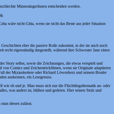
enschlechte MinnesängerInnen entscheiden werden.
ig.
Gitta wäre nicht Gitta, wenn sie nicht das Beste aus jeder Situation
n 2 Geschichten eher die passive Rolle zukommt, in der sie auch noch
it recht eigenständig dargestellt, während ihre Schwester Jane einen
 Story selbst, sowie die Zeichnungen, die etwas verspielt und
eil von Comics und Zeichentrickfilmen, wenn sie Originale adaptieren
 Fall der M(a)usketiere oder Richard Löwenherz und seinem Bruder
ünden auskennen, ein Lesegenuss.
ll wie eh und je. Man muss sich nur die Flüchtlingsthematik an- oder
es, was anders ist, blühen und gedeien. Hier seinen Stolz und
 man diesen zulässt.