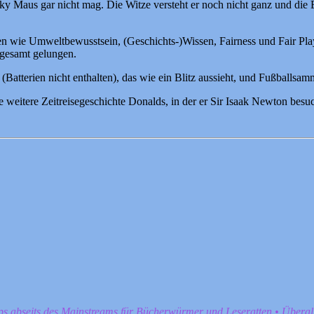
Maus gar nicht mag. Die Witze versteht er noch nicht ganz und die Exp
ie Umweltbewusstsein, (Geschichts-)Wissen, Fairness und Fair Play, G
sgesamt gelungen.
 (Batterien nicht enthalten), das wie ein Blitz aussieht, und Fußballsa
 weitere Zeitreisegeschichte Donalds, in der er Sir Isaak Newton besuc
pps abseits des Mainstreams für Bücherwürmer und Leseratten • Übera