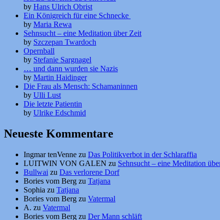
by
Hans Ulrich Obrist
Ein Königreich für eine Schnecke
by
Maria Rewa
Sehnsucht – eine Meditation über Zeit
by
Szczepan Twardoch
Opernball
by
Stefanie Sargnagel
… und dann wurden sie Nazis
by
Martin Haidinger
Die Frau als Mensch: Schamaninnen
by
Ulli Lust
Die letzte Patientin
by
Ulrike Edschmid
Neueste Kommentare
Ingmar tenVenne
zu
Das Politikverbot in der Schlaraffia
LUITWIN VON GALEN
zu
Sehnsucht – eine Meditation über
Bullwai
zu
Das verlorene Dorf
Bories vom Berg
zu
Tatjana
Sophia
zu
Tatjana
Bories vom Berg
zu
Vatermal
A.
zu
Vatermal
Bories vom Berg
zu
Der Mann schläft