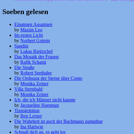
Soeben gelesen
Einatmen Ausatmen
by
Maxim Leo
Im ersten Licht
by
Norbert Gstrein
Sanditz
by
Lukas Rietzschel
Das Mosaik der Frauen
by
Rafik Schami
Die Straße
by
Robert Seethaler
Die Ordnung der Sterne über Como
by
Monika Zeiner
Villa Sternbald
by
Monika Zeiner
Ich, die ich Männer nicht kannte
by
Jacqueline Harpman
Transkription
by
Ben Lerner
Die Wahrheit ist auch der Bachmann zumutbar
by
Ina Hartwig
Schnall dich an, es geht los