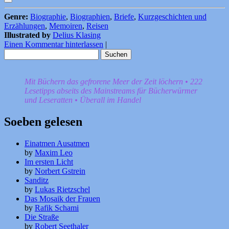
Genre:
Biographie
,
Biographien
,
Briefe
,
Kurzgeschichten und
Erzählungen
,
Memoiren
,
Reisen
Illustrated by
Delius Klasing
Einen Kommentar hinterlassen
|
Suchen
nach:
Mit Büchern das gefrorene Meer der Zeit löchern • 222
Lesetipps abseits des Mainstreams für Bücherwürmer
und Leseratten • Überall im Handel
Soeben gelesen
Einatmen Ausatmen
by
Maxim Leo
Im ersten Licht
by
Norbert Gstrein
Sanditz
by
Lukas Rietzschel
Das Mosaik der Frauen
by
Rafik Schami
Die Straße
by
Robert Seethaler