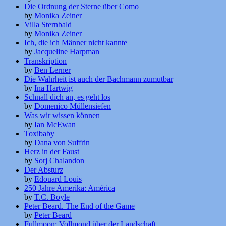
Die Ordnung der Sterne über Como
by
Monika Zeiner
Villa Sternbald
by
Monika Zeiner
Ich, die ich Männer nicht kannte
by
Jacqueline Harpman
Transkription
by
Ben Lerner
Die Wahrheit ist auch der Bachmann zumutbar
by
Ina Hartwig
Schnall dich an, es geht los
by
Domenico Müllensiefen
Was wir wissen können
by
Ian McEwan
Toxibaby
by
Dana von Suffrin
Herz in der Faust
by
Sorj Chalandon
Der Absturz
by
Edouard Louis
250 Jahre Amerika: América
by
T.C. Boyle
Peter Beard. The End of the Game
by
Peter Beard
Fullmoon: Vollmond über der Landschaft