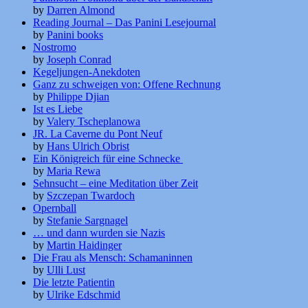
by
Darren Almond
Reading Journal – Das Panini Lesejournal
by
Panini books
Nostromo
by
Joseph Conrad
Kegeljungen-Anekdoten
Ganz zu schweigen von: Offene Rechnung
by
Philippe Djian
Ist es Liebe
by
Valery Tscheplanowa
JR. La Caverne du Pont Neuf
by
Hans Ulrich Obrist
Ein Königreich für eine Schnecke
by
Maria Rewa
Sehnsucht – eine Meditation über Zeit
by
Szczepan Twardoch
Opernball
by
Stefanie Sargnagel
… und dann wurden sie Nazis
by
Martin Haidinger
Die Frau als Mensch: Schamaninnen
by
Ulli Lust
Die letzte Patientin
by
Ulrike Edschmid