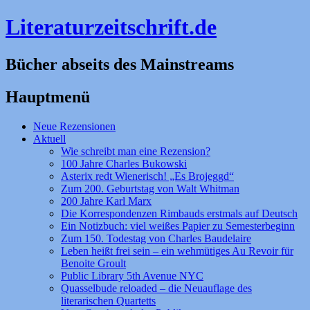
Literaturzeitschrift.de
Bücher abseits des Mainstreams
Hauptmenü
Zum
Neue Rezensionen
Inhalt
Aktuell
springen
Wie schreibt man eine Rezension?
100 Jahre Charles Bukowski
Asterix redt Wienerisch! „Es Brojeggd“
Zum 200. Geburtstag von Walt Whitman
200 Jahre Karl Marx
Die Korrespondenzen Rimbauds erstmals auf Deutsch
Ein Notizbuch: viel weißes Papier zu Semesterbeginn
Zum 150. Todestag von Charles Baudelaire
Leben heißt frei sein – ein wehmütiges Au Revoir für
Benoite Groult
Public Library 5th Avenue NYC
Quasselbude reloaded – die Neuauflage des
literarischen Quartetts