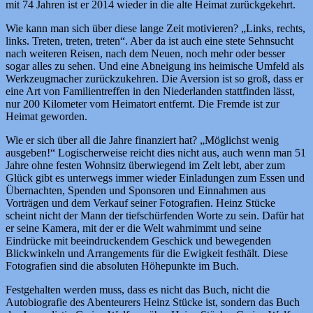
mit 74 Jahren ist er 2014 wieder in die alte Heimat zurückgekehrt.
Wie kann man sich über diese lange Zeit motivieren? „Links, rechts,
links. Treten, treten, treten“. Aber da ist auch eine stete Sehnsucht
nach weiteren Reisen, nach dem Neuen, noch mehr oder besser
sogar alles zu sehen. Und eine Abneigung ins heimische Umfeld als
Werkzeugmacher zurückzukehren. Die Aversion ist so groß, dass er
eine Art von Familientreffen in den Niederlanden stattfinden lässt,
nur 200 Kilometer vom Heimatort entfernt. Die Fremde ist zur
Heimat geworden.
Wie er sich über all die Jahre finanziert hat? „Möglichst wenig
ausgeben!“ Logischerweise reicht dies nicht aus, auch wenn man 51
Jahre ohne festen Wohnsitz überwiegend im Zelt lebt, aber zum
Glück gibt es unterwegs immer wieder Einladungen zum Essen und
Übernachten, Spenden und Sponsoren und Einnahmen aus
Vorträgen und dem Verkauf seiner Fotografien. Heinz Stücke
scheint nicht der Mann der tiefschürfenden Worte zu sein. Dafür hat
er seine Kamera, mit der er die Welt wahrnimmt und seine
Eindrücke mit beeindruckendem Geschick und bewegenden
Blickwinkeln und Arrangements für die Ewigkeit festhält. Diese
Fotografien sind die absoluten Höhepunkte im Buch.
Festgehalten werden muss, dass es nicht das Buch, nicht die
Autobiografie des Abenteurers Heinz Stücke ist, sondern das Buch