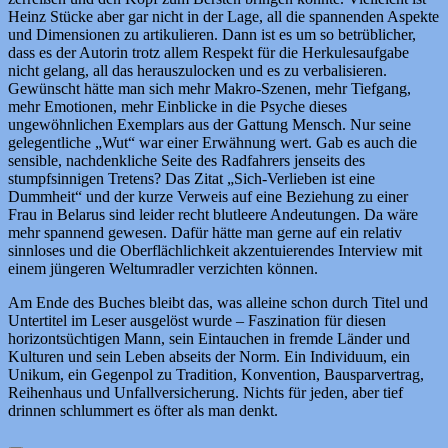
Heinz Stücke aber gar nicht in der Lage, all die spannenden Aspekte
und Dimensionen zu artikulieren. Dann ist es um so betrüblicher,
dass es der Autorin trotz allem Respekt für die Herkulesaufgabe
nicht gelang, all das herauszulocken und es zu verbalisieren.
Gewünscht hätte man sich mehr Makro-Szenen, mehr Tiefgang,
mehr Emotionen, mehr Einblicke in die Psyche dieses
ungewöhnlichen Exemplars aus der Gattung Mensch. Nur seine
gelegentliche „Wut“ war einer Erwähnung wert. Gab es auch die
sensible, nachdenkliche Seite des Radfahrers jenseits des
stumpfsinnigen Tretens? Das Zitat „Sich-Verlieben ist eine
Dummheit“ und der kurze Verweis auf eine Beziehung zu einer
Frau in Belarus sind leider recht blutleere Andeutungen. Da wäre
mehr spannend gewesen. Dafür hätte man gerne auf ein relativ
sinnloses und die Oberflächlichkeit akzentuierendes Interview mit
einem jüngeren Weltumradler verzichten können.
Am Ende des Buches bleibt das, was alleine schon durch Titel und
Untertitel im Leser ausgelöst wurde – Faszination für diesen
horizontsüchtigen Mann, sein Eintauchen in fremde Länder und
Kulturen und sein Leben abseits der Norm. Ein Individuum, ein
Unikum, ein Gegenpol zu Tradition, Konvention, Bausparvertrag,
Reihenhaus und Unfallversicherung. Nichts für jeden, aber tief
drinnen schlummert es öfter als man denkt.