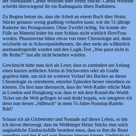
der Journalistin Carina Wolfram über Heinz Stücke. Carina Wolfram
schreibt überwiegend für ein Radmagazin übers Radfahren.
Zu Beginn betont sie, dass die Arbeit an einem Buch über Heinz
Stücke genauso wenig gradlinig verlaufen kann, wie die 51-jährige
Radreise des Protagonisten. Ohne Zweifel richtig. Sie konnte der
Fülle an Material leider bis zum Schluss nicht wirklich Herr/Frau
werden. Phasenweise blitze etwas von einer Chronologie auf, dann
wechselte sie in Schwerpunktthemen, die aber mehr als willkürlich
aneinandergereiht wurden und den Logik-Test „Was passt nicht in
die Reihe?“ fast alle nicht bestehen würden.
Gewünscht hätte man sich als Leser, dass es zumindest am Anfang
einen kurzen zeitlichen Abriss in Stichworten oder als Grafik
gegeben hätte, um sich im weiteren Verlauf des Buches an dieser
Chronologie zu orientieren, einzelne Episoden besser einordnen zu
können. Da liest man überrascht, dass der Welt-Radler etliche Male
in London und Hongkong war, dass er mit dem Round-the-World-
Ticket um die Welt geflogen ist und denkt hoppla, wie integriere ich
denn nun diesen „Stilbruch“ in mein 51-Jahre-Nonstop-Radeln-
Bild?
Schaue ich als Globetrotter und Nomade auf dieses Leben, so bin
ich davon überzeugt, dass im Weltbürger Heinz Stücke eine solch
unglaubliche Eindrucksfülle bestehen muss, dass es ihm die Brust
zerreißen und den Kopf zum Bersten bringen könnte. Vielleicht ist