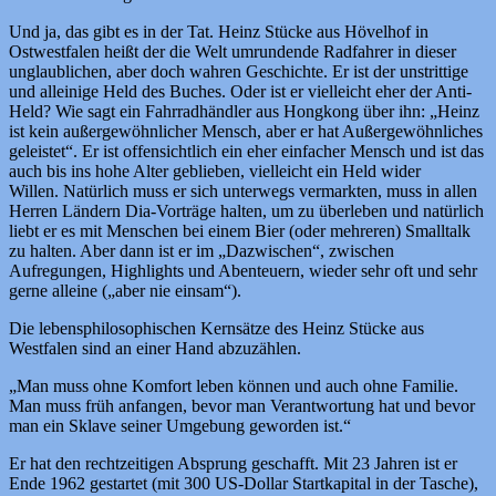
Und ja, das gibt es in der Tat. Heinz Stücke aus Hövelhof in
Ostwestfalen heißt der die Welt umrundende Radfahrer in dieser
unglaublichen, aber doch wahren Geschichte. Er ist der unstrittige
und alleinige Held des Buches. Oder ist er vielleicht eher der Anti-
Held? Wie sagt ein Fahrradhändler aus Hongkong über ihn: „Heinz
ist kein außergewöhnlicher Mensch, aber er hat Außergewöhnliches
geleistet“. Er ist offensichtlich ein eher einfacher Mensch und ist das
auch bis ins hohe Alter geblieben, vielleicht ein Held wider
Willen. Natürlich muss er sich unterwegs vermarkten, muss in allen
Herren Ländern Dia-Vorträge halten, um zu überleben und natürlich
liebt er es mit Menschen bei einem Bier (oder mehreren) Smalltalk
zu halten. Aber dann ist er im „Dazwischen“, zwischen
Aufregungen, Highlights und Abenteuern, wieder sehr oft und sehr
gerne alleine („aber nie einsam“).
Die lebensphilosophischen Kernsätze des Heinz Stücke aus
Westfalen sind an einer Hand abzuzählen.
„Man muss ohne Komfort leben können und auch ohne Familie.
Man muss früh anfangen, bevor man Verantwortung hat und bevor
man ein Sklave seiner Umgebung geworden ist.“
Er hat den rechtzeitigen Absprung geschafft. Mit 23 Jahren ist er
Ende 1962 gestartet (mit 300 US-Dollar Startkapital in der Tasche),