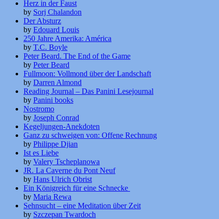
Herz in der Faust
by
Sorj Chalandon
Der Absturz
by
Edouard Louis
250 Jahre Amerika: América
by
T.C. Boyle
Peter Beard. The End of the Game
by
Peter Beard
Fullmoon: Vollmond über der Landschaft
by
Darren Almond
Reading Journal – Das Panini Lesejournal
by
Panini books
Nostromo
by
Joseph Conrad
Kegeljungen-Anekdoten
Ganz zu schweigen von: Offene Rechnung
by
Philippe Djian
Ist es Liebe
by
Valery Tscheplanowa
JR. La Caverne du Pont Neuf
by
Hans Ulrich Obrist
Ein Königreich für eine Schnecke
by
Maria Rewa
Sehnsucht – eine Meditation über Zeit
by
Szczepan Twardoch