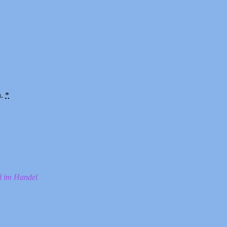
n.
*
ll im Handel