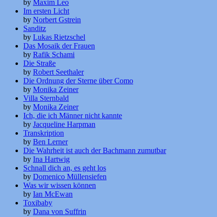
by
Maxim Leo
Im ersten Licht
by
Norbert Gstrein
Sanditz
by
Lukas Rietzschel
Das Mosaik der Frauen
by
Rafik Schami
Die Straße
by
Robert Seethaler
Die Ordnung der Sterne über Como
by
Monika Zeiner
Villa Sternbald
by
Monika Zeiner
Ich, die ich Männer nicht kannte
by
Jacqueline Harpman
Transkription
by
Ben Lerner
Die Wahrheit ist auch der Bachmann zumutbar
by
Ina Hartwig
Schnall dich an, es geht los
by
Domenico Müllensiefen
Was wir wissen können
by
Ian McEwan
Toxibaby
by
Dana von Suffrin