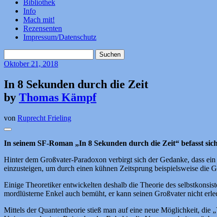
Bibliothek
Info
Mach mit!
Rezensenten
Impressum/Datenschutz
Suchen
nach:
Oktober
21, 2018
In 8 Sekunden durch die Zeit
by
Thomas Kämpf
von
Ruprecht Frieling
In seinem SF-Roman „In 8 Sekunden durch die Zeit“ befasst s
Hinter dem Großvater-Paradoxon verbirgt sich der Gedanke, dass ein E
einzusteigen, um durch einen kühnen Zeitsprung beispielsweise die Ge
Einige Theoretiker entwickelten deshalb die Theorie des selbstkons
mordlüsterne Enkel auch bemüht, er kann seinen Großvater nicht erle
Mittels der Quantentheorie stieß man auf eine neue Möglichkeit, die „