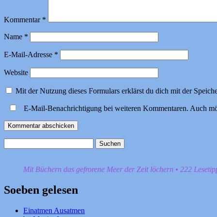
Kommentar
*
Name
*
E-Mail-Adresse
*
Website
Mit der Nutzung dieses Formulars erklärst du dich mit der Speic
E-Mail-Benachrichtigung bei weiteren Kommentaren. Auch mö
Suchen
nach:
Mit Büchern das gefrorene Meer der Zeit löchern • 222 Leseti
Soeben gelesen
Einatmen Ausatmen