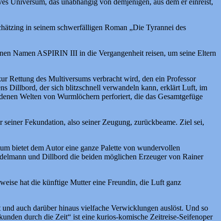
atives Universum, das unabhängig von demjenigen, aus dem er einreist,
Schätzing in seinem schwerfälligen Roman „Die Tyrannei des
hönen Namen ASPIRIN III in die Vergangenheit reisen, um seine Eltern
ur Rettung des Multiversums verbracht wird, den ein Professor
 Dillbord, der sich blitzschnell verwandeln kann, erklärt Luft, im
iedenen Welten von Wurmlöchern perforiert, die das Gesamtgefüge
or seiner Fekundation, also seiner Zeugung, zurückbeame. Ziel sei,
tum bietet dem Autor eine ganze Palette von wundervollen
Edelmann und Dillbord die beiden möglichen Erzeuger von Rainer
eise hat die künftige Mutter eine Freundin, die Luft ganz
 und auch darüber hinaus vielfache Verwicklungen auslöst. Und so
unden durch die Zeit“ ist eine kurios-komische Zeitreise-Seifenoper