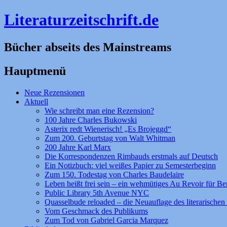
Literaturzeitschrift.de
Bücher abseits des Mainstreams
Hauptmenü
Zum
Neue Rezensionen
Inhalt
Aktuell
springen
Wie schreibt man eine Rezension?
100 Jahre Charles Bukowski
Asterix redt Wienerisch! „Es Brojeggd“
Zum 200. Geburtstag von Walt Whitman
200 Jahre Karl Marx
Die Korrespondenzen Rimbauds erstmals auf Deutsch
Ein Notizbuch: viel weißes Papier zu Semesterbeginn
Zum 150. Todestag von Charles Baudelaire
Leben heißt frei sein – ein wehmütiges Au Revoir für Be
Public Library 5th Avenue NYC
Quasselbude reloaded – die Neuauflage des literarischen 
Vom Geschmack des Publikums
Zum Tod von Gabriel Garcia Marquez