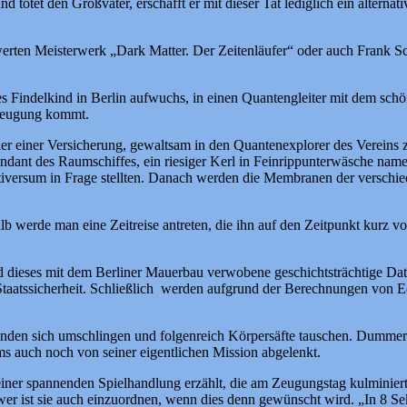
d tötet den Großvater, erschafft er mit dieser Tat lediglich ein altern
swerten Meisterwerk „Dark Matter. Der Zeitenläufer“ oder auch Frank 
es Findelkind in Berlin aufwuchs, in einen Quantengleiter mit dem sc
rzeugung kommt.
er einer Versicherung, gewaltsam in den Quantenexplorer des Vereins z
dant des Raumschiffes, ein riesiger Kerl in Feinrippunterwäsche namens
ultiversum in Frage stellten. Danach werden die Membranen der versch
alb werde man eine Zeitreise antreten, die ihn auf den Zeitpunkt kurz v
d dieses mit dem Berliner Mauerbau verwobene geschichtsträchtige Da
Staatssicherheit. Schließlich werden aufgrund der Berechnungen von 
enden sich umschlingen und folgenreich Körpersäfte tauschen. Dummerw
ms auch noch von seiner eigentlichen Mission abgelenkt.
iner spannenden Spielhandlung erzählt, die am Zeugungstag kulminiert
r ist sie auch einzuordnen, wenn dies denn gewünscht wird. „In 8 Sek