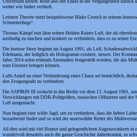
Universum kreiert. Reist also der Enkel in die Vergangenheit zurück un
weiter wie bisher verläuft.
Letztere Theorie nutzt beispielsweise Blake Crouch in seinem lesen
Schmetterlings“.
Thomas Kämpf nun lässt seinen Helden Rainer Luft, der als elternlos
ausfindig zu machen und konkret zu verhindern, dass es zu seiner E
Die kuriose Story beginnt im August 1991, als Luft, Schadensabwickl
Edelmann, der lediglich als Hologramm existiert, steuert. Der Komman
Jahre 2014 seien erstmals Anomalien festgestellt worden, die das M
zum Einsturz bringen können.
Lufts Anteil an einer Verhinderung eines Chaos sei beträchtlich, desh
den Zeugungsakt zu verhindern.
Die ASPIRIN III switscht in das Berlin vor dem 13. August 1961, un
Verwicklungen mit DDR-Politgrößen, russischen Offizieren und der 
Luft ausgemacht.
Nun beginnt eine wilde Jagd, um zu verhindern, dass die lieben Lieb
bezaubernd findet und so wird der auserwählte Retter des Multiversu
All dies wird mit viel Humor und gelegentlichem Augenzwinkern in e
wundervoll desaströs auch die ganze Geschichte daherkommt, so schwe