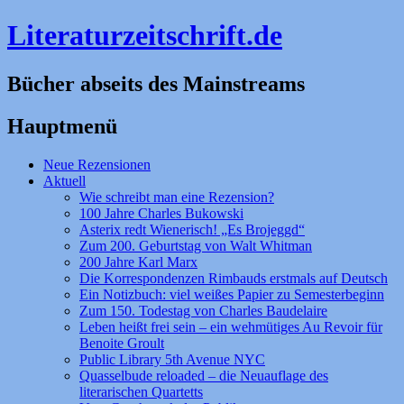
Literaturzeitschrift.de
Bücher abseits des Mainstreams
Hauptmenü
Zum
Neue Rezensionen
Inhalt
Aktuell
springen
Wie schreibt man eine Rezension?
100 Jahre Charles Bukowski
Asterix redt Wienerisch! „Es Brojeggd“
Zum 200. Geburtstag von Walt Whitman
200 Jahre Karl Marx
Die Korrespondenzen Rimbauds erstmals auf Deutsch
Ein Notizbuch: viel weißes Papier zu Semesterbeginn
Zum 150. Todestag von Charles Baudelaire
Leben heißt frei sein – ein wehmütiges Au Revoir für
Benoite Groult
Public Library 5th Avenue NYC
Quasselbude reloaded – die Neuauflage des
literarischen Quartetts