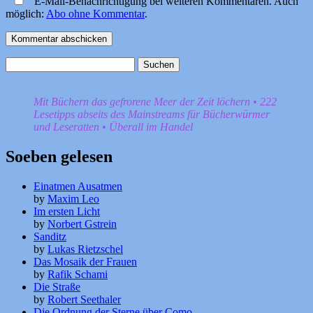
E-Mail-Benachrichtigung bei weiteren Kommentaren. Auch
möglich:
Abo ohne Kommentar
.
Suchen
nach:
Mit Büchern das gefrorene Meer der Zeit löchern • 222
Lesetipps abseits des Mainstreams für Bücherwürmer
und Leseratten • Überall im Handel
Soeben gelesen
Einatmen Ausatmen
by
Maxim Leo
Im ersten Licht
by
Norbert Gstrein
Sanditz
by
Lukas Rietzschel
Das Mosaik der Frauen
by
Rafik Schami
Die Straße
by
Robert Seethaler
Die Ordnung der Sterne über Como