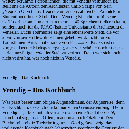
weitere berühmte Persönlichkeit, die mit Venedig verbunden ist,
stellt uns die Autorin den Architekten Carlo Scarpa vor. Sein
„Negozio Olivetti“ ist Legende unter den zahlreichen Architektur-
StudentInnen in der Stadt. Denn Venedig ist nicht nur für seine
Ca’Fosari bekannt an der man mehr als 40 Sprachen studieren kann,
sondern auch für die IUAC (Istituto Universitario di Architettura di
Venezia). Lucie Tournebize zeigt eine lebenswerte Stadt, die vor
allem von seinen BewohnerInnen geliebt wird, nicht nur von
TouristInnen. Am Canal Grande von Palazzo zu Palazzo ist ein
vorgeschlagener Stadtspaziergang, aber viel schöner noch ist es, sich
in den unzähligen
calli
der Stadt zu verirren. Denn wer sich noch
nicht verirrt hat, war noch nicht in Venedig.
Venedig – Das Kochbuch
Venedig – Das Kochbuch
Was passt besser zum obigen Augenschmaus, der Augenreise, denn
ein
Kochbuch, das auch die kulinarischen Genüsse einfängt. Denn
Venedig ist ja bekanntlich vor allem auch eine Stadt die
riecht
,
manchmal sogar nach Orient, manchmal nach Okzident. Den
Buchrand und die Titelschrift ganz in Gold gefasst, zeigt das
vorliegende Kochbuch nach Jahreszeiten geordnet die Genüsse der