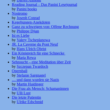
by
Darren Almond
Reading Journal – Das Panini Lesejournal
by
Panini books
Nostromo
by
Joseph Conrad
Kegeljungen-Anekdoten
Ganz zu schweigen von: Offene Rechnung
by
Philippe Djian
Ist es Liebe
by
Valery Tscheplanowa
JR. La Caverne du Pont Neuf
by
Hans Ulrich Obrist
Ein Königreich für eine Schnecke
by
Maria Rewa
Sehnsucht – eine Meditation über Zeit
by
Szczepan Twardoch
Opernball
by
Stefanie Sargnagel
… und dann wurden sie Nazis
by
Martin Haidinger
Die Frau als Mensch: Schamaninnen
by
Ulli Lust
Die letzte Patientin
by
Ulrike Edschmid