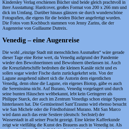
Kindersley Verlag erschienen Bücher sind beide gleich prachtvoll in
ihrer Ausstattung: Hardcover, großes Format von 200 x 266 mm und
dick im Umfang. Darüber hinaus glänzen sie durch wunderschöne
Fotografien, die eigens für die beiden Bücher angefertigt wurden.
Die Fotos vom Kochbuch stammen von Jenny Zarins, die der
Augenreise von Guillaume Dutreix.
Venedig – eine Augenreise
Die wohl „einzige Stadt mit menschlichen Ausmaßen“ wäre gerade
dieser Tage eine Reise wert, da Venedig aufgrund der Pandemie
wieder den Bewohnerinnen und Bewohnern überlassen ist. Auch
die Kreuzfahrtschiffe bedrohen die kleinen Kanäle nicht und es
sollen sogar wieder Fische darin zurückgekehrt sein. Von der
Lagune ausgehend nähert sich die Autorin dem eigentlichen
Venedig, denn ohne die Lagune, ein eigenes Biotop, gäbe es auch
die Serenissima nicht. Auf Burano, Venedig vorgelagert und durch
seine bunten Häuschen weltbekannt, lebt kein Geringerer als
Philippe Starck, der auch im Zentrum Venedigs schon einige Spuren
hinterlassen hat. Die Gemüseinsel Sant’Erasmo wird ebenso besucht
wie San Michele oder die Friedhofsinsel Murano. Mit San Marco
wird dann auch das erste Sestiere (deutsch: Sechstel) der
Wasserstadt in all seiner Pracht gezeigt. Eine kleine Kaffeekunde
zeigt wie vielfältig die Kunst des Brauens auch in Venedig ist. Als