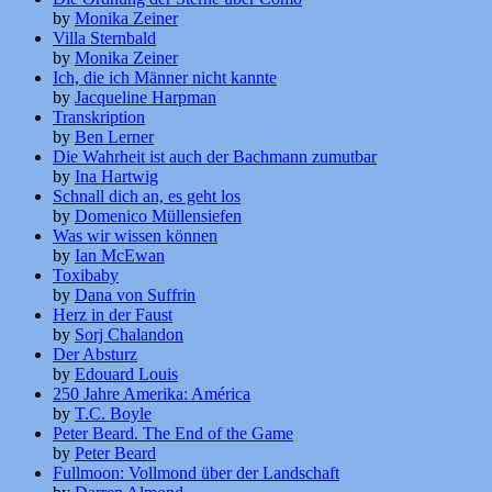
by
Monika Zeiner
Villa Sternbald
by
Monika Zeiner
Ich, die ich Männer nicht kannte
by
Jacqueline Harpman
Transkription
by
Ben Lerner
Die Wahrheit ist auch der Bachmann zumutbar
by
Ina Hartwig
Schnall dich an, es geht los
by
Domenico Müllensiefen
Was wir wissen können
by
Ian McEwan
Toxibaby
by
Dana von Suffrin
Herz in der Faust
by
Sorj Chalandon
Der Absturz
by
Edouard Louis
250 Jahre Amerika: América
by
T.C. Boyle
Peter Beard. The End of the Game
by
Peter Beard
Fullmoon: Vollmond über der Landschaft