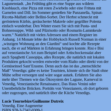
Lagunenstadt. „Im Frühling gibt es eine Suppe aus wildem
Knoblauch, eine Pizza mit roten Zwiebeln oder eine Frittata mit
Garnelen und Dill. Im Sommer genießen Sie Panzanella, Spinat-
Ricotta-Malfatti oder Bellini-Sorbet. Der Herbst schmeckt mit
geröstetem Kürbis, geräucherter Makrele oder gegrillter Polenta
einfach wunderbar. Den Winter essen Sie sich mit Pasta- und
Bohnensuppe, Wild- und Pilzrisotto oder Rosmarin-Lammkeule
warm.“ Natürlich mit vielen Adressen und einem Register im
Anhang. 14 Monate lebte der Hobbykoch Russell Norman in einer
„winzigen Wohnung an den Giardini“ und kochte alle Rezepte
nach, die er auf Märkten in Erfahrung bringen konnte. Risi e Bisi
auf venezianische Art zum Beispiel oder Artischockensalat aber
auch Spaghetti Cassopipa, alles Rezepte, die natürlich mit lokalen
Produkten gekocht werden entweder vom Rialto oder direkt von der
Gemüseinsel Sant’Erasmo. Denn auch das ist das „menschliche
Maß“ Venedigs: gäbe es keine Touristen, könnte sich die Stadt ohne
Mühe selbst versorgen und wäre sogar autark.
Erfahren Sie also
mehr über Themen wie das Ökosystem der Lagune, Karneval in
Venedig, Venezianische Renaissance, Das Haus Venini oder
Unentbehrliche Brücken. Porträts von Venezianern, ob dort geboren
oder zugezogen, und natürlich über die Küche Venedigs.
Lucie Tournebize/Guillaume Dutreix
Venedig. Eine Augenreise
ISBN 978-3-7342-0309-1