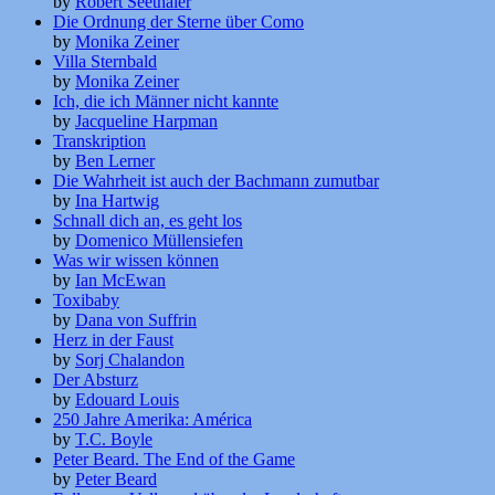
by
Robert Seethaler
Die Ordnung der Sterne über Como
by
Monika Zeiner
Villa Sternbald
by
Monika Zeiner
Ich, die ich Männer nicht kannte
by
Jacqueline Harpman
Transkription
by
Ben Lerner
Die Wahrheit ist auch der Bachmann zumutbar
by
Ina Hartwig
Schnall dich an, es geht los
by
Domenico Müllensiefen
Was wir wissen können
by
Ian McEwan
Toxibaby
by
Dana von Suffrin
Herz in der Faust
by
Sorj Chalandon
Der Absturz
by
Edouard Louis
250 Jahre Amerika: América
by
T.C. Boyle
Peter Beard. The End of the Game
by
Peter Beard