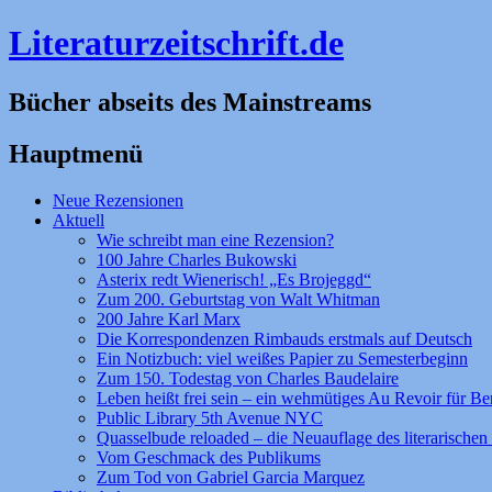
Literaturzeitschrift.de
Bücher abseits des Mainstreams
Hauptmenü
Zum
Neue Rezensionen
Inhalt
Aktuell
springen
Wie schreibt man eine Rezension?
100 Jahre Charles Bukowski
Asterix redt Wienerisch! „Es Brojeggd“
Zum 200. Geburtstag von Walt Whitman
200 Jahre Karl Marx
Die Korrespondenzen Rimbauds erstmals auf Deutsch
Ein Notizbuch: viel weißes Papier zu Semesterbeginn
Zum 150. Todestag von Charles Baudelaire
Leben heißt frei sein – ein wehmütiges Au Revoir für Be
Public Library 5th Avenue NYC
Quasselbude reloaded – die Neuauflage des literarischen 
Vom Geschmack des Publikums
Zum Tod von Gabriel Garcia Marquez