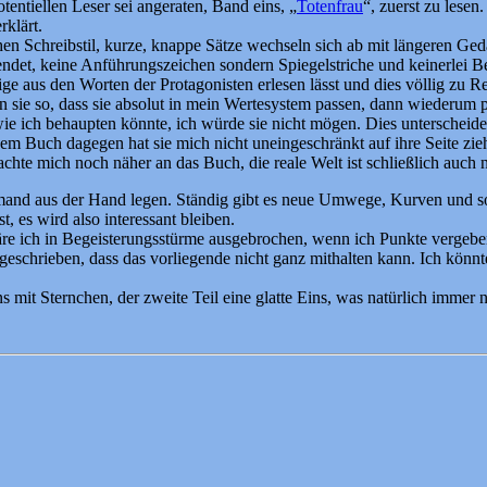
tentiellen Leser sei angeraten, Band eins, „
Totenfrau
“, zuerst zu lesen
rklärt.
hen Schreibstil, kurze, knappe Sätze wechseln sich ab mit längeren G
endet, keine Anführungszeichen sondern Spiegelstriche und keinerlei
tige aus den Worten der Protagonisten erlesen lässt und dies völlig zu R
 sie so, dass sie absolut in mein Wertesystem passen, dann wiederum pa
wie ich behaupten könnte, ich würde sie nicht mögen. Dies unterscheide
em Buch dagegen hat sie mich nicht uneingeschränkt auf ihre Seite zi
chte mich noch näher an das Buch, die reale Welt ist schließlich auch 
mand aus der Hand legen. Ständig gibt es neue Umwege, Kurven und soga
st, es wird also interessant bleiben.
re ich in Begeisterungsstürme ausgebrochen, wenn ich Punkte vergeben
eschrieben, dass das vorliegende nicht ganz mithalten kann. Ich könnte 
s mit Sternchen, der zweite Teil eine glatte Eins, was natürlich immer 