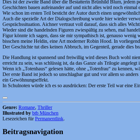
Dies ist der zweite Band über die Bestatterin Brünhild Blum, jedem po
Geschichten bauen aufeinander auf und nicht alles wird noch einmal e
Wie schon im ersten Teil besticht der Autor durch einen ungewöhnlic
Auch die spezielle Art der Dialogschreibung wurde hier wieder verw
Gesprächssituation. Aichner vertraut voll darauf, dass sich alles Wich
Wieder sind die handelnden Figuren zwiespältig zu sehen, mal handeln
Figur könnte ich sagen, dass sie mir sympathisch ist, genauso wenig 
bisschen meine Heldin, eine Art moderner Robin Hood. In vorliegend
Der Geschichte tut dies keinen Abbruch, im Gegenteil, gerade dies bra
Die Handlung ist spannend und freiwillig wird dieses Buch wohl nie
erreicht zu sein, was schlüssig ist, da das Ganze als Trilogie angelegt i
Wenn ich „Totenhaus“ gelesen hätte, ohne „Totenfrau“ zu kennen, wä
Der erste Band ist jedoch so unschlagbar gut und vor allem so anders g
ein Gewöhnungseffekt.
In Schulnoten würde ich es so ausdrücken: Der erste Teil war eine Ein
Genre:
Romane
,
Thriller
Illustrated by
btb München
Lesezeichen für
Permanentlink
.
Beitragsnavigation