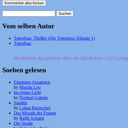
Suchen
nach:
Vom selben Autor
Totenfrau: Thriller (Die Totenfrau-Trilogie 1)
Totenfrau
Mit Büchern das gefrorene Meer der Zeit löchern • 222 Leseti
Soeben gelesen
Einatmen Ausatmen
by
Maxim Leo
Im ersten Licht
by
Norbert Gstrein
Sanditz
by
Lukas Rietzschel
Das Mosaik der Frauen
by
Rafik Schami
Die Straße