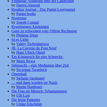
Fullmoon: Vollmond über der Landschaft
by
Darren Almond
Reading Journal – Das Panini Lesejournal
by
Panini books
Nostromo
by
Joseph Conrad
Kegeljungen-Anekdoten
Ganz zu schweigen von: Offene Rechnung
by
Philippe Djian
Ist es Liebe
by
Valery Tscheplanowa
JR. La Caverne du Pont Neuf
by
Hans Ulrich Obrist
Ein Königreich für eine Schnecke
by
Maria Rewa
Sehnsucht – eine Meditation über Zeit
by
Szczepan Twardoch
Opernball
by
Stefanie Sargnagel
… und dann wurden sie Nazis
by
Martin Haidinger
Die Frau als Mensch: Schamaninnen
by
Ulli Lust
Die letzte Patientin
by
Ulrike Edschmid