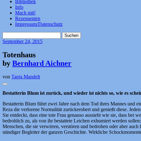
Bibliothek
Info
Mach mit!
Rezensenten
Impressum/Datenschutz
Suchen
nach:
September
24, 2015
Totenhaus
by
Bernhard Aichner
von
Tanja Mandelt
Bestatterin Blum ist zurück, und wieder ist nichts so, wie es schei
Bestatterin Blum führt zwei Jahre nach dem Tod ihres Mannes und eini
Reza die verlorene Normalität zurückerobert und genießt diese. Jedenfal
Sie entdeckt, dass eine tote Frau genauso aussieht wie sie, dass bei we
bedrohlich zu, als von ihr bestattete Leichen exhumiert werden sollen:
Menschen, die sie verwirren, verstören und bedrohen oder aber auch h
ständiger Begleiter der ganzen Geschichte. Wirkliche Schockmomente g