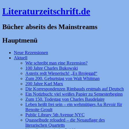
Literaturzeitschrift.de
Bücher abseits des Mainstreams
Hauptmenü
Zum
Neue Rezensionen
Inhalt
Aktuell
springen
Wie schreibt man eine Rezension?
100 Jahre Charles Bukowski
Asterix redt Wienerisch! „Es Brojeggd“
Zum 200. Geburtstag von Walt Whitman
200 Jahre Karl Marx
Die Korrespondenzen Rimbauds erstmals auf Deutsch
Ein Notizbuch: viel weißes Papier zu Semesterbeginn
Zum 150. Todestag von Charles Baudelaire
Leben heißt frei sein – ein wehmütiges Au Revoir für
Benoite Groult
Public Library 5th Avenue NYC
Quasselbude reloaded – die Neuauflage des
literarischen Quartetts