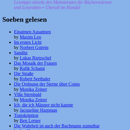
Lesetipps abseits des Mainstreams für Bücherwürmer
und Leseratten • Überall im Handel
Soeben gelesen
Einatmen Ausatmen
by
Maxim Leo
Im ersten Licht
by
Norbert Gstrein
Sanditz
by
Lukas Rietzschel
Das Mosaik der Frauen
by
Rafik Schami
Die Straße
by
Robert Seethaler
Die Ordnung der Sterne über Como
by
Monika Zeiner
Villa Sternbald
by
Monika Zeiner
Ich, die ich Männer nicht kannte
by
Jacqueline Harpman
Transkription
by
Ben Lerner
Die Wahrheit ist auch der Bachmann zumutbar