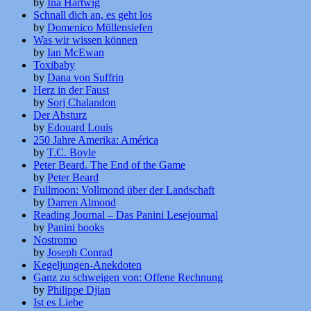
by
Ina Hartwig
Schnall dich an, es geht los
by
Domenico Müllensiefen
Was wir wissen können
by
Ian McEwan
Toxibaby
by
Dana von Suffrin
Herz in der Faust
by
Sorj Chalandon
Der Absturz
by
Edouard Louis
250 Jahre Amerika: América
by
T.C. Boyle
Peter Beard. The End of the Game
by
Peter Beard
Fullmoon: Vollmond über der Landschaft
by
Darren Almond
Reading Journal – Das Panini Lesejournal
by
Panini books
Nostromo
by
Joseph Conrad
Kegeljungen-Anekdoten
Ganz zu schweigen von: Offene Rechnung
by
Philippe Djian
Ist es Liebe