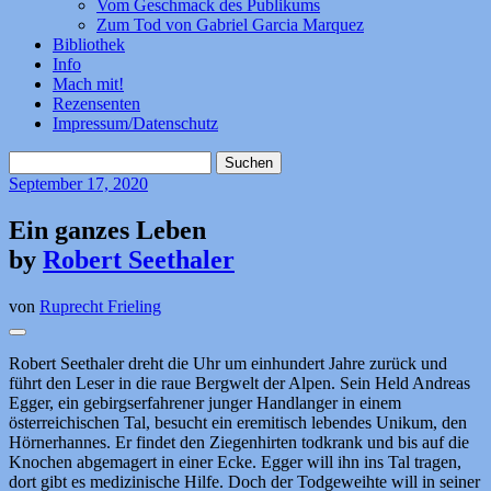
Vom Geschmack des Publikums
Zum Tod von Gabriel Garcia Marquez
Bibliothek
Info
Mach mit!
Rezensenten
Impressum/Datenschutz
Suchen
nach:
September
17, 2020
Ein ganzes Leben
by
Robert Seethaler
von
Ruprecht Frieling
Robert Seethaler dreht die Uhr um einhundert Jahre zurück und
führt den Leser in die raue Bergwelt der Alpen. Sein Held Andreas
Egger, ein gebirgserfahrener junger Handlanger in einem
österreichischen Tal, besucht ein eremitisch lebendes Unikum, den
Hörnerhannes. Er findet den Ziegenhirten todkrank und bis auf die
Knochen abgemagert in einer Ecke. Egger will ihn ins Tal tragen,
dort gibt es medizinische Hilfe. Doch der Todgeweihte will in seiner