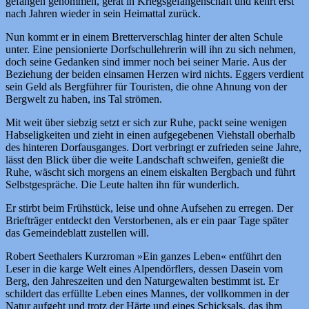
gefangen genommen, gerät in Kriegsgefangenschaft und kehrt erst
nach Jahren wieder in sein Heimattal zurück.
Nun kommt er in einem Bretterverschlag hinter der alten Schule
unter. Eine pensionierte Dorfschullehrerin will ihn zu sich nehmen,
doch seine Gedanken sind immer noch bei seiner Marie. Aus der
Beziehung der beiden einsamen Herzen wird nichts. Eggers verdient
sein Geld als Bergführer für Touristen, die ohne Ahnung von der
Bergwelt zu haben, ins Tal strömen.
Mit weit über siebzig setzt er sich zur Ruhe, packt seine wenigen
Habseligkeiten und zieht in einen aufgegebenen Viehstall oberhalb
des hinteren Dorfausganges. Dort verbringt er zufrieden seine Jahre,
lässt den Blick über die weite Landschaft schweifen, genießt die
Ruhe, wäscht sich morgens an einem eiskalten Bergbach und führt
Selbstgespräche. Die Leute halten ihn für wunderlich.
Er stirbt beim Frühstück, leise und ohne Aufsehen zu erregen. Der
Briefträger entdeckt den Verstorbenen, als er ein paar Tage später
das Gemeindeblatt zustellen will.
Robert Seethalers Kurzroman »Ein ganzes Leben« entführt den
Leser in die karge Welt eines Alpendörflers, dessen Dasein vom
Berg, den Jahreszeiten und den Naturgewalten bestimmt ist. Er
schildert das erfüllte Leben eines Mannes, der vollkommen in der
Natur aufgeht und trotz der Härte und eines Schicksals, das ihm