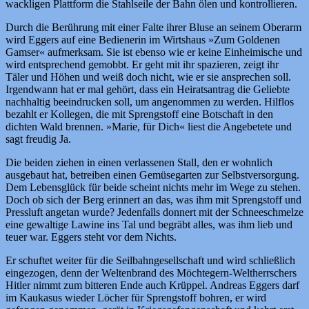
wackligen Plattform die Stahlseile der Bahn ölen und kontrollieren.
Durch die Berührung mit einer Falte ihrer Bluse an seinem Oberarm
wird Eggers auf eine Bedienerin im Wirtshaus »Zum Goldenen
Gamser« aufmerksam. Sie ist ebenso wie er keine Einheimische und
wird entsprechend gemobbt. Er geht mit ihr spazieren, zeigt ihr
Täler und Höhen und weiß doch nicht, wie er sie ansprechen soll.
Irgendwann hat er mal gehört, dass ein Heiratsantrag die Geliebte
nachhaltig beeindrucken soll, um angenommen zu werden. Hilflos
bezahlt er Kollegen, die mit Sprengstoff eine Botschaft in den
dichten Wald brennen. »Marie, für Dich« liest die Angebetete und
sagt freudig Ja.
Die beiden ziehen in einen verlassenen Stall, den er wohnlich
ausgebaut hat, betreiben einen Gemüsegarten zur Selbstversorgung.
Dem Lebensglück für beide scheint nichts mehr im Wege zu stehen.
Doch ob sich der Berg erinnert an das, was ihm mit Sprengstoff und
Pressluft angetan wurde? Jedenfalls donnert mit der Schneeschmelze
eine gewaltige Lawine ins Tal und begräbt alles, was ihm lieb und
teuer war. Eggers steht vor dem Nichts.
Er schuftet weiter für die Seilbahngesellschaft und wird schließlich
eingezogen, denn der Weltenbrand des Möchtegern-Weltherrschers
Hitler nimmt zum bitteren Ende auch Krüppel. Andreas Eggers darf
im Kaukasus wieder Löcher für Sprengstoff bohren, er wird