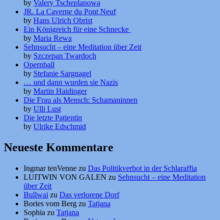
by
Valery Tscheplanowa
JR. La Caverne du Pont Neuf
by
Hans Ulrich Obrist
Ein Königreich für eine Schnecke
by
Maria Rewa
Sehnsucht – eine Meditation über Zeit
by
Szczepan Twardoch
Opernball
by
Stefanie Sargnagel
… und dann wurden sie Nazis
by
Martin Haidinger
Die Frau als Mensch: Schamaninnen
by
Ulli Lust
Die letzte Patientin
by
Ulrike Edschmid
Neueste Kommentare
Ingmar tenVenne
zu
Das Politikverbot in der Schlaraffia
LUITWIN VON GALEN
zu
Sehnsucht – eine Meditation
über Zeit
Bullwai
zu
Das verlorene Dorf
Bories vom Berg
zu
Tatjana
Sophia
zu
Tatjana