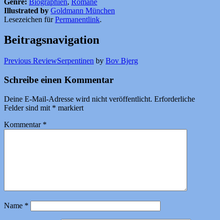
Genre:
Biographien
,
Romane
Illustrated by
Goldmann München
Lesezeichen für
Permanentlink
.
Beitragsnavigation
Previous Review
Serpentinen
by
Bov Bjerg
Schreibe einen Kommentar
Deine E-Mail-Adresse wird nicht veröffentlicht.
Erforderliche
Felder sind mit
*
markiert
Kommentar
*
Name
*