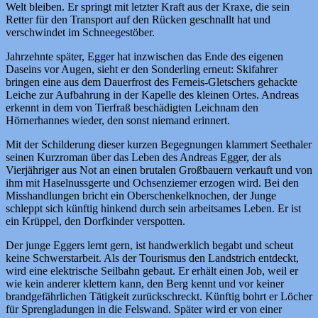
Welt bleiben. Er springt mit letzter Kraft aus der Kraxe, die sein
Retter für den Transport auf den Rücken geschnallt hat und
verschwindet im Schneegestöber.
Jahrzehnte später, Egger hat inzwischen das Ende des eigenen
Daseins vor Augen, sieht er den Sonderling erneut: Skifahrer
bringen eine aus dem Dauerfrost des Ferneis-Gletschers gehackte
Leiche zur Aufbahrung in der Kapelle des kleinen Ortes. Andreas
erkennt in dem von Tierfraß beschädigten Leichnam den
Hörnerhannes wieder, den sonst niemand erinnert.
Mit der Schilderung dieser kurzen Begegnungen klammert Seethaler
seinen Kurzroman über das Leben des Andreas Egger, der als
Vierjähriger aus Not an einen brutalen Großbauern verkauft und von
ihm mit Haselnussgerte und Ochsenziemer erzogen wird. Bei den
Misshandlungen bricht ein Oberschenkelknochen, der Junge
schleppt sich künftig hinkend durch sein arbeitsames Leben. Er ist
ein Krüppel, den Dorfkinder verspotten.
Der junge Eggers lernt gern, ist handwerklich begabt und scheut
keine Schwerstarbeit. Als der Tourismus den Landstrich entdeckt,
wird eine elektrische Seilbahn gebaut. Er erhält einen Job, weil er
wie kein anderer klettern kann, den Berg kennt und vor keiner
brandgefährlichen Tätigkeit zurückschreckt. Künftig bohrt er Löcher
für Sprengladungen in die Felswand. Später wird er von einer