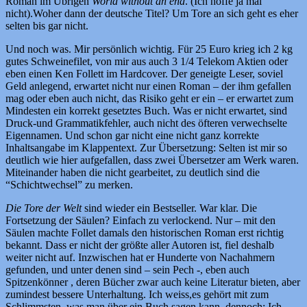
Roman im Übrigen
World without an end
. (Ich hoffe ja mal
nicht).Woher dann der deutsche Titel? Um Tore an sich geht es eher
selten bis gar nicht.
Und noch was. Mir persönlich wichtig. Für 25 Euro krieg ich 2 kg
gutes Schweinefilet, von mir aus auch 3 1/4 Telekom Aktien oder
eben einen Ken Follett im Hardcover. Der geneigte Leser, soviel
Geld anlegend, erwartet nicht nur einen Roman – der ihm gefallen
mag oder eben auch nicht, das Risiko geht er ein – er erwartet zum
Mindesten ein korrekt gesetztes Buch. Was er nicht erwartet, sind
Druck-und Grammatikfehler, auch nicht des öfteren verwechselte
Eigennamen. Und schon gar nicht eine nicht ganz korrekte
Inhaltsangabe im Klappentext. Zur Übersetzung: Selten ist mir so
deutlich wie hier aufgefallen, dass zwei Übersetzer am Werk waren.
Miteinander haben die nicht gearbeitet, zu deutlich sind die
“Schichtwechsel” zu merken.
Die Tore der Welt
sind wieder ein Bestseller. War klar. Die
Fortsetzung der Säulen? Einfach zu verlockend. Nur – mit den
Säulen machte Follet damals den historischen Roman erst richtig
bekannt. Dass er nicht der größte aller Autoren ist, fiel deshalb
weiter nicht auf. Inzwischen hat er Hunderte von Nachahmern
gefunden, und unter denen sind – sein Pech -, eben auch
Spitzenkönner , deren Bücher zwar auch keine Literatur bieten, aber
zumindest bessere Unterhaltung. Ich weiss,es gehört mit zum
Schlimmsten, was man über ein Buch sagen kann, dennoch: Ich