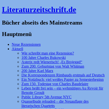
Literaturzeitschrift.de
Bücher abseits des Mainstreams
Hauptmenü
Zum
Neue Rezensionen
Inhalt
Aktuell
springen
Wie schreibt man eine Rezension?
100 Jahre Charles Bukowski
Asterix redt Wienerisch! „Es Brojeggd“
Zum 200. Geburtstag von Walt Whitman
200 Jahre Karl Marx
Die Korrespondenzen Rimbauds erstmals auf Deutsch
Ein Notizbuch: viel weißes Papier zu Semesterbeginn
Zum 150. Todestag von Charles Baudelaire
Leben heißt frei sein – ein wehmütiges Au Revoir für
Benoite Groult
Public Library 5th Avenue NYC
Quasselbude reloaded – die Neuauflage des
literarischen Quartetts