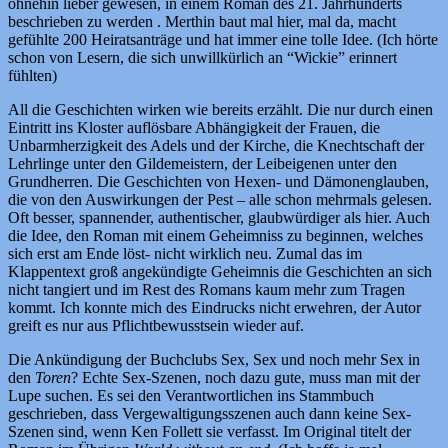
ohnehin lieber gewesen, in einem Roman des 21. Jahrhunderts
beschrieben zu werden . Merthin baut mal hier, mal da, macht
gefühlte 200 Heiratsanträge und hat immer eine tolle Idee. (Ich hörte
schon von Lesern, die sich unwillkürlich an “Wickie” erinnert
fühlten)
All die Geschichten wirken wie bereits erzählt. Die nur durch einen
Eintritt ins Kloster auflösbare Abhängigkeit der Frauen, die
Unbarmherzigkeit des Adels und der Kirche, die Knechtschaft der
Lehrlinge unter den Gildemeistern, der Leibeigenen unter den
Grundherren. Die Geschichten von Hexen- und Dämonenglauben,
die von den Auswirkungen der Pest – alle schon mehrmals gelesen.
Oft besser, spannender, authentischer, glaubwürdiger als hier. Auch
die Idee, den Roman mit einem Geheimniss zu beginnen, welches
sich erst am Ende löst- nicht wirklich neu. Zumal das im
Klappentext groß angekündigte Geheimnis die Geschichten an sich
nicht tangiert und im Rest des Romans kaum mehr zum Tragen
kommt. Ich konnte mich des Eindrucks nicht erwehren, der Autor
greift es nur aus Pflichtbewusstsein wieder auf.
Die Ankündigung der Buchclubs Sex, Sex und noch mehr Sex in
den
Toren
? Echte Sex-Szenen, noch dazu gute, muss man mit der
Lupe suchen. Es sei den Verantwortlichen ins Stammbuch
geschrieben, dass Vergewaltigungsszenen auch dann keine Sex-
Szenen sind, wenn Ken Follett sie verfasst. Im Original titelt der