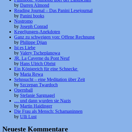
by
Darren Almond
Reading Journal – Das Panini Lesejournal
by
Panini books
Nostromo
by
Joseph Conrad
Kegeljungen-Anekdoten
Ganz zu schweigen von: Offene Rechnung
by
Philippe Djian
Ist es Liebe
by
Valery Tscheplanowa
JR. La Caverne du Pont Neuf
by
Hans Ulrich Obrist
Ein Königreich für eine Schnecke
by
Maria Rewa
Sehnsucht – eine Meditation über Zeit
by
Szczepan Twardoch
Opernball
by
Stefanie Sargnagel
… und dann wurden sie Nazis
by
Martin Haidinger
Die Frau als Mensch: Schamaninnen
by
Ulli Lust
Neueste Kommentare