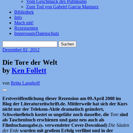
Vom Geschmack des Publikums
Zum Tod von Gabriel Garcia Marquez
Bibliothek
Info
Mach mit!
Rezensenten
Impressum/Datenschutz
Suchen
nach:
Dezember
02, 2012
Die Tore der Welt
by
Ken Follett
von
Britta Langhoff
Erstveröffentlichung dieser Rezension am 09.April 2008 im
Blog der Literaturzeitschrift.de. Mittlerweile hat sich der Kurs
nicht nur der Telekom-Aktie dramatisch geändert,
Schweinefleisch kostet so ungefähr noch dasselbe, die
Tore
sind
als Taschenbuch erschienen und ganz neu auch als
Filmbuchausgabe.(s. verwendeter Cover-Download)
Die Säulen
der Erde
wurden mit großem Erfolg verfilmt und in der