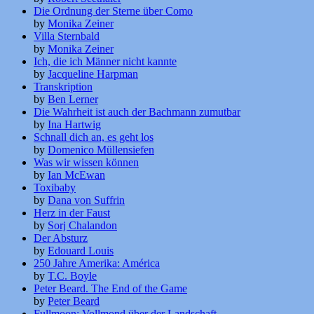
Die Ordnung der Sterne über Como
by
Monika Zeiner
Villa Sternbald
by
Monika Zeiner
Ich, die ich Männer nicht kannte
by
Jacqueline Harpman
Transkription
by
Ben Lerner
Die Wahrheit ist auch der Bachmann zumutbar
by
Ina Hartwig
Schnall dich an, es geht los
by
Domenico Müllensiefen
Was wir wissen können
by
Ian McEwan
Toxibaby
by
Dana von Suffrin
Herz in der Faust
by
Sorj Chalandon
Der Absturz
by
Edouard Louis
250 Jahre Amerika: América
by
T.C. Boyle
Peter Beard. The End of the Game
by
Peter Beard
Fullmoon: Vollmond über der Landschaft