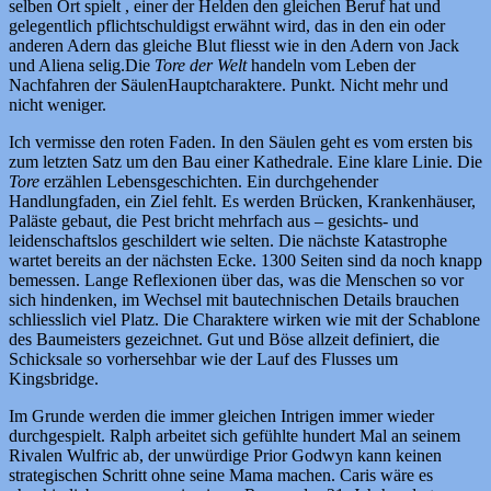
selben Ort spielt , einer der Helden den gleichen Beruf hat und
gelegentlich pflichtschuldigst erwähnt wird, das in den ein oder
anderen Adern das gleiche Blut fliesst wie in den Adern von Jack
und Aliena selig.Die
Tore der Welt
handeln vom Leben der
Nachfahren der SäulenHauptcharaktere. Punkt. Nicht mehr und
nicht weniger.
Ich vermisse den roten Faden. In den Säulen geht es vom ersten bis
zum letzten Satz um den Bau einer Kathedrale. Eine klare Linie. Die
Tore
erzählen Lebensgeschichten. Ein durchgehender
Handlungfaden, ein Ziel fehlt. Es werden Brücken, Krankenhäuser,
Paläste gebaut, die Pest bricht mehrfach aus – gesichts- und
leidenschaftslos geschildert wie selten. Die nächste Katastrophe
wartet bereits an der nächsten Ecke. 1300 Seiten sind da noch knapp
bemessen. Lange Reflexionen über das, was die Menschen so vor
sich hindenken, im Wechsel mit bautechnischen Details brauchen
schliesslich viel Platz. Die Charaktere wirken wie mit der Schablone
des Baumeisters gezeichnet. Gut und Böse allzeit definiert, die
Schicksale so vorhersehbar wie der Lauf des Flusses um
Kingsbridge.
Im Grunde werden die immer gleichen Intrigen immer wieder
durchgespielt. Ralph arbeitet sich gefühlte hundert Mal an seinem
Rivalen Wulfric ab, der unwürdige Prior Godwyn kann keinen
strategischen Schritt ohne seine Mama machen. Caris wäre es