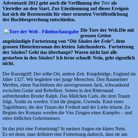
Adventszeit 2012 geht auch die Verfilmung der
Tore
als
Vierteiler an den Start. Zur Einstimmung auf dieses Ereignis
hat sich die Rezensentin für einer erneuten Veröffentlichung
der Buchbesprechung entschieden.
Die Tore der Welt.Die mit
grossen Getöse
angekündigte Fortsetzung von “
Die Säulen der Erde”
, dem
grossen Historienroman des letzten Jahrhunderts. Fortsetzung
der
Säulen
? Geht das überhaupt? Waren nicht fast alle
gestorben in den
Säulen
? Ich lerne schnell: Nein, geht eigentlich
nicht.
Der Kunstgriff: Der selbe Ort, andere Zeit. Kingsbridge, England im
Jahre 1327. Wir begleiten vier junge Menschen. Den Baumeister
Merthin, einen Nachfahren des unvergessenen Jack, schwankend
zwischen Genie und Rebellion. Seinen in den Ritterstand
aufstrebenden Bruder Ralph. Das Mädchen Caris, die dem Traum
folgt, Ärztin zu werden. Und die jüngste, Gwenda. Kind eines
Tagelöhners, die den Traum der Freiheit und der Liebe träumt. Zu
Beginn des Romans werden die Vier Zeugen eines Kampfes – und
eines tödlichen Geheimnisses.
Ist das jetzt eine Fortsetzung? In meinen Augen ein klares Nein.
Es sei denn, man definiert eine Fortsetzung dadurch, dass sie am