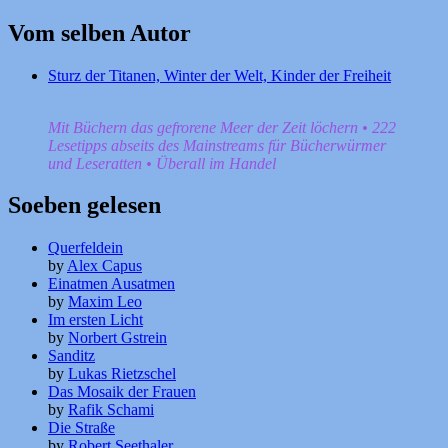
nach:
Vom selben Autor
Sturz der Titanen, Winter der Welt, Kinder der Freiheit
Mit Büchern das gefrorene Meer der Zeit löchern • 222
Lesetipps abseits des Mainstreams für Bücherwürmer
und Leseratten • Überall im Handel
Soeben gelesen
Querfeldein
by
Alex Capus
Einatmen Ausatmen
by
Maxim Leo
Im ersten Licht
by
Norbert Gstrein
Sanditz
by
Lukas Rietzschel
Das Mosaik der Frauen
by
Rafik Schami
Die Straße
by
Robert Seethaler