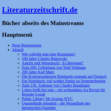
Literaturzeitschrift.de
Bücher abseits des Mainstreams
Hauptmenü
Zum
Neue Rezensionen
Inhalt
Aktuell
springen
Wie schreibt man eine Rezension?
100 Jahre Charles Bukowski
Asterix redt Wienerisch! „Es Brojeggd“
Zum 200. Geburtstag von Walt Whitman
200 Jahre Karl Marx
Die Korrespondenzen Rimbauds erstmals auf Deutsch
Ein Notizbuch: viel weißes Papier zu Semesterbeginn
Zum 150. Todestag von Charles Baudelaire
Leben heißt frei sein – ein wehmütiges Au Revoir für
Benoite Groult
Public Library 5th Avenue NYC
Quasselbude reloaded – die Neuauflage des
literarischen Quartetts