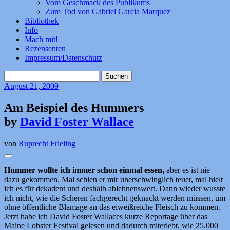
Vom Geschmack des Publikums
Zum Tod von Gabriel Garcia Marquez
Bibliothek
Info
Mach mit!
Rezensenten
Impressum/Datenschutz
Suchen
nach:
August
21, 2009
Am Beispiel des Hummers
by
David Foster Wallace
von
Ruprecht Frieling
Hummer wollte ich immer schon einmal essen,
aber es ist nie
dazu gekommen. Mal schien er mir unerschwinglich teuer, mal hielt
ich es für dekadent und deshalb ablehnenswert. Dann wieder wusste
ich nicht, wie die Scheren fachgerecht geknackt werden müssen, um
ohne öffentliche Blamage an das eiweißreiche Fleisch zu kommen.
Jetzt habe ich David Foster Wallaces kurze Reportage über das
Maine Lobster Festival gelesen und dadurch miterlebt, wie 25.000