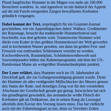
Pfund fangfrischer Hummer in die Mägen von mehr als 100.000
Besuchern wandern. Ja, und irgendwie ist mir dadurch der Appetit
auf die mit Furcht erregenden Zangen bewaffneten Krebstiere
gründlich vergangen.
Dabei kommt der Text,
ursprünglich für ein Gourmet-Journal
geschrieben, wie ein Appetithäppchen daher: Wallace, Großmeister
der Reportage, besucht das traditionelle Hummerfestival und
beschreibt, was dort geboten wird. Tonnenweise Hummer wird
direkt vom Kutter in den größten Hummerkessel der Welt geworfen
und in kochendem Wasser gesotten, um dann im großen Fest- und
Fresszelt von entfesselten Schlemmern verzehrt zu werden.
Kochwettbewerb, Rummelplatz, Schönheitswettbewerb und
Souvenirparaden bilden das Rahmenprogramm, mit dem der US-
Bundesstaat Maine als weltgrößter Hummerlandeplatz punktet.
Der Leser erfährt,
dass Hummer noch im 19. Jahrhundert als
Dreckfraß galt, der zur Gefangenensättigung genutzt wurde. Denn
der Hummer als alles vertilgender Müllschlucker des Meeres genoss
den Status der Ratte, und derartiges Zeug war für den verurteilten
Abschaum der Gesellschaft gerade gut genug. Inzwischen hat sich
das grundlegend gewandelt, das aromatische weiße Fleisch der
Krebstiere gilt als Delikatesse, das in seinen Rang als Luxusgut
allenfalls dem Kaviar den Vorrang lassen muss. Das hat vielleicht
auch mit der Zubereitungsart zu tun, denn zu Vorväters Zeiten