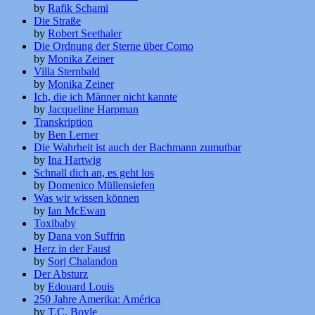
by
Rafik Schami
Die Straße
by
Robert Seethaler
Die Ordnung der Sterne über Como
by
Monika Zeiner
Villa Sternbald
by
Monika Zeiner
Ich, die ich Männer nicht kannte
by
Jacqueline Harpman
Transkription
by
Ben Lerner
Die Wahrheit ist auch der Bachmann zumutbar
by
Ina Hartwig
Schnall dich an, es geht los
by
Domenico Müllensiefen
Was wir wissen können
by
Ian McEwan
Toxibaby
by
Dana von Suffrin
Herz in der Faust
by
Sorj Chalandon
Der Absturz
by
Edouard Louis
250 Jahre Amerika: América
by
T.C. Boyle