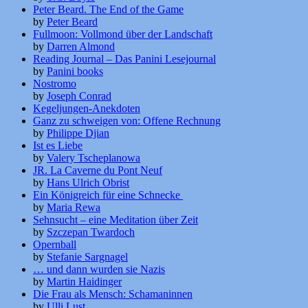
Peter Beard. The End of the Game
by
Peter Beard
Fullmoon: Vollmond über der Landschaft
by
Darren Almond
Reading Journal – Das Panini Lesejournal
by
Panini books
Nostromo
by
Joseph Conrad
Kegeljungen-Anekdoten
Ganz zu schweigen von: Offene Rechnung
by
Philippe Djian
Ist es Liebe
by
Valery Tscheplanowa
JR. La Caverne du Pont Neuf
by
Hans Ulrich Obrist
Ein Königreich für eine Schnecke
by
Maria Rewa
Sehnsucht – eine Meditation über Zeit
by
Szczepan Twardoch
Opernball
by
Stefanie Sargnagel
… und dann wurden sie Nazis
by
Martin Haidinger
Die Frau als Mensch: Schamaninnen
by
Ulli Lust