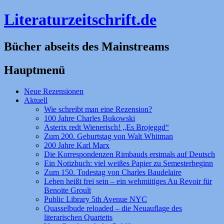
Literaturzeitschrift.de
Bücher abseits des Mainstreams
Hauptmenü
Zum
Neue Rezensionen
Inhalt
Aktuell
springen
Wie schreibt man eine Rezension?
100 Jahre Charles Bukowski
Asterix redt Wienerisch! „Es Brojeggd“
Zum 200. Geburtstag von Walt Whitman
200 Jahre Karl Marx
Die Korrespondenzen Rimbauds erstmals auf Deutsch
Ein Notizbuch: viel weißes Papier zu Semesterbeginn
Zum 150. Todestag von Charles Baudelaire
Leben heißt frei sein – ein wehmütiges Au Revoir für
Benoite Groult
Public Library 5th Avenue NYC
Quasselbude reloaded – die Neuauflage des
literarischen Quartetts