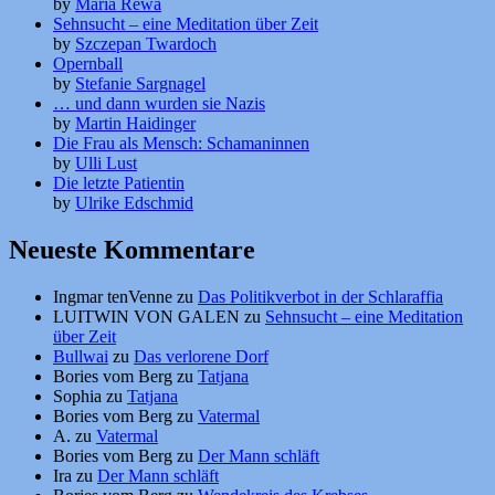
by
Maria Rewa
Sehnsucht – eine Meditation über Zeit
by
Szczepan Twardoch
Opernball
by
Stefanie Sargnagel
… und dann wurden sie Nazis
by
Martin Haidinger
Die Frau als Mensch: Schamaninnen
by
Ulli Lust
Die letzte Patientin
by
Ulrike Edschmid
Neueste Kommentare
Ingmar tenVenne
zu
Das Politikverbot in der Schlaraffia
LUITWIN VON GALEN
zu
Sehnsucht – eine Meditation
über Zeit
Bullwai
zu
Das verlorene Dorf
Bories vom Berg
zu
Tatjana
Sophia
zu
Tatjana
Bories vom Berg
zu
Vatermal
A.
zu
Vatermal
Bories vom Berg
zu
Der Mann schläft
Ira
zu
Der Mann schläft