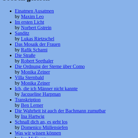
Einatmen Ausatmen
by
Maxim Leo
Im ersten Licht
by
Norbert Gstrein
Sanditz
by
Lukas Rietzschel
Das Mosaik der Frauen
by
Rafik Schami
Die Straße
by
Robert Seethaler
Die Ordnung der Sterne über Como
by
Monika Zeiner
Villa Sternbald
by
Monika Zeiner
Ich, die ich Männer nicht kannte
by
Jacqueline Harpman
Transkription
by
Ben Lerner
Die Wahrheit ist auch der Bachmann zumutbar
by
Ina Hartwig
Schnall dich an, es geht los
by
Domenico Müllensiefen
Was wir wissen können