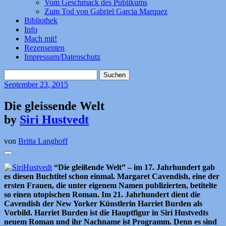
Vom Geschmack des Publikums
Zum Tod von Gabriel Garcia Marquez
Bibliothek
Info
Mach mit!
Rezensenten
Impressum/Datenschutz
Suchen
nach:
September
23, 2015
Die gleissende Welt
by
Siri Hustvedt
von
Britta Langhoff
“Die gleißende Welt” – im 17. Jahrhundert gab
es diesen Buchtitel schon einmal. Margaret Cavendish, eine der
ersten Frauen, die unter eigenem Namen publizierten, betitelte
so einen utopischen Roman. Im 21. Jahrhundert dient die
Cavendish der New Yorker Künstlerin Harriet Burden als
Vorbild. Harriet Burden ist die Hauptfigur in Siri Hustvedts
neuem Roman und ihr Nachname ist Programm. Denn es sind