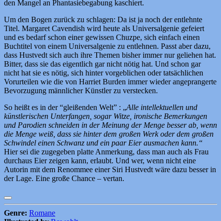
den Mangel an Phantasiebegabung kaschiert.
Um den Bogen zurück zu schlagen: Da ist ja noch der entlehnte
Titel. Margaret Cavendish wird heute als Universalgenie gefeiert
und es bedarf schon einer gewissen Chuzpe, sich einfach einen
Buchtitel von einem Universalgenie zu entlehnen. Passt aber dazu,
dass Hustvedt sich auch ihre Themen bisher immer nur geliehen hat.
Bitter, dass sie das eigentlich gar nicht nötig hat. Und schon gar
nicht hat sie es nötig, sich hinter vorgeblichen oder tatsächlichen
Vorurteilen wie die von Harriet Burden immer wieder angeprangerte
Bevorzugung männlicher Künstler zu verstecken.
So heißt es in der “gleißenden Welt” : „
Alle intellektuellen und
künstlerischen Unterfangen, sogar Witze, ironische Bemerkungen
und Parodien schneiden in der Meinung der Menge besser ab, wenn
die Menge weiß, dass sie hinter dem großen Werk oder dem großen
Schwindel einen Schwanz und ein paar Eier ausmachen kann.“
Hier sei die zugegeben platte Anmerkung, dass man auch als Frau
durchaus Eier zeigen kann, erlaubt. Und wer, wenn nicht eine
Autorin mit dem Renommee einer Siri Hustvedt wäre dazu besser in
der Lage. Eine große Chance – vertan.
Genre:
Romane