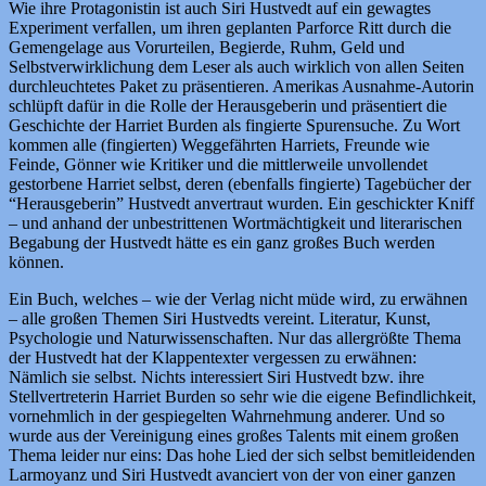
Wie ihre Protagonistin ist auch Siri Hustvedt auf ein gewagtes
Experiment verfallen, um ihren geplanten Parforce Ritt durch die
Gemengelage aus Vorurteilen, Begierde, Ruhm, Geld und
Selbstverwirklichung dem Leser als auch wirklich von allen Seiten
durchleuchtetes Paket zu präsentieren. Amerikas Ausnahme-Autorin
schlüpft dafür in die Rolle der Herausgeberin und präsentiert die
Geschichte der Harriet Burden als fingierte Spurensuche. Zu Wort
kommen alle (fingierten) Weggefährten Harriets, Freunde wie
Feinde, Gönner wie Kritiker und die mittlerweile unvollendet
gestorbene Harriet selbst, deren (ebenfalls fingierte) Tagebücher der
“Herausgeberin” Hustvedt anvertraut wurden. Ein geschickter Kniff
– und anhand der unbestrittenen Wortmächtigkeit und literarischen
Begabung der Hustvedt hätte es ein ganz großes Buch werden
können.
Ein Buch, welches – wie der Verlag nicht müde wird, zu erwähnen
– alle großen Themen Siri Hustvedts vereint. Literatur, Kunst,
Psychologie und Naturwissenschaften. Nur das allergrößte Thema
der Hustvedt hat der Klappentexter vergessen zu erwähnen:
Nämlich sie selbst. Nichts interessiert Siri Hustvedt bzw. ihre
Stellvertreterin Harriet Burden so sehr wie die eigene Befindlichkeit,
vornehmlich in der gespiegelten Wahrnehmung anderer. Und so
wurde aus der Vereinigung eines großes Talents mit einem großen
Thema leider nur eins: Das hohe Lied der sich selbst bemitleidenden
Larmoyanz und Siri Hustvedt avanciert von der von einer ganzen