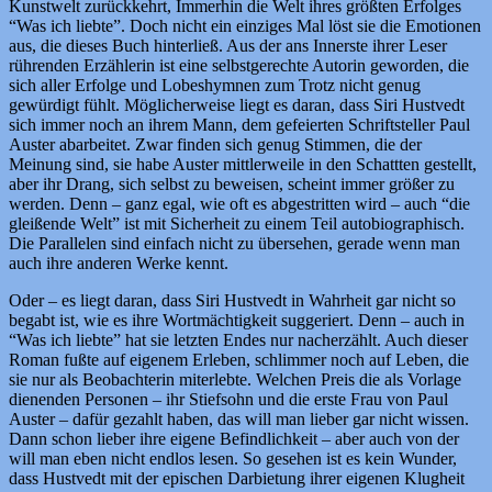
Kunstwelt zurückkehrt, Immerhin die Welt ihres größten Erfolges
“Was ich liebte”. Doch nicht ein einziges Mal löst sie die Emotionen
aus, die dieses Buch hinterließ. Aus der ans Innerste ihrer Leser
rührenden Erzählerin ist eine selbstgerechte Autorin geworden, die
sich aller Erfolge und Lobeshymnen zum Trotz nicht genug
gewürdigt fühlt. Möglicherweise liegt es daran, dass Siri Hustvedt
sich immer noch an ihrem Mann, dem gefeierten Schriftsteller Paul
Auster abarbeitet. Zwar finden sich genug Stimmen, die der
Meinung sind, sie habe Auster mittlerweile in den Schattten gestellt,
aber ihr Drang, sich selbst zu beweisen, scheint immer größer zu
werden. Denn – ganz egal, wie oft es abgestritten wird – auch “die
gleißende Welt” ist mit Sicherheit zu einem Teil autobiographisch.
Die Parallelen sind einfach nicht zu übersehen, gerade wenn man
auch ihre anderen Werke kennt.
Oder – es liegt daran, dass Siri Hustvedt in Wahrheit gar nicht so
begabt ist, wie es ihre Wortmächtigkeit suggeriert. Denn – auch in
“Was ich liebte” hat sie letzten Endes nur nacherzählt. Auch dieser
Roman fußte auf eigenem Erleben, schlimmer noch auf Leben, die
sie nur als Beobachterin miterlebte. Welchen Preis die als Vorlage
dienenden Personen – ihr Stiefsohn und die erste Frau von Paul
Auster – dafür gezahlt haben, das will man lieber gar nicht wissen.
Dann schon lieber ihre eigene Befindlichkeit – aber auch von der
will man eben nicht endlos lesen. So gesehen ist es kein Wunder,
dass Hustvedt mit der epischen Darbietung ihrer eigenen Klugheit