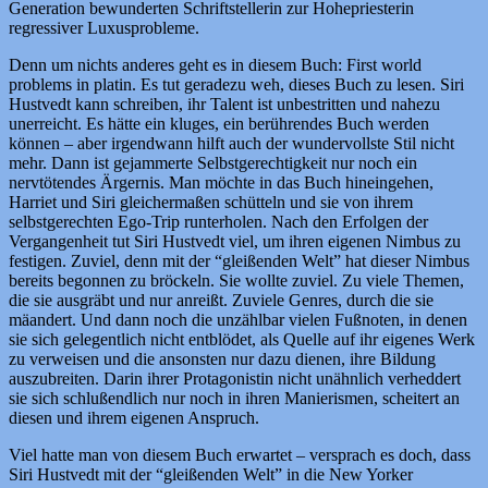
Generation bewunderten Schriftstellerin zur Hohepriesterin
regressiver Luxusprobleme.
Denn um nichts anderes geht es in diesem Buch: First world
problems in platin. Es tut geradezu weh, dieses Buch zu lesen. Siri
Hustvedt kann schreiben, ihr Talent ist unbestritten und nahezu
unerreicht. Es hätte ein kluges, ein berührendes Buch werden
können – aber irgendwann hilft auch der wundervollste Stil nicht
mehr. Dann ist gejammerte Selbstgerechtigkeit nur noch ein
nervtötendes Ärgernis. Man möchte in das Buch hineingehen,
Harriet und Siri gleichermaßen schütteln und sie von ihrem
selbstgerechten Ego-Trip runterholen. Nach den Erfolgen der
Vergangenheit tut Siri Hustvedt viel, um ihren eigenen Nimbus zu
festigen. Zuviel, denn mit der “gleißenden Welt” hat dieser Nimbus
bereits begonnen zu bröckeln. Sie wollte zuviel. Zu viele Themen,
die sie ausgräbt und nur anreißt. Zuviele Genres, durch die sie
mäandert. Und dann noch die unzählbar vielen Fußnoten, in denen
sie sich gelegentlich nicht entblödet, als Quelle auf ihr eigenes Werk
zu verweisen und die ansonsten nur dazu dienen, ihre Bildung
auszubreiten. Darin ihrer Protagonistin nicht unähnlich verheddert
sie sich schlußendlich nur noch in ihren Manierismen, scheitert an
diesen und ihrem eigenen Anspruch.
Viel hatte man von diesem Buch erwartet – versprach es doch, dass
Siri Hustvedt mit der “gleißenden Welt” in die New Yorker