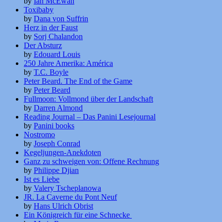
by
Ian McEwan
Toxibaby
by
Dana von Suffrin
Herz in der Faust
by
Sorj Chalandon
Der Absturz
by
Edouard Louis
250 Jahre Amerika: América
by
T.C. Boyle
Peter Beard. The End of the Game
by
Peter Beard
Fullmoon: Vollmond über der Landschaft
by
Darren Almond
Reading Journal – Das Panini Lesejournal
by
Panini books
Nostromo
by
Joseph Conrad
Kegeljungen-Anekdoten
Ganz zu schweigen von: Offene Rechnung
by
Philippe Djian
Ist es Liebe
by
Valery Tscheplanowa
JR. La Caverne du Pont Neuf
by
Hans Ulrich Obrist
Ein Königreich für eine Schnecke