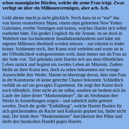
schon mannigfache Bürden, welche die arme Frau trägt. Zwar
verfügt sie über ein Millionenvermögen, aber ach. Ach.
Geld alleine macht ja nicht glücklich. Noch dazu ist es “nur” das
von ihrem verstorbenen Mann, einem einst gefeierten New Yorker
Galeristen, ererbte Vermögen und keines, welches Harriet sich selbst
erarbeitet hätte. Ein großes Unglück für die Ärmste, ist sie doch in
Wahrheit eine hochtalentierte Installationskünstlerin und hätte mit
eigenen Millionen überhäuft werden müssen – nur erkennt es leider
keiner. Schlimmer noch, ihre Kunst wird verhöhnt und wenn sie in
der Öffentlichkeit wahrgenommen wird, dann immer nur als Frau an
der Seite von. Tief gekränkt zieht Harriet sich aus dem öffentlichen
Leben zurück und beginnt ein zweites Leben als Mäzenin. Zudem
bleibt sie ihrer Kunst treu, doch zu sehen bekommen nur wenige
Auserwählte ihre Werke. Harriet ist überzeugt davon, dass eine Frau
in der Kunstszene eh keine gerechte Chance bekommt. Schließlich
verfällt sie auf ein gewagtes Experiment. Sie zeigt ihre Kunst doch
noch öffentlich. Aber nicht als sie selbst, sondern sie bedient sich im
Laufe der Jahre dreier “Maskenmänner”, die als Strohmann ihre
Werke in Ausstellungen zeigen – und natürlich dafür gefeiert
werden. Doch die große “Enthüllung”, welche Harriet Burden für
sich gleichermaßen als Rache und Katharsis geplant hat, findet nicht
statt. Der letzte ihrer “Maskenmänner” durchkreuzt ihre Pläne und
dreht den faustischen Handel gegen Harriet.