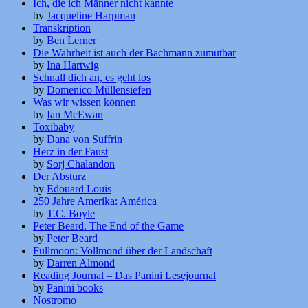
Ich, die ich Männer nicht kannte
by
Jacqueline Harpman
Transkription
by
Ben Lerner
Die Wahrheit ist auch der Bachmann zumutbar
by
Ina Hartwig
Schnall dich an, es geht los
by
Domenico Müllensiefen
Was wir wissen können
by
Ian McEwan
Toxibaby
by
Dana von Suffrin
Herz in der Faust
by
Sorj Chalandon
Der Absturz
by
Edouard Louis
250 Jahre Amerika: América
by
T.C. Boyle
Peter Beard. The End of the Game
by
Peter Beard
Fullmoon: Vollmond über der Landschaft
by
Darren Almond
Reading Journal – Das Panini Lesejournal
by
Panini books
Nostromo