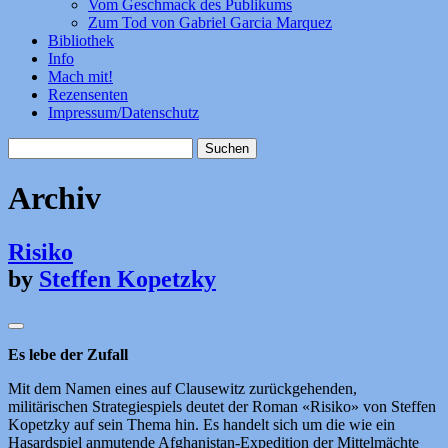
Vom Geschmack des Publikums
Zum Tod von Gabriel Garcia Marquez
Bibliothek
Info
Mach mit!
Rezensenten
Impressum/Datenschutz
Suchen
nach:
Archiv
Risiko
by
Steffen Kopetzky
Es lebe der Zufall
Mit dem Namen eines auf Clausewitz zurückgehenden,
militärischen Strategiespiels deutet der Roman «Risiko» von Steffen
Kopetzky auf sein Thema hin. Es handelt sich um die wie ein
Hasardspiel anmutende Afghanistan-Expedition der Mittelmächte