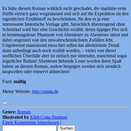
Es hätte diesem Roman wirklich nicht geschadet, die maritime erste
Hälfte einfach ganz wegzulassen und sich auf die Expedition als den
eigentlichen Erzählstoff zu beschränken, für den es ja eine
interessante historische Vorlage gibt. Sprachlich überzeugend ohne
Schnörkel wird hier eine Geschichte erzählt, deren üppiger Plot sich
in hemmungsloser Phantasie von Abenteuer zu Abenteuer stürzt und
dabei ungeniert von den unwahrscheinlichsten Zufällen lebt.
Ungebremst mäandernd muss hier selbst das allerkleinste Detail
dann unbedingt auch noch erzählt werden, – vieles von dieser
stofflichen Überfülle aber ist einfach nur störender, manchmal sogar
ärgerlicher Ballast! Abenteuer liebende Leser werden ihren Spaß
haben an diesem Roman, andere hingegen werden sich ziemlich
langweilen oder entnervt abbrechen!
Fazit:
mäßig
Meine Website:
http://ortaia.de
Genre:
Roman
Illustrated by
Klett-Cotta Stuttgart
Einen Kommentar hinterlassen
|
Suchen