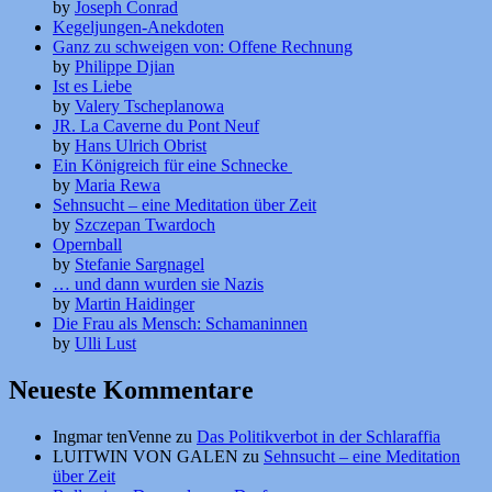
by
Joseph Conrad
Kegeljungen-Anekdoten
Ganz zu schweigen von: Offene Rechnung
by
Philippe Djian
Ist es Liebe
by
Valery Tscheplanowa
JR. La Caverne du Pont Neuf
by
Hans Ulrich Obrist
Ein Königreich für eine Schnecke
by
Maria Rewa
Sehnsucht – eine Meditation über Zeit
by
Szczepan Twardoch
Opernball
by
Stefanie Sargnagel
… und dann wurden sie Nazis
by
Martin Haidinger
Die Frau als Mensch: Schamaninnen
by
Ulli Lust
Neueste Kommentare
Ingmar tenVenne
zu
Das Politikverbot in der Schlaraffia
LUITWIN VON GALEN
zu
Sehnsucht – eine Meditation
über Zeit