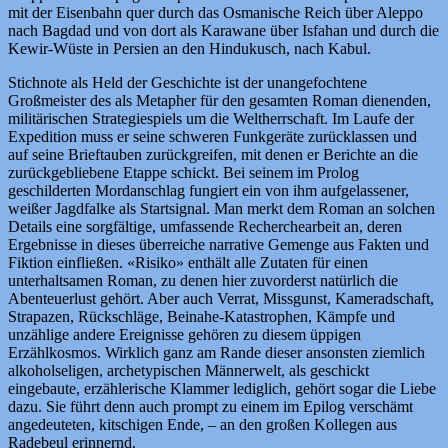
mit der Eisenbahn quer durch das Osmanische Reich über Aleppo
nach Bagdad und von dort als Karawane über Isfahan und durch die
Kewir-Wüste in Persien an den Hindukusch, nach Kabul.
Stichnote als Held der Geschichte ist der unangefochtene
Großmeister des als Metapher für den gesamten Roman dienenden,
militärischen Strategiespiels um die Weltherrschaft. Im Laufe der
Expedition muss er seine schweren Funkgeräte zurücklassen und
auf seine Brieftauben zurückgreifen, mit denen er Berichte an die
zurückgebliebene Etappe schickt. Bei seinem im Prolog
geschilderten Mordanschlag fungiert ein von ihm aufgelassener,
weißer Jagdfalke als Startsignal. Man merkt dem Roman an solchen
Details eine sorgfältige, umfassende Recherchearbeit an, deren
Ergebnisse in dieses überreiche narrative Gemenge aus Fakten und
Fiktion einfließen. «Risiko» enthält alle Zutaten für einen
unterhaltsamen Roman, zu denen hier zuvorderst natürlich die
Abenteuerlust gehört. Aber auch Verrat, Missgunst, Kameradschaft,
Strapazen, Rückschläge, Beinahe-Katastrophen, Kämpfe und
unzählige andere Ereignisse gehören zu diesem üppigen
Erzählkosmos. Wirklich ganz am Rande dieser ansonsten ziemlich
alkoholseligen, archetypischen Männerwelt, als geschickt
eingebaute, erzählerische Klammer lediglich, gehört sogar die Liebe
dazu. Sie führt denn auch prompt zu einem im Epilog verschämt
angedeuteten, kitschigen Ende, – an den großen Kollegen aus
Radebeul erinnernd.