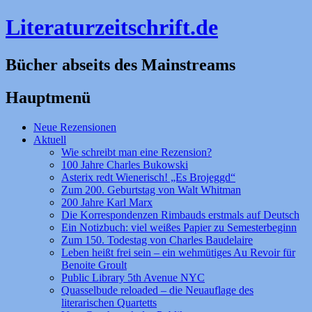
Literaturzeitschrift.de
Bücher abseits des Mainstreams
Hauptmenü
Zum
Neue Rezensionen
Inhalt
Aktuell
springen
Wie schreibt man eine Rezension?
100 Jahre Charles Bukowski
Asterix redt Wienerisch! „Es Brojeggd“
Zum 200. Geburtstag von Walt Whitman
200 Jahre Karl Marx
Die Korrespondenzen Rimbauds erstmals auf Deutsch
Ein Notizbuch: viel weißes Papier zu Semesterbeginn
Zum 150. Todestag von Charles Baudelaire
Leben heißt frei sein – ein wehmütiges Au Revoir für
Benoite Groult
Public Library 5th Avenue NYC
Quasselbude reloaded – die Neuauflage des
literarischen Quartetts