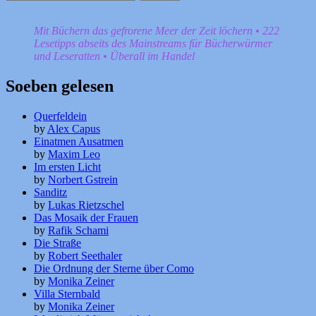
nach:
Mit Büchern das gefrorene Meer der Zeit löchern • 222
Lesetipps abseits des Mainstreams für Bücherwürmer
und Leseratten • Überall im Handel
Soeben gelesen
Querfeldein
by
Alex Capus
Einatmen Ausatmen
by
Maxim Leo
Im ersten Licht
by
Norbert Gstrein
Sanditz
by
Lukas Rietzschel
Das Mosaik der Frauen
by
Rafik Schami
Die Straße
by
Robert Seethaler
Die Ordnung der Sterne über Como
by
Monika Zeiner
Villa Sternbald
by
Monika Zeiner