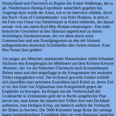
Deutschland und Österreich zu Beginn des Ersten Weltkriegs, die es
als ‹Niedermayer-Hentig-Expedition› tatsächlich gegeben hat.
Angeregt dazu wurde der Autor, wie er im Interview erklärte, durch
das Buch «East of Constantinople» von Peter Hopkins, in dem er
ein Foto von Oskar von Niedermayer in Kabul entdeckte, der darauf
aussah «wie aus einem Karl-May-Roman entsprungen». Das reale
historische Geschehen ist hier fiktional angereichert zu einem
dickleibigen Abenteuerroman, der vor allem durch seine
Gutmenschen und sein Draufgängertum an den mit Abstand
auflagestärksten deutschen Schriftsteller aller Zeiten erinnert, Kara
Ben Nemsi lässt grüßen!
Als junger, aus München stammender Marinefunker erlebt Sebastian
Stichnote den Kriegsbeginn im Mittelmeer auf dem Kleinen Kreuzer
‹Bremen›, der vor der britischen Übermacht nach Konstantinopel
fliehen muss und dort umgeflaggt in die Kriegsmarine der neutralen
Türkei eingegliedert wird. Der technisch gewiefte Funker schließt
sich daraufhin einer geheimen Expedition nach Kabul an, deren Ziel
es ist, den Emir von Afghanistan zum Kriegseintritt gegen die
Engländer zu bewegen. Im Ringen um die Vorherrschaft der
Großmächte in Zentralasien geht der in Berlin ausgeheckte Plan
davon aus, man könne die islamischen Völker dort zum Dschihad
aufhetzen, zum Heiligen Krieg, um dadurch endlich die Vormacht
der Briten zu brechen. Die 5000 Kilometer lange Reise der anfangs
knapp hundertköpfigen Expedition führt sie vom Bosporus zunächst