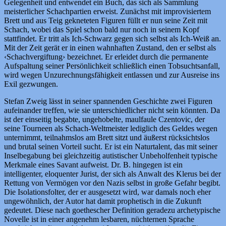
Gelegenheit und entwendet ein Buch, das sich als Sammlung
meisterlicher Schachpartien erweist. Zunächst mit improvisiertem
Brett und aus Teig gekneteten Figuren füllt er nun seine Zeit mit
Schach, wobei das Spiel schon bald nur noch in seinem Kopf
stattfindet. Er tritt als Ich-Schwarz gegen sich selbst als Ich-Weiß an.
Mit der Zeit gerät er in einen wahnhaften Zustand, den er selbst als
‹Schachvergiftung› bezeichnet. Er erleidet durch die permanente
Aufspaltung seiner Persönlichkeit schließlich einen Tobsuchtsanfall,
wird wegen Unzurechnungsfähigkeit entlassen und zur Ausreise ins
Exil gezwungen.
Stefan Zweig lässt in seiner spannenden Geschichte zwei Figuren
aufeinander treffen, wie sie unterschiedlicher nicht sein könnten. Da
ist der einseitig begabte, ungehobelte, maulfaule Czentovic, der
seine Tourneen als Schach-Weltmeister lediglich des Geldes wegen
unternimmt, teilnahmslos am Brett sitzt und äußerst rücksichtslos
und brutal seinen Vorteil sucht. Er ist ein Naturtalent, das mit seiner
Inselbegabung bei gleichzeitig autistischer Unbeholfenheit typische
Merkmale eines Savant aufweist. Dr. B. hingegen ist ein
intelligenter, eloquenter Jurist, der sich als Anwalt des Klerus bei der
Rettung von Vermögen vor den Nazis selbst in große Gefahr begibt.
Die Isolationsfolter, der er ausgesetzt wird, war damals noch eher
ungewöhnlich, der Autor hat damit prophetisch in die Zukunft
gedeutet. Diese nach goethescher Definition geradezu archetypische
Novelle ist in einer angenehm lesbaren, nüchternen Sprache