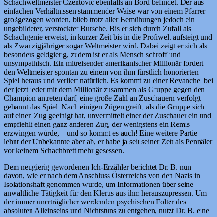
Schachweltmeister Czentovic ebenfalls an Bord befindet. Der aus
einfachen Verhältnissen stammender Waise war von einem Pfarrer
großgezogen worden, blieb trotz aller Bemühungen jedoch ein
ungebildeter, verstockter Bursche. Bis er sich durch Zufall als
Schachgenie erweist, in kurzer Zeit bis in die Profiwelt aufsteigt und
als Zwanzigjähriger sogar Weltmeister wird. Dabei zeigt er sich als
besonders geldgierig, zudem ist er als Mensch schroff und
unsympathisch. Ein mitreisender amerikanischer Millionär fordert
den Weltmeister spontan zu einem von ihm fürstlich honorierten
Spiel heraus und verliert natürlich. Es kommt zu einer Revanche, bei
der jetzt jeder mit dem Millionär zusammen als Gruppe gegen den
Champion antreten darf, eine große Zahl an Zuschauern verfolgt
gebannt das Spiel. Nach einigen Zügen greift, als die Gruppe sich
auf einen Zug geeinigt hat, unvermittelt einer der Zuschauer ein und
empfiehlt einen ganz anderen Zug, der wenigstens ein Remis
erzwingen würde, – und so kommt es auch! Eine weitere Partie
lehnt der Unbekannte aber ab, er habe ja seit seiner Zeit als Pennäler
vor keinem Schachbrett mehr gesessen.
Dem neugierig gewordenen Ich-Erzähler berichtet Dr. B. nun
davon, wie er nach dem Anschluss Österreichs von den Nazis in
Isolationshaft genommen wurde, um Informationen über seine
anwaltliche Tätigkeit für den Klerus aus ihm herauszupressen. Um
der immer unerträglicher werdenden psychischen Folter des
absoluten Alleinseins und Nichtstuns zu entgehen, nutzt Dr. B. eine