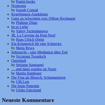
by
Panini books
Nostromo
by
Joseph Conrad
Kegeljungen-Anekdoten
Ganz zu schweigen von: Offene Rechnung
by
Philippe Djian
Ist es Liebe
by
Valery Tscheplanowa
JR. La Caverne du Pont Neuf
by
Hans Ulrich Obrist
Ein Königreich für eine Schnecke
by
Maria Rewa
Sehnsucht – eine Meditation über Zeit
by
Szczepan Twardoch
Opernball
by
Stefanie Sargnagel
… und dann wurden sie Nazis
by
Martin Haidinger
Die Frau als Mensch: Schamaninnen
by
Ulli Lust
Die letzte Patientin
by
Ulrike Edschmid
Neueste Kommentare