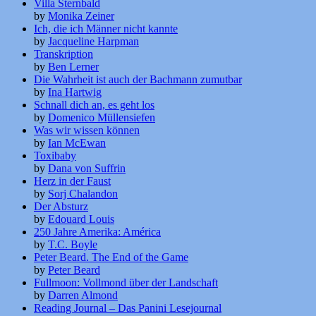
Villa Sternbald
by
Monika Zeiner
Ich, die ich Männer nicht kannte
by
Jacqueline Harpman
Transkription
by
Ben Lerner
Die Wahrheit ist auch der Bachmann zumutbar
by
Ina Hartwig
Schnall dich an, es geht los
by
Domenico Müllensiefen
Was wir wissen können
by
Ian McEwan
Toxibaby
by
Dana von Suffrin
Herz in der Faust
by
Sorj Chalandon
Der Absturz
by
Edouard Louis
250 Jahre Amerika: América
by
T.C. Boyle
Peter Beard. The End of the Game
by
Peter Beard
Fullmoon: Vollmond über der Landschaft
by
Darren Almond
Reading Journal – Das Panini Lesejournal