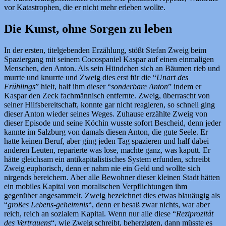
vor Katastrophen, die er nicht mehr erleben wollte.
Die Kunst, ohne Sorgen zu leben
In der ersten, titelgebenden Erzählung, stößt Stefan Zweig beim
Spaziergang mit seinem Cocospaniel Kaspar auf einen einmaligen
Menschen, den Anton. Als sein Hündchen sich an Bäumen rieb und
murrte und knurrte und Zweig dies erst für die “
Unart des
Frühlings
” hielt, half ihm dieser “
sonderbare Anton
” indem er
Kaspar den Zeck fachmännisch entfernte. Zweig, überrascht von
seiner Hilfsbereitschaft, konnte gar nicht reagieren, so schnell ging
dieser Anton wieder seines Weges. Zuhause erzählte Zweig von
dieser Episode und seine Köchin wusste sofort Bescheid, denn jeder
kannte im Salzburg von damals diesen Anton, die gute Seele. Er
hatte keinen Beruf, aber ging jeden Tag spazieren und half dabei
anderen Leuten, reparierte was lose, machte ganz, was kaputt. Er
hätte gleichsam ein antikapitalistisches System erfunden, schreibt
Zweig euphorisch, denn er nahm nie ein Geld und wollte sich
nirgends bereichern. Aber alle Bewohner dieser kleinen Stadt hätten
ein mobiles Kapital von moralischen Verpflichtungen ihm
gegenüber angesammelt. Zweig bezeichnet dies etwas blauäugig als
“
großes Lebens-geheimnis
“, denn er besaß zwar nichts, war aber
reich, reich an sozialem Kapital. Wenn nur alle diese “
Reziprozität
des Vertrauens
“, wie Zweig schreibt, beherzigten, dann müsste es