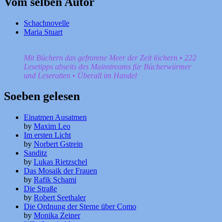
Vom selben Autor
Schachnovelle
Maria Stuart
Mit Büchern das gefrorene Meer der Zeit löchern • 222
Lesetipps abseits des Mainstreams für Bücherwürmer
und Leseratten • Überall im Handel
Soeben gelesen
Einatmen Ausatmen
by
Maxim Leo
Im ersten Licht
by
Norbert Gstrein
Sanditz
by
Lukas Rietzschel
Das Mosaik der Frauen
by
Rafik Schami
Die Straße
by
Robert Seethaler
Die Ordnung der Sterne über Como
by
Monika Zeiner