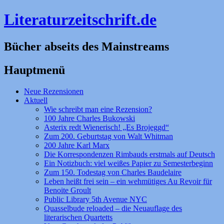
Literaturzeitschrift.de
Bücher abseits des Mainstreams
Hauptmenü
Zum
Neue Rezensionen
Inhalt
Aktuell
springen
Wie schreibt man eine Rezension?
100 Jahre Charles Bukowski
Asterix redt Wienerisch! „Es Brojeggd“
Zum 200. Geburtstag von Walt Whitman
200 Jahre Karl Marx
Die Korrespondenzen Rimbauds erstmals auf Deutsch
Ein Notizbuch: viel weißes Papier zu Semesterbeginn
Zum 150. Todestag von Charles Baudelaire
Leben heißt frei sein – ein wehmütiges Au Revoir für
Benoite Groult
Public Library 5th Avenue NYC
Quasselbude reloaded – die Neuauflage des
literarischen Quartetts