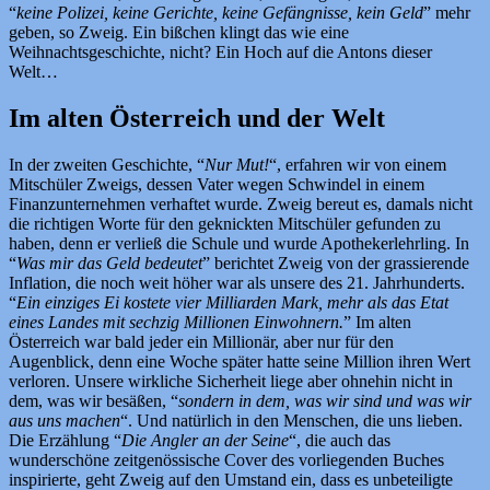
“
keine Polizei, keine Gerichte, keine Gefängnisse, kein Geld
” mehr
geben, so Zweig. Ein bißchen klingt das wie eine
Weihnachtsgeschichte, nicht? Ein Hoch auf die Antons dieser
Welt…
Im alten Österreich und der Welt
In der zweiten Geschichte, “
Nur Mut!
“, erfahren wir von einem
Mitschüler Zweigs, dessen Vater wegen Schwindel in einem
Finanzunternehmen verhaftet wurde. Zweig bereut es, damals nicht
die richtigen Worte für den geknickten Mitschüler gefunden zu
haben, denn er verließ die Schule und wurde Apothekerlehrling. In
“
Was mir das Geld bedeutet
” berichtet Zweig von der grassierende
Inflation, die noch weit höher war als unsere des 21. Jahrhunderts.
“
Ein einziges Ei kostete vier Milliarden Mark, mehr als das Etat
eines Landes mit sechzig Millionen Einwohnern.
” Im alten
Österreich war bald jeder ein Millionär, aber nur für den
Augenblick, denn eine Woche später hatte seine Million ihren Wert
verloren. Unsere wirkliche Sicherheit liege aber ohnehin nicht in
dem, was wir besäßen, “
sondern in dem, was wir sind und was wir
aus uns machen
“. Und natürlich in den Menschen, die uns lieben.
Die Erzählung “
Die Angler an der Seine
“, die auch das
wunderschöne zeitgenössische Cover des vorliegenden Buches
inspirierte, geht Zweig auf den Umstand ein, dass es unbeteiligte