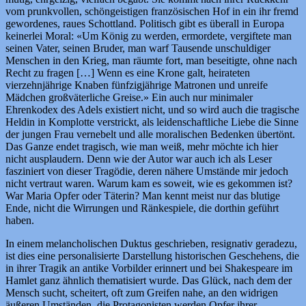
vom prunkvollen, schöngeistigen französischen Hof in ein ihr fremd
gewordenes, raues Schottland. Politisch gibt es überall in Europa
keinerlei Moral: «Um König zu werden, ermordete, vergiftete man
seinen Vater, seinen Bruder, man warf Tausende unschuldiger
Menschen in den Krieg, man räumte fort, man beseitigte, ohne nach
Recht zu fragen […] Wenn es eine Krone galt, heirateten
vierzehnjährige Knaben fünfzigjährige Matronen und unreife
Mädchen großväterliche Greise.» Ein auch nur minimaler
Ehrenkodex des Adels existiert nicht, und so wird auch die tragische
Heldin in Komplotte verstrickt, als leidenschaftliche Liebe die Sinne
der jungen Frau vernebelt und alle moralischen Bedenken übertönt.
Das Ganze endet tragisch, wie man weiß, mehr möchte ich hier
nicht ausplaudern. Denn wie der Autor war auch ich als Leser
fasziniert von dieser Tragödie, deren nähere Umstände mir jedoch
nicht vertraut waren. Warum kam es soweit, wie es gekommen ist?
War Maria Opfer oder Täterin? Man kennt meist nur das blutige
Ende, nicht die Wirrungen und Ränkespiele, die dorthin geführt
haben.
In einem melancholischen Duktus geschrieben, resignativ geradezu,
ist dies eine personalisierte Darstellung historischen Geschehens, die
in ihrer Tragik an antike Vorbilder erinnert und bei Shakespeare im
Hamlet ganz ähnlich thematisiert wurde. Das Glück, nach dem der
Mensch sucht, scheitert, oft zum Greifen nahe, an den widrigen
äußeren Umständen, die Protagonisten werden Opfer ihrer