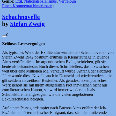
Genre:
Exil
,
Nationalsozialismus
,
Vertreibun
Einen Kommentar hinterlassen
|
Schachnovelle
by
Stefan Zweig
0
Zeitloses Lesevergnügen
Als typisches Werk der Exilliteratur wurde die «Schachnovelle» von
Stefan Zweig 1942 posthum erstmals in Kleinstauflage in Buenos
Aires veröffentlicht. Im argentinischen Exil geschrieben, gilt sie
heute als bekanntestes Buch dieses Schriftstellers, das inzwischen
weit über eine Millionen Mal verkauft wurde. Anfang der siebziger
Jahre wurde diese Novelle auch in Deutschland wiederentdeckt, sie
gilt seitdem als zeitloser Bestseller. Als geradezu exemplarisches
Werk gehört sie mit ihrem ausgefeilten Plot inzwischen nicht nur
zum literarischen Kanon, sie wird immer wieder auch als
Schullektüre herangezogen, wie die vielen angebotenen
Lektüreschlüssel belegen.
Auf einem Passagierdampfer nach Buenos Aires erfährt der Ich-
Erzähler, ein österreichischer Emigrant, dass sich der amtierende