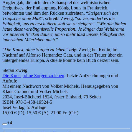
Angler gab, die nicht dem Schauspiel des welthistorischen
Ereignisses, der Enthauptung König Louis in Frankreich,
beiwohnten und ihm den Rücken zudrehten. “
Steigert sich das
Tragische ohne Maß
“, schreibt Zweig, “s
o vermindert es die
Fähigkeit, uns zu erschüttern statt sie zu steigern
“. “
Wir alle fühlen
heute diese verhängnisvolle Proportion: Je länger das Weltdrama
vor unseren Blicken dauert, umso mehr lässt unsere Fähigkeit des
innerlichen Miterleben nach.
”
“
Die Kunst, ohne Sorgen zu leben
” zeigt Zweig bei Rodin, im
Nachruf auf Alfonso Hernandez Cata, und in der Trauer über ein
untergehendes Europa. Aktuelle könnte kein Buch derzeit sein.
Stefan Zweig
Die Kunst, ohne Sorgen zu leben
. Letzte Aufzeichnungen und
Aufrufe
Mit einem Nachwort von Volker Michels. Herausgegeben von
Klaus Gräbner und Volker Michels
2024, Insel-Bücherei 1524, fester Einband, 79 Seiten
ISBN: 978-3-458-19524-5
Insel Verlag, 5. Auflage
15,00 € (D), 15,50 € (A), 21,90 Fr. (CH)
+4