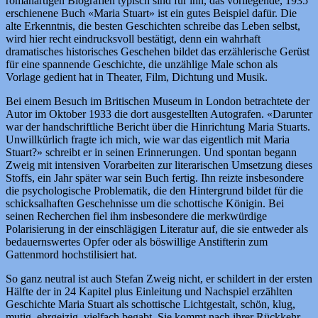
romanartigen Biografien typisch sind für ihn, das vorliegende, 1935
erschienene Buch «Maria Stuart» ist ein gutes Beispiel dafür. Die
alte Erkenntnis, die besten Geschichten schreibe das Leben selbst,
wird hier recht eindrucksvoll bestätigt, denn ein wahrhaft
dramatisches historisches Geschehen bildet das erzählerische Gerüst
für eine spannende Geschichte, die unzählige Male schon als
Vorlage gedient hat in Theater, Film, Dichtung und Musik.
Bei einem Besuch im Britischen Museum in London betrachtete der
Autor im Oktober 1933 die dort ausgestellten Autografen. «Darunter
war der handschriftliche Bericht über die Hinrichtung Maria Stuarts.
Unwillkürlich fragte ich mich, wie war das eigentlich mit Maria
Stuart?» schreibt er in seinen Erinnerungen. Und spontan begann
Zweig mit intensiven Vorarbeiten zur literarischen Umsetzung dieses
Stoffs, ein Jahr später war sein Buch fertig. Ihn reizte insbesondere
die psychologische Problematik, die den Hintergrund bildet für die
schicksalhaften Geschehnisse um die schottische Königin. Bei
seinen Recherchen fiel ihm insbesondere die merkwürdige
Polarisierung in der einschlägigen Literatur auf, die sie entweder als
bedauernswertes Opfer oder als böswillige Anstifterin zum
Gattenmord hochstilisiert hat.
So ganz neutral ist auch Stefan Zweig nicht, er schildert in der ersten
Hälfte der in 24 Kapitel plus Einleitung und Nachspiel erzählten
Geschichte Maria Stuart als schottische Lichtgestalt, schön, klug,
mutig, ehrgeizig, vielfach begabt. Sie kommt nach ihrer Rückkehr