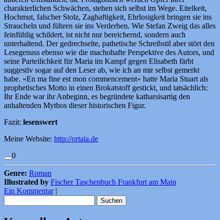
charakterlichen Schwächen, stehen sich selbst im Wege. Eitelkeit,
Hochmut, falscher Stolz, Zaghaftigkeit, Ehrlosigkeit bringen sie ins
Straucheln und führen sie ins Verderben. Wie Stefan Zweig das alles
feinfühlig schildert, ist nicht nur bereichernd, sondern auch
unterhaltend. Der gedrechselte, pathetische Schreibstil aber stört den
Lesegenuss ebenso wie die machohafte Perspektive des Autors, und
seine Parteilichkeit für Maria im Kampf gegen Elisabeth färbt
suggestiv sogar auf den Leser ab, wie ich an mir selbst gemerkt
habe. «En ma fine est mon commencement» hatte Maria Stuart als
prophetisches Motto in einen Brokatstoff gestickt, und tatsächlich:
Ihr Ende war ihr Anbeginn, es begründete katharsisartig den
anhaltenden Mythos dieser historischen Figur.
Fazit:
lesenswert
Meine Website:
http://ortaia.de
0
Genre:
Roman
Illustrated by
Fischer Taschenbuch Frankfurt am Main
Ein Kommentar
|
Suchen
nach: