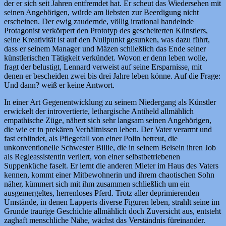
der er sich seit Jahren entfremdet hat. Er scheut das Wiedersehen mit
seinen Angehörigen, würde am liebsten zur Beerdigung nicht
erscheinen. Der ewig zaudernde, völlig irrational handelnde
Protagonist verkörpert den Prototyp des gescheiterten Künstlers,
seine Kreativität ist auf den Nullpunkt gesunken, was dazu führt,
dass er seinem Manager und Mäzen schließlich das Ende seiner
künstlerischen Tätigkeit verkündet. Wovon er denn leben wolle,
fragt der belustigt, Lennard verweist auf seine Ersparnisse, mit
denen er bescheiden zwei bis drei Jahre leben könne. Auf die Frage:
Und dann? weiß er keine Antwort.
In einer Art Gegenentwicklung zu seinem Niedergang als Künstler
erwickelt der introvertierte, lethargische Antiheld allmählich
empathische Züge, nähert sich sehr langsam seinen Angehörigen,
die wie er in prekären Verhältnissen leben. Der Vater verarmt und
fast erblindet, als Pflegefall von einer Polin betreut, die
unkonventionelle Schwester Billie, die in seinem Beisein ihren Job
als Regieassistentin verliert, von einer selbstbetriebenen
Suppenküche faselt. Er lernt die anderen Mieter im Haus des Vaters
kennen, kommt einer Mitbewohnerin und ihrem chaotischen Sohn
näher, kümmert sich mit ihm zusammen schließlich um ein
ausgemergeltes, herrenloses Pferd. Trotz aller deprimierenden
Umstände, in denen Lapperts diverse Figuren leben, strahlt seine im
Grunde traurige Geschichte allmählich doch Zuversicht aus, entsteht
zaghaft menschliche Nähe, wächst das Verständnis füreinander.