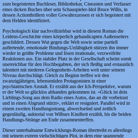
zum begeisterten Buchleser, Bibliothekar, Cineasten und Verfasser
eines dicken Buches über sein Schauspieler-Idol Bruce Willis, in
dessen Actionthrillern voller Gewaltexzessen er sich begeistert mit
dem Helden identifiziert.
Psychologisch klar nachvollziehbar wird in diesem Roman die
Leidens-Geschichte eines körperlich gehandicapten Außenseiters
geschildert. Dessen Wut gegen die Welt sowie seine partiell
auftretende, emotionale Bindungs-Unfähigkeit stürzen ihn immer
wieder in größte Probleme und lösen irrationale, verzweifelte
Reaktionen aus. Ein stabiler Platz in der Gesellschaft scheint somit
unerreichbar für den Hochbegabten, der sich fleißig und erstaunlich
talentiert mit niederen Gelegenheits-Arbeiten weit unter seinem
Niveau durchschlägt. Gleich zu Beginn treffen wir den
zwanzigjährigen, lebensmüden Protagonisten in einer
psychiatrischen Anstalt. Er erzählt aus der Ich-Perspektive, warum
er der Welt so glücklos abhanden gekommen ist. «Glück ist dein
Lieblings-Song aus dem Radio eines Autos, das an dir vorbeirast
und in einen Abgrund stürzt», erklärt er resigniert. Parallel wird in
einem zweiten Handlungsstrang, abwechselnd und zeitlich
gegenläufig, auktorial von Wilburs Kindheit erzählt, bis die beiden
Handlungs-Stränge am Ende zusammentreffen.
Dieser unterhaltsame Entwicklungs-Roman übertreibt es allerdings
mit seinem extrem vielschichtigen Plot, in dem eine spannende