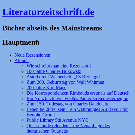
Literaturzeitschrift.de
Bücher abseits des Mainstreams
Hauptmenü
Zum
Neue Rezensionen
Inhalt
Aktuell
springen
Wie schreibt man eine Rezension?
100 Jahre Charles Bukowski
Asterix redt Wienerisch! „Es Brojeggd“
Zum 200. Geburtstag von Walt Whitman
200 Jahre Karl Marx
Die Korrespondenzen Rimbauds erstmals auf Deutsch
Ein Notizbuch: viel weißes Papier zu Semesterbeginn
Zum 150. Todestag von Charles Baudelaire
Leben heißt frei sein – ein wehmütiges Au Revoir für
Benoite Groult
Public Library 5th Avenue NYC
Quasselbude reloaded – die Neuauflage des
literarischen Quartetts