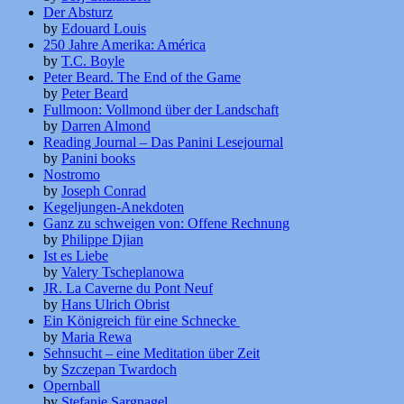
Der Absturz
by
Edouard Louis
250 Jahre Amerika: América
by
T.C. Boyle
Peter Beard. The End of the Game
by
Peter Beard
Fullmoon: Vollmond über der Landschaft
by
Darren Almond
Reading Journal – Das Panini Lesejournal
by
Panini books
Nostromo
by
Joseph Conrad
Kegeljungen-Anekdoten
Ganz zu schweigen von: Offene Rechnung
by
Philippe Djian
Ist es Liebe
by
Valery Tscheplanowa
JR. La Caverne du Pont Neuf
by
Hans Ulrich Obrist
Ein Königreich für eine Schnecke
by
Maria Rewa
Sehnsucht – eine Meditation über Zeit
by
Szczepan Twardoch
Opernball
by
Stefanie Sargnagel