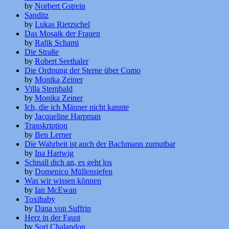
by
Norbert Gstrein
Sanditz
by
Lukas Rietzschel
Das Mosaik der Frauen
by
Rafik Schami
Die Straße
by
Robert Seethaler
Die Ordnung der Sterne über Como
by
Monika Zeiner
Villa Sternbald
by
Monika Zeiner
Ich, die ich Männer nicht kannte
by
Jacqueline Harpman
Transkription
by
Ben Lerner
Die Wahrheit ist auch der Bachmann zumutbar
by
Ina Hartwig
Schnall dich an, es geht los
by
Domenico Müllensiefen
Was wir wissen können
by
Ian McEwan
Toxibaby
by
Dana von Suffrin
Herz in der Faust
by
Sorj Chalandon