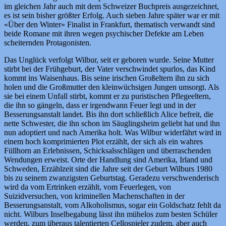
im gleichen Jahr auch mit dem Schweizer Buchpreis ausgezeichnet,
es ist sein bisher größter Erfolg. Auch sieben Jahre später war er mit
«Über den Winter» Finalist in Frankfurt, thematisch verwandt sind
beide Romane mit ihren wegen psychischer Defekte am Leben
scheiternden Protagonisten.
Das Unglück verfolgt Wilbur, seit er geboren wurde. Seine Mutter
stirbt bei der Frühgeburt, der Vater verschwindet spurlos, das Kind
kommt ins Waisenhaus. Bis seine irischen Großeltern ihn zu sich
holen und die Großmutter den kleinwüchsigen Jungen umsorgt. Als
sie bei einem Unfall stirbt, kommt er zu puristischen Pflegeeltern,
die ihn so gängeln, dass er irgendwann Feuer legt und in der
Besserungsanstalt landet. Bis ihn dort schließlich Alice befreit, die
nette Schwester, die ihn schon im Säuglingsheim geliebt hat und ihn
nun adoptiert und nach Amerika holt. Was Wilbur widerfährt wird in
einem hoch komprimierten Plot erzählt, der sich als ein wahres
Füllhorn an Erlebnissen, Schicksalsschlägen und überraschenden
Wendungen erweist. Orte der Handlung sind Amerika, Irland und
Schweden, Erzählzeit sind die Jahre seit der Geburt Wilburs 1980
bis zu seinem zwanzigsten Geburtstag. Geradezu verschwenderisch
wird da vom Ertrinken erzählt, vom Feuerlegen, von
Suizidversuchen, von kriminellen Machenschaften in der
Besserungsanstalt, vom Alkoholismus, sogar ein Goldschatz fehlt da
nicht. Wilburs Inselbegabung lässt ihn mühelos zum besten Schüler
werden, zum überaus talentierten Cellospieler zudem, aber auch