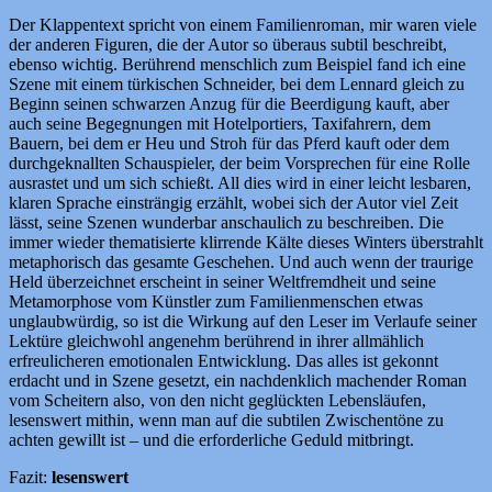
Der Klappentext spricht von einem Familienroman, mir waren viele
der anderen Figuren, die der Autor so überaus subtil beschreibt,
ebenso wichtig. Berührend menschlich zum Beispiel fand ich eine
Szene mit einem türkischen Schneider, bei dem Lennard gleich zu
Beginn seinen schwarzen Anzug für die Beerdigung kauft, aber
auch seine Begegnungen mit Hotelportiers, Taxifahrern, dem
Bauern, bei dem er Heu und Stroh für das Pferd kauft oder dem
durchgeknallten Schauspieler, der beim Vorsprechen für eine Rolle
ausrastet und um sich schießt. All dies wird in einer leicht lesbaren,
klaren Sprache einsträngig erzählt, wobei sich der Autor viel Zeit
lässt, seine Szenen wunderbar anschaulich zu beschreiben. Die
immer wieder thematisierte klirrende Kälte dieses Winters überstrahlt
metaphorisch das gesamte Geschehen. Und auch wenn der traurige
Held überzeichnet erscheint in seiner Weltfremdheit und seine
Metamorphose vom Künstler zum Familienmenschen etwas
unglaubwürdig, so ist die Wirkung auf den Leser im Verlaufe seiner
Lektüre gleichwohl angenehm berührend in ihrer allmählich
erfreulicheren emotionalen Entwicklung. Das alles ist gekonnt
erdacht und in Szene gesetzt, ein nachdenklich machender Roman
vom Scheitern also, von den nicht geglückten Lebensläufen,
lesenswert mithin, wenn man auf die subtilen Zwischentöne zu
achten gewillt ist – und die erforderliche Geduld mitbringt.
Fazit:
lesenswert