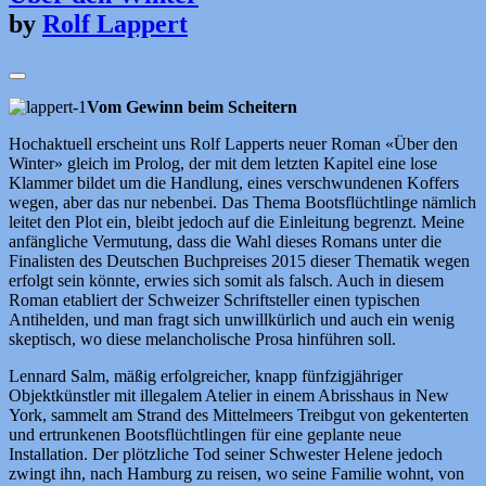
by
Rolf Lappert
Vom Gewinn beim Scheitern
Hochaktuell erscheint uns Rolf Lapperts neuer Roman «Über den
Winter» gleich im Prolog, der mit dem letzten Kapitel eine lose
Klammer bildet um die Handlung, eines verschwundenen Koffers
wegen, aber das nur nebenbei. Das Thema Bootsflüchtlinge nämlich
leitet den Plot ein, bleibt jedoch auf die Einleitung begrenzt. Meine
anfängliche Vermutung, dass die Wahl dieses Romans unter die
Finalisten des Deutschen Buchpreises 2015 dieser Thematik wegen
erfolgt sein könnte, erwies sich somit als falsch. Auch in diesem
Roman etabliert der Schweizer Schriftsteller einen typischen
Antihelden, und man fragt sich unwillkürlich und auch ein wenig
skeptisch, wo diese melancholische Prosa hinführen soll.
Lennard Salm, mäßig erfolgreicher, knapp fünfzigjähriger
Objektkünstler mit illegalem Atelier in einem Abrisshaus in New
York, sammelt am Strand des Mittelmeers Treibgut von gekenterten
und ertrunkenen Bootsflüchtlingen für eine geplante neue
Installation. Der plötzliche Tod seiner Schwester Helene jedoch
zwingt ihn, nach Hamburg zu reisen, wo seine Familie wohnt, von