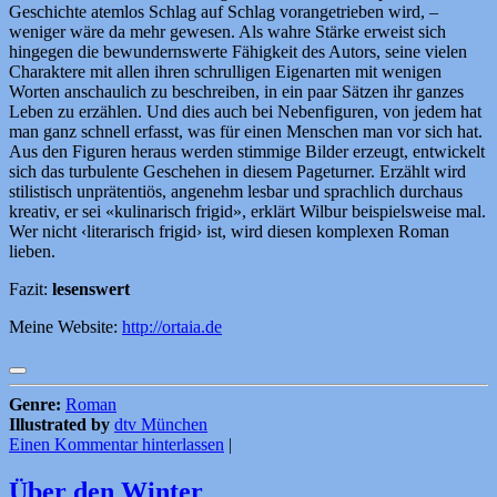
Geschichte atemlos Schlag auf Schlag vorangetrieben wird, –
weniger wäre da mehr gewesen. Als wahre Stärke erweist sich
hingegen die bewundernswerte Fähigkeit des Autors, seine vielen
Charaktere mit allen ihren schrulligen Eigenarten mit wenigen
Worten anschaulich zu beschreiben, in ein paar Sätzen ihr ganzes
Leben zu erzählen. Und dies auch bei Nebenfiguren, von jedem hat
man ganz schnell erfasst, was für einen Menschen man vor sich hat.
Aus den Figuren heraus werden stimmige Bilder erzeugt, entwickelt
sich das turbulente Geschehen in diesem Pageturner. Erzählt wird
stilistisch unprätentiös, angenehm lesbar und sprachlich durchaus
kreativ, er sei «kulinarisch frigid», erklärt Wilbur beispielsweise mal.
Wer nicht ‹literarisch frigid› ist, wird diesen komplexen Roman
lieben.
Fazit:
lesenswert
Meine Website:
http://ortaia.de
Genre:
Roman
Illustrated by
dtv München
Einen Kommentar hinterlassen
|
Über den Winter