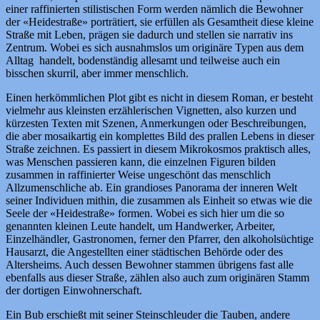
einer raffinierten stilistischen Form werden nämlich die Bewohner
der «Heidestraße» porträtiert, sie erfüllen als Gesamtheit diese kleine
Straße mit Leben, prägen sie dadurch und stellen sie narrativ ins
Zentrum. Wobei es sich ausnahmslos um originäre Typen aus dem
Alltag handelt, bodenständig allesamt und teilweise auch ein
bisschen skurril, aber immer menschlich.
Einen herkömmlichen Plot gibt es nicht in diesem Roman, er besteht
vielmehr aus kleinsten erzählerischen Vignetten, also kurzen und
kürzesten Texten mit Szenen, Anmerkungen oder Beschreibungen,
die aber mosaikartig ein komplettes Bild des prallen Lebens in dieser
Straße zeichnen. Es passiert in diesem Mikrokosmos praktisch alles,
was Menschen passieren kann, die einzelnen Figuren bilden
zusammen in raffinierter Weise ungeschönt das menschlich
Allzumenschliche ab. Ein grandioses Panorama der inneren Welt
seiner Individuen mithin, die zusammen als Einheit so etwas wie die
Seele der «Heidestraße» formen. Wobei es sich hier um die so
genannten kleinen Leute handelt, um Handwerker, Arbeiter,
Einzelhändler, Gastronomen, ferner den Pfarrer, den alkoholsüchtige
Hausarzt, die Angestellten einer städtischen Behörde oder des
Altersheims. Auch dessen Bewohner stammen übrigens fast alle
ebenfalls aus dieser Straße, zählen also auch zum originären Stamm
der dortigen Einwohnerschaft.
Ein Bub erschießt mit seiner Steinschleuder die Tauben, andere