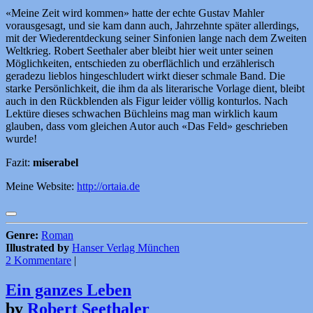
«Meine Zeit wird kommen» hatte der echte Gustav Mahler
vorausgesagt, und sie kam dann auch, Jahrzehnte später allerdings,
mit der Wiederentdeckung seiner Sinfonien lange nach dem Zweiten
Weltkrieg. Robert Seethaler aber bleibt hier weit unter seinen
Möglichkeiten, entschieden zu oberflächlich und erzählerisch
geradezu lieblos hingeschludert wirkt dieser schmale Band. Die
starke Persönlichkeit, die ihm da als literarische Vorlage dient, bleibt
auch in den Rückblenden als Figur leider völlig konturlos. Nach
Lektüre dieses schwachen Büchleins mag man wirklich kaum
glauben, dass vom gleichen Autor auch «Das Feld» geschrieben
wurde!
Fazit:
miserabel
Meine Website:
http://ortaia.de
Genre:
Roman
Illustrated by
Hanser Verlag München
2 Kommentare
|
Ein ganzes Leben
by
Robert Seethaler