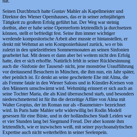
hat.
Seinen Durchbruch hatte Gustav Mahler als Kapellmeister und
Direktor des Wiener Opernhauses, das er in seiner zehnjährigen
Tätigkeit zu großem Erfolg geführt hat. Der Weg war steinig
dorthin, aber er habe seine Opernreform letztendlich ja durchsetzen
können, stellt er befriedigt fest. Seine ihm immer wichtiger
werdende kompositorische Arbeit aber musste er hintanstellen, er
denkt mit Wehmut an sein Komponierhäusel zurück, wo er bis
zuletzt in den spielzeitfreien Sommermonaten an seinen Sinfonien
gearbeitet hat. Mit denen er dann aber bei weitem nicht den Erfolg
hatte, den er sich erhoffte. Natürlich fehlt in seiner Rückbesinnung
auch die ‹Sinfonie der Tausend› nicht, jene monströse Uraufführung
vor dreitausend Besuchern in München, die ihm nun, ein Jahr später,
eher peinlich ist. Er denkt an seine gescheiterte Ehe mit Alma, die
als Femme fatale in den Wiener Salons und in Künstler-Kreisen von
den Männern umschwärmt wird. Wehmütig erinnert er sich auch an
seine Tochter Maria, die als Kind überraschend starb, und besonders
niederschmetternd ist für ihn die derzeitige Affäre von Alma mit
Walter Gropius, der im Roman nur als «Baumeister» bezeichnet
wird. In Paris hatte Mahler sehr widerwillig bei Rodin Modell
gesessen für eine Büste, und in der holländischen Stadt Leiden war
er vier Stunden lang bei Siegmund Freud. Der aber konnte ihm
letztendlich, wie er inzwischen weiß, mit seiner psychoanalytischen
Expertise auch nicht weiterhelfen in seiner Seelenpein.