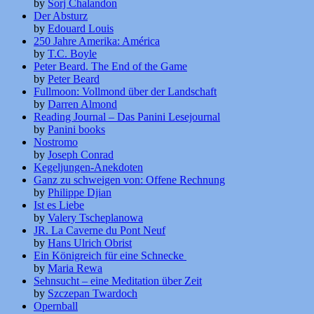
by
Sorj Chalandon
Der Absturz
by
Edouard Louis
250 Jahre Amerika: América
by
T.C. Boyle
Peter Beard. The End of the Game
by
Peter Beard
Fullmoon: Vollmond über der Landschaft
by
Darren Almond
Reading Journal – Das Panini Lesejournal
by
Panini books
Nostromo
by
Joseph Conrad
Kegeljungen-Anekdoten
Ganz zu schweigen von: Offene Rechnung
by
Philippe Djian
Ist es Liebe
by
Valery Tscheplanowa
JR. La Caverne du Pont Neuf
by
Hans Ulrich Obrist
Ein Königreich für eine Schnecke
by
Maria Rewa
Sehnsucht – eine Meditation über Zeit
by
Szczepan Twardoch
Opernball