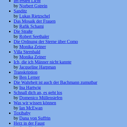
Im ersten Licht
by
Norbert Gstrein
Sanditz
by
Lukas Rietzschel
Das Mosaik der Frauen
by
Rafik Schami
Die Straße
by
Robert Seethaler
Die Ordnung der Sterne über Como
by
Monika Zeiner
Villa Sternbald
by
Monika Zeiner
Ich, die ich Männer nicht kannte
by
Jacqueline Harpman
Transkription
by
Ben Lerner
Die Wahrheit ist auch der Bachmann zumutbar
by
Ina Hartwig
Schnall dich an, es geht los
by
Domenico Müllensiefen
Was wir wissen können
by
Ian McEwan
Toxibaby
by
Dana von Suffrin
Herz in der Faust