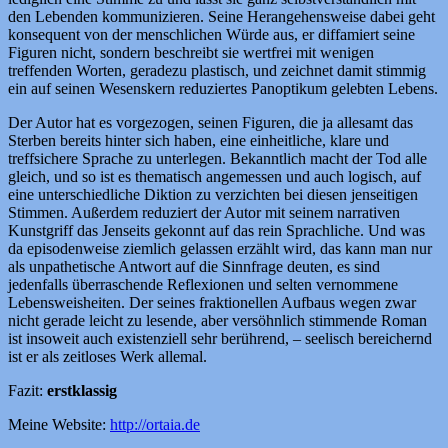
den Lebenden kommunizieren. Seine Herangehensweise dabei geht
konsequent von der menschlichen Würde aus, er diffamiert seine
Figuren nicht, sondern beschreibt sie wertfrei mit wenigen
treffenden Worten, geradezu plastisch, und zeichnet damit stimmig
ein auf seinen Wesenskern reduziertes Panoptikum gelebten Lebens.
Der Autor hat es vorgezogen, seinen Figuren, die ja allesamt das
Sterben bereits hinter sich haben, eine einheitliche, klare und
treffsichere Sprache zu unterlegen. Bekanntlich macht der Tod alle
gleich, und so ist es thematisch angemessen und auch logisch, auf
eine unterschiedliche Diktion zu verzichten bei diesen jenseitigen
Stimmen. Außerdem reduziert der Autor mit seinem narrativen
Kunstgriff das Jenseits gekonnt auf das rein Sprachliche. Und was
da episodenweise ziemlich gelassen erzählt wird, das kann man nur
als unpathetische Antwort auf die Sinnfrage deuten, es sind
jedenfalls überraschende Reflexionen und selten vernommene
Lebensweisheiten. Der seines fraktionellen Aufbaus wegen zwar
nicht gerade leicht zu lesende, aber versöhnlich stimmende Roman
ist insoweit auch existenziell sehr berührend, – seelisch bereichernd
ist er als zeitloses Werk allemal.
Fazit:
erstklassig
Meine Website:
http://ortaia.de