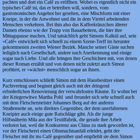
pachten und dort ein Café zu eröffnen. Wobei es eigentlich nicht ein
typisches Café ist, das er betreiben will, sondern, vom
gastronomischen Angebot her gesehen, eine Mischform mit einer
Kneipe, in der die Anwohner und die in dem Viertel arbeitenden
Menschen verkehren. Bei ihm also das Kaffeekränzchen älterer
Damen ebenso wie der Trupp von Bauarbeitern, die hier ihre
Mittagspause machen. Und tatsächlich geht Simons Kalkül auf, sein
«Café» entwickelt sich schnell zu einem Szene-Treff im herunter
gekommenen zweiten Wiener Bezirk. Manche seiner Gäste suchen
lediglich nach Gesellschaft, andere nach Anerkennung und einige
sogar nach Liebe. Und alle bringen ihre Geschichten mit, von denen
dieser Roman erzählt und von denen nicht zuletzt auch Simon
profitiert, er «wächst» menschlich sogar an ihnen.
Kurz entschlossen schließt Simon mit dem Hausbesitzer einen
Pachtvertrag und beginnt gleich auch mit der dringend
erforderlichen Renovierung der verwahrlosten Räume. Er wohnt bei
der Kriegerwitwe Martha Pohl und freundet sich sehr schnell auch
mit dem Fleischermeister Johannes Berg auf der anderen
Straßenseite an, sein direktes Gegenüber, der dem unerfahrenen
Kneipier auch einige gute Ratschläge gibt. Als die junge
Hilfsnäherin Mila aus der Textilfabrik, die gerade ihre Arbeit
verloren hat, weil die Konkurrenz aus China zu stark geworden ist,
vor der Fleischerei einen Ohnmachtsanfall erleidet, geht der
Fleischer mit ihr ins Café gegenüber und empfiehlt sie dem Simon