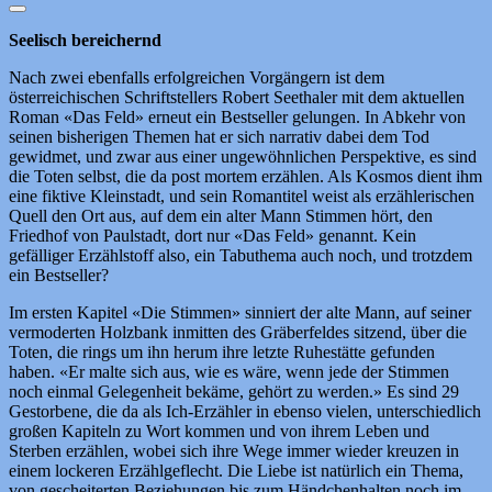
Seelisch bereichernd
Nach zwei ebenfalls erfolgreichen Vorgängern ist dem
österreichischen Schriftstellers Robert Seethaler mit dem aktuellen
Roman «Das Feld» erneut ein Bestseller gelungen. In Abkehr von
seinen bisherigen Themen hat er sich narrativ dabei dem Tod
gewidmet, und zwar aus einer ungewöhnlichen Perspektive, es sind
die Toten selbst, die da post mortem erzählen. Als Kosmos dient ihm
eine fiktive Kleinstadt, und sein Romantitel weist als erzählerischen
Quell den Ort aus, auf dem ein alter Mann Stimmen hört, den
Friedhof von Paulstadt, dort nur «Das Feld» genannt. Kein
gefälliger Erzählstoff also, ein Tabuthema auch noch, und trotzdem
ein Bestseller?
Im ersten Kapitel «Die Stimmen» sinniert der alte Mann, auf seiner
vermoderten Holzbank inmitten des Gräberfeldes sitzend, über die
Toten, die rings um ihn herum ihre letzte Ruhestätte gefunden
haben. «Er malte sich aus, wie es wäre, wenn jede der Stimmen
noch einmal Gelegenheit bekäme, gehört zu werden.» Es sind 29
Gestorbene, die da als Ich-Erzähler in ebenso vielen, unterschiedlich
großen Kapiteln zu Wort kommen und von ihrem Leben und
Sterben erzählen, wobei sich ihre Wege immer wieder kreuzen in
einem lockeren Erzählgeflecht. Die Liebe ist natürlich ein Thema,
von gescheiterten Beziehungen bis zum Händchenhalten noch im