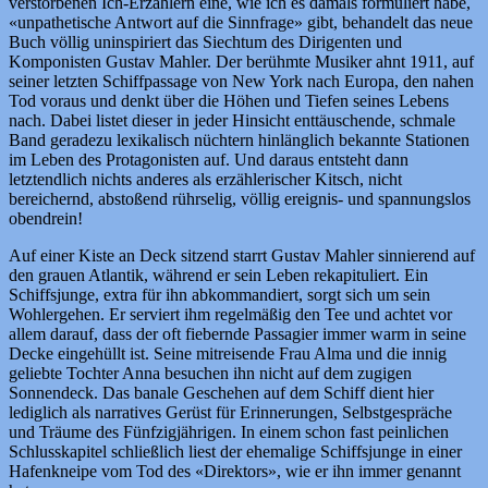
verstorbenen Ich-Erzählern eine, wie ich es damals formuliert habe,
«unpathetische Antwort auf die Sinnfrage» gibt, behandelt das neue
Buch völlig uninspiriert das Siechtum des Dirigenten und
Komponisten Gustav Mahler. Der berühmte Musiker ahnt 1911, auf
seiner letzten Schiffpassage von New York nach Europa, den nahen
Tod voraus und denkt über die Höhen und Tiefen seines Lebens
nach. Dabei listet dieser in jeder Hinsicht enttäuschende, schmale
Band geradezu lexikalisch nüchtern hinlänglich bekannte Stationen
im Leben des Protagonisten auf. Und daraus entsteht dann
letztendlich nichts anderes als erzählerischer Kitsch, nicht
bereichernd, abstoßend rührselig, völlig ereignis- und spannungslos
obendrein!
Auf einer Kiste an Deck sitzend starrt Gustav Mahler sinnierend auf
den grauen Atlantik, während er sein Leben rekapituliert. Ein
Schiffsjunge, extra für ihn abkommandiert, sorgt sich um sein
Wohlergehen. Er serviert ihm regelmäßig den Tee und achtet vor
allem darauf, dass der oft fiebernde Passagier immer warm in seine
Decke eingehüllt ist. Seine mitreisende Frau Alma und die innig
geliebte Tochter Anna besuchen ihn nicht auf dem zugigen
Sonnendeck. Das banale Geschehen auf dem Schiff dient hier
lediglich als narratives Gerüst für Erinnerungen, Selbstgespräche
und Träume des Fünfzigjährigen. In einem schon fast peinlichen
Schlusskapitel schließlich liest der ehemalige Schiffsjunge in einer
Hafenkneipe vom Tod des «Direktors», wie er ihn immer genannt