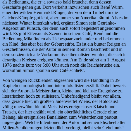
als Bedienung, die er ja sowieso bald brauche, denn dessen
Geschäfte gehen gut. Dort verkehrt inzwischen auch René Wurm,
einer der wilden Heumarkt-Ringer, der von dem Trubel um die
Catcher-Kämpfe gut lebt, aber immer von Amerika träumt. Als es im
nächsten Winter bitterkalt wird, ergänzt Simon sein Getränke-
Angebot um Punsch, der denn auch sofort begeistert angenommen
wird. Es gibt Eifersuchts-Szenen in seinem Café, René und die
Bedienung Mila finden als Liebespaar zueinander und bekommen
ein Kind, das aber bei der Geburt stirbt. Es ist ein bunter Reigen an
Geschehnissen, die der Autor in seinem Roman beschreibt und in
dem so ziemlich alle Vorkommnisse thematisiert werden, die sich in
derartigen Kreisen ereignen können. Am Ende stürzt am 1. August
1976 nachts kurz vor 5:00 Uhr auch noch die Reichsbrücke ein,
woraufhin Simon spontan sein Café schließt.
Von wenigen Rückblenden abgesehen wird die Handlung in 39
Kapiteln chronologisch und intern fokalisiert erzählt. Dabei beweist
sich der Autor als Meister darin, kleine und kleinste Ereignisse zu
literarischen hoch zu stilisieren. Unbefriedigend bleibt vor allem,
dass gerade hier, im größten Judenviertel Wiens, der Holocaust
völlig unerwähnt bleibt. Meist ist es ereignisloser Klatsch und
Tratsch, der hier erzählt wird, ein oberflächliches Gerede ohne
Belang, als ereignislose Banalitäten zum Weiterdenken partout
ungeeignet. Welche Intentionen der Autor mit seinen klischeehaften
Milieu-Schilderungen letztendlich verfolgt, bleibt sein Geheimnis!