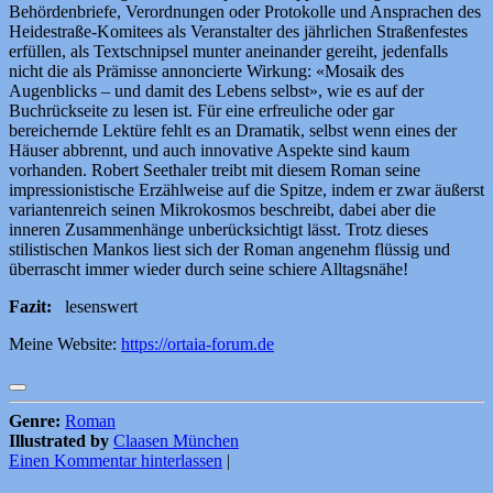
Behördenbriefe, Verordnungen oder Protokolle und Ansprachen des
Heidestraße-Komitees als Veranstalter des jährlichen Straßenfestes
erfüllen, als Textschnipsel munter aneinander gereiht, jedenfalls
nicht die als Prämisse annoncierte Wirkung: «Mosaik des
Augenblicks – und damit des Lebens selbst», wie es auf der
Buchrückseite zu lesen ist. Für eine erfreuliche oder gar
bereichernde Lektüre fehlt es an Dramatik, selbst wenn eines der
Häuser abbrennt, und auch innovative Aspekte sind kaum
vorhanden. Robert Seethaler treibt mit diesem Roman seine
impressionistische Erzählweise auf die Spitze, indem er zwar äußerst
variantenreich seinen Mikrokosmos beschreibt, dabei aber die
inneren Zusammenhänge unberücksichtigt lässt. Trotz dieses
stilistischen Mankos liest sich der Roman angenehm flüssig und
überrascht immer wieder durch seine schiere Alltagsnähe!
Fazit:
lesenswert
Meine Website:
https://ortaia-forum.de
Genre:
Roman
Illustrated by
Claasen München
Einen Kommentar hinterlassen
|