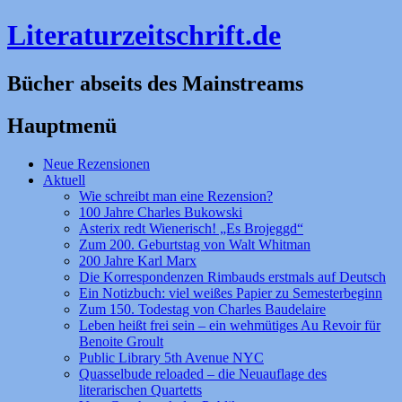
Literaturzeitschrift.de
Bücher abseits des Mainstreams
Hauptmenü
Zum
Neue Rezensionen
Inhalt
Aktuell
springen
Wie schreibt man eine Rezension?
100 Jahre Charles Bukowski
Asterix redt Wienerisch! „Es Brojeggd“
Zum 200. Geburtstag von Walt Whitman
200 Jahre Karl Marx
Die Korrespondenzen Rimbauds erstmals auf Deutsch
Ein Notizbuch: viel weißes Papier zu Semesterbeginn
Zum 150. Todestag von Charles Baudelaire
Leben heißt frei sein – ein wehmütiges Au Revoir für
Benoite Groult
Public Library 5th Avenue NYC
Quasselbude reloaded – die Neuauflage des
literarischen Quartetts