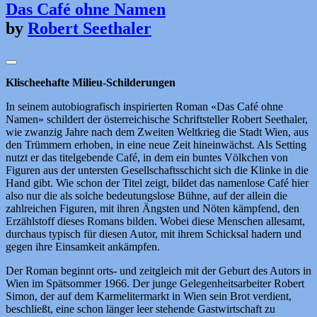
Das Café ohne Namen
by
Robert Seethaler
Klischeehafte Milieu-Schilderungen
In seinem autobiografisch inspirierten Roman «Das Café ohne
Namen» schildert der österreichische Schriftsteller Robert Seethaler,
wie zwanzig Jahre nach dem Zweiten Weltkrieg die Stadt Wien, aus
den Trümmern erhoben, in eine neue Zeit hineinwächst. Als Setting
nutzt er das titelgebende Café, in dem ein buntes Völkchen von
Figuren aus der untersten Gesellschaftsschicht sich die Klinke in die
Hand gibt. Wie schon der Titel zeigt, bildet das namenlose Café hier
also nur die als solche bedeutungslose Bühne, auf der allein die
zahlreichen Figuren, mit ihren Ängsten und Nöten kämpfend, den
Erzählstoff dieses Romans bilden. Wobei diese Menschen allesamt,
durchaus typisch für diesen Autor, mit ihrem Schicksal hadern und
gegen ihre Einsamkeit ankämpfen.
Der Roman beginnt orts- und zeitgleich mit der Geburt des Autors in
Wien im Spätsommer 1966. Der junge Gelegenheitsarbeiter Robert
Simon, der auf dem Karmelitermarkt in Wien sein Brot verdient,
beschließt, eine schon länger leer stehende Gastwirtschaft zu