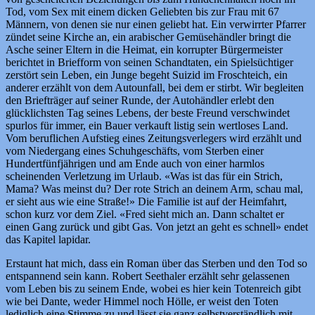
Tod, vom Sex mit einem dicken Geliebten bis zur Frau mit 67
Männern, von denen sie nur einen geliebt hat. Ein verwirrter Pfarrer
zündet seine Kirche an, ein arabischer Gemüsehändler bringt die
Asche seiner Eltern in die Heimat, ein korrupter Bürgermeister
berichtet in Briefform von seinen Schandtaten, ein Spielsüchtiger
zerstört sein Leben, ein Junge begeht Suizid im Froschteich, ein
anderer erzählt von dem Autounfall, bei dem er stirbt. Wir begleiten
den Briefträger auf seiner Runde, der Autohändler erlebt den
glücklichsten Tag seines Lebens, der beste Freund verschwindet
spurlos für immer, ein Bauer verkauft listig sein wertloses Land.
Vom beruflichen Aufstieg eines Zeitungsverlegers wird erzählt und
vom Niedergang eines Schuhgeschäfts, vom Sterben einer
Hundertfünfjährigen und am Ende auch von einer harmlos
scheinenden Verletzung im Urlaub. «Was ist das für ein Strich,
Mama? Was meinst du? Der rote Strich an deinem Arm, schau mal,
er sieht aus wie eine Straße!» Die Familie ist auf der Heimfahrt,
schon kurz vor dem Ziel. «Fred sieht mich an. Dann schaltet er
einen Gang zurück und gibt Gas. Von jetzt an geht es schnell» endet
das Kapitel lapidar.
Erstaunt hat mich, dass ein Roman über das Sterben und den Tod so
entspannend sein kann. Robert Seethaler erzählt sehr gelassenen
vom Leben bis zu seinem Ende, wobei es hier kein Totenreich gibt
wie bei Dante, weder Himmel noch Hölle, er weist den Toten
lediglich eine Stimme zu und lässt sie ganz selbstverständlich mit