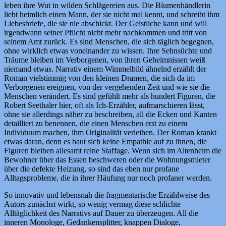
leben ihre Wut in wilden Schlägereien aus. Die Blumenhändlerin
liebt heimlich einen Mann, der sie nicht mal kennt, und schreibt ihm
Liebesbriefe, die sie nie abschickt. Der Geistliche kann und will
irgendwann seiner Pflicht nicht mehr nachkommen und tritt von
seinem Amt zurück. Es sind Menschen, die sich täglich begegnen,
ohne wirklich etwas voneinander zu wissen. Ihre Sehnsüchte und
Träume bleiben im Verborgenen, von ihren Geheimnissen weiß
niemand etwas. Narrativ einem Wimmelbild ähnelnd erzählt der
Roman vielstimmig von den kleinen Dramen, die sich da im
Verborgenen ereignen, von der vergehenden Zeit und wie sie die
Menschen verändert. Es sind gefühlt mehr als hundert Figuren, die
Robert Seethaler hier, oft als Ich-Erzähler, aufmarschieren lässt,
ohne sie allerdings näher zu beschreiben, all die Ecken und Kanten
detailliert zu benennen, die einen Menschen erst zu einem
Individuum machen, ihm Originalität verleihen. Der Roman krankt
etwas daran, denn es baut sich keine Empathie auf zu ihnen, die
Figuren bleiben allesamt reine Staffage. Wenn sich im Altenheim die
Bewohner über das Essen beschweren oder die Wohnungsmieter
über die defekte Heizung, so sind das eben nur profane
Alltagsprobleme, die in ihrer Häufung nur noch profaner werden.
So innovativ und lebensnah die fragmentarische Erzählweise des
Autors zunächst wirkt, so wenig vermag diese schlichte
Alltäglichkeit des Narrativs auf Dauer zu überzeugen. All die
inneren Monologe, Gedankensplitter, knappen Dialoge,