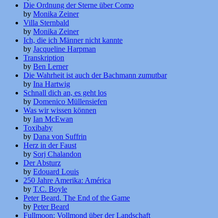
Die Ordnung der Sterne über Como
by
Monika Zeiner
Villa Sternbald
by
Monika Zeiner
Ich, die ich Männer nicht kannte
by
Jacqueline Harpman
Transkription
by
Ben Lerner
Die Wahrheit ist auch der Bachmann zumutbar
by
Ina Hartwig
Schnall dich an, es geht los
by
Domenico Müllensiefen
Was wir wissen können
by
Ian McEwan
Toxibaby
by
Dana von Suffrin
Herz in der Faust
by
Sorj Chalandon
Der Absturz
by
Edouard Louis
250 Jahre Amerika: América
by
T.C. Boyle
Peter Beard. The End of the Game
by
Peter Beard
Fullmoon: Vollmond über der Landschaft