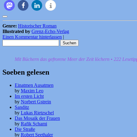
Genre:
Historischer Roman
Illustrated by
Grenz-Echo-Verlag
Einen Kommentar hinterlassen
|
Suchen
nach:
Mit Büchern das gefrorene Meer der Zeit löchern • 222 Leseti
Soeben gelesen
Einatmen Ausatmen
by
Maxim Leo
Im ersten Licht
by
Norbert Gstrein
Sanditz
by
Lukas Rietzschel
Das Mosaik der Frauen
by
Rafik Schami
Die Straße
by
Robert Seethaler