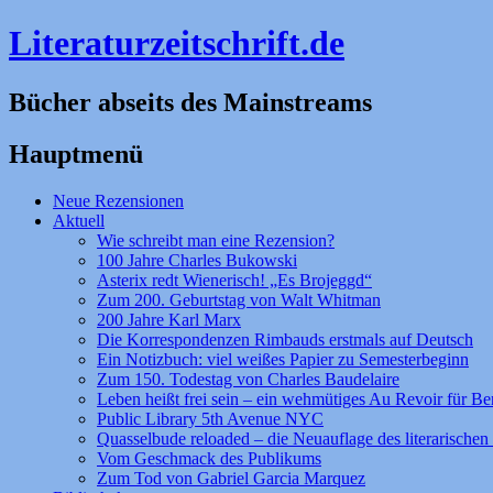
Literaturzeitschrift.de
Bücher abseits des Mainstreams
Hauptmenü
Zum
Neue Rezensionen
Inhalt
Aktuell
springen
Wie schreibt man eine Rezension?
100 Jahre Charles Bukowski
Asterix redt Wienerisch! „Es Brojeggd“
Zum 200. Geburtstag von Walt Whitman
200 Jahre Karl Marx
Die Korrespondenzen Rimbauds erstmals auf Deutsch
Ein Notizbuch: viel weißes Papier zu Semesterbeginn
Zum 150. Todestag von Charles Baudelaire
Leben heißt frei sein – ein wehmütiges Au Revoir für Be
Public Library 5th Avenue NYC
Quasselbude reloaded – die Neuauflage des literarischen 
Vom Geschmack des Publikums
Zum Tod von Gabriel Garcia Marquez