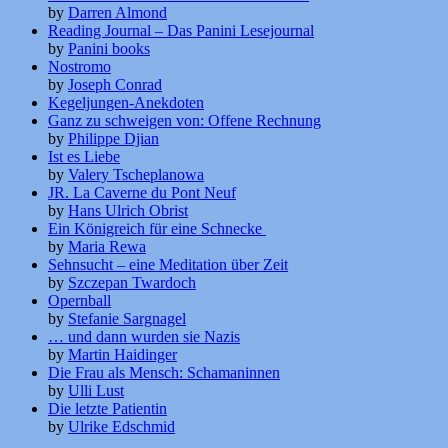
by
Darren Almond
Reading Journal – Das Panini Lesejournal
by
Panini books
Nostromo
by
Joseph Conrad
Kegeljungen-Anekdoten
Ganz zu schweigen von: Offene Rechnung
by
Philippe Djian
Ist es Liebe
by
Valery Tscheplanowa
JR. La Caverne du Pont Neuf
by
Hans Ulrich Obrist
Ein Königreich für eine Schnecke
by
Maria Rewa
Sehnsucht – eine Meditation über Zeit
by
Szczepan Twardoch
Opernball
by
Stefanie Sargnagel
… und dann wurden sie Nazis
by
Martin Haidinger
Die Frau als Mensch: Schamaninnen
by
Ulli Lust
Die letzte Patientin
by
Ulrike Edschmid